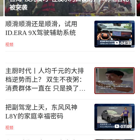
突袭
到对手
顺滑顺滑还是顺滑，试用
ID.ERA 9X驾驶辅助系统
04:32
视频
主厨时代丨人均千元的大排
档逆势而上？ 双生不夜粥：
消费群体一直在 只是换了个
地方
把副驾宠上天，东风风神
L8Y的家庭幸福密码
07:09
视频