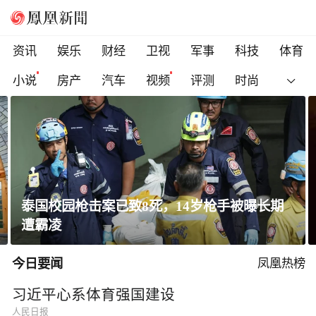
资讯
娱乐
财经
卫视
军事
科技
体育
小说
房产
汽车
视频
评测
时尚
校园枪击案已致8死，14岁枪手被曝长期
凌
一条隐
今日要闻
凤凰热榜
习近平心系体育强国建设
人民日报