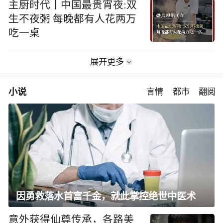
主厨时代丨中国最贵宵夜:双
生不夜粥 每晚都有人花两万
吃一桌
展开更多
小说
言情
都市
翻阅
因勇救落水首富千金，就此掌控绝世中医术
意外获得仙尊传承，各路美