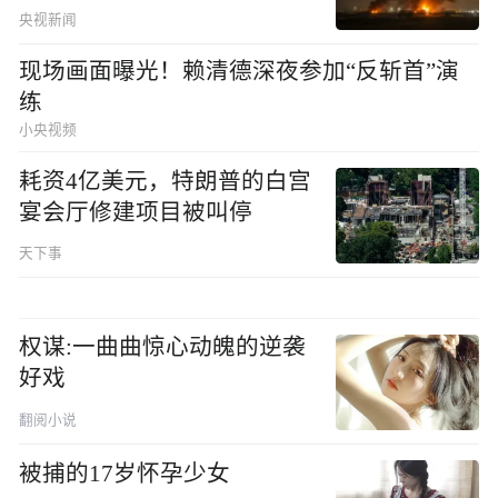
央视新闻
现场画面曝光！赖清德深夜参加“反斩首”演
练
小央视频
耗资4亿美元，特朗普的白宫
宴会厅修建项目被叫停
天下事
权谋:一曲曲惊心动魄的逆袭
好戏
翻阅小说
被捕的17岁怀孕少女