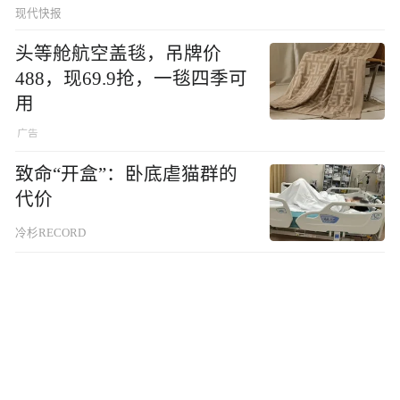
品”
现代快报
头等舱航空盖毯，吊牌价
488，现69.9抢，一毯四季可
用
致命“开盒”：卧底虐猫群的
代价
冷杉RECORD