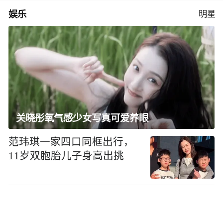
娱乐
明星
关晓彤氧气感少女写真可爱养眼
范玮琪一家四口同框出行，
11岁双胞胎儿子身高出挑