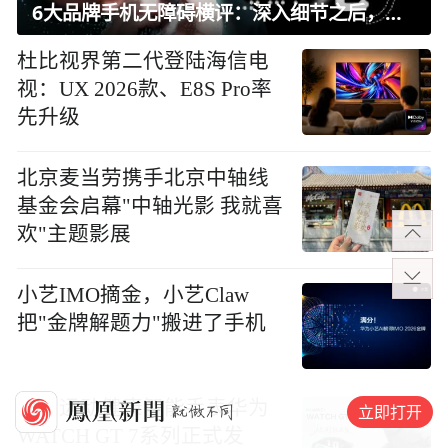
6大品牌手机无障碍横评：深入细节之后，似乎只有苹果能挺住？｜ 看见2026
杜比视界第二代登陆海信电
视：UX 2026款、E8S Pro率
先升级
北京麦当劳携手北京中轴线
基金会启幕"中轴光影 我就喜
欢"主题影展
小艺IMO摘金，小艺Claw
把"金牌解题力"搬进了手机
大众运动健康智能手表华为
立即打开
WATCH GT 7系列正式发