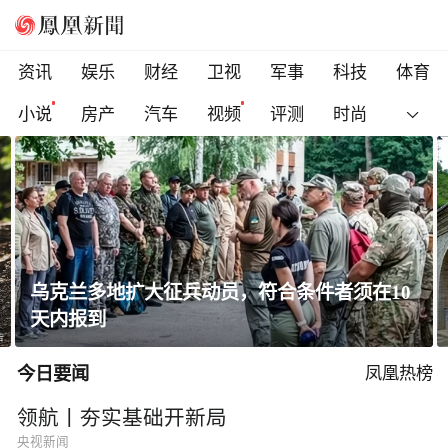
资讯
娱乐
财经
卫视
军事
科技
体育
小说
房产
汽车
视频
评测
时尚
黄土高原窑洞凭啥能冬暖夏凉？老祖宗的智慧
太绝了！
今日要闻
凤凰热榜
领航丨夯实基础开新局
央视新闻