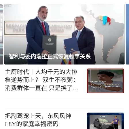
胡塞武装宣布加大针对沙特船只行动
主厨时代丨人均千元的大排
档逆势而上？ 双生不夜粥：
消费群体一直在 只是换了个
地方
把副驾宠上天，东风风神
L8Y的家庭幸福密码