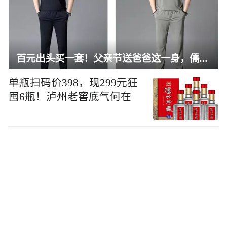
百元出头买一套！父亲节送爸爸这一身，儒雅有型还凉爽
单瓶扫码价398，现299元狂
囤6瓶！泸州老窖底气何在