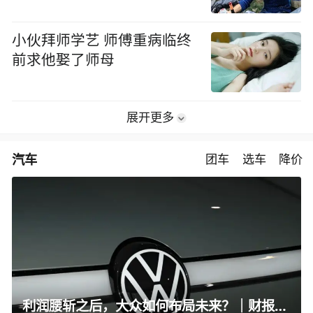
小伙拜师学艺 师傅重病临终
前求他娶了师母
展开更多
汽车
团车
选车
降价
利润腰斩之后，大众如何布局未来？｜财报全视角