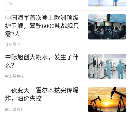
中国海军首次登上欧洲顶级
护卫舰，驾驶6000吨战舰只
需2人
兵器肖宁
中际旭创大跳水，发生了什
么？
中国基金报
一夜变天！霍尔木兹突传爆
炸，油价失控
国际财闻汇