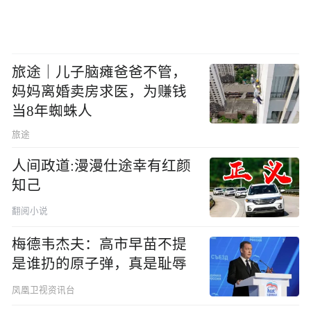
旅途｜儿子脑瘫爸爸不管，
妈妈离婚卖房求医，为赚钱
当8年蜘蛛人
旅途
人间政道:漫漫仕途幸有红颜
知己
翻阅小说
梅德韦杰夫：高市早苗不提
是谁扔的原子弹，真是耻辱
凤凰卫视资讯台