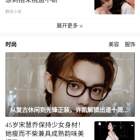
翻阅小说
展开更多
时尚
美容
服饰
从复古休闲到先锋正装，许凯解锁出道十周年大片
45岁宋慧乔保持少女身材！
她瘦而不柴兼具成熟韵味美