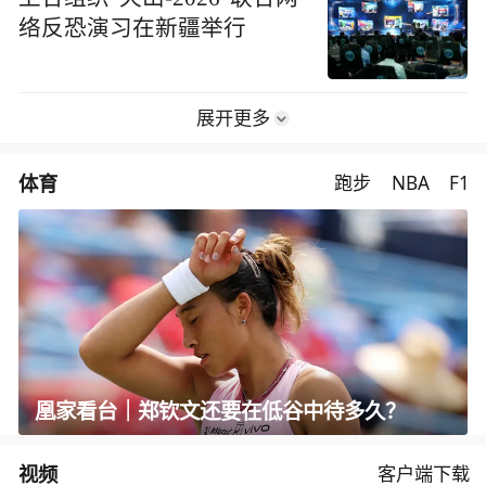
络反恐演习在新疆举行
展开更多
体育
跑步
NBA
F1
凰家看台｜郑钦文还要在低谷中待多久？
视频
客户端下载