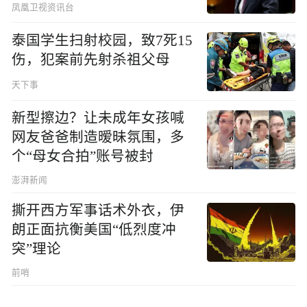
凤凰卫视资讯台
泰国学生扫射校园，致7死15
伤，犯案前先射杀祖父母
天下事
新型擦边？让未成年女孩喊
网友爸爸制造暧昧氛围，多
个“母女合拍”账号被封
澎湃新闻
撕开西方军事话术外衣，伊
朗正面抗衡美国“低烈度冲
突”理论
前哨