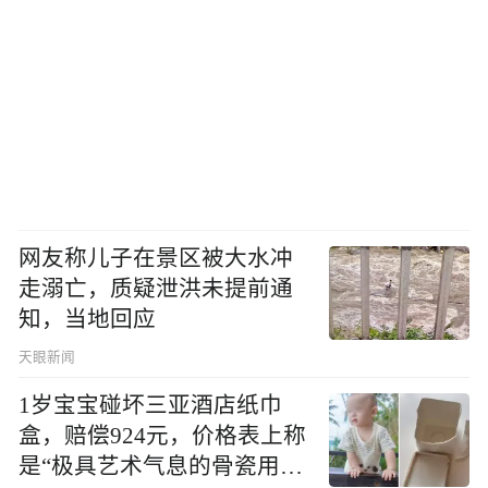
网友称儿子在景区被大水冲
走溺亡，质疑泄洪未提前通
知，当地回应
天眼新闻
1岁宝宝碰坏三亚酒店纸巾
盒，赔偿924元，价格表上称
是“极具艺术气息的骨瓷用