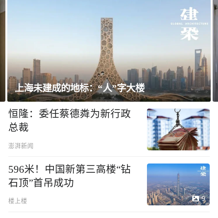
飘窗竟然能变身全屋C位 都后悔没早知道！
恒隆：委任蔡德粦为新行政
总裁
澎湃新闻
596米！中国新第三高楼“钻
石顶”首吊成功
9
楼上楼