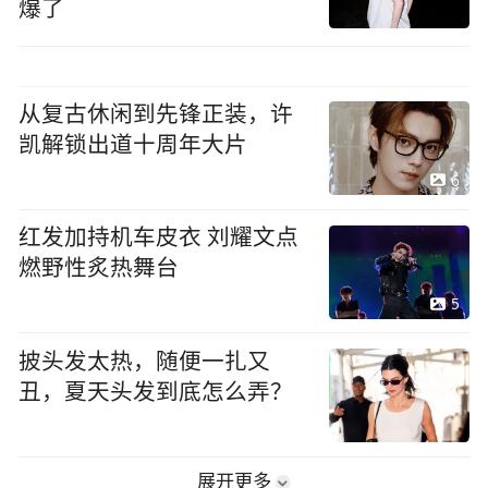
爆了
从复古休闲到先锋正装，许
凯解锁出道十周年大片
6
红发加持机车皮衣 刘耀文点
燃野性炙热舞台
5
披头发太热，随便一扎又
丑，夏天头发到底怎么弄？
展开更多