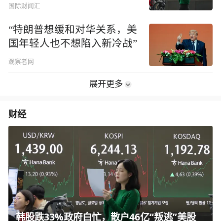
国际财闻汇
“特朗普想缓和对华关系，美
国年轻人也不想陷入新冷战”
观察者网
展开更多
财经
韩股跌33%政府白忙，散户46亿“叛逃”美股