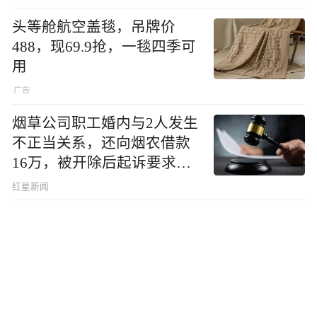
头等舱航空盖毯，吊牌价
488，现69.9抢，一毯四季可
用
烟草公司职工婚内与2人发生
不正当关系，还向烟农借款
16万，被开除后起诉要求复
职，法院判了
红星新闻