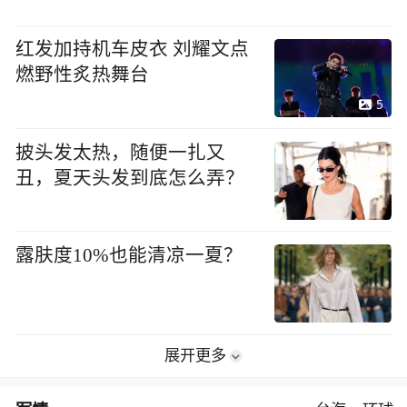
红发加持机车皮衣 刘耀文点
燃野性炙热舞台
5
披头发太热，随便一扎又
丑，夏天头发到底怎么弄？
露肤度10%也能清凉一夏？
展开更多