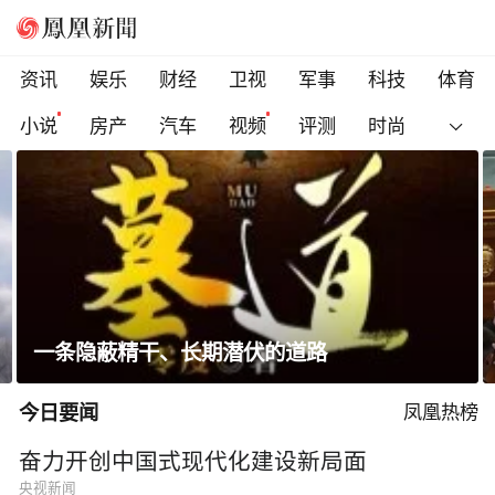
资讯
娱乐
财经
卫视
军事
科技
体育
小说
房产
汽车
视频
评测
时尚
科索沃总理遭反对派议员扔鸡蛋，直播被紧急
切断
今日要闻
凤凰热榜
奋力开创中国式现代化建设新局面
央视新闻