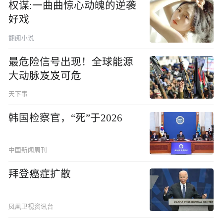
权谋:一曲曲惊心动魄的逆袭
好戏
翻阅小说
最危险信号出现！全球能源
大动脉岌岌可危
天下事
韩国检察官，“死”于2026
中国新闻周刊
拜登癌症扩散
凤凰卫视资讯台