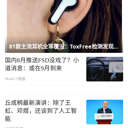
81款主流耳机全军覆没：ToxFree检测发现均含对人体有害化学物质
国内8月推送FSD没戏了？小
道消息：或在9月到来
Model 3情报
丘成桐最新演讲：除了王
虹、邓煜，还谈到了人工智
能