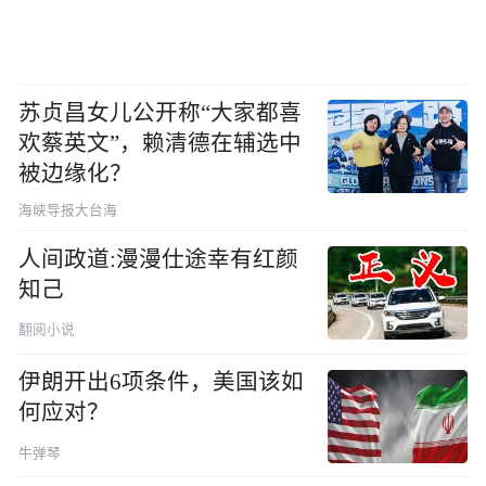
苏贞昌女儿公开称“大家都喜
欢蔡英文”，赖清德在辅选中
被边缘化？
海峡导报大台海
人间政道:漫漫仕途幸有红颜
知己
翻阅小说
伊朗开出6项条件，美国该如
何应对？
牛弹琴