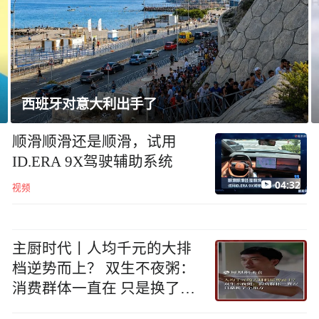
美媒：五角大楼敦促国防企业加快武器生产
顺滑顺滑还是顺滑，试用
ID.ERA 9X驾驶辅助系统
04:32
视频
主厨时代丨人均千元的大排
档逆势而上？ 双生不夜粥：
消费群体一直在 只是换了个
地方