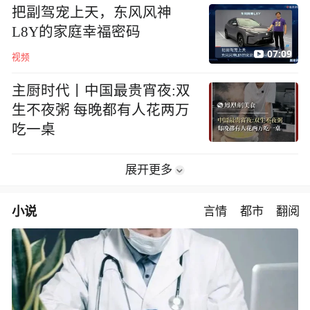
把副驾宠上天，东风风神
L8Y的家庭幸福密码
07:09
视频
主厨时代丨中国最贵宵夜:双
生不夜粥 每晚都有人花两万
吃一桌
展开更多
小说
言情
都市
翻阅