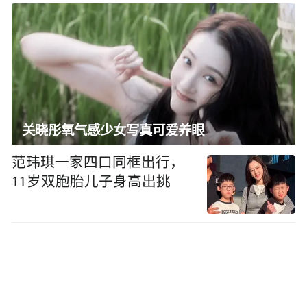
关晓彤氧气感少女写真可爱养眼
范玮琪一家四口同框出行，
11岁双胞胎儿子身高出挑