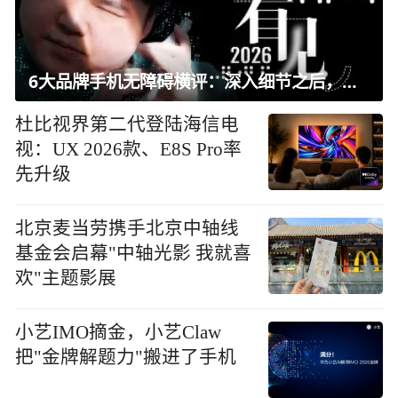
6大品牌手机无障碍横评：深入细节之后，似乎只有苹果能挺住？｜ 看见2026
杜比视界第二代登陆海信电
视：UX 2026款、E8S Pro率
先升级
北京麦当劳携手北京中轴线
基金会启幕"中轴光影 我就喜
欢"主题影展
小艺IMO摘金，小艺Claw
把"金牌解题力"搬进了手机