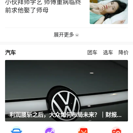
小伙拜师学艺 师傅重病临终
前求他娶了师母
展开更多
汽车
团车
选车
降价
利润腰斩之后，大众如何布局未来？｜财报全视角