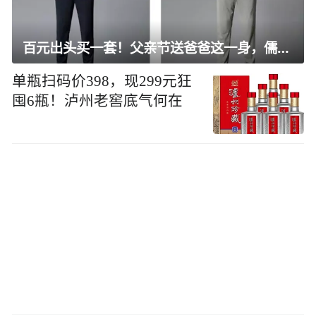
百元出头买一套！父亲节送爸爸这一身，儒雅有型还凉爽
单瓶扫码价398，现299元狂
囤6瓶！泸州老窖底气何在