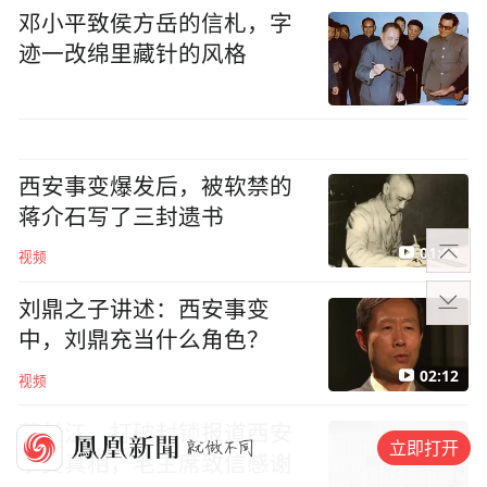
邓小平致侯方岳的信札，字
迹一改绵里藏针的风格
西安事变爆发后，被软禁的
蒋介石写了三封遗书
01:19
视频
刘鼎之子讲述：西安事变
中，刘鼎充当什么角色？
02:12
视频
范长江，打破封锁报道西安
立即打开
事变真相，毛主席致信感谢