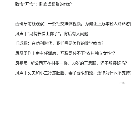
致命“开盒”：卧底虐猫群的代价
一
美伊局势僵持 凤凰最新报道
尊界MPV及华为
西班牙前线观察：一条社交媒体视频，为何让上万年轻人赌命游
风声丨“冯院长看上你了”，背后有大问题
洲？
丘成桐：在功利时代，我们需要怎样的数学教育？
周
2026年菲尔兹奖揭晓特别直
国新办：2026年上半年国民
重庆彭水山体崩塌
凤凰周刊丨房主任塌房，互联网装不下“农村独立女性”？
播
经济运行情况
最新进展
风暴眼 | 新公司开在村委一楼，38岁的王思聪，还不想接班吗？
风声丨丈夫和小三冷冻胚胎、妻子要求销毁，法律为什么不支持