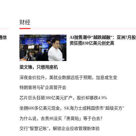
财经
通信
AI抛售潮中“越跌越融”：亚洲7月
资狂揽830亿美元创史高
梁文锋，只想用座机
深夜金价拉升，美就业数据远低于预期，加息或生变
特朗普将与矿企高管开会
芯片巨头狂砸380亿美元扩产，股价却暴跌4.9%
坐拥600多亿美元现金，SK海力士成韩国债市“超级买方”
为什么说，去贵州没买「黑膏贴」等于白去？
交行“智慧记账”，解锁企业应收管理新体验