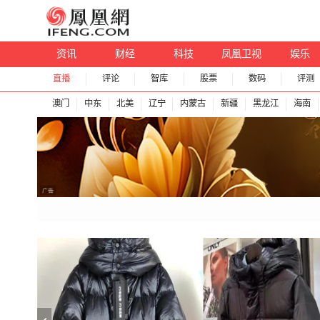
资讯
财经
科技
凤凰卫视
娱乐
直播
评论
智库
股票
数码
评测
澳门
中东
北美
辽宁
内蒙古
新疆
黑龙江
海南