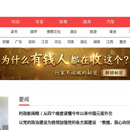
时尚
军事
体育
政务
汽车
读书
国学
佛教文化
酒业
旅游
美食
安徽
广东
深圳
江苏
河北
河南
湖北
湖南
江西
重庆
要闻
时政新闻眼丨从四个维度读懂今年以来中国元首外交
以党的政治建设为统领加强党的各方面建设
“敦煌，我心向往