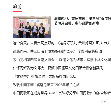
旅游
深耕内地、首拓东盟：第三届“香港
节”8月启幕，参与品牌创新高
这个夏天，去贵州玩点野的 |《这局好玩儿·贵州好嘢》正式上线
循路而来，共赴山海 | “文旅好品牌”2026年度案例征集启动
茅山亮相第四届香港文博会： 以道文化为纽带，探索中华文化
仁怀闪耀香港文博会，获颁中国酱酒文化国际传播创新案例
播新表达
「文韵中外 智旅全球」文旅品牌国际论坛
致敬中国荣耀·“旗迹见证官”2026年米兰之旅
中国民歌正在成为世界BGM！龚琳娜分享中国民歌如何被全球听