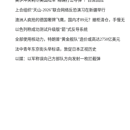
美伊冲突耗尽美国陆军“精确打击导弹”？白宫回应
上合组织“天山-2026”联合网络反恐演习在新疆举行
澳洲人疯抢的德国奢牌飞鹰，国内才89元？撤柜清仓，手慢无
以色列称成功测试升级版“箭”式反导系统
全部使用核动力，特朗普“黄金舰队”造价或高达2750亿美元
法中青年东京街头举标语，敦促日本正视历史
以媒：以军称误向己方部队方向发射一枚拦截弹