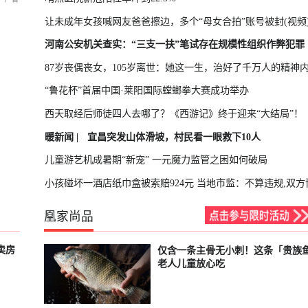
让未成年女孩喊网友爸爸擦边，多个“母女合拍”账号被封(视频
河南公安机关查实：“三支一扶”笔试存在规模性组织作弊犯罪
87岁丧偶丧女，105岁离世：她这一生，治好了千万人的精神
“鲁花杯”首届中国·莱阳国际螳螂拳大赛成功举办
西天取经后师徒四人去哪了？《西游记》终于迎来“大结局”！
暖新闻 |
宜昌突发山体滑坡，村民看一眼救下10人
儿童游艺机成暑期“新宠” 一元魔力监管之困如何破局
小孩碰坏一酒店纸巾盒被索赔924元 当地市监：不算违规,双方
凰家尚品
卖房
仅含一条主骨无小刺！这条「贵族
已结束
老人儿童放心吃