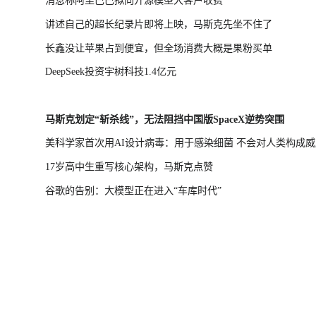
消息称阿里巴巴拟向开源模型大客户收费
讲述自己的超长纪录片即将上映，马斯克先坐不住了
长鑫没让苹果占到便宜，但全场消费大概是果粉买单
DeepSeek投资宇树科技1.4亿元
马斯克划定“斩杀线”，无法阻挡中国版SpaceX逆势突围
美科学家首次用AI设计病毒：用于感染细菌 不会对人类构成威
17岁高中生重写核心架构，马斯克点赞
谷歌的告别：大模型正在进入“车库时代”