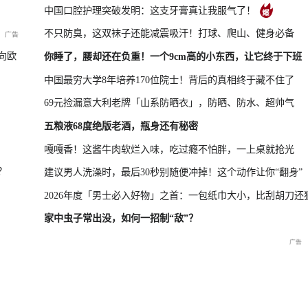
中国口腔护理突破发明：这支牙膏真让我服气了！
不只防臭，这双袜子还能减震吸汗！打球、爬山、健身必备
新品发布会
国新办：2026年上半年进出口情况
向欧
你睡了，腰却还在负重！一个9cm高的小东西，让它终于下班
中国最穷大学8年培养170位院士！背后的真相终于藏不住了
69元捡漏意大利老牌「山系防晒衣」，防晒、防水、超帅气
救援现场
重庆彭水山体崩塌新闻发布
五粮液68度绝版老酒，瓶身还有秘密
会
嘎嘎香！这酱牛肉软烂入味，吃过瘾不怕胖，一上桌就抢光
？
建议男人洗澡时，最后30秒别随便冲掉！这个动作让你“翻身”
2026年度「男士必入好物」之首：一包纸巾大小，比刮胡刀还
家中虫子常出没，如何一招制“敌”？