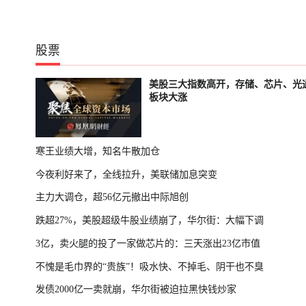
股票
美股三大指数高开，存储、芯片、光
板块大涨
寒王业绩大增，知名牛散加仓
今夜利好来了，全线拉升，美联储加息突变
主力大调仓，超56亿元撤出中际旭创
跌超27%，美股超级牛股业绩崩了，华尔街：大幅下调
3亿，卖火腿的投了一家做芯片的：三天涨出23亿市值
不愧是毛巾界的“贵族”！吸水快、不掉毛、阴干也不臭
发债2000亿一卖就崩，华尔街被迫拉黑快钱炒家