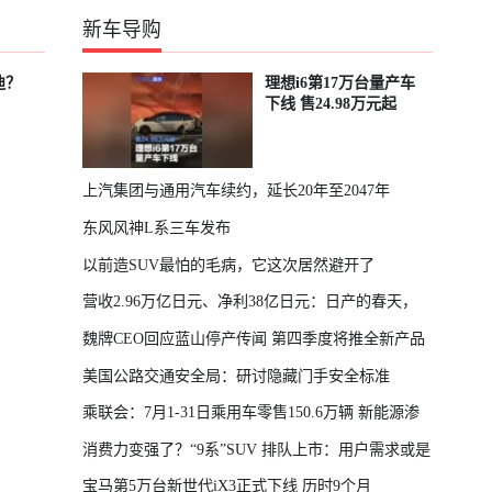
新车导购
迪？
理想i6第17万台量产车
下线 售24.98万元起
上汽集团与通用汽车续约，延长20年至2047年
东风风神L系三车发布
以前造SUV最怕的毛病，它这次居然避开了
营收2.96万亿日元、净利38亿日元：日产的春天，
魏牌CEO回应蓝山停产传闻 第四季度将推全新产品
回来了
美国公路交通安全局：研讨隐藏门手安全标准
乘联会：7月1-31日乘用车零售150.6万辆 新能源渗
消费力变强了？“9系”SUV 排队上市：用户需求或是
透率64.4%
宝马第5万台新世代iX3正式下线 历时9个月
主因