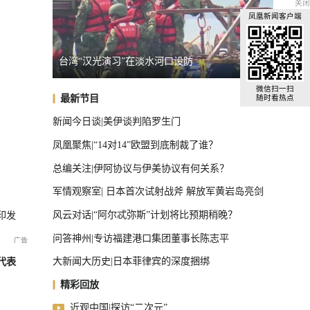
关闭
凤凰新闻客户端
乌克兰谈判代表转任情报头子，背后有何考量？
日本民
全球汽车前十，中国占了三把椅子
微信扫一扫
最新节目
随时看热点
新闻今日谈|美伊谈判陷罗生门
凤凰聚焦|“14对14”欧盟到底制裁了谁？
总编关注|伊阿协议与伊美协议有何关系？
军情观察室| 日本首次试射战斧 解放军黄岩岛亮剑
风云对话|“阿尔忒弥斯”计划将比预期稍晚？
印发
问答神州|专访福建港口集团董事长陈志平
大新闻大历史|日本菲律宾的深度捆绑
代表
精彩回放
近观中国|探访“二次元”