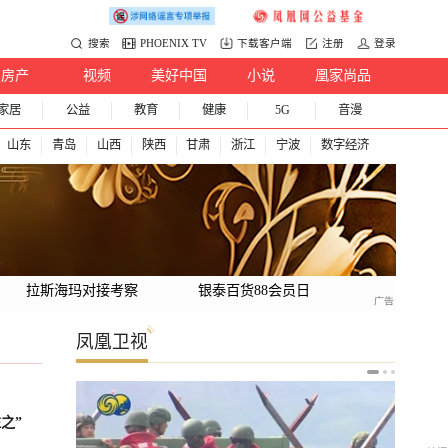
搜索
PHOENIX TV
下载客户端
注册
登录
房产
视频
美好中国
小说
凰家尚品
家居
公益
教育
健康
5G
音漫
山东
青岛
山西
陕西
甘肃
浙江
宁波
数字经济
拉斯海玛对接考察
银泰百货88会员日
凤凰卫视
之”