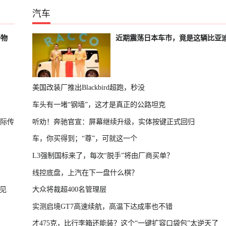
汽车
好物
近期震荡日本车市，竟是这辆比亚
美国改装厂推出Blackbird超跑，秒没
车头有一堵“钢墙”，这才是真正的公路坦克
国际传
听劝！奔驰官宣：屏幕继续升级，实体按键正式回归
车，你买得到；“尊”，可就这一个
L3强制国标来了，每次“脱手”将由厂商买单？
线控底盘，上汽在下一盘什么棋？
见
大众将裁超400名管理层
实测启境GT7高速续航，高温下达成率也不错
才475克，比行李箱还能装？这个“一键扩容口袋包”太逆天了