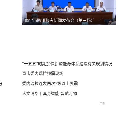
南宁市防汛救灾新闻发布会（第三场）
台风“
线
直击海
交流现
“十五五”时期加快新型能源体系建设有关规划情况
直击委内瑞拉强震现场
委内瑞拉连发两次7级以上强震
狠
人文清华丨具身智能 智赋万物