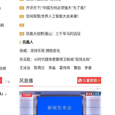
齐评天下|“中国为何必须强大”为了谁？
)
空间观策|世界人工智能大会来袭！
内耗
凤凰大视野|唐山：三千军马的远征
凤凰人
徐威：坚持乐观 拥抱变化
孙玉胜：AI时代媒体更要捍卫新闻“现场主权”
王冰汝
陈莺迁
李淼
霍伟伟
曹劼
李睿
协商
风直播
鱼」，
已结束
已结束