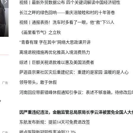
视频丨最新外贸数据公布 四个关键词解读中国经济韧性
长江之畔的绿色回响——重庆涪陵睦和村的十年答卷
视频丨通报表扬！洗车时多看了一眼，他“救”下55人
抗议政府修改“无核三原则”
台湾“汉光演习”在淡水河口设防
U17国足三连胜晋级半决赛
《画里看节气》之立秋
“青春有理 字在其中”网络大思政课开讲
离境退税措施再优化推高入境消费热力
综述丨巨额关税退款难以惠及美国消费者
萨迦县宗果社区灾后重建纪实：重建的是家园 温暖的是人心
领导带头，敢于休假
河南回应带薪错峰休假通知引争议：表述不够准确，待修改后
？
因严重违纪违法，金融监管总局原局长李云泽被罢免全国人大
东航发布新规：提前14天可免费退改签
哨点医院新冠阳性率冲到22.3%