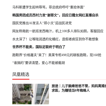
马科斯遭学生起哄辱骂，菲总统府呼吁“重拾体面”
韩国男团成员西村力发“谢罪文”，回应日籍女网红直播自杀
国民党推出AI发言人“郑小文”迎战民进党
网友称南航一航班发西梅汁，机上100多人排队如厕，客服回应
水太深了！让喉咙润透的化橘红，造假者疯狂到你不敢想象
世界杯不能卖，国际足联终于明白了
跑鞋界“价格屠夫”来了！奥莱专柜498元的碳板跑鞋，现168抢
“谁捐的”要讲清楚，爱心不能被截胡
凤凰精选
旅途｜儿子脑瘫爸爸不管，妈妈离婚
轮播中
已结束
求医，为赚钱当8年蜘蛛人