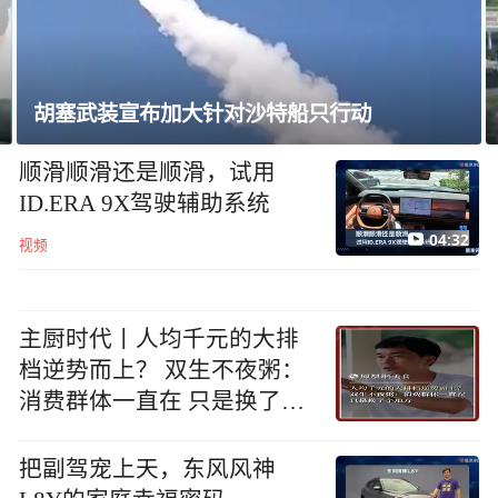
不满坡度与外观，特朗普命重建白宫停机坪
顺滑顺滑还是顺滑，试用
ID.ERA 9X驾驶辅助系统
04:32
视频
主厨时代丨人均千元的大排
档逆势而上？ 双生不夜粥：
消费群体一直在 只是换了个
地方
把副驾宠上天，东风风神