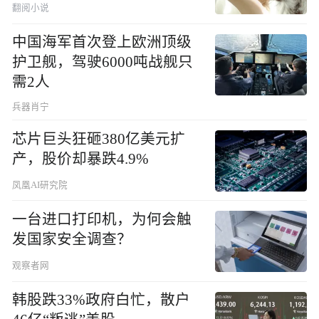
翻阅小说
中国海军首次登上欧洲顶级
护卫舰，驾驶6000吨战舰只
需2人
兵器肖宁
芯片巨头狂砸380亿美元扩
产，股价却暴跌4.9%
凤凰AI研究院
一台进口打印机，为何会触
发国家安全调查？
观察者网
韩股跌33%政府白忙，散户