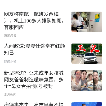
网友称南航一航班发西梅
汁，机上100多人排队如厕，
客服回应
潇湘晨报
人间政道:漫漫仕途幸有红颜
知己
翻阅小说
新型擦边？让未成年女孩喊
网友爸爸制造暧昧氛围，多
个“母女合拍”账号被封
澎湃新闻
梅德韦杰夫：高市早苗不提