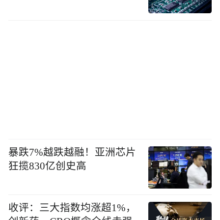
暴跌7%越跌越融！亚洲芯片
狂揽830亿创史高
收评：三大指数均涨超1%，