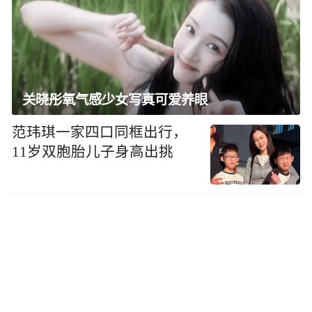
关晓彤氧气感少女写真可爱养眼
范玮琪一家四口同框出行，
11岁双胞胎儿子身高出挑