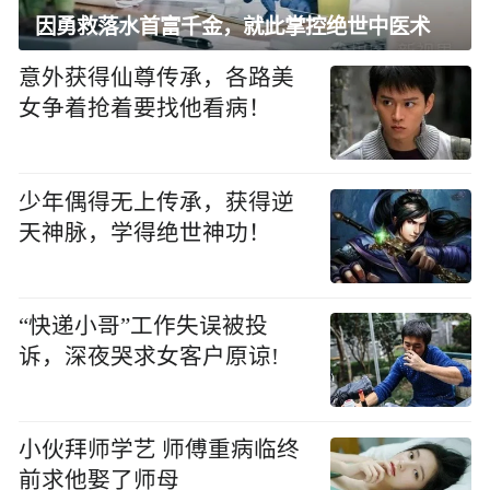
因勇救落水首富千金，就此掌控绝世中医术
意外获得仙尊传承，各路美
女争着抢着要找他看病！
少年偶得无上传承，获得逆
天神脉，学得绝世神功！
“快递小哥”工作失误被投
诉，深夜哭求女客户原谅!
小伙拜师学艺 师傅重病临终
前求他娶了师母