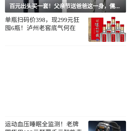
百元出头买一套！父亲节送爸爸这一身，儒雅有型还凉爽
单瓶扫码价398，现299元狂
囤6瓶！泸州老窖底气何在
运动血压睡眠全监测！老牌