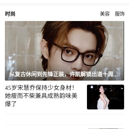
时尚
美容
服饰
从复古休闲到先锋正装，许凯解锁出道十周年大片
45岁宋慧乔保持少女身材！
她瘦而不柴兼具成熟韵味美
爆了