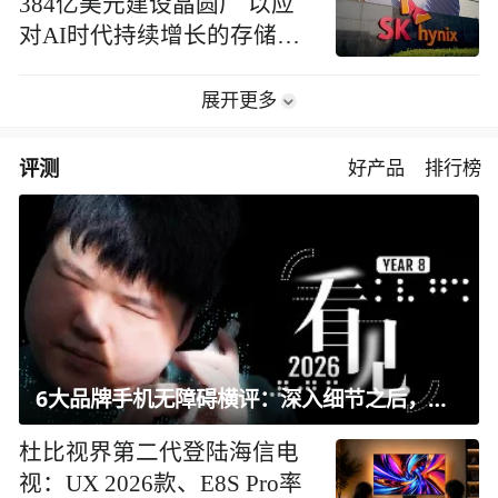
384亿美元建设晶圆厂 以应
对AI时代持续增长的存储芯
片需求
展开更多
评测
好产品
排行榜
6大品牌手机无障碍横评：深入细节之后，似乎只有苹果能挺住？｜ 看见2026
杜比视界第二代登陆海信电
视：UX 2026款、E8S Pro率