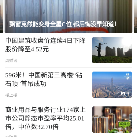
飘窗竟然能变身全屋C位 都后悔没早知道！
中国建筑收盘价连续4日下降
股价降至4.52元
风财讯
596米！中国新第三高楼“钻
石顶”首吊成功
9
楼上楼
商业用品与服务行业174家上
市公司静态市盈率平均25.01
倍，中位数32.70倍