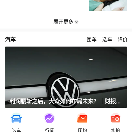
展开更多
汽车
团车
选车
降价
利润腰斩之后，大众如何布局未来？｜财报全视角
选车
行情
团购
实拍