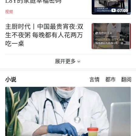
L8Y的家庭幸福密码
07:09
视频
主厨时代丨中国最贵宵夜:双
生不夜粥 每晚都有人花两万
吃一桌
展开更多
小说
言情
都市
翻阅