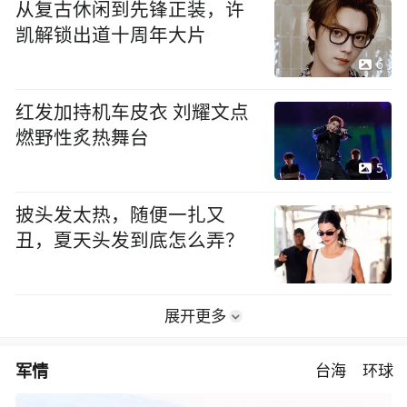
从复古休闲到先锋正装，许
凯解锁出道十周年大片
6
红发加持机车皮衣 刘耀文点
燃野性炙热舞台
5
披头发太热，随便一扎又
丑，夏天头发到底怎么弄？
展开更多
军情
台海
环球