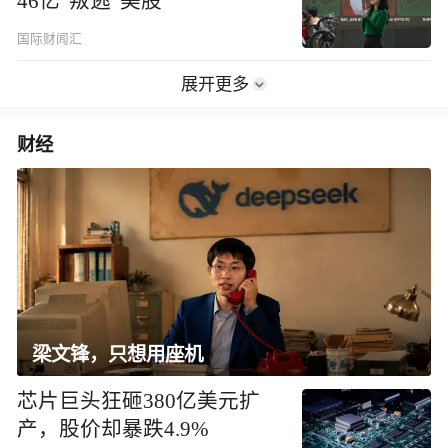
46亿“叛逃”美股
国际财闻汇
展开更多
财经
梁文锋，只想用座机
芯片巨头狂砸380亿美元扩
产，股价却暴跌4.9%