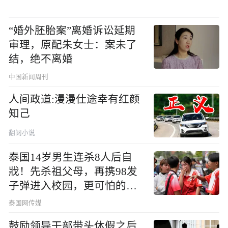
“婚外胚胎案”离婚诉讼延期
审理，原配朱女士：案未了
结，绝不离婚
中国新闻周刊
人间政道:漫漫仕途幸有红颜
知己
翻阅小说
泰国14岁男生连杀8人后自
戕！先杀祖父母，再携98发
子弹进入校园，更可怕的细
节公布了
泰国网传媒
鼓励领导干部带头休假之后