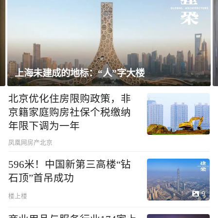
字大楼
飘窗竟然能变身全屋C位 都后
北京优化住房限购政策，非
京籍家庭购房社保个税缴纳
年限下调为一年
凤凰网房产北京
596米！中国新第三高楼“钻
石顶”首吊成功
9
楼上楼