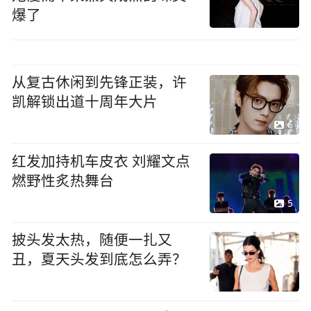
爆了
从复古休闲到先锋正装，许
凯解锁出道十周年大片
6
红发加持机车皮衣 刘耀文点
燃野性炙热舞台
5
披头发太热，随便一扎又
丑，夏天头发到底怎么弄？