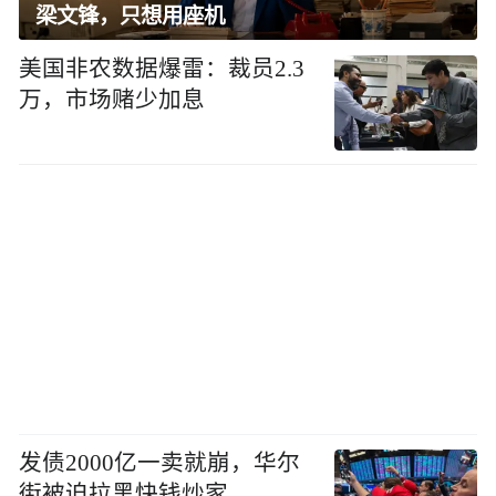
梁文锋，只想用座机
美国非农数据爆雷：裁员2.3
万，市场赌少加息
发债2000亿一卖就崩，华尔
街被迫拉黑快钱炒家