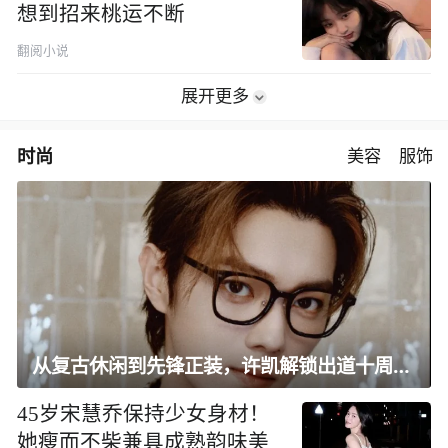
想到招来桃运不断
翻阅小说
展开更多
时尚
美容
服饰
从复古休闲到先锋正装，许凯解锁出道十周年大片
45岁宋慧乔保持少女身材！
她瘦而不柴兼具成熟韵味美