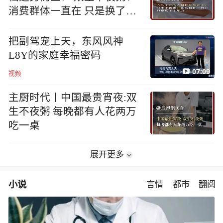
消费群体一直在 只是换了个
地方
把副驾宠上天，东风风神
L8Y的家庭幸福密码
07:09
视频
主厨时代丨中国最贵宵夜:双
生不夜粥 每晚都有人花两万
吃一桌
展开更多
小说
言情
都市
翻阅