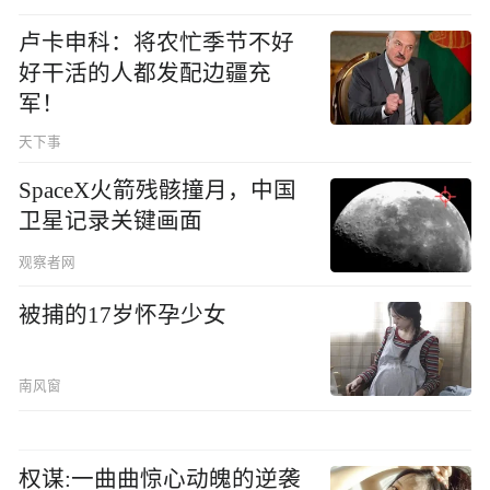
卢卡申科：将农忙季节不好
好干活的人都发配边疆充
军！
天下事
SpaceX火箭残骸撞月，中国
卫星记录关键画面
观察者网
被捕的17岁怀孕少女
南风窗
权谋:一曲曲惊心动魄的逆袭