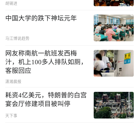
胡锡进
中国大学的跌下神坛元年
马江博说趋势
网友称南航一航班发西梅
汁，机上100多人排队如厕，
客服回应
潇湘晨报
耗资4亿美元，特朗普的白宫
宴会厅修建项目被叫停
天下事