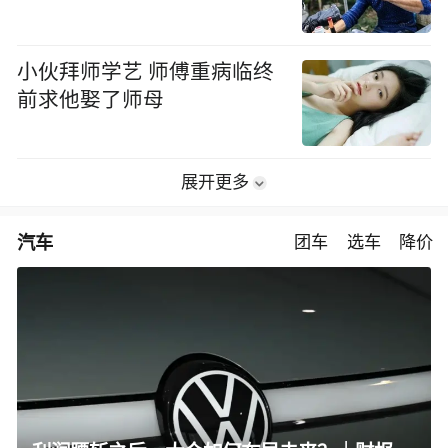
小伙拜师学艺 师傅重病临终
前求他娶了师母
展开更多
汽车
团车
选车
降价