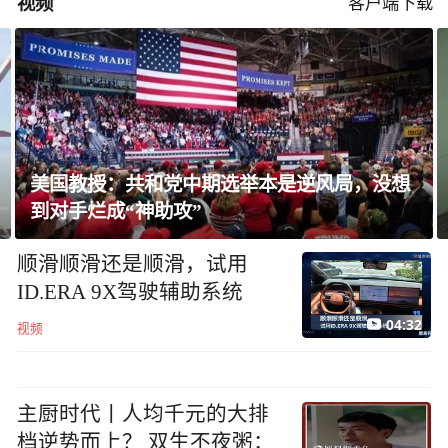
视频
客户端下载
泰国校园枪击案已致8死，14岁枪手被曝长期
遭霸凌
顺滑顺滑还是顺滑，试用
ID.ERA 9X驾驶辅助系统
04:32
视频
主厨时代丨人均千元的大排
档逆势而上？ 双生不夜粥：