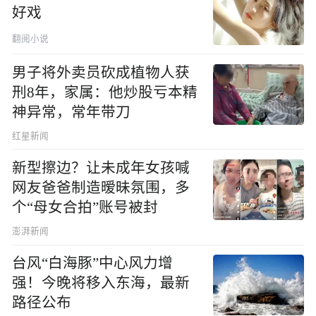
好戏
翻阅小说
男子将外卖员砍成植物人获
刑8年，家属：他炒股亏本精
神异常，常年带刀
红星新闻
新型擦边？让未成年女孩喊
网友爸爸制造暧昧氛围，多
个“母女合拍”账号被封
澎湃新闻
台风“白海豚”中心风力增
强！今晚将移入东海，最新
路径公布