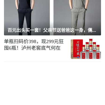
百元出头买一套！父亲节送爸爸这一身，儒雅有型还凉爽
单瓶扫码价398，现299元狂
囤6瓶！泸州老窖底气何在