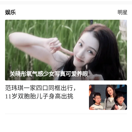
娱乐
明星
关晓彤氧气感少女写真可爱养眼
范玮琪一家四口同框出行，
11岁双胞胎儿子身高出挑