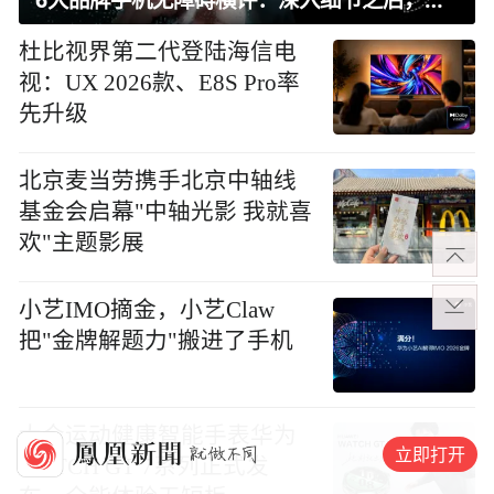
杜比视界第二代登陆海信电
视：UX 2026款、E8S Pro率
先升级
北京麦当劳携手北京中轴线
基金会启幕"中轴光影 我就喜
欢"主题影展
小艺IMO摘金，小艺Claw
把"金牌解题力"搬进了手机
大众运动健康智能手表华为
立即打开
WATCH GT 7系列正式发