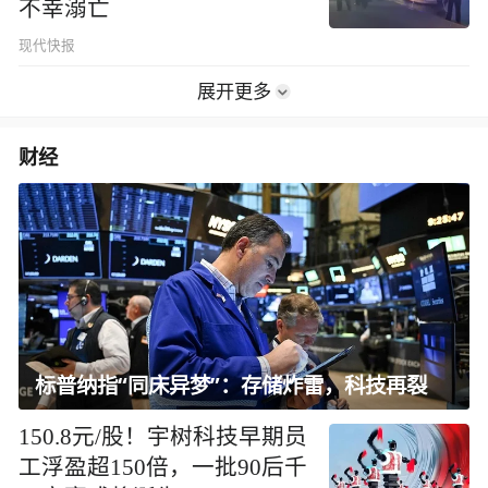
不幸溺亡
现代快报
展开更多
财经
标普纳指“同床异梦”：存储炸雷，科技再裂
150.8元/股！宇树科技早期员
工浮盈超150倍，一批90后千