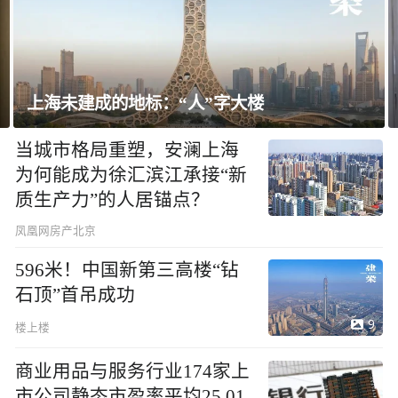
飘窗竟然能变身全屋C位 都后悔没早知道！
当城市格局重塑，安澜上海
为何能成为徐汇滨江承接“新
质生产力”的人居锚点？
凤凰网房产北京
596米！中国新第三高楼“钻
石顶”首吊成功
9
楼上楼
商业用品与服务行业174家上
市公司静态市盈率平均25.01