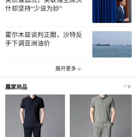
美债遭血洗，美联储主席沃
什却坚持“少说为妙”
霍尔木兹谈判正酣，沙特反
手下调亚洲油价
展开更多
凰家尚品