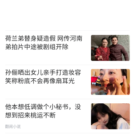
荷兰弟替身疑造假 网传河南
弟拍片中途被剧组开除
孙俪晒出女儿亲手打造妆容
笑称粉底不会再像扇耳光
他本想低调做个小秘书，没
想到招来桃运不断
翻阅小说