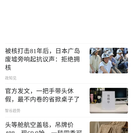
被核打击81年后，日本广岛
废墟旁响起抗议声：拒绝拥
核
政知见
官方发文，一把手带头休
假，最不内卷的省掀桌子了
智谷趋势
头等舱航空盖毯，吊牌价