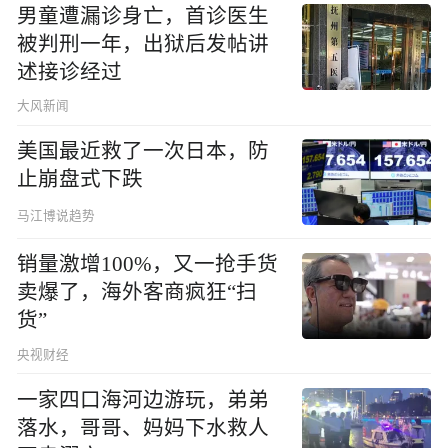
男童遭漏诊身亡，首诊医生
被判刑一年，出狱后发帖讲
述接诊经过
大风新闻
美国最近救了一次日本，防
止崩盘式下跌
马江博说趋势
销量激增100%，又一抢手货
卖爆了，海外客商疯狂“扫
货”
央视财经
一家四口海河边游玩，弟弟
落水，哥哥、妈妈下水救人