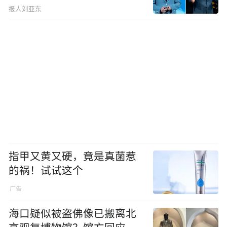
报人刘亚东
指甲又黄又硬，竟是真菌惹
的祸！试试这个
海口疑似被盗佛像已搬离北