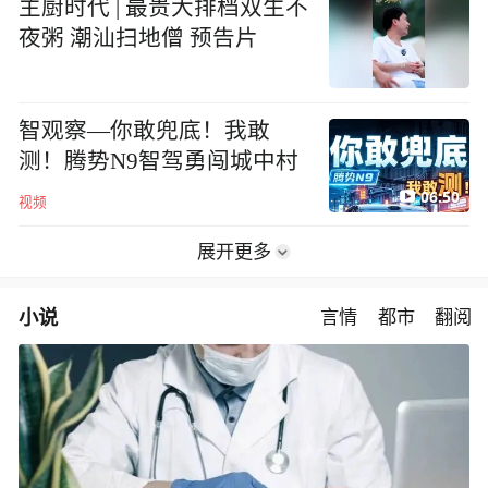
主厨时代 | 最贵大排档双生不
夜粥 潮汕扫地僧 预告片
智观察—你敢兜底！我敢
测！腾势N9智驾勇闯城中村
06:50
视频
展开更多
小说
言情
都市
翻阅