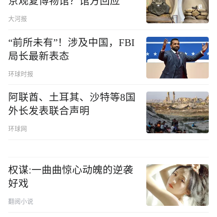
京观复博物馆？馆方回应
大河报
“前所未有”！涉及中国，FBI
局长最新表态
环球时报
阿联酋、土耳其、沙特等8国
外长发表联合声明
环球网
权谋:一曲曲惊心动魄的逆袭
好戏
翻阅小说