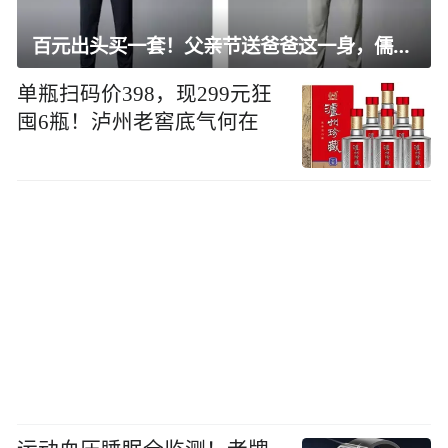
百元出头买一套！父亲节送爸爸这一身，儒雅有型还凉爽
单瓶扫码价398，现299元狂
囤6瓶！泸州老窖底气何在