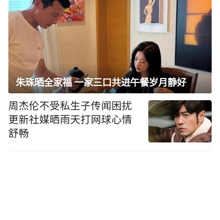
朱珠晒全家福 一家三口共进午餐岁月静好
周杰伦不受私生子传闻困扰
更新社媒晒雨天打网球心情
舒畅