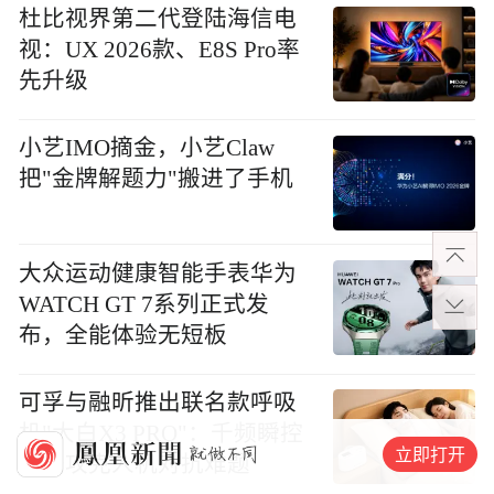
杜比视界第二代登陆海信电
视：UX 2026款、E8S Pro率
先升级
小艺IMO摘金，小艺Claw
把"金牌解题力"搬进了手机
大众运动健康智能手表华为
WATCH GT 7系列正式发
布，全能体验无短板
可孚与融昕推出联名款呼吸
机"大白X3 PRO"：千频瞬控
立即打开
算法攻克人机对抗难题