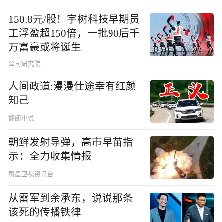
150.8元/股！宇树科技早期员
工浮盈超150倍，一批90后千
万富豪或将诞生
公司研究院
人间政道:漫漫仕途幸有红颜
知己
翻阅小说
朝鲜发射导弹，高市早苗指
示：全力收集情报
凤凰卫视资讯台
从雷军到余承东，说说那条
该死的传播铁律