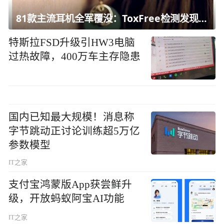
81款主流耳机全军覆没：ToxFree检测发现均含对人体有害化学物质
特斯拉FSD升级引HW3电脑
过热故障，400万车主存隐患
国内已知最大规模！消息称
字节跳动正讨论训练超5万亿
参数模型
IT之家
支付宝鸿蒙版App获尝鲜升
级，开放蚂蚁阿宝AI功能
IT之家