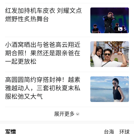
红发加持机车皮衣 刘耀文点
燃野性炙热舞台
5
小酒窝晒出与爸爸高云翔近
期合照！果然还是跟亲爸在
一起更放松
高圆圆简约穿搭封神！越素
雅越动人，三套初秋夏末私
服松弛又大气
展开更多
军情
台海
环球