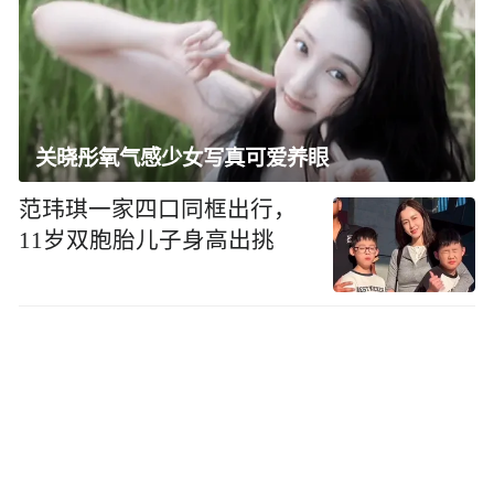
关晓彤氧气感少女写真可爱养眼
范玮琪一家四口同框出行，
11岁双胞胎儿子身高出挑