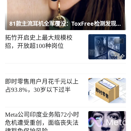
81款主流耳机全军覆没：ToxFree检测发现均含对人体有害化学物质
拓竹开启史上最大规模校
招，开放超100种岗位
即时零售用户月花千元以上
占93.8%，30岁以下过半
Meta公司印度业务陷72小时
危机遭受重创，面临丧失法
律豁免保护风险