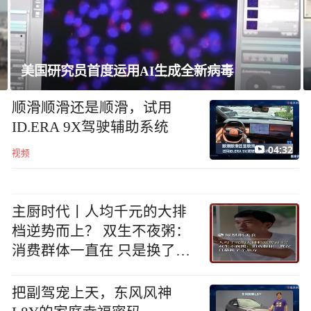
成全新病毒
智利与委内瑞拉正式恢复领事
顺滑顺滑还是顺滑，试用
ID.ERA 9X驾驶辅助系统
04:32
视频
主厨时代丨人均千元的大排
档逆势而上？ 双生不夜粥：
消费群体一直在 只是换了个
地方
把副驾宠上天，东风风神