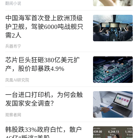
翻阅小说
中国海军首次登上欧洲顶级
护卫舰，驾驶6000吨战舰只
需2人
兵器肖宁
芯片巨头狂砸380亿美元扩
产，股价却暴跌4.9%
凤凰AI研究院
一台进口打印机，为何会触
发国家安全调查？
观察者网
韩股跌33%政府白忙，散户