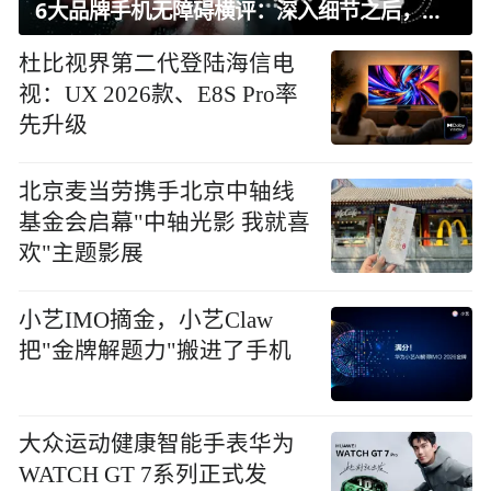
6大品牌手机无障碍横评：深入细节之后，似乎只有苹果能挺住？｜ 看见2026
杜比视界第二代登陆海信电
视：UX 2026款、E8S Pro率
先升级
北京麦当劳携手北京中轴线
基金会启幕"中轴光影 我就喜
欢"主题影展
小艺IMO摘金，小艺Claw
把"金牌解题力"搬进了手机
大众运动健康智能手表华为
WATCH GT 7系列正式发