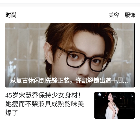
时尚
美容
服饰
从复古休闲到先锋正装，许凯解锁出道十周年大片
45岁宋慧乔保持少女身材！
她瘦而不柴兼具成熟韵味美
爆了