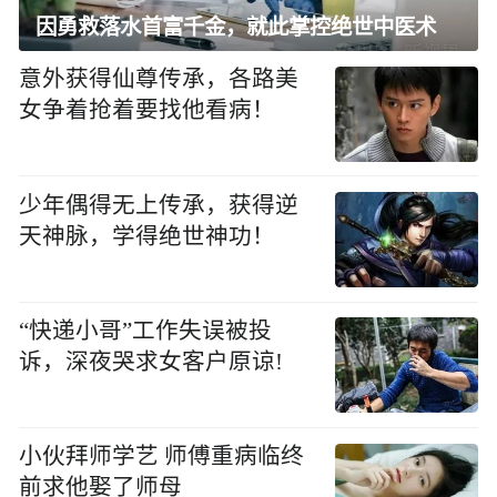
因勇救落水首富千金，就此掌控绝世中医术
意外获得仙尊传承，各路美
女争着抢着要找他看病！
少年偶得无上传承，获得逆
天神脉，学得绝世神功！
“快递小哥”工作失误被投
诉，深夜哭求女客户原谅!
小伙拜师学艺 师傅重病临终
前求他娶了师母