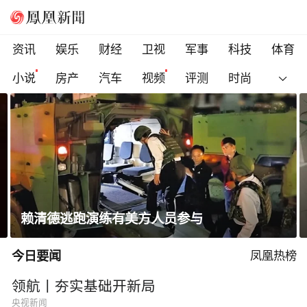
资讯
娱乐
财经
卫视
军事
科技
体育
小说
房产
汽车
视频
评测
时尚
与
高圆圆晒出游随拍笑容明媚状态
今日要闻
凤凰热榜
领航丨夯实基础开新局
央视新闻