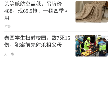
头等舱航空盖毯，吊牌价
488，现69.9抢，一毯四季可
用
泰国学生扫射校园，致7死15
伤，犯案前先射杀祖父母
天下事