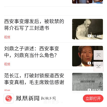
西安事变爆发后，被软禁的
蒋介石写了三封遗书
01:19
视频
刘鼎之子讲述：西安事变
中，刘鼎充当什么角色？
02:12
视频
范长江，打破封锁报道西安
事变真相，毛主席致信感谢
03:56
视频
立即打开
展开更多