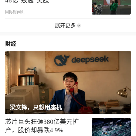
46亿“叛逃”美股
国际财闻汇
展开更多
财经
梁文锋，只想用座机
芯片巨头狂砸380亿美元扩
产，股价却暴跌4.9%