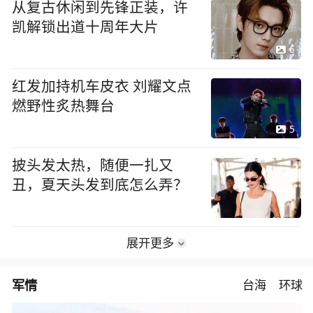
从复古休闲到先锋正装，许
凯解锁出道十周年大片
6
红发加持机车皮衣 刘耀文点
燃野性炙热舞台
5
披头发太热，随便一扎又
丑，夏天头发到底怎么弄？
展开更多
军情
台海
环球