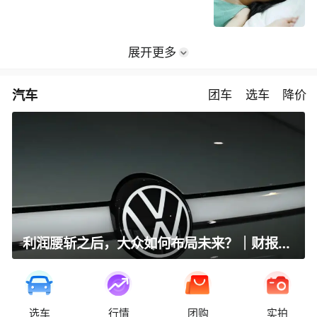
展开更多
汽车
团车
选车
降价
利润腰斩之后，大众如何布局未来？｜财报全视角
选车
行情
团购
实拍