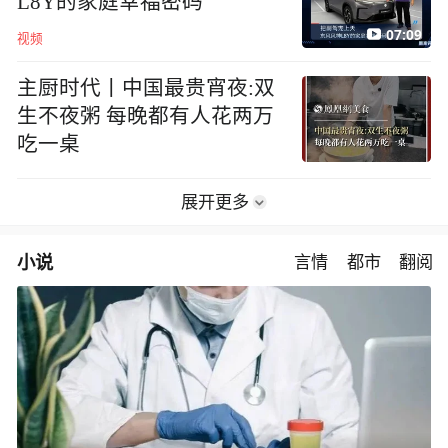
L8Y的家庭幸福密码
07:09
视频
主厨时代丨中国最贵宵夜:双
生不夜粥 每晚都有人花两万
吃一桌
展开更多
小说
言情
都市
翻阅