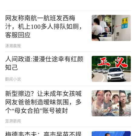
网友称南航一航班发西梅
汁，机上100多人排队如厕，
客服回应
潇湘晨报
人间政道:漫漫仕途幸有红颜
知己
翻阅小说
新型擦边？让未成年女孩喊
网友爸爸制造暧昧氛围，多
个“母女合拍”账号被封
澎湃新闻
梅德韦杰夫：高市早苗不提