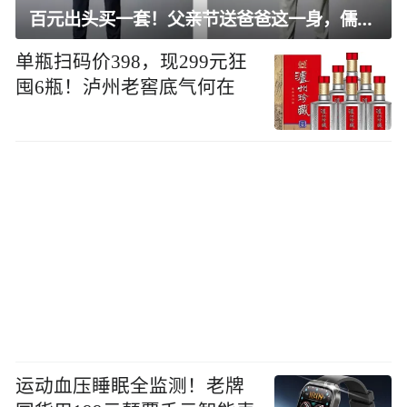
百元出头买一套！父亲节送爸爸这一身，儒雅有型还凉爽
单瓶扫码价398，现299元狂
囤6瓶！泸州老窖底气何在
运动血压睡眠全监测！老牌