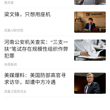
南风窗
梁文锋，只想用座机
凤凰AI研究院
河南公安机关查实：“三支一
扶”笔试存在规模性组织作弊
犯罪
央视新闻
美媒爆料：美国防部高官寻
求访华，却遭中方冷遇
凤凰卫视资讯台