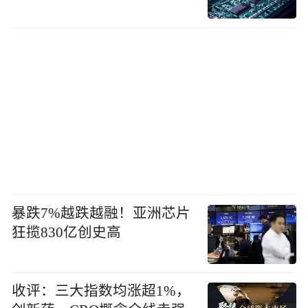
暴跌7%越跌越融！亚洲芯片
狂揽830亿创史高
收评：三大指数均涨超1%，