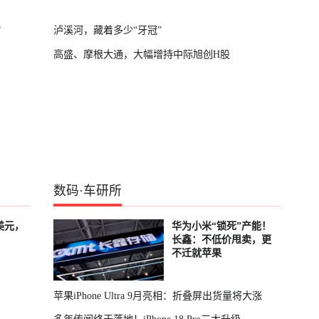
？
泸溪河，藏着多少“牙冠”
高盛、摩根大通，大幅增持中际旭创H股
数码
·
车研所
美元，
华为小米“锁死”产能！
长鑫：不低价甩卖，更
不迁就苹果
苹果iPhone Ultra 9月亮相：折叠屏出货量将大涨