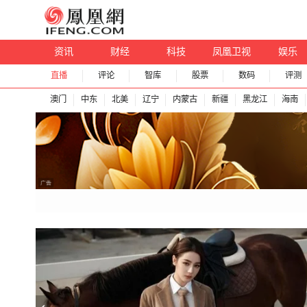
资讯
财经
科技
凤凰卫视
娱乐
直播
评论
智库
股票
数码
评测
澳门
中东
北美
辽宁
内蒙古
新疆
黑龙江
海南