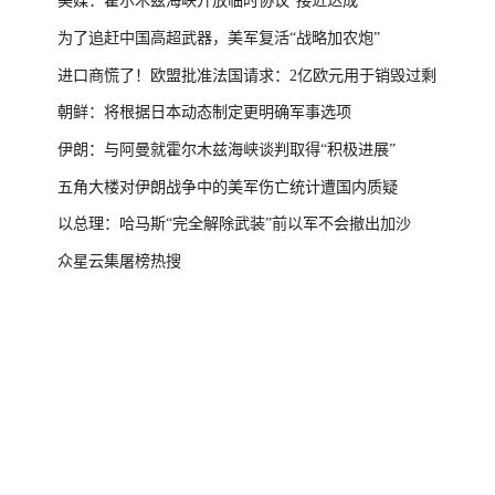
美媒：霍尔木兹海峡开放临时协议“接近达成”
为了追赶中国高超武器，美军复活“战略加农炮”
进口商慌了！欧盟批准法国请求：2亿欧元用于销毁过剩
朝鲜：将根据日本动态制定更明确军事选项
伊朗：与阿曼就霍尔木兹海峡谈判取得“积极进展”
五角大楼对伊朗战争中的美军伤亡统计遭国内质疑
以总理：哈马斯“完全解除武装”前以军不会撤出加沙
众星云集屠榜热搜