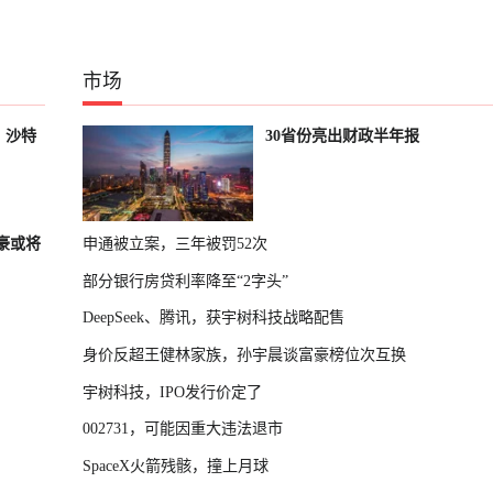
市场
，沙特
30省份亮出财政半年报
富豪或将
申通被立案，三年被罚52次
部分银行房贷利率降至“2字头”
DeepSeek、腾讯，获宇树科技战略配售
身价反超王健林家族，孙宇晨谈富豪榜位次互换
宇树科技，IPO发行价定了
002731，可能因重大违法退市
SpaceX火箭残骸，撞上月球