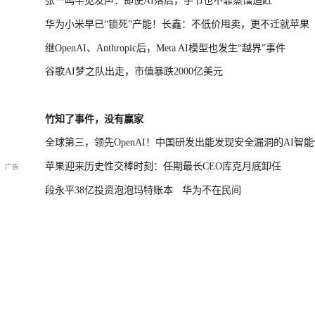
张一鸣罕见发声：即使AI落后，字节也不靠蒸馏追赶
华为小米早已“锁死”产能！长鑫：不低价甩卖，更不迁就苹果
继OpenAI、Anthropic后，Meta AI模型也发生“越界”事件
谷歌AI梦之队出走，市值暴跌2000亿美元
竹知了事件，没有赢家
全球第三，领先OpenAI！中国研发出能发现安全漏洞的AI智能
苹果迎来历史性交棒时刻：任期最长CEO库克月底卸任
段永平38亿投资泡泡玛特账本
华为不在民间