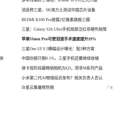
多年传闻终于落地！iPhone 18 Pro三大升级
消息称三星、SK海力士测试中国芯片设备
REDMI K100 Pro搭载2亿像素旗舰三摄
三星：Galaxy S26 Ultra手机局部泛红非硬件故障
苹果Vision Pro可使泪道手术速度提升19%
三星One UI 9.5横幅设计曝光：配3种方案
体
中国份额只剩0.1%，三星手机还要继续收缩
徕卡现阶段最畅销相机为Q3，而非M系列产品
小米第二代AI眼镜延迟发布？相关负责人否认
众星云集屠榜热搜