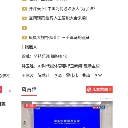
齐评天下|“中国为何必须强大”为了谁？
空间观策|世界人工智能大会来袭！
凤凰大视野|唐山：三千军马的远征
凤凰人
徐威：坚持乐观 拥抱变化
孙玉胜：AI时代媒体更要捍卫新闻“现场主权”
王冰汝
陈莺迁
李淼
霍伟伟
曹劼
李睿
众停车
风直播
榴莲
已结束
已结束