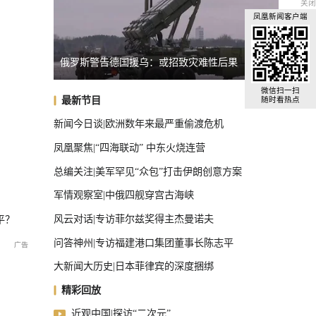
关闭
凤凰新闻客户端
后果
台湾启动汉光演习，学者：制造紧张局势捞预算
专家：
国际足联主席首次公开道歉
微信扫一扫
最新节目
随时看热点
新闻今日谈|欧洲数年来最严重偷渡危机
凤凰聚焦|“四海联动” 中东火烧连营
总编关注|美军罕见“众包”打击伊朗创意方案
军情观察室|中俄四舰穿宫古海峡
风云对话|专访菲尔兹奖得主杰曼诺夫
平？
问答神州|专访福建港口集团董事长陈志平
大新闻大历史|日本菲律宾的深度捆绑
精彩回放
近观中国|探访“二次元”