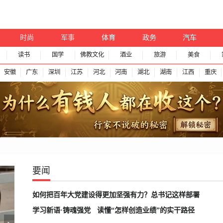
时尚
军事
体育
政务
汽车
读书
国学
佛教文化
酒业
旅游
美食
安徽
广东
深圳
江苏
河北
河南
湖北
湖南
江西
重庆
要闻
如何把百年大党建设得更加坚强有力？总书记这样部署
学习新语·铸魂强党
读懂“怎样创造业绩”的实干路径