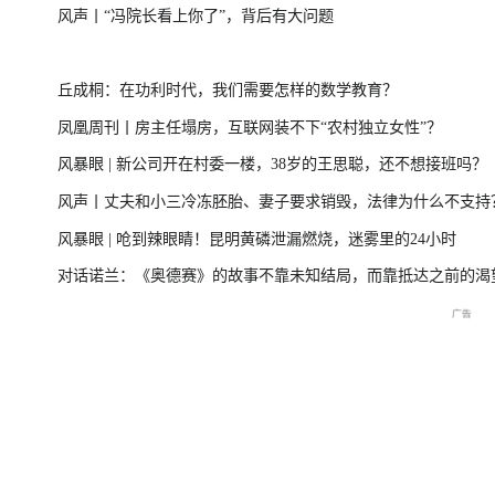
风声丨“冯院长看上你了”，背后有大问题
台风“美莎克”致广西多地受灾 直击防城港救援一
美伊局势缓和 
丘成桐：在功利时代，我们需要怎样的数学教育？
线
凤凰周刊丨房主任塌房，互联网装不下“农村独立女性”？
风暴眼 | 新公司开在村委一楼，38岁的王思聪，还不想接班吗？
直击海军舰艇编队在港开放
庆祝中国共产党成立105周
2026年菲尔兹奖揭
风声丨丈夫和小三冷冻胚胎、妻子要求销毁，法律为什么不支持
交流现场
年大会特别报道
播
风暴眼 | 呛到辣眼睛！昆明黄磷泄漏燃烧，迷雾里的24小时
对话诺兰：《奥德赛》的故事不靠未知结局，而靠抵达之前的渴