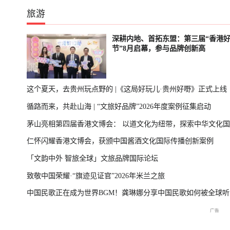
旅游
深耕内地、首拓东盟：第三届“香港
节”8月启幕，参与品牌创新高
这个夏天，去贵州玩点野的 |《这局好玩儿·贵州好嘢》正式上线
循路而来，共赴山海 | “文旅好品牌”2026年度案例征集启动
茅山亮相第四届香港文博会： 以道文化为纽带，探索中华文化
仁怀闪耀香港文博会，获颁中国酱酒文化国际传播创新案例
播新表达
「文韵中外 智旅全球」文旅品牌国际论坛
致敬中国荣耀·“旗迹见证官”2026年米兰之旅
中国民歌正在成为世界BGM！龚琳娜分享中国民歌如何被全球听