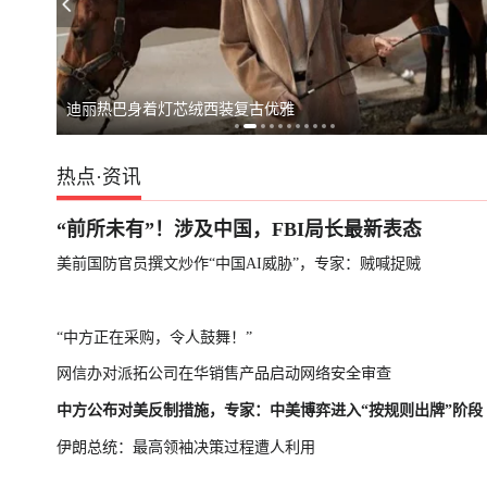
台湾启动汉光演习，学者：制造紧张局势捞预算
专家：朝鲜发射
迪丽热巴身着灯芯绒西装复古优雅
热点
·
资讯
“前所未有”！涉及中国，FBI局长最新表态
美前国防官员撰文炒作“中国AI威胁”，专家：贼喊捉贼
“中方正在采购，令人鼓舞！”
网信办对派拓公司在华销售产品启动网络安全审查
中方公布对美反制措施，专家：中美博弈进入“按规则出牌”阶段
伊朗总统：最高领袖决策过程遭人利用