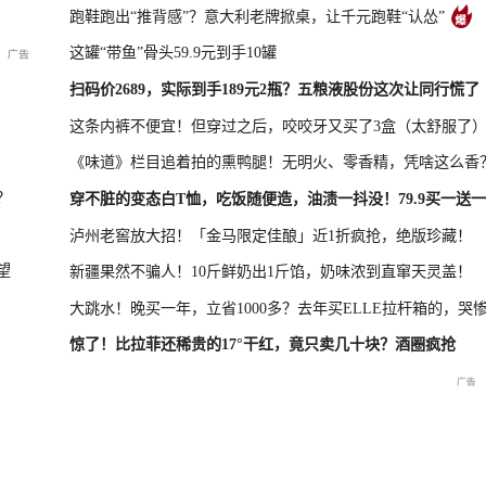
跑鞋跑出“推背感”？意大利老牌掀桌，让千元跑鞋“认怂”
这罐“带鱼”骨头59.9元到手10罐
凤凰最新报道
尊界MPV及华为新品发布会
扫码价2689，实际到手189元2瓶？五粮液股份这次让同行慌了
这条内裤不便宜！但穿过之后，咬咬牙又买了3盒（太舒服了
《味道》栏目追着拍的熏鸭腿！无明火、零香精，凭啥这么香
晓特别直
国新办：2026年上半年国民
重庆彭水山体崩塌救援现场
重庆彭水山
？
穿不脏的变态白T恤，吃饭随便造，油渍一抖没！79.9买一送一
经济运行情况
最新进展
会
泸州老窖放大招！「金马限定佳酿」近1折疯抢，绝版珍藏！
望
新疆果然不骗人！10斤鲜奶出1斤馅，奶味浓到直窜天灵盖！
大跳水！晚买一年，立省1000多？去年买ELLE拉杆箱的，哭
惊了！比拉菲还稀贵的17°干红，竟只卖几十块？酒圈疯抢