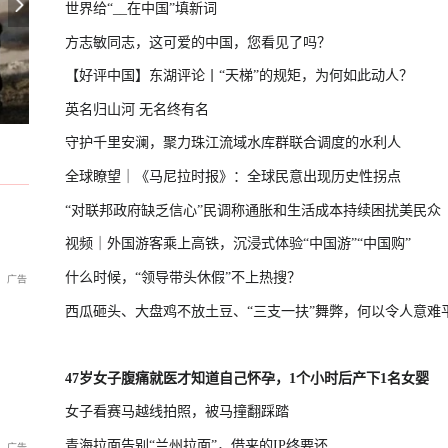
世界给“__在中国”填新词
方志敏同志，这可爱的中国，您看见了吗？
【好评中国】东湖评论丨“天梯”的规矩，为何如此动人？
导弹，威慑日本意图明显
俄罗斯警告德国援乌：或招致灾难性
茅台镇老饕从不问牌子，只问“有罗庆忠吗”，百元价位喝哭老酒鬼
英名归山河 无名终有名
守护千里安澜，聚力珠江流域水库群联合调度的水利人
全球瞭望｜《马尼拉时报》：全球民意出现历史性拐点
“对联邦政府缺乏信心”民调称通胀和生活成本持续困扰美民众
视频｜外国游客乘上高铁，沉浸式体验“中国游”“中国购”
什么时候，“领导带头休假”不上热搜？
西瓜砸头、大盘鸡不放土豆、“三支一扶”舞弊，何以令人意难
47岁女子腹痛就医才知道自己怀孕，1个小时后产下1名女婴
女子看赛马越线拍照，被马撞翻踩踏
青海拉面告别“兰州拉面”，借来的IP终要还