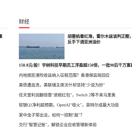
财经
重
胡塞掐着红海，霍尔木兹谈判正酣
反手下调亚洲油价
150.8元/股！宇树科技早期员工浮盈超150倍，一批90后千万
内地居民港险收益纳入征税范围？香港保监局回应
诞生
美债遭血洗，美联储主席沃什却坚持“少说为妙”
任天堂利润翻倍靠“退税红包”，Switch 2等不来马里奥
软银Q1净利超预期，OpenAI“哑火”，英特尔成最大功臣
家中虫子常出没，如何一招制“敌”？
交行“智慧记账”，解锁企业应收管理新体验