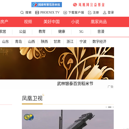
搜索
PHOENIX TV
下载客户端
注册
登录
房产
视频
美好中国
小说
凰家尚品
家居
公益
教育
健康
5G
音漫
山东
青岛
山西
陕西
甘肃
浙江
宁波
数字经济
武林银泰百货稻米节
凤凰卫视