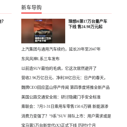
新车导购
迪？
理想i6第17万台量产车
下线 售24.98万元起
上汽集团与通用汽车续约，延长20年至2047年
东风风神L系三车发布
以前造SUV最怕的毛病，它这次居然避开了
营收2.96万亿日元、净利38亿日元：日产的春天，
魏牌CEO回应蓝山停产传闻 第四季度将推全新产品
回来了
美国公路交通安全局：研讨隐藏门手安全标准
乘联会：7月1-31日乘用车零售150.6万辆 新能源渗
消费力变强了？“9系”SUV 排队上市：用户需求或是
透率64.4%
宝马第5万台新世代iX3正式下线 历时9个月
主因