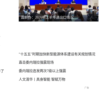
国新办：2026年上半年进出口情况
南宁市
）
？
体崩塌新闻发布
“十五五”时期加快新型能源体系建设有关规划情况
直击委内瑞拉强震现场
委内瑞拉连发两次7级以上强震
惨了
人文清华丨具身智能 智赋万物