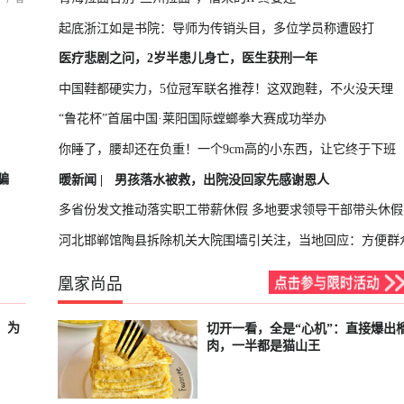
起底浙江如是书院：导师为传销头目，多位学员称遭殴打
医疗悲剧之问，2岁半患儿身亡，医生获刑一年
中国鞋都硬实力，5位冠军联名推荐！这双跑鞋，不火没天理
“鲁花杯”首届中国·莱阳国际螳螂拳大赛成功举办
你睡了，腰却还在负重！一个9cm高的小东西，让它终于下班
骗
暖新闻 |
男孩落水被救，出院没回家先感谢恩人
多省份发文推动落实职工带薪休假 多地要求领导干部带头休假
河北邯郸馆陶县拆除机关大院围墙引关注，当地回应：方便群
凰家尚品
，为
切开一看，全是“心机”：直接爆出
已结束
肉，一半都是猫山王