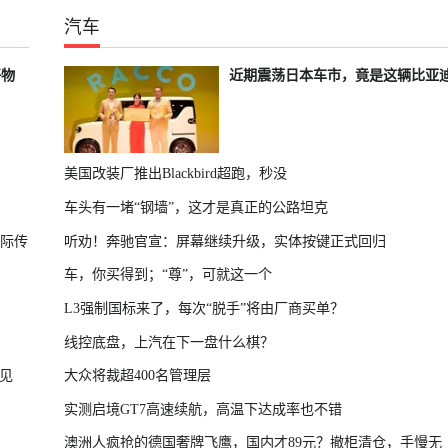
汽车
好物
近期震荡日本车市，竟是这辆比亚
美国改装厂推出Blackbird超跑，秒没
车头有一堵“钢墙”，这才是真正的公路坦克
国际传
听劝！奔驰官宣：屏幕继续升级，实体按键正式回归
车，你买得到；“尊”，可就这一个
L3强制国标来了，每次“脱手”将由厂商买单？
线控底盘，上汽在下一盘什么棋？
见
大众将裁超400名管理层
实测启境GT7高速续航，高温下达成率也不错
澳洲人疯抢的德国奢牌飞鹰，国内才89元？撤柜清仓，手慢无