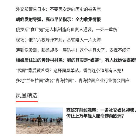
外交部警告日本：不要再次走向历史的被告席
朝鲜发射导弹，高市早苗指示：全力收集情报
俄罗斯“食尸鬼”无人机制造商负责人遇袭，一死一重伤
现场：俄军六枚导弹齐射，基辅陷入一片火海
薄到像没戴，膝盖却多一层防护！这个护具火了，支撑不闷汗
梅姨居住过的黄砂村村民：喊的其实是“媒姨”，有人找她做媒被
“鸭屎”背后藏着香？这杯凤凰单丛，香到连茶渣都有人抢！
多地“兰州拉面”改名“青海拉面”，青海拉面产业行业协会回应
凤凰精选
西班牙前线观察：一条社交媒体视频
已结束
轮播中
何让上万年轻人赌命游向欧洲？