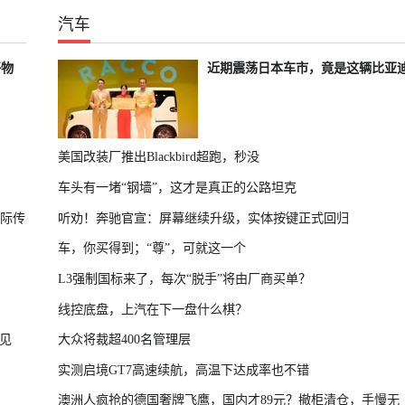
汽车
好物
近期震荡日本车市，竟是这辆比亚
美国改装厂推出Blackbird超跑，秒没
车头有一堵“钢墙”，这才是真正的公路坦克
国际传
听劝！奔驰官宣：屏幕继续升级，实体按键正式回归
车，你买得到；“尊”，可就这一个
L3强制国标来了，每次“脱手”将由厂商买单？
线控底盘，上汽在下一盘什么棋？
见
大众将裁超400名管理层
实测启境GT7高速续航，高温下达成率也不错
澳洲人疯抢的德国奢牌飞鹰，国内才89元？撤柜清仓，手慢无