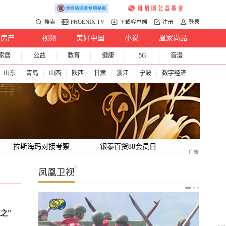
搜索
PHOENIX TV
下载客户端
注册
登录
房产
视频
美好中国
小说
凰家尚品
家居
公益
教育
健康
5G
音漫
山东
青岛
山西
陕西
甘肃
浙江
宁波
数字经济
拉斯海玛对接考察
银泰百货88会员日
凤凰卫视
之”