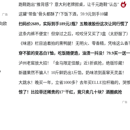
跑鞋跑出“推背感”？意大利老牌掀桌，让千元跑鞋“认怂”
这罐“带鱼”骨头都酥了!下饭下酒，59.9元到手10罐
新品发布会
国新办：2026年上半年进出口情况
向欧
扫码价2689，实际到手189元2瓶？五粮液股份这次让同行慌了
这条内裤不便宜！但穿过之后，咬咬牙又买了3盒（太舒服了
《味道》栏目追着拍的熏鸭腿！无明火、零香精，凭啥这么香
救援现场
重庆彭水山体崩塌新闻发布
穿不脏的变态白T恤，吃饭随便造，油渍一抖没！79.9买一送一
会
泸州老窖放大招！「金马限定佳酿」近1折疯抢，绝版珍藏！
？
新疆果然不骗人！10斤鲜奶出1斤馅，奶味浓到直窜天灵盖！
大跳水！晚买一年，立省1000多？去年买ELLE拉杆箱的，哭
惊了！比拉菲还稀贵的17°干红，竟只卖几十块？酒圈疯抢