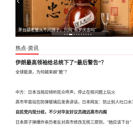
日本民众游行，
茅台镇老饕从不问牌子，只问“有罗庆忠吗”
热点
·
资讯
伊朗最高领袖给总统下了“最后警告”？
全球能源，为何越来越“脆”？
中方：日本当局应倾听民众呼声，停止在核问题上玩火
高市早苗站在防弹玻璃后发表讲话，日本网友：防止别人吐口水
自民党内现分歧，不少对华友好议员疏远高市内阁
日本原子弹爆炸亲历者反对高市修改无核三原则，“她应该下台”