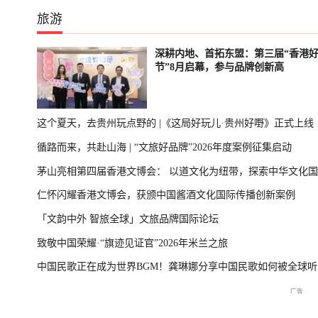
旅游
深耕内地、首拓东盟：第三届“香港
节”8月启幕，参与品牌创新高
这个夏天，去贵州玩点野的 |《这局好玩儿·贵州好嘢》正式上线
循路而来，共赴山海 | “文旅好品牌”2026年度案例征集启动
茅山亮相第四届香港文博会： 以道文化为纽带，探索中华文化
仁怀闪耀香港文博会，获颁中国酱酒文化国际传播创新案例
播新表达
「文韵中外 智旅全球」文旅品牌国际论坛
致敬中国荣耀·“旗迹见证官”2026年米兰之旅
中国民歌正在成为世界BGM！龚琳娜分享中国民歌如何被全球听