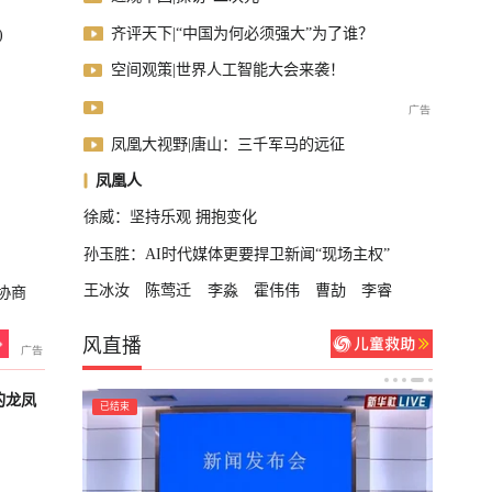
齐评天下|“中国为何必须强大”为了谁？
)
空间观策|世界人工智能大会来袭！
凤凰大视野|唐山：三千军马的远征
凤凰人
徐威：坚持乐观 拥抱变化
孙玉胜：AI时代媒体更要捍卫新闻“现场主权”
王冰汝
陈莺迁
李淼
霍伟伟
曹劼
李睿
协商
风直播
的龙凤
已结束
已结束