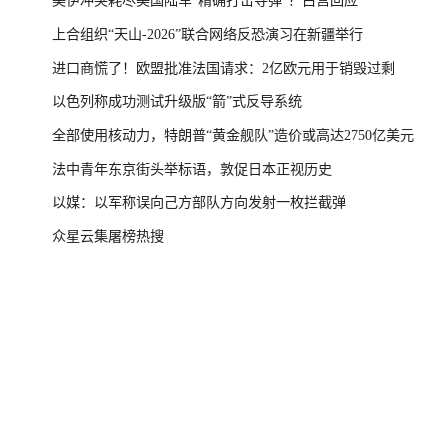
美伊冲突耗尽美国陆军“精确打击导弹”？白宫回应
上合组织“天山-2026”联合网络反恐演习在新疆举行
进口商慌了！欧盟批准法国请求：2亿欧元用于销毁过剩
以色列称成功测试升级版“箭”式反导系统
全部使用核动力，特朗普“黄金舰队”造价或高达2750亿美元
法中青年东京街头举标语，敦促日本正视历史
以媒：以军称误向己方部队方向发射一枚拦截弹
众星云集屠榜热搜