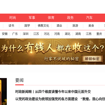
时尚
军事
体育
政务
汽车
读书
国学
佛教文化
酒业
旅游
美食
安徽
广东
深圳
江苏
河北
河南
湖北
湖南
江西
重庆
要闻
时政新闻眼丨从四个维度读懂今年以来中国元首外交
以党的政治建设为统领加强党的各方面建设
“敦煌，我心向往