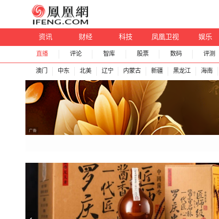
资讯
财经
科技
凤凰卫视
娱乐
直播
评论
智库
股票
数码
评测
澳门
中东
北美
辽宁
内蒙古
新疆
黑龙江
海南