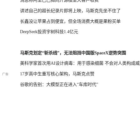
消息称阿里巴巴拟向开源模型大客户收费
讲述自己的超长纪录片即将上映，马斯克先坐不住了
长鑫没让苹果占到便宜，但全场消费大概是果粉买单
DeepSeek投资宇树科技1.4亿元
马斯克划定“斩杀线”，无法阻挡中国版SpaceX逆势突围
美科学家首次用AI设计病毒：用于感染细菌 不会对人类构成威
17岁高中生重写核心架构，马斯克点赞
谷歌的告别：大模型正在进入“车库时代”