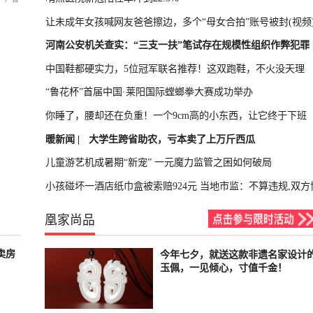
让未成年女孩喊网友爸爸擦边，多个“母女合拍”账号被封(视频
河南公安机关查实：“三支一扶”笔试存在规模性组织作弊犯罪
中国鞋都硬实力，5位冠军联名推荐！这双跑鞋，不火没天理
“鲁花杯”首届中国·莱阳国际螳螂拳大赛成功举办
你睡了，腰却还在负重！一个9cm高的小东西，让它终于下班
暖新闻 |
大学生跨省助农，亏本卖了上万斤西瓜
儿童游艺机成暑期“新宠” 一元魔力监管之困如何破局
小孩碰坏一酒店纸巾盒被索赔924元 当地市监：不算违规,双方
凰家尚品
卖房
今年七夕，就送这款非遗名家设计
已结束
玉佩，一见倾心，寸值千金！