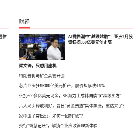
财经
通信
AI抛售潮中“越跌越融”：亚洲7月
资狂揽830亿美元创史高
梁文锋，只想用座机
特朗普将与矿企高管开会
芯片巨头狂砸380亿美元扩产，股价却暴跌4.9%
坐拥600多亿美元现金，SK海力士成韩国债市“超级买方”
六大龙头释放利好，昔日“黄金赛道”集体飙涨，重估来了？
家中虫子常出没，如何一招制“敌”？
交行“智慧记账”，解锁企业应收管理新体验