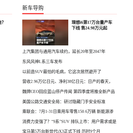
新车导购
迪？
理想i6第17万台量产车
下线 售24.98万元起
上汽集团与通用汽车续约，延长20年至2047年
东风风神L系三车发布
以前造SUV最怕的毛病，它这次居然避开了
营收2.96万亿日元、净利38亿日元：日产的春天，
魏牌CEO回应蓝山停产传闻 第四季度将推全新产品
回来了
美国公路交通安全局：研讨隐藏门手安全标准
乘联会：7月1-31日乘用车零售150.6万辆 新能源渗
消费力变强了？“9系”SUV 排队上市：用户需求或是
透率64.4%
宝马第5万台新世代iX3正式下线 历时9个月
主因