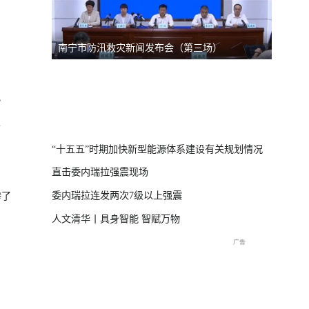
南宁市防汛救灾新闻发布会（第三场）
台风“
线
）
？
直击海
交流现
“十五五”时期加快新型能源体系建设有关规划情况
直击委内瑞拉强震现场
委内瑞拉连发两次7级以上强震
惨了
人文清华丨具身智能 智赋万物