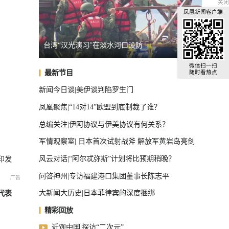
关闭
凤凰新闻客户端
乌克兰谈判代表转任情报头子，背后有何考量？
日本民
全球汽车前十，中国占了三把椅子
微信扫一扫
最新节目
随时看热点
新闻今日谈|美伊谈判陷罗生门
凤凰聚焦|“14对14”欧盟到底制裁了谁？
总编关注|伊阿协议与伊美协议有何关系？
军情观察室| 日本首次试射战斧 解放军黄岩岛亮剑
风云对话|“阿尔忒弥斯”计划将比预期稍晚？
印发
问答神州|专访福建港口集团董事长陈志平
大新闻大历史|日本菲律宾的深度捆绑
代表
精彩回放
近观中国|探访“二次元”