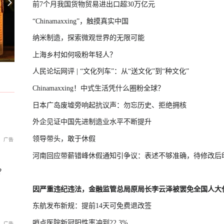
前7个月我国货物贸易进出口超30万亿元
“Chinamaxxing”，触摸真实中国
纳米制造，探索微观世界的无限可能
抗议政府修改“无核三原则”
台湾“汉光演习”在淡水河口设防
U17国足三连胜晋级半决赛
上海乡村如何吸粉年轻人？
人民论坛网评 | “文化列车”：从“送文化”到“种文化”
Chinamaxxing！中式生活凭什么圈粉全球？
日本广岛废墟旁响起抗议声：勿忘历史、拒绝拥核
外企见证中国先进制造业水平不断提升
领导带头，敢于休假
河南回应带薪错峰休假通知引争议：表述不够准确，待修改后
？
因严重违纪违法，金融监管总局原局长李云泽被罢免全国人大
东航发布新规：提前14天可免费退改签
哨点医院新冠阳性率冲到22.3%