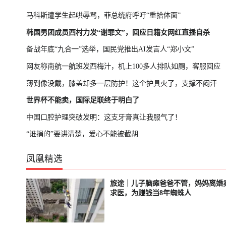
马科斯遭学生起哄辱骂，菲总统府呼吁“重拾体面”
韩国男团成员西村力发“谢罪文”，回应日籍女网红直播自杀
备战年底“九合一”选举，国民党推出AI发言人“郑小文”
网友称南航一航班发西梅汁，机上100多人排队如厕，客服回应
薄到像没戴，膝盖却多一层防护！这个护具火了，支撑不闷汗
世界杯不能卖，国际足联终于明白了
中国口腔护理突破发明：这支牙膏真让我服气了！
“谁捐的”要讲清楚，爱心不能被截胡
凤凰精选
旅途｜儿子脑瘫爸爸不管，妈妈离婚
轮播中
已结束
求医，为赚钱当8年蜘蛛人