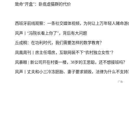
致命“开盒”：卧底虐猫群的代价
一
美伊局势僵持 凤凰最新报道
尊界MPV及华为
西班牙前线观察：一条社交媒体视频，为何让上万年轻人赌命游
风声丨“冯院长看上你了”，背后有大问题
洲？
丘成桐：在功利时代，我们需要怎样的数学教育？
周
2026年菲尔兹奖揭晓特别直
国新办：2026年上半年国民
重庆彭水山体崩塌
凤凰周刊丨房主任塌房，互联网装不下“农村独立女性”？
播
经济运行情况
最新进展
风暴眼 | 新公司开在村委一楼，38岁的王思聪，还不想接班吗？
风声丨丈夫和小三冷冻胚胎、妻子要求销毁，法律为什么不支持