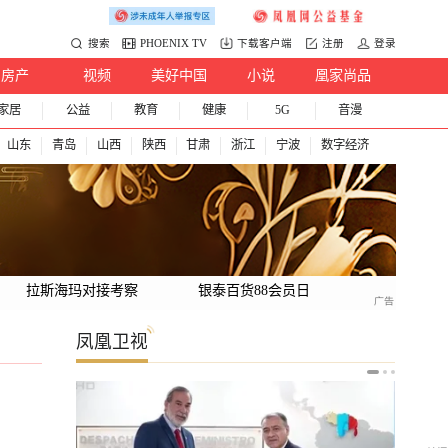
搜索
PHOENIX TV
下载客户端
注册
登录
房产
视频
美好中国
小说
凰家尚品
家居
公益
教育
健康
5G
音漫
山东
青岛
山西
陕西
甘肃
浙江
宁波
数字经济
拉斯海玛对接考察
银泰百货88会员日
凤凰卫视