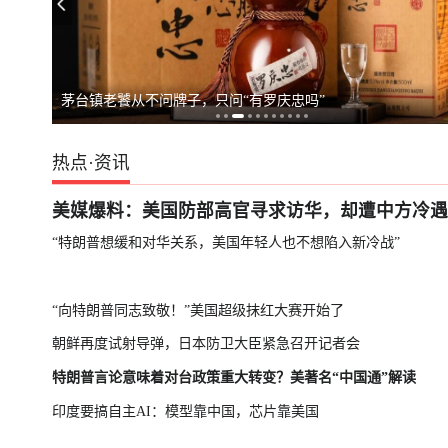
茅台镇老饕从不问牌子，只问“有罗庆忠吗”
热点
·
资讯
美媒爆料：美国防部高官寻求访华，却遭中方冷遇
“特朗普想缓和对华关系，美国年轻人也不想陷入新冷战”
“向特朗普同志致敬！”美国超级抹红大赛开始了
朝鲜再度试射导弹，日本防卫大臣紧急召开记者会
特朗普言论意味着对台政策重大转变？美著名“中国通”解读
印度要搞自主AI：模型靠中国，芯片靠美国