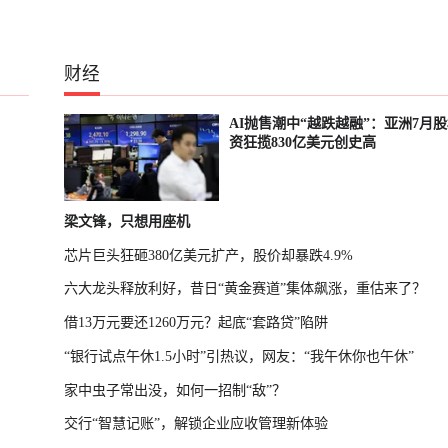
财经
、
AI抛售潮中“越跌越融”：亚洲7月
资狂揽830亿美元创史高
梁文锋，只想用座机
芯片巨头狂砸380亿美元扩产，股价却暴跌4.9%
六大龙头释放利好，昔日“黄金赛道”集体飙涨，重估来了？
借13万元要还1260万元？起底“套路贷”陷阱
“银行试点午休1.5小时”引热议，网友：“我午休你也午休”
家中虫子常出没，如何一招制“敌”？
交行“智慧记账”，解锁企业应收管理新体验