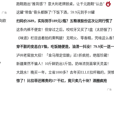
跑鞋跑出“推背感”？意大利老牌掀桌，让千元跑鞋“认怂”
这罐“带鱼”骨头都酥了!下饭下酒，59.9元到手10罐
新品发布会
国新办：2026年上半年进出口情况
向欧
扫码价2689，实际到手189元2瓶？五粮液股份这次让同行慌了
这条内裤不便宜！但穿过之后，咬咬牙又买了3盒（太舒服了
《味道》栏目追着拍的熏鸭腿！无明火、零香精，凭啥这么香
救援现场
重庆彭水山体崩塌新闻发布
穿不脏的变态白T恤，吃饭随便造，油渍一抖没！79.9买一送一
会
泸州老窖放大招！「金马限定佳酿」近1折疯抢，绝版珍藏！
？
新疆果然不骗人！10斤鲜奶出1斤馅，奶味浓到直窜天灵盖！
大跳水！晚买一年，立省1000多？去年买ELLE拉杆箱的，哭
惊了！比拉菲还稀贵的17°干红，竟只卖几十块？酒圈疯抢