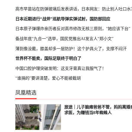
高市早苗站在防弹玻璃后发表讲话，日本网友：防止别人吐口水
日本近期进行“战斧”巡航导弹实弹试射，国防部回应
日本原子弹爆炸亲历者反对高市修改无核三原则，“她应该下台”
备战年底“九合一”选举，国民党推出AI发言人“郑小文”
薄到像没戴，膝盖却多一层防护！这个护具火了，支撑不闷汗
世界杯不能卖，国际足联终于明白了
中国口腔护理突破发明：这支牙膏真让我服气了！
“谁捐的”要讲清楚，爱心不能被截胡
凤凰精选
旅途｜儿子脑瘫爸爸不管，妈妈离婚
轮播中
已结束
求医，为赚钱当8年蜘蛛人