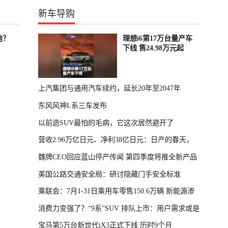
新车导购
迪？
理想i6第17万台量产车
下线 售24.98万元起
上汽集团与通用汽车续约，延长20年至2047年
东风风神L系三车发布
以前造SUV最怕的毛病，它这次居然避开了
营收2.96万亿日元、净利38亿日元：日产的春天，
魏牌CEO回应蓝山停产传闻 第四季度将推全新产品
回来了
美国公路交通安全局：研讨隐藏门手安全标准
乘联会：7月1-31日乘用车零售150.6万辆 新能源渗
消费力变强了？“9系”SUV 排队上市：用户需求或是
透率64.4%
宝马第5万台新世代iX3正式下线 历时9个月
主因