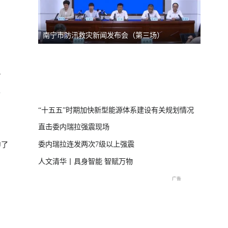
南宁市防汛救灾新闻发布会（第三场）
台风“
线
）
？
直击海
交流现
“十五五”时期加快新型能源体系建设有关规划情况
直击委内瑞拉强震现场
委内瑞拉连发两次7级以上强震
惨了
人文清华丨具身智能 智赋万物