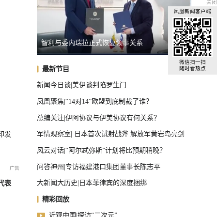
关闭
凤凰新闻客户端
智利与委内瑞拉正式恢复领事关系
英国宣
全球汽车前十，中国占了三把椅子
微信扫一扫
最新节目
随时看热点
新闻今日谈|美伊谈判陷罗生门
凤凰聚焦|“14对14”欧盟到底制裁了谁？
总编关注|伊阿协议与伊美协议有何关系？
军情观察室| 日本首次试射战斧 解放军黄岩岛亮剑
印发
风云对话|“阿尔忒弥斯”计划将比预期稍晚？
问答神州|专访福建港口集团董事长陈志平
大新闻大历史|日本菲律宾的深度捆绑
代表
精彩回放
近观中国|探访“二次元”