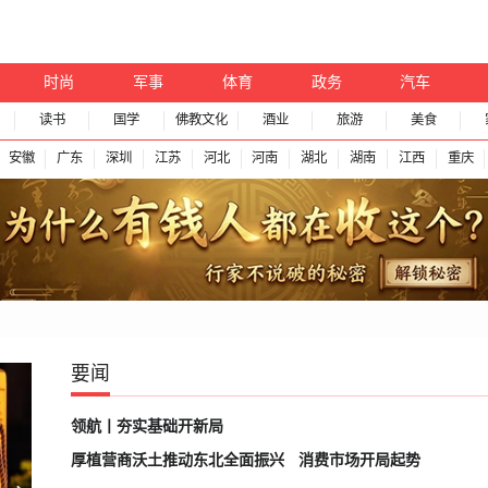
时尚
军事
体育
政务
汽车
读书
国学
佛教文化
酒业
旅游
美食
安徽
广东
深圳
江苏
河北
河南
湖北
湖南
江西
重庆
要闻
领航丨夯实基础开新局
厚植营商沃土推动东北全面振兴
消费市场开局起势