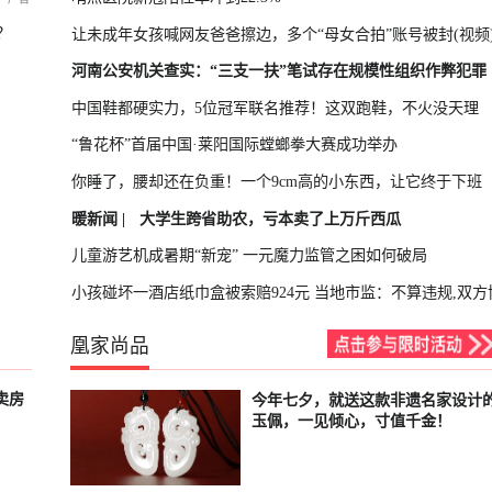
？
让未成年女孩喊网友爸爸擦边，多个“母女合拍”账号被封(视频
河南公安机关查实：“三支一扶”笔试存在规模性组织作弊犯罪
中国鞋都硬实力，5位冠军联名推荐！这双跑鞋，不火没天理
“鲁花杯”首届中国·莱阳国际螳螂拳大赛成功举办
你睡了，腰却还在负重！一个9cm高的小东西，让它终于下班
暖新闻 |
大学生跨省助农，亏本卖了上万斤西瓜
儿童游艺机成暑期“新宠” 一元魔力监管之困如何破局
小孩碰坏一酒店纸巾盒被索赔924元 当地市监：不算违规,双方
凰家尚品
卖房
今年七夕，就送这款非遗名家设计
已结束
玉佩，一见倾心，寸值千金！