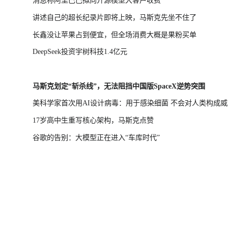
消息称阿里巴巴拟向开源模型大客户收费
讲述自己的超长纪录片即将上映，马斯克先坐不住了
长鑫没让苹果占到便宜，但全场消费大概是果粉买单
DeepSeek投资宇树科技1.4亿元
马斯克划定“斩杀线”，无法阻挡中国版SpaceX逆势突围
美科学家首次用AI设计病毒：用于感染细菌 不会对人类构成威
17岁高中生重写核心架构，马斯克点赞
谷歌的告别：大模型正在进入“车库时代”