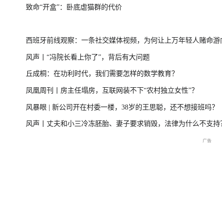
致命“开盒”：卧底虐猫群的代价
一
美伊局势僵持 凤凰最新报道
尊界MPV及华为
西班牙前线观察：一条社交媒体视频，为何让上万年轻人赌命游
风声丨“冯院长看上你了”，背后有大问题
洲？
丘成桐：在功利时代，我们需要怎样的数学教育？
周
2026年菲尔兹奖揭晓特别直
国新办：2026年上半年国民
重庆彭水山体崩塌
凤凰周刊丨房主任塌房，互联网装不下“农村独立女性”？
播
经济运行情况
最新进展
风暴眼 | 新公司开在村委一楼，38岁的王思聪，还不想接班吗？
风声丨丈夫和小三冷冻胚胎、妻子要求销毁，法律为什么不支持