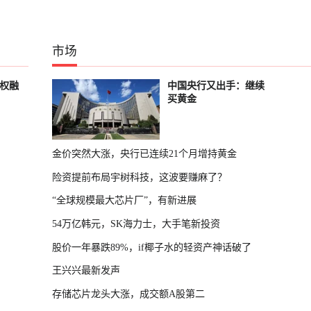
市场
股权融
中国央行又出手：继续
买黄金
金价突然大涨，央行已连续21个月增持黄金
险资提前布局宇树科技，这波要赚麻了？
“全球规模最大芯片厂”，有新进展
54万亿韩元，SK海力士，大手笔新投资
股价一年暴跌89%，if椰子水的轻资产神话破了
王兴兴最新发声
存储芯片龙头大涨，成交额A股第二