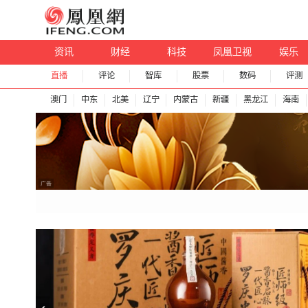
资讯
财经
科技
凤凰卫视
娱乐
直播
评论
智库
股票
数码
评测
澳门
中东
北美
辽宁
内蒙古
新疆
黑龙江
海南