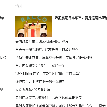
汽车
好物
近期震荡日本车市，竟是这辆比亚
美国改装厂推出Blackbird超跑，秒没
车头有一堵“钢墙”，这才是真正的公路坦克
国际传
听劝！奔驰官宣：屏幕继续升级，实体按键正式回归
车，你买得到；“尊”，可就这一个
L3强制国标来了，每次“脱手”将由厂商买单？
线控底盘，上汽在下一盘什么棋？
见
大众将裁超400名管理层
实测启境GT7高速续航，高温下达成率也不错
澳洲人疯抢的德国奢牌飞鹰，国内才89元？撤柜清仓，手慢无