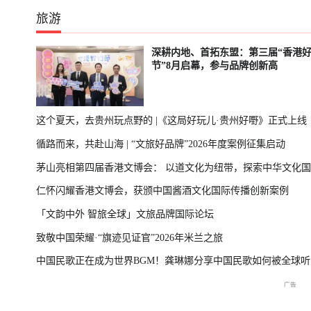
旅游
深耕内地、首拓东盟：第三届“香港
节”8月启幕，参与品牌创新高
这个夏天，去贵州玩点野的 |《这局好玩儿·贵州好嘢》正式上线
循路而来，共赴山海 | “文旅好品牌”2026年度案例征集启动
茅山亮相第四届香港文博会： 以道文化为纽带，探索中华文化
仁怀闪耀香港文博会，获颁中国酱酒文化国际传播创新案例
播新表达
「文韵中外 智旅全球」文旅品牌国际论坛
致敬中国荣耀·“旗迹见证官”2026年米兰之旅
中国民歌正在成为世界BGM！龚琳娜分享中国民歌如何被全球听