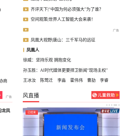
齐评天下|“中国为何必须强大”为了谁？
)
空间观策|世界人工智能大会来袭！
凤凰大视野|唐山：三千军马的远征
凤凰人
徐威：坚持乐观 拥抱变化
孙玉胜：AI时代媒体更要捍卫新闻“现场主权”
王冰汝
陈莺迁
李淼
霍伟伟
曹劼
李睿
协商
风直播
的龙凤
已结束
已结束