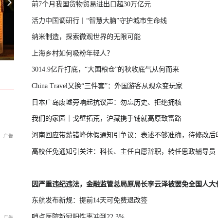
前7个月我国货物贸易进出口超30万亿元
活力中国调研行丨“智慧大脑”守护城市生命线
纳米制造，探索微观世界的无限可能
胡塞武装宣布加大针对沙特船只行动
U17国足三连胜晋级半决赛
上海乡村如何吸粉年轻人？
3014.9亿斤打底，“大国粮仓”的秋收底气从何而来
China Travel又换“三件套”：外国游客从观众变玩家
日本广岛废墟旁响起抗议声：勿忘历史、拒绝拥核
我们的家园｜戈壁拓荒，沪藏携手铺就高原致富路
河南回应带薪错峰休假通知引争议：表述不够准确，待修改后
高校任免通知引关注：科长、主任自愿辞职，转任思政辅导员
因严重违纪违法，金融监管总局原局长李云泽被罢免全国人大
东航发布新规：提前14天可免费退改签
哨点医院新冠阳性率冲到22.3%