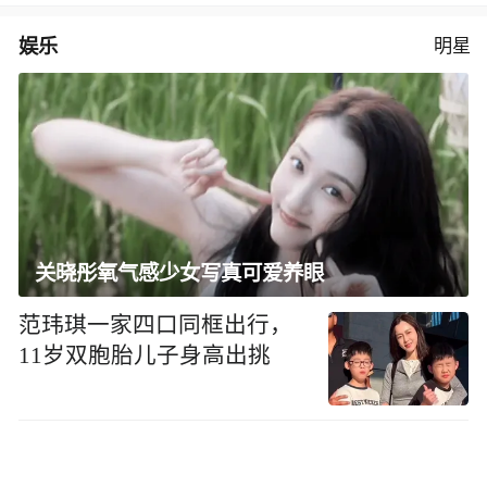
娱乐
明星
关晓彤氧气感少女写真可爱养眼
范玮琪一家四口同框出行，
11岁双胞胎儿子身高出挑