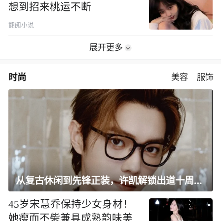
想到招来桃运不断
翻阅小说
展开更多
时尚
美容
服饰
从复古休闲到先锋正装，许凯解锁出道十周年大片
45岁宋慧乔保持少女身材！
她瘦而不柴兼具成熟韵味美