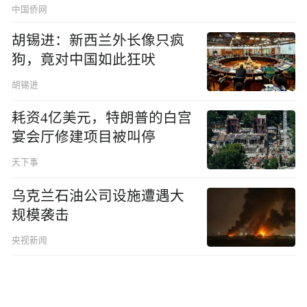
中国侨网
胡锡进：新西兰外长像只疯
狗，竟对中国如此狂吠
胡锡进
耗资4亿美元，特朗普的白宫
宴会厅修建项目被叫停
天下事
乌克兰石油公司设施遭遇大
规模袭击
央视新闻