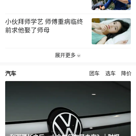
小伙拜师学艺 师傅重病临终
前求他娶了师母
展开更多
汽车
团车
选车
降价