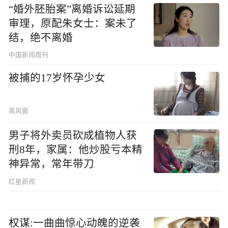
“婚外胚胎案”离婚诉讼延期
审理，原配朱女士：案未了
结，绝不离婚
中国新闻周刊
被捕的17岁怀孕少女
南风窗
男子将外卖员砍成植物人获
刑8年，家属：他炒股亏本精
神异常，常年带刀
红星新闻
权谋:一曲曲惊心动魄的逆袭