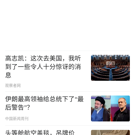
高志凯：这次去美国，我听
到了一些令人十分惊讶的消
息
观察者网
伊朗最高领袖给总统下了“最
后警告”？
中国新闻周刊
头等舱航空盖毯，吊牌价