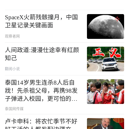
SpaceX火箭残骸撞月，中国
卫星记录关键画面
观察者网
人间政道:漫漫仕途幸有红颜
知己
翻阅小说
泰国14岁男生连杀8人后自
戕！先杀祖父母，再携98发
子弹进入校园，更可怕的细
节公布了
泰国网传媒
卢卡申科：将农忙季节不好