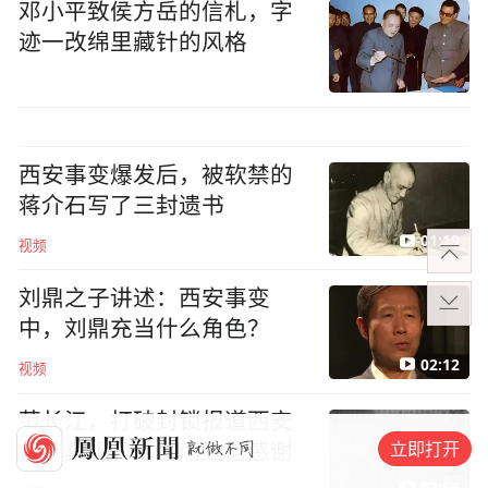
邓小平致侯方岳的信札，字
迹一改绵里藏针的风格
西安事变爆发后，被软禁的
蒋介石写了三封遗书
01:19
视频
刘鼎之子讲述：西安事变
中，刘鼎充当什么角色？
02:12
视频
范长江，打破封锁报道西安
立即打开
事变真相，毛主席致信感谢
03:56