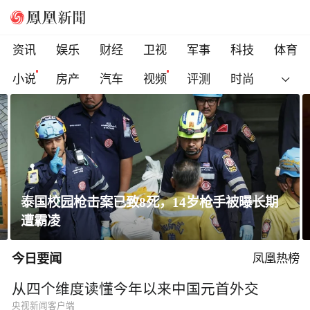
资讯
娱乐
财经
卫视
军事
科技
体育
小说
房产
汽车
视频
评测
时尚
泰国校园枪击案已致8死，14岁枪手被曝长期
遭霸凌
今日要闻
凤凰热榜
从四个维度读懂今年以来中国元首外交
央视新闻客户端