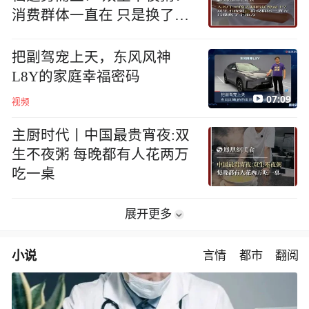
消费群体一直在 只是换了个
地方
把副驾宠上天，东风风神
L8Y的家庭幸福密码
07:09
视频
主厨时代丨中国最贵宵夜:双
生不夜粥 每晚都有人花两万
吃一桌
展开更多
小说
言情
都市
翻阅