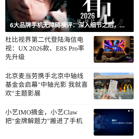
6大品牌手机无障碍横评：深入细节之后，似乎只有苹果能挺住？｜ 看见2026
杜比视界第二代登陆海信电
视：UX 2026款、E8S Pro率
先升级
北京麦当劳携手北京中轴线
基金会启幕"中轴光影 我就喜
欢"主题影展
小艺IMO摘金，小艺Claw
把"金牌解题力"搬进了手机