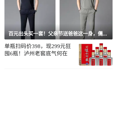
百元出头买一套！父亲节送爸爸这一身，儒雅有型还凉爽
单瓶扫码价398，现299元狂
囤6瓶！泸州老窖底气何在