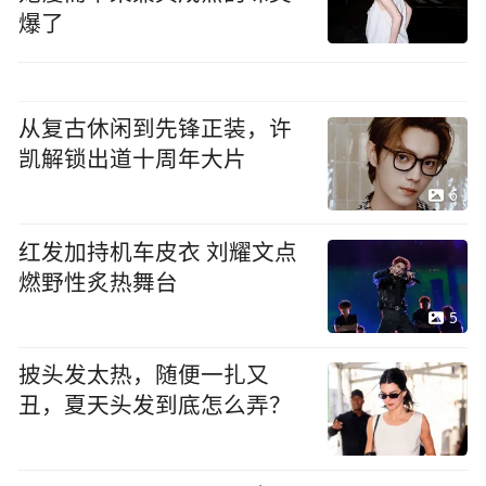
爆了
从复古休闲到先锋正装，许
凯解锁出道十周年大片
6
红发加持机车皮衣 刘耀文点
燃野性炙热舞台
5
披头发太热，随便一扎又
丑，夏天头发到底怎么弄？