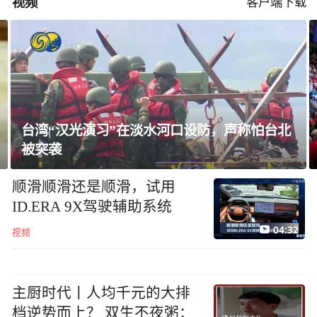
视频
客户端下载
台湾“汉光演习”在淡水河口设防，声称怕台北
被突袭
顺滑顺滑还是顺滑，试用
ID.ERA 9X驾驶辅助系统
04:32
视频
主厨时代丨人均千元的大排
档逆势而上？ 双生不夜粥：