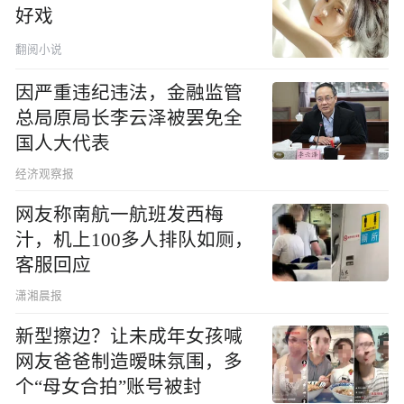
好戏
翻阅小说
因严重违纪违法，金融监管
总局原局长李云泽被罢免全
国人大代表
经济观察报
网友称南航一航班发西梅
汁，机上100多人排队如厕，
客服回应
潇湘晨报
新型擦边？让未成年女孩喊
网友爸爸制造暧昧氛围，多
个“母女合拍”账号被封