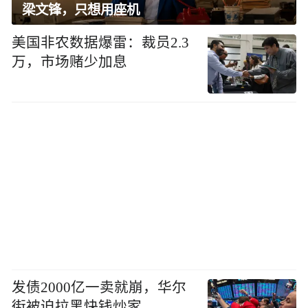
梁文锋，只想用座机
美国非农数据爆雷：裁员2.3
万，市场赌少加息
发债2000亿一卖就崩，华尔
街被迫拉黑快钱炒家