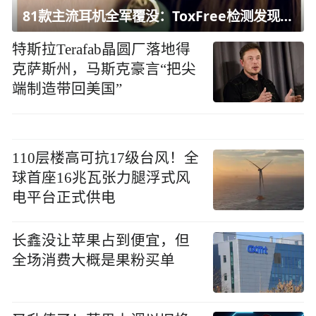
81款主流耳机全军覆没：ToxFree检测发现均含对人体有害化学物质
特斯拉Terafab晶圆厂落地得
克萨斯州，马斯克豪言“把尖
端制造带回美国”
110层楼高可抗17级台风！全
球首座16兆瓦张力腿浮式风
电平台正式供电
长鑫没让苹果占到便宜，但
全场消费大概是果粉买单