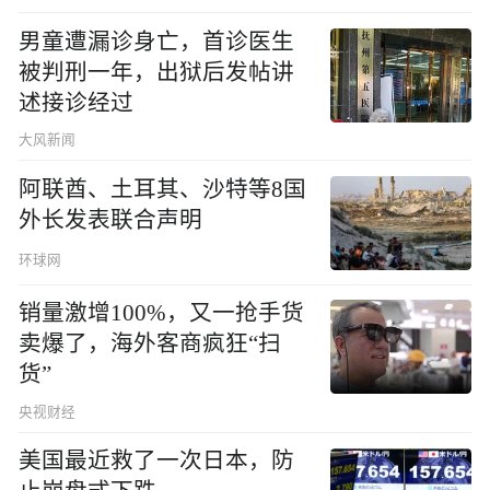
男童遭漏诊身亡，首诊医生
被判刑一年，出狱后发帖讲
述接诊经过
大风新闻
阿联酋、土耳其、沙特等8国
外长发表联合声明
环球网
销量激增100%，又一抢手货
卖爆了，海外客商疯狂“扫
货”
央视财经
美国最近救了一次日本，防