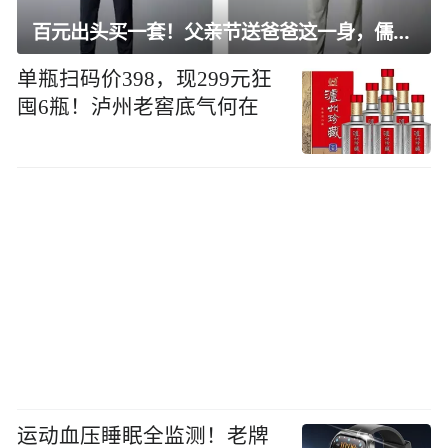
百元出头买一套！父亲节送爸爸这一身，儒雅有型还凉爽
单瓶扫码价398，现299元狂
囤6瓶！泸州老窖底气何在
运动血压睡眠全监测！老牌