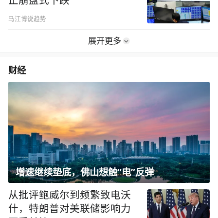
止崩盘式下跌
马江博说趋势
展开更多
财经
增速继续垫底，佛山想触“电”反弹
从批评鲍威尔到频繁致电沃
什，特朗普对美联储影响力