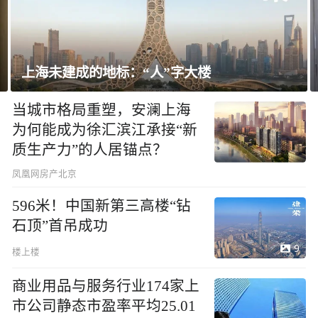
飘窗竟然能变身全屋C位 都后悔没早知道！
当城市格局重塑，安澜上海
为何能成为徐汇滨江承接“新
质生产力”的人居锚点？
凤凰网房产北京
596米！中国新第三高楼“钻
石顶”首吊成功
9
楼上楼
商业用品与服务行业174家上
市公司静态市盈率平均25.01