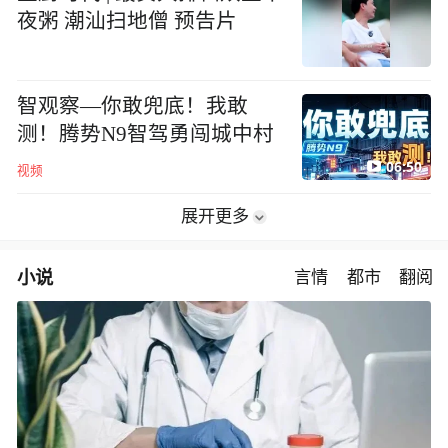
夜粥 潮汕扫地僧 预告片
智观察—你敢兜底！我敢
测！腾势N9智驾勇闯城中村
06:50
视频
展开更多
小说
言情
都市
翻阅