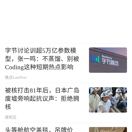
字节讨论训超5万亿参数模
型，张一鸣：不蒸馏、别被
Coding这种短期热点影响
晚点LatePost
被核打击81年后，日本广岛
废墟旁响起抗议声：拒绝拥
核
政知见
头等舱航空盖毯，吊牌价