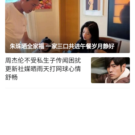
朱珠晒全家福 一家三口共进午餐岁月静好
周杰伦不受私生子传闻困扰
更新社媒晒雨天打网球心情
舒畅