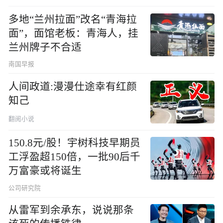
多地“兰州拉面”改名“青海拉
面”，面馆老板：青海人，挂
兰州牌子不合适
南国早报
人间政道:漫漫仕途幸有红颜
知己
翻阅小说
150.8元/股！宇树科技早期员
工浮盈超150倍，一批90后千
万富豪或将诞生
公司研究院
从雷军到余承东，说说那条