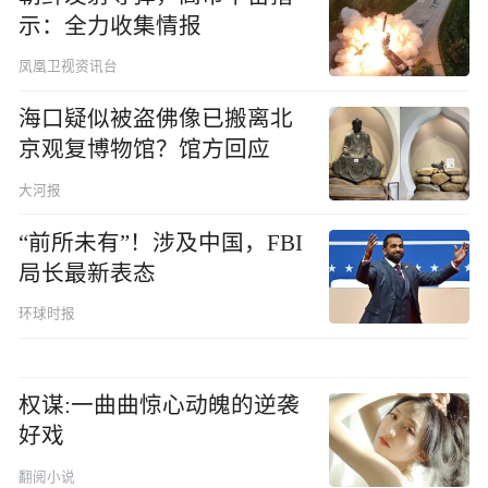
示：全力收集情报
凤凰卫视资讯台
海口疑似被盗佛像已搬离北
京观复博物馆？馆方回应
大河报
“前所未有”！涉及中国，FBI
局长最新表态
环球时报
权谋:一曲曲惊心动魄的逆袭
好戏
翻阅小说