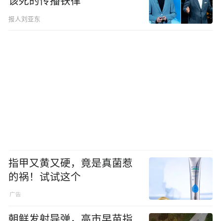
该死的传播铁律
报人刘亚东
指甲又黄又硬，竟是真菌惹
的祸！试试这个
朝鲜发射导弹，高市早苗指