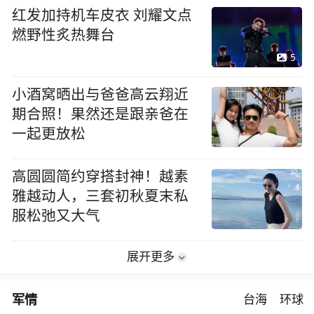
红发加持机车皮衣 刘耀文点
燃野性炙热舞台
5
小酒窝晒出与爸爸高云翔近
期合照！果然还是跟亲爸在
一起更放松
高圆圆简约穿搭封神！越素
雅越动人，三套初秋夏末私
服松弛又大气
展开更多
军情
台海
环球