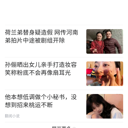
荷兰弟替身疑造假 网传河南
弟拍片中途被剧组开除
孙俪晒出女儿亲手打造妆容
笑称粉底不会再像扇耳光
他本想低调做个小秘书，没
想到招来桃运不断
翻阅小说