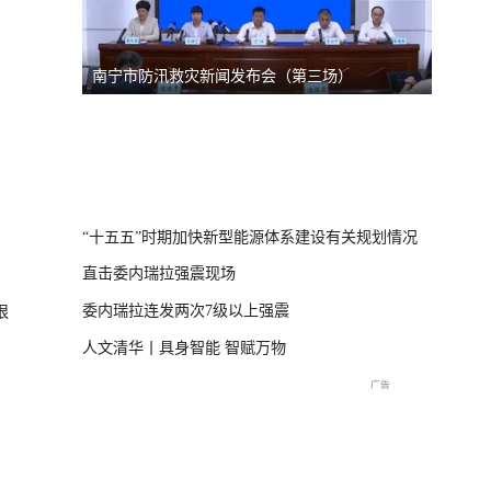
南宁市防汛救灾新闻发布会（第三场）
台风“
线
直击海
交流现
“十五五”时期加快新型能源体系建设有关规划情况
直击委内瑞拉强震现场
委内瑞拉连发两次7级以上强震
狠
人文清华丨具身智能 智赋万物