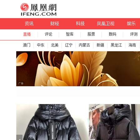
资讯
财经
科技
凤凰卫视
娱乐
直播
评论
智库
股票
数码
评测
澳门
中东
北美
辽宁
内蒙古
新疆
黑龙江
海南