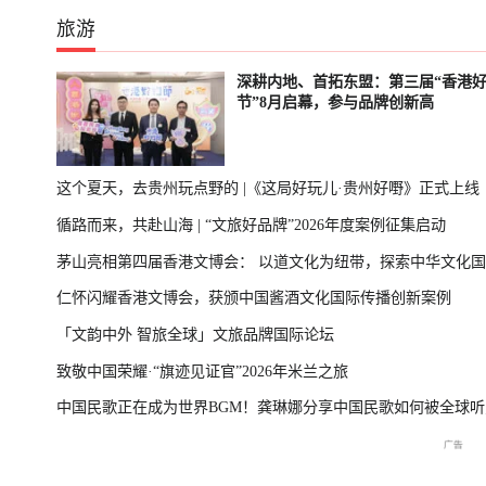
旅游
深耕内地、首拓东盟：第三届“香港
节”8月启幕，参与品牌创新高
这个夏天，去贵州玩点野的 |《这局好玩儿·贵州好嘢》正式上线
循路而来，共赴山海 | “文旅好品牌”2026年度案例征集启动
茅山亮相第四届香港文博会： 以道文化为纽带，探索中华文化
仁怀闪耀香港文博会，获颁中国酱酒文化国际传播创新案例
播新表达
「文韵中外 智旅全球」文旅品牌国际论坛
致敬中国荣耀·“旗迹见证官”2026年米兰之旅
中国民歌正在成为世界BGM！龚琳娜分享中国民歌如何被全球听