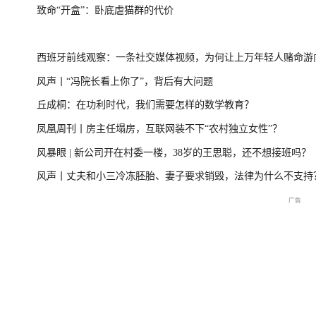
致命“开盒”：卧底虐猫群的代价
一
美伊局势僵持 凤凰最新报道
尊界MPV及华为
西班牙前线观察：一条社交媒体视频，为何让上万年轻人赌命游
风声丨“冯院长看上你了”，背后有大问题
洲？
丘成桐：在功利时代，我们需要怎样的数学教育？
周
2026年菲尔兹奖揭晓特别直
国新办：2026年上半年国民
重庆彭水山体崩塌
凤凰周刊丨房主任塌房，互联网装不下“农村独立女性”？
播
经济运行情况
最新进展
风暴眼 | 新公司开在村委一楼，38岁的王思聪，还不想接班吗？
风声丨丈夫和小三冷冻胚胎、妻子要求销毁，法律为什么不支持