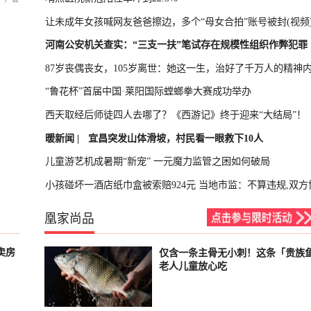
让未成年女孩喊网友爸爸擦边，多个“母女合拍”账号被封(视频
河南公安机关查实：“三支一扶”笔试存在规模性组织作弊犯罪
87岁丧偶丧女，105岁离世：她这一生，治好了千万人的精神
“鲁花杯”首届中国·莱阳国际螳螂拳大赛成功举办
西天取经后师徒四人去哪了？《西游记》终于迎来“大结局”！
暖新闻 |
宜昌突发山体滑坡，村民看一眼救下10人
儿童游艺机成暑期“新宠” 一元魔力监管之困如何破局
小孩碰坏一酒店纸巾盒被索赔924元 当地市监：不算违规,双方
凰家尚品
卖房
仅含一条主骨无小刺！这条「贵族
已结束
老人儿童放心吃