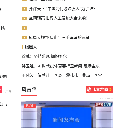
齐评天下|“中国为何必须强大”为了谁？
)
空间观策|世界人工智能大会来袭！
内耗
凤凰大视野|唐山：三千军马的远征
凤凰人
徐威：坚持乐观 拥抱变化
孙玉胜：AI时代媒体更要捍卫新闻“现场主权”
王冰汝
陈莺迁
李淼
霍伟伟
曹劼
李睿
协商
风直播
鱼」，
已结束
已结束