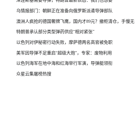
泽连斯基需要导弹，特朗普最新表态：我们也想要
乌情报部门：朝鲜正在准备向俄罗斯派遣导弹部队
澳洲人疯抢的德国奢牌飞鹰，国内才89元？撤柜清仓，手慢无
特朗普承认部分类型弹药供应“相对紧张”
以色列对伊秘密行动失败，摩萨德两名高官被免职
美军因导弹不足重启“超级大炮”，专家：废物利用
以色列海军在地中海和红海举行军演，导弹艇领衔
众星云集屠榜热搜