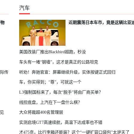
汽车
好物
近期震荡日本车市，竟是这辆比亚
美国改装厂推出Blackbird超跑，秒没
车头有一堵“钢墙”，这才是真正的公路坦克
国际传
听劝！奔驰官宣：屏幕继续升级，实体按键正式回归
车，你买得到；“尊”，可就这一个
L3强制国标来了，每次“脱手”将由厂商买单？
线控底盘，上汽在下一盘什么棋？
见
大众将裁超400名管理层
实测启境GT7高速续航，高温下达成率也不错
才475克，比行李箱还能装？这个“一键扩容口袋包”太逆天了