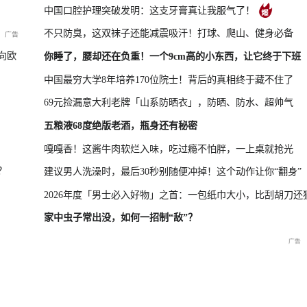
中国口腔护理突破发明：这支牙膏真让我服气了！
不只防臭，这双袜子还能减震吸汗！打球、爬山、健身必备
新品发布会
国新办：2026年上半年进出口情况
向欧
你睡了，腰却还在负重！一个9cm高的小东西，让它终于下班
中国最穷大学8年培养170位院士！背后的真相终于藏不住了
69元捡漏意大利老牌「山系防晒衣」，防晒、防水、超帅气
救援现场
重庆彭水山体崩塌新闻发布
五粮液68度绝版老酒，瓶身还有秘密
会
嘎嘎香！这酱牛肉软烂入味，吃过瘾不怕胖，一上桌就抢光
？
建议男人洗澡时，最后30秒别随便冲掉！这个动作让你“翻身”
2026年度「男士必入好物」之首：一包纸巾大小，比刮胡刀还
家中虫子常出没，如何一招制“敌”？