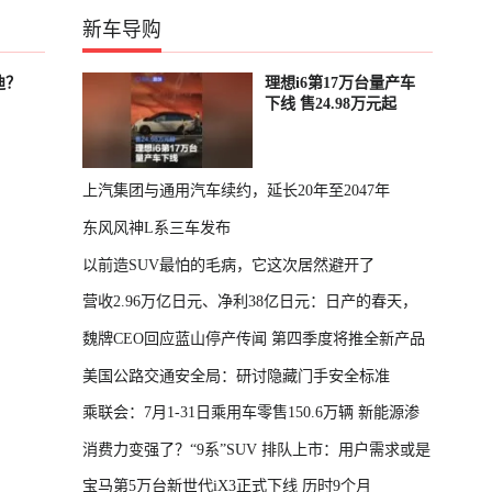
新车导购
迪？
理想i6第17万台量产车
下线 售24.98万元起
上汽集团与通用汽车续约，延长20年至2047年
东风风神L系三车发布
以前造SUV最怕的毛病，它这次居然避开了
营收2.96万亿日元、净利38亿日元：日产的春天，
魏牌CEO回应蓝山停产传闻 第四季度将推全新产品
回来了
美国公路交通安全局：研讨隐藏门手安全标准
乘联会：7月1-31日乘用车零售150.6万辆 新能源渗
消费力变强了？“9系”SUV 排队上市：用户需求或是
透率64.4%
宝马第5万台新世代iX3正式下线 历时9个月
主因