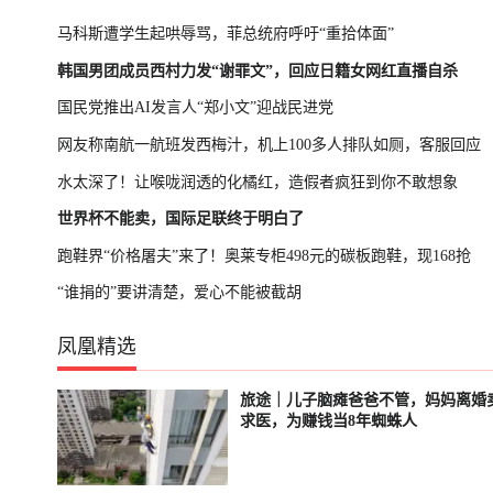
马科斯遭学生起哄辱骂，菲总统府呼吁“重拾体面”
韩国男团成员西村力发“谢罪文”，回应日籍女网红直播自杀
国民党推出AI发言人“郑小文”迎战民进党
网友称南航一航班发西梅汁，机上100多人排队如厕，客服回应
水太深了！让喉咙润透的化橘红，造假者疯狂到你不敢想象
世界杯不能卖，国际足联终于明白了
跑鞋界“价格屠夫”来了！奥莱专柜498元的碳板跑鞋，现168抢
“谁捐的”要讲清楚，爱心不能被截胡
凤凰精选
旅途｜儿子脑瘫爸爸不管，妈妈离婚
轮播中
已结束
求医，为赚钱当8年蜘蛛人