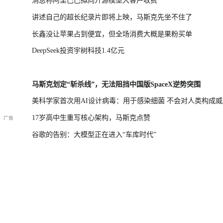
消息称阿里巴巴拟向开源模型大客户收费
讲述自己的超长纪录片即将上映，马斯克先坐不住了
长鑫没让苹果占到便宜，但全场消费大概是果粉买单
DeepSeek投资宇树科技1.4亿元
马斯克划定“斩杀线”，无法阻挡中国版SpaceX逆势突围
美科学家首次用AI设计病毒：用于感染细菌 不会对人类构成威
17岁高中生重写核心架构，马斯克点赞
谷歌的告别：大模型正在进入“车库时代”