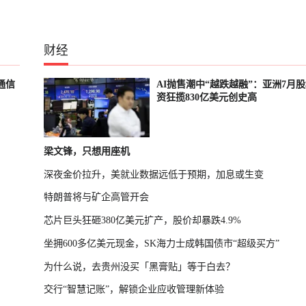
财经
通信
AI抛售潮中“越跌越融”：亚洲7月
资狂揽830亿美元创史高
梁文锋，只想用座机
深夜金价拉升，美就业数据远低于预期，加息或生变
特朗普将与矿企高管开会
芯片巨头狂砸380亿美元扩产，股价却暴跌4.9%
坐拥600多亿美元现金，SK海力士成韩国债市“超级买方”
为什么说，去贵州没买「黑膏贴」等于白去？
交行“智慧记账”，解锁企业应收管理新体验