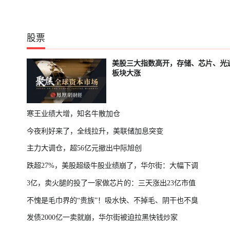
股票
美股三大指数高开，存储、芯片、光
板块大涨
寒王业绩大增，知名牛散加仓
今夜利好来了，全线拉升，美联储加息突变
主力大调仓，超56亿元撤出中际旭创
跌超27%，美股超级牛股业绩崩了，华尔街：大幅下调
3亿，卖火腿的投了一家做芯片的：三天涨出23亿市值
不愧是毛巾界的“贵族”！吸水快、不掉毛、阴干也不臭
发债2000亿一卖就崩，华尔街被迫拉黑快钱炒家