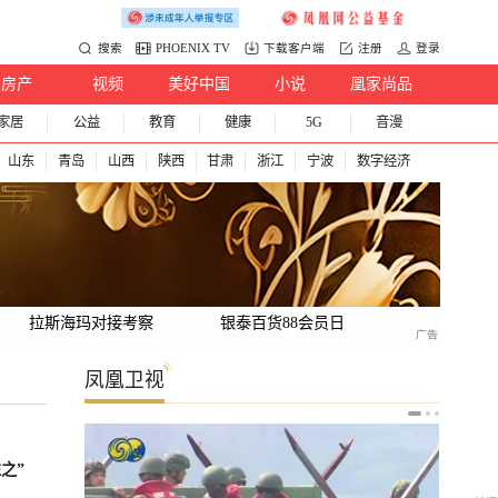
搜索
PHOENIX TV
下载客户端
注册
登录
房产
视频
美好中国
小说
凰家尚品
家居
公益
教育
健康
5G
音漫
山东
青岛
山西
陕西
甘肃
浙江
宁波
数字经济
拉斯海玛对接考察
银泰百货88会员日
凤凰卫视
之”