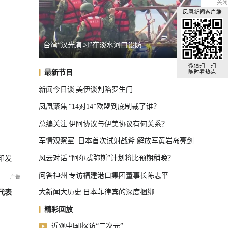
关闭
凤凰新闻客户端
原则”
台湾“汉光演习”在淡水河口设防
乌克兰
全球汽车前十，中国占了三把椅子
微信扫一扫
最新节目
随时看热点
新闻今日谈|美伊谈判陷罗生门
凤凰聚焦|“14对14”欧盟到底制裁了谁？
总编关注|伊阿协议与伊美协议有何关系？
军情观察室| 日本首次试射战斧 解放军黄岩岛亮剑
风云对话|“阿尔忒弥斯”计划将比预期稍晚？
印发
问答神州|专访福建港口集团董事长陈志平
大新闻大历史|日本菲律宾的深度捆绑
代表
精彩回放
近观中国|探访“二次元”