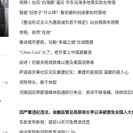
视频丨台风“白海豚”逼近 华东沿海多地落实防台举措
智能“好房子”什么样？看安徽科创成果如何落地
《整治形式主义为基层减负若干规定》出台两周年观察
日本民众游行，抗议政府修改“无核三
U17国足三连胜晋级半决赛
李杨，依然“在岗”
推进城市更新，勾勒“幸福之城”壮阔图景
“China Cool”火了，老外爱上中国避暑游
综述丨巨额关税退款难以惠及美国消费者
萨迦县宗果社区灾后重建纪实：重建的是家园 温暖的是人心
领导带头，敢于休假
河南回应带薪错峰休假通知引争议：表述不够准确，待修改后
？
因严重违纪违法，金融监管总局原局长李云泽被罢免全国人大
东航发布新规：提前14天可免费退改签
哨点医院新冠阳性率冲到22.3%