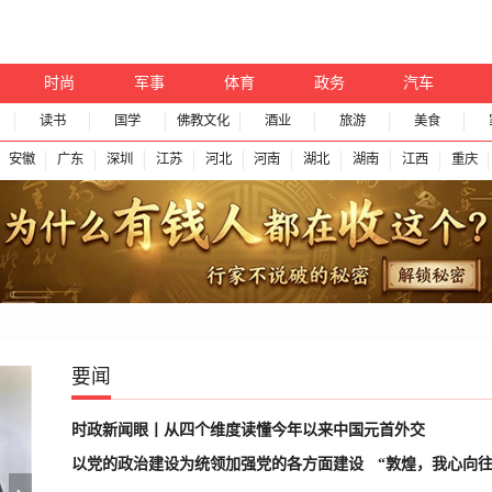
时尚
军事
体育
政务
汽车
读书
国学
佛教文化
酒业
旅游
美食
安徽
广东
深圳
江苏
河北
河南
湖北
湖南
江西
重庆
要闻
时政新闻眼丨从四个维度读懂今年以来中国元首外交
以党的政治建设为统领加强党的各方面建设
“敦煌，我心向往