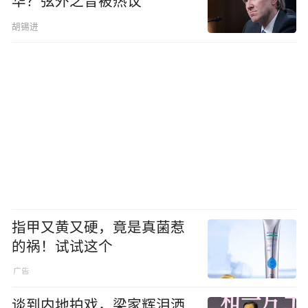
华？弦外之音被热议
胡锡进
指甲又黄又硬，竟是真菌惹
的祸！试试这个
谈到内地拍戏，梁家辉泪洒