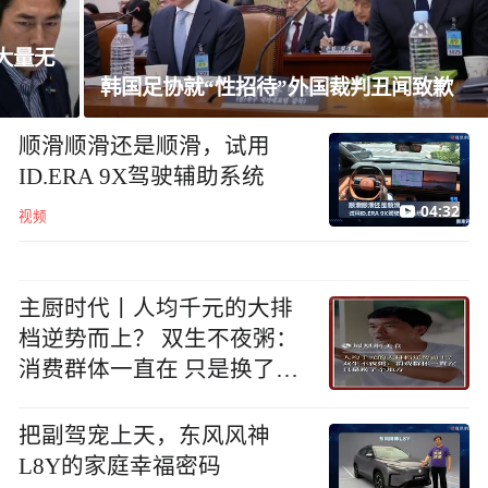
韩国足协就“性招待”外国裁判丑闻致歉
顺滑顺滑还是顺滑，试用
ID.ERA 9X驾驶辅助系统
04:32
视频
主厨时代丨人均千元的大排
档逆势而上？ 双生不夜粥：
消费群体一直在 只是换了个
地方
把副驾宠上天，东风风神
L8Y的家庭幸福密码