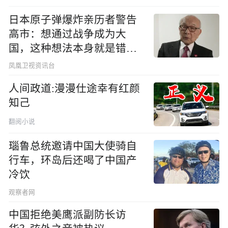
日本原子弹爆炸亲历者警告
高市：想通过战争成为大
国，这种想法本身就是错误
的
凤凰卫视资讯台
人间政道:漫漫仕途幸有红颜
知己
翻阅小说
瑙鲁总统邀请中国大使骑自
行车，环岛后还喝了中国产
冷饮
观察者网
中国拒绝美鹰派副防长访