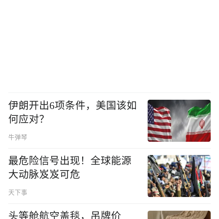
伊朗开出6项条件，美国该如
何应对？
牛弹琴
最危险信号出现！全球能源
大动脉岌岌可危
天下事
头等舱航空盖毯，吊牌价