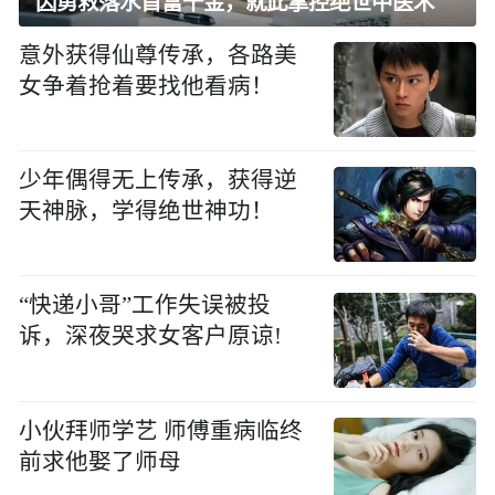
因勇救落水首富千金，就此掌控绝世中医术
意外获得仙尊传承，各路美
女争着抢着要找他看病！
少年偶得无上传承，获得逆
天神脉，学得绝世神功！
“快递小哥”工作失误被投
诉，深夜哭求女客户原谅!
小伙拜师学艺 师傅重病临终
前求他娶了师母