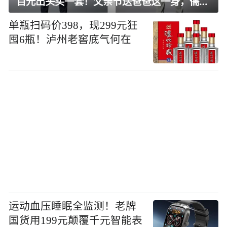
百元出头买一套！父亲节送爸爸这一身，儒雅有型还凉爽
单瓶扫码价398，现299元狂
囤6瓶！泸州老窖底气何在
运动血压睡眠全监测！老牌
国货用199元颠覆千元智能表