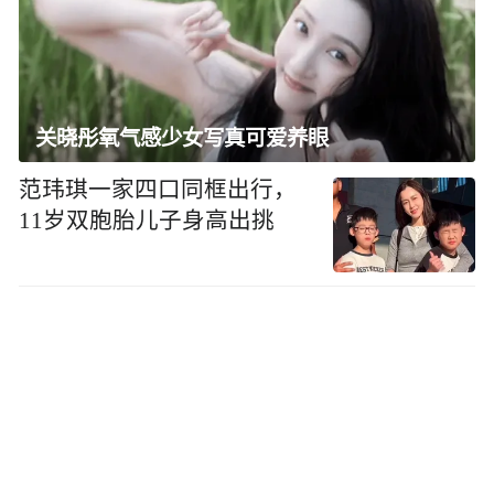
关晓彤氧气感少女写真可爱养眼
范玮琪一家四口同框出行，
11岁双胞胎儿子身高出挑