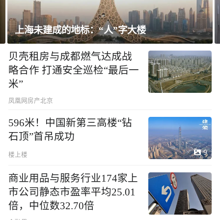
飘窗竟然能变身全屋C位 都后悔没早知
贝壳租房与成都燃气达成战
略合作 打通安全巡检“最后一
米”
凤凰网房产北京
596米！中国新第三高楼“钻
石顶”首吊成功
9
楼上楼
商业用品与服务行业174家上
市公司静态市盈率平均25.01
倍，中位数32.70倍