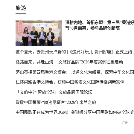
旅游
深耕内地、首拓东盟：第三届“香港
节”8月启幕，参与品牌创新高
这个夏天，去贵州玩点野的 |《这局好玩儿·贵州好嘢》正式上线
循路而来，共赴山海 | “文旅好品牌”2026年度案例征集启动
茅山亮相第四届香港文博会： 以道文化为纽带，探索中华文化
仁怀闪耀香港文博会，获颁中国酱酒文化国际传播创新案例
播新表达
「文韵中外 智旅全球」文旅品牌国际论坛
致敬中国荣耀·“旗迹见证官”2026年米兰之旅
中国民歌正在成为世界BGM！龚琳娜分享中国民歌如何被全球听