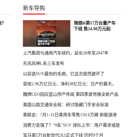
新车导购
迪？
理想i6第17万台量产车
下线 售24.98万元起
上汽集团与通用汽车续约，延长20年至2047年
东风风神L系三车发布
以前造SUV最怕的毛病，它这次居然避开了
营收2.96万亿日元、净利38亿日元：日产的春天，
魏牌CEO回应蓝山停产传闻 第四季度将推全新产品
回来了
美国公路交通安全局：研讨隐藏门手安全标准
乘联会：7月1-31日乘用车零售150.6万辆 新能源渗
消费力变强了？“9系”SUV 排队上市：用户需求或是
透率64.4%
宝马第5万台新世代iX3正式下线 历时9个月
主因