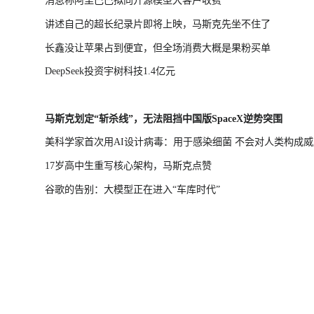
消息称阿里巴巴拟向开源模型大客户收费
讲述自己的超长纪录片即将上映，马斯克先坐不住了
长鑫没让苹果占到便宜，但全场消费大概是果粉买单
DeepSeek投资宇树科技1.4亿元
马斯克划定“斩杀线”，无法阻挡中国版SpaceX逆势突围
美科学家首次用AI设计病毒：用于感染细菌 不会对人类构成威
17岁高中生重写核心架构，马斯克点赞
谷歌的告别：大模型正在进入“车库时代”