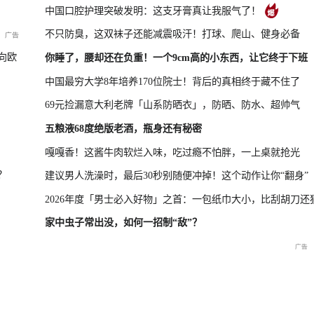
中国口腔护理突破发明：这支牙膏真让我服气了！
不只防臭，这双袜子还能减震吸汗！打球、爬山、健身必备
年上半年进出口情况
南宁市防汛救灾新闻发布会（第三场
向欧
你睡了，腰却还在负重！一个9cm高的小东西，让它终于下班
中国最穷大学8年培养170位院士！背后的真相终于藏不住了
69元捡漏意大利老牌「山系防晒衣」，防晒、防水、超帅气
五粮液68度绝版老酒，瓶身还有秘密
嘎嘎香！这酱牛肉软烂入味，吃过瘾不怕胖，一上桌就抢光
？
建议男人洗澡时，最后30秒别随便冲掉！这个动作让你“翻身”
2026年度「男士必入好物」之首：一包纸巾大小，比刮胡刀还
家中虫子常出没，如何一招制“敌”？