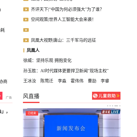
齐评天下|“中国为何必须强大”为了谁？
)
空间观策|世界人工智能大会来袭！
内耗
凤凰大视野|唐山：三千军马的远征
凤凰人
徐威：坚持乐观 拥抱变化
孙玉胜：AI时代媒体更要捍卫新闻“现场主权”
王冰汝
陈莺迁
李淼
霍伟伟
曹劼
李睿
协商
风直播
鱼」，
已结束
轮播中