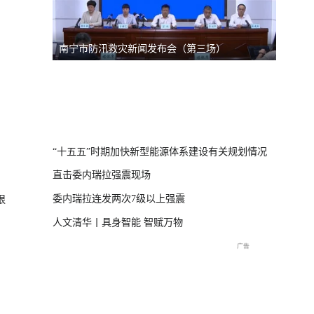
）
台风“美莎克”致广西多地受灾 直击防城港救援一
美伊局
线
直击海军舰艇编队在港开放
庆祝中国共产党成立105周
2026
交流现场
年大会特别报道
播
“十五五”时期加快新型能源体系建设有关规划情况
直击委内瑞拉强震现场
委内瑞拉连发两次7级以上强震
狠
人文清华丨具身智能 智赋万物