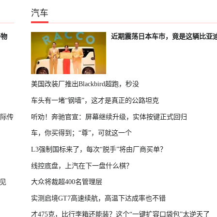
汽车
好物
近期震荡日本车市，竟是这辆比亚
美国改装厂推出Blackbird超跑，秒没
车头有一堵“钢墙”，这才是真正的公路坦克
国际传
听劝！奔驰官宣：屏幕继续升级，实体按键正式回归
车，你买得到；“尊”，可就这一个
L3强制国标来了，每次“脱手”将由厂商买单？
线控底盘，上汽在下一盘什么棋？
见
大众将裁超400名管理层
实测启境GT7高速续航，高温下达成率也不错
才475克，比行李箱还能装？这个“一键扩容口袋包”太逆天了