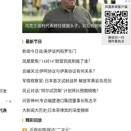
关闭
凤凰新闻客户端
乌克兰谈判代表转任情报头子，背后有何考量？
日本民
全球汽车前十，中国占了三把椅子
微信扫一扫
最新节目
随时看热点
新闻今日谈|美伊谈判陷罗生门
凤凰聚焦|“14对14”欧盟到底制裁了谁？
总编关注|伊阿协议与伊美协议有何关系？
军情观察室| 日本首次试射战斧 解放军黄岩岛亮剑
风云对话|“阿尔忒弥斯”计划将比预期稍晚？
印发
问答神州|专访福建港口集团董事长陈志平
大新闻大历史|日本菲律宾的深度捆绑
代表
精彩回放
近观中国|探访“二次元”