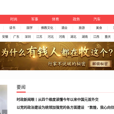
时尚
军事
体育
政务
汽车
读书
国学
佛教文化
酒业
旅游
美食
安徽
广东
深圳
江苏
河北
河南
湖北
湖南
江西
重庆
要闻
时政新闻眼丨从四个维度读懂今年以来中国元首外交
以党的政治建设为统领加强党的各方面建设
“敦煌，我心向往