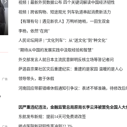
视频丨最新外贸数据公布 四个关键词解读中国经济韧性
视频丨跨省购物、短途观光 列车轨道串起消费新活力
【有理有句丨遇见新农人】万鸭听她哨，一田生双金
抗议政府修改“无核三原则”
台湾“汉光演习”在淡水河口设防
U17国足三连胜晋级半决赛
李杨，依然“在岗”
人民论坛网评 | “文化列车”：从“送文化”到“种文化”
“期待从中国的发展实践中汲取经验和智慧”
外交部发言人就日本主流民意鲜明反核立场等答记者问
萨迦县宗果社区灾后重建纪实：重建的是家园 温暖的是人心
领导带头，敢于休假
河南回应带薪错峰休假通知引争议：表述不够准确，待修改后
？
因严重违纪违法，金融监管总局原局长李云泽被罢免全国人大
东航发布新规：提前14天可免费退改签
哨点医院新冠阳性率冲到22.3%