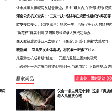
让未成年女孩喊网友爸爸擦边，多个“母女合拍”账号被封(视频
河南公安机关查实：“三支一扶”笔试存在规模性组织作弊犯罪
87岁丧偶丧女，105岁离世：她这一生，治好了千万人的精神
“鲁花杯”首届中国·莱阳国际螳螂拳大赛成功举办
西天取经后师徒四人去哪了？《西游记》终于迎来“大结局”！
暖新闻 |
宜昌突发山体滑坡，村民看一眼救下10人
儿童游艺机成暑期“新宠” 一元魔力监管之困如何破局
小孩碰坏一酒店纸巾盒被索赔924元 当地市监：不算违规,双方
凰家尚品
卖房
仅含一条主骨无小刺！这条「贵族
已结束
老人儿童放心吃