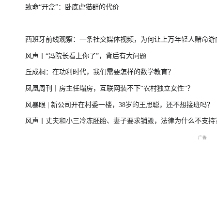
致命“开盒”：卧底虐猫群的代价
尊界MPV及华为新品发布会
国新办：2026
西班牙前线观察：一条社交媒体视频，为何让上万年轻人赌命游
风声丨“冯院长看上你了”，背后有大问题
洲？
丘成桐：在功利时代，我们需要怎样的数学教育？
国民
重庆彭水山体崩塌救援现场
重庆彭水山体崩塌新闻发布
凤凰周刊丨房主任塌房，互联网装不下“农村独立女性”？
最新进展
会
风暴眼 | 新公司开在村委一楼，38岁的王思聪，还不想接班吗？
风声丨丈夫和小三冷冻胚胎、妻子要求销毁，法律为什么不支持