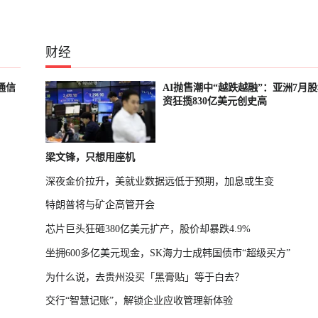
财经
通信
AI抛售潮中“越跌越融”：亚洲7月
资狂揽830亿美元创史高
梁文锋，只想用座机
深夜金价拉升，美就业数据远低于预期，加息或生变
特朗普将与矿企高管开会
芯片巨头狂砸380亿美元扩产，股价却暴跌4.9%
坐拥600多亿美元现金，SK海力士成韩国债市“超级买方”
为什么说，去贵州没买「黑膏贴」等于白去？
交行“智慧记账”，解锁企业应收管理新体验