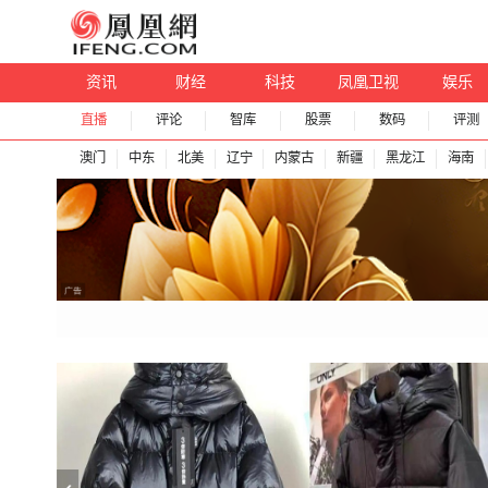
资讯
财经
科技
凤凰卫视
娱乐
直播
评论
智库
股票
数码
评测
澳门
中东
北美
辽宁
内蒙古
新疆
黑龙江
海南