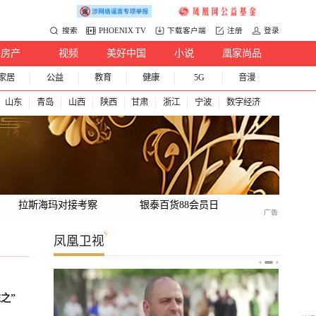
搜索
PHOENIX TV
下载客户端
注册
登录
房产
视频
美好中国
小说
凰家尚品
家居
公益
教育
健康
5G
音漫
山东
青岛
山西
陕西
甘肃
浙江
宁波
数字经济
拉斯海玛对接考察
银泰百货88会员日
凤凰卫视
之”