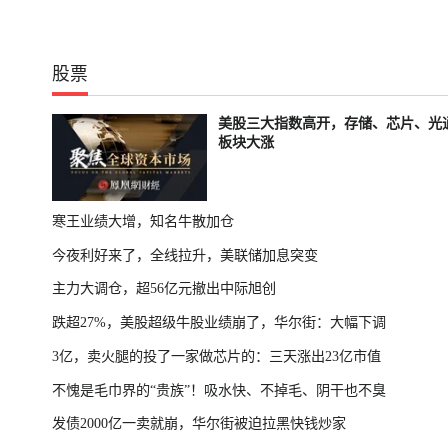
股票
美股三大指数高开，存储、芯片、光
板块大涨
寒王业绩大增，知名牛散加仓
今夜利好来了，全线拉升，美联储加息突变
主力大调仓，超56亿元撤出中际旭创
跌超27%，美股超级牛股业绩崩了，华尔街：大幅下调
3亿，卖火腿的投了一家做芯片的：三天涨出23亿市值
不愧是毛巾界的“贵族”！吸水快、不掉毛、阴干也不臭
发债2000亿一卖就崩，华尔街被迫拉黑快钱炒家