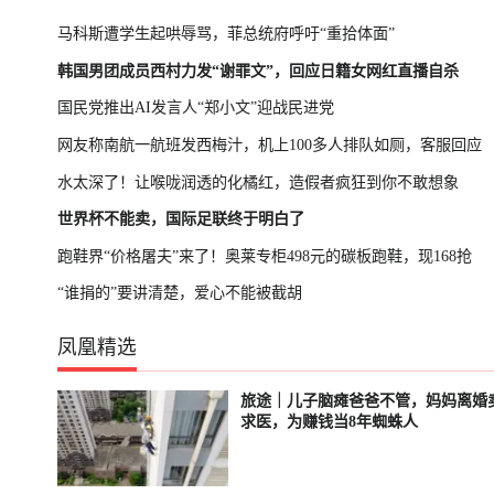
马科斯遭学生起哄辱骂，菲总统府呼吁“重拾体面”
韩国男团成员西村力发“谢罪文”，回应日籍女网红直播自杀
国民党推出AI发言人“郑小文”迎战民进党
网友称南航一航班发西梅汁，机上100多人排队如厕，客服回应
水太深了！让喉咙润透的化橘红，造假者疯狂到你不敢想象
世界杯不能卖，国际足联终于明白了
跑鞋界“价格屠夫”来了！奥莱专柜498元的碳板跑鞋，现168抢
“谁捐的”要讲清楚，爱心不能被截胡
凤凰精选
旅途｜儿子脑瘫爸爸不管，妈妈离婚
已结束
已结束
求医，为赚钱当8年蜘蛛人