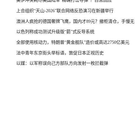
美伊冲突耗尽美国陆军“精确打击导弹”？白宫回应
上合组织“天山-2026”联合网络反恐演习在新疆举行
澳洲人疯抢的德国奢牌飞鹰，国内才89元？撤柜清仓，手慢无
以色列称成功测试升级版“箭”式反导系统
全部使用核动力，特朗普“黄金舰队”造价或高达2750亿美元
法中青年东京街头举标语，敦促日本正视历史
以媒：以军称误向己方部队方向发射一枚拦截弹