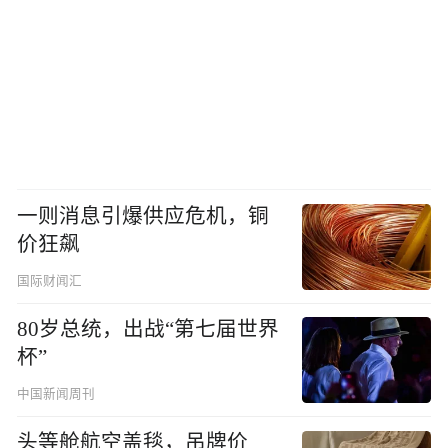
一则消息引爆供应危机，铜
价狂飙
国际财闻汇
80岁总统，出战“第七届世界
杯”
中国新闻周刊
头等舱航空盖毯，吊牌价