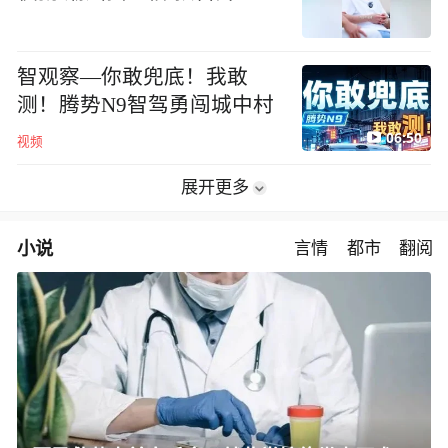
智观察—你敢兜底！我敢
测！腾势N9智驾勇闯城中村
06:50
视频
展开更多
小说
言情
都市
翻阅