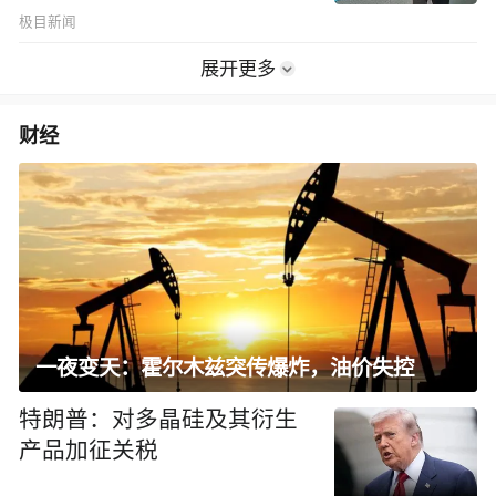
极目新闻
展开更多
财经
一夜变天：霍尔木兹突传爆炸，油价失控
特朗普：对多晶硅及其衍生
产品加征关税