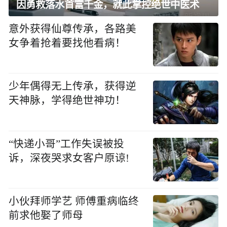
因勇救落水首富千金，就此掌控绝世中医术
意外获得仙尊传承，各路美
女争着抢着要找他看病！
少年偶得无上传承，获得逆
天神脉，学得绝世神功！
“快递小哥”工作失误被投
诉，深夜哭求女客户原谅!
小伙拜师学艺 师傅重病临终
前求他娶了师母