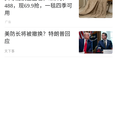
488，现69.9抢，一毯四季可
用
美防长将被撤换？特朗普回
应
天下事