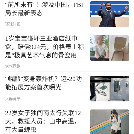
“前所未有”！涉及中国，FBI
局长最新表态
环球时报
1岁宝宝碰坏三亚酒店纸巾
盒，赔偿924元，价格表上称
是“极具艺术气息的骨瓷用
品”
现代快报
“鲲鹏”变身轰炸机？运-20功
能拓展方案首次曝光
兵器肖宁
22岁女子独闯南太行失联12
天，救援人员：山中高温，
有大量蜱虫