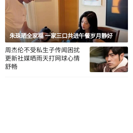
朱珠晒全家福 一家三口共进午餐岁月静好
周杰伦不受私生子传闻困扰
更新社媒晒雨天打网球心情
舒畅