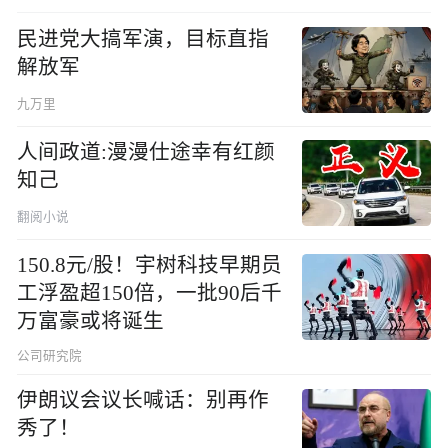
民进党大搞军演，目标直指
解放军
九万里
人间政道:漫漫仕途幸有红颜
知己
翻阅小说
150.8元/股！宇树科技早期员
工浮盈超150倍，一批90后千
万富豪或将诞生
公司研究院
伊朗议会议长喊话：别再作
秀了！