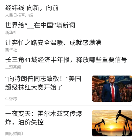
经纬线·向新，向前
人民日报客户端
世界给“__在中国”填新词
新华社
让奔忙之路安全温暖、成就感满满
新华社
长三角41城经济半年报，释放哪些重要信号
上观新闻
“向特朗普同志致敬！”美国
超级抹红大赛开始了
牛弹琴
一夜变天：霍尔木兹突传爆
炸，油价失控
国际财闻汇