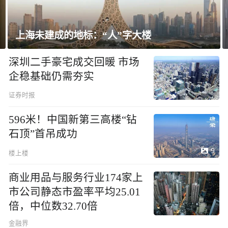
：“人”字大楼
飘窗竟然能变身全屋
深圳二手豪宅成交回暖 市场
企稳基础仍需夯实
证券时报
596米！中国新第三高楼“钻
石顶”首吊成功
9
楼上楼
商业用品与服务行业174家上
市公司静态市盈率平均25.01
倍，中位数32.70倍
金融界