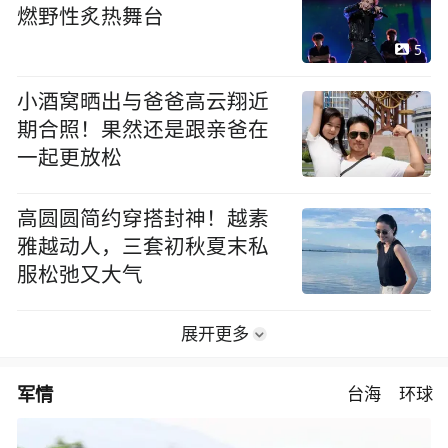
燃野性炙热舞台
5
小酒窝晒出与爸爸高云翔近
期合照！果然还是跟亲爸在
一起更放松
高圆圆简约穿搭封神！越素
雅越动人，三套初秋夏末私
服松弛又大气
展开更多
军情
台海
环球