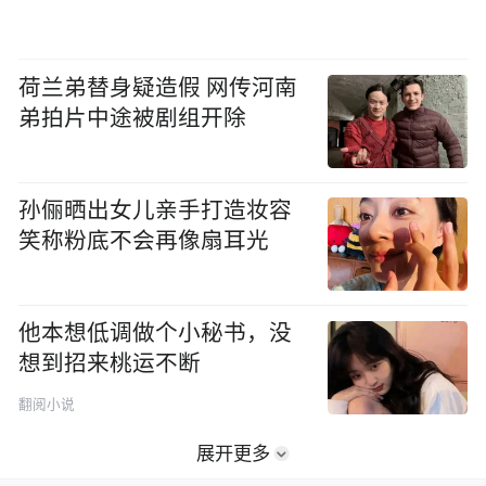
荷兰弟替身疑造假 网传河南
弟拍片中途被剧组开除
孙俪晒出女儿亲手打造妆容
笑称粉底不会再像扇耳光
他本想低调做个小秘书，没
想到招来桃运不断
翻阅小说
展开更多