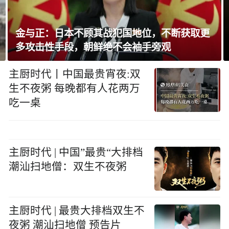
金与正：日本不顾其战犯国地位，不断获取更
多攻击性手段，朝鲜绝不会袖手旁观
主厨时代丨中国最贵宵夜:双
生不夜粥 每晚都有人花两万
吃一桌
主厨时代 | 中国”最贵“大排档
潮汕扫地僧：双生不夜粥
主厨时代 | 最贵大排档双生不
夜粥 潮汕扫地僧 预告片