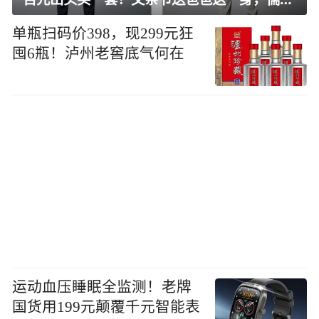
单瓶扫码价398，现299元狂
囤6瓶！泸州老窖底气何在
运动血压睡眠全监测！老牌
国货用199元颠覆千元智能表