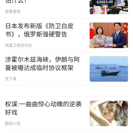
怕什么？
观察者网
日本发布新版《防卫白皮
书》，俄罗斯强硬警告
凤凰卫视资讯台
涉霍尔木兹海峡，伊朗与阿
曼被曝达成临时协议框架
天下事
权谋:一曲曲惊心动魄的逆袭
好戏
翻阅小说