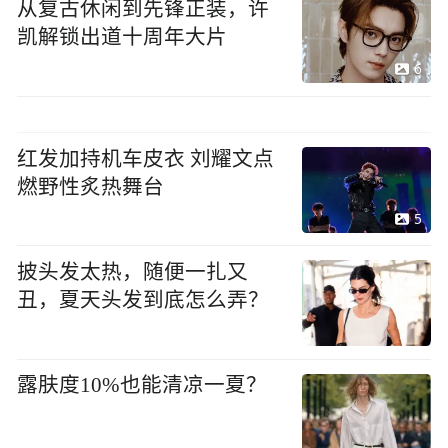
从复古休闲到先锋正装，许
凯解锁出道十周年大片
6
红发加持机车皮衣 刘耀文点
燃野性炙热舞台
5
披头发太热，随便一扎又
丑，夏天头发到底怎么弄？
露肤度10%也能清凉一夏？