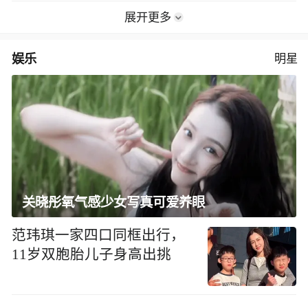
展开更多
娱乐
明星
关晓彤氧气感少女写真可爱养眼
范玮琪一家四口同框出行，
11岁双胞胎儿子身高出挑