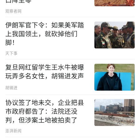
口降至零
观察者网
伊朗军官下令：如果美军踏
上我国领土，就砍掉他们
脚！
天下事
复旦网红留学生王水牛被曝
玩弄多名女性，胡锡进发声
胡锡进
协议签了地未交，企业把县
市政府都告了：法院还没
判，但涉案土地被拍卖了
澎湃新闻