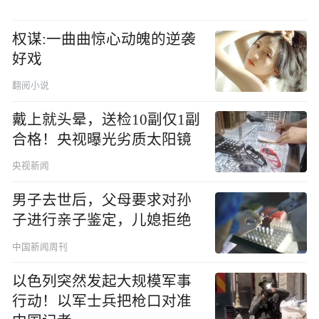
权谋:一曲曲惊心动魄的逆袭
好戏
翻阅小说
戴上就头晕，送检10副仅1副
合格！央视曝光劣质太阳镜
央视新闻
男子去世后，父母要求对孙
子进行亲子鉴定，儿媳拒绝
中国新闻周刊
以色列突然发起大规模军事
行动！以军士兵把枪口对准