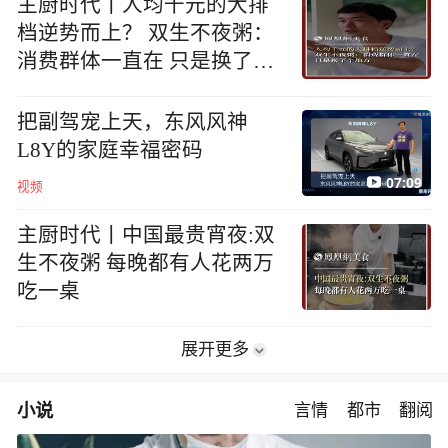
主厨时代丨人均千元的大排
档逆势而上？ 双生不夜粥：
消费群体一直在 只是换了个
地方
把副驾宠上天，东风风神
L8Y的家庭幸福密码
07:09
视频
主厨时代丨中国最贵宵夜:双
生不夜粥 每晚都有人花两万
吃一桌
展开更多
小说
言情
都市
翻阅