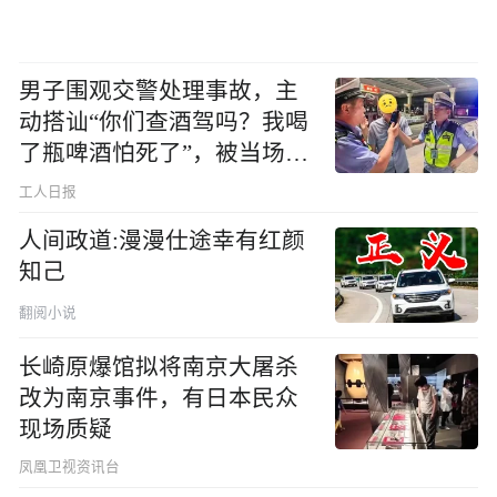
男子围观交警处理事故，主
动搭讪“你们查酒驾吗？我喝
了瓶啤酒怕死了”，被当场查
出醉驾
工人日报
人间政道:漫漫仕途幸有红颜
知己
翻阅小说
长崎原爆馆拟将南京大屠杀
改为南京事件，有日本民众
现场质疑
凤凰卫视资讯台