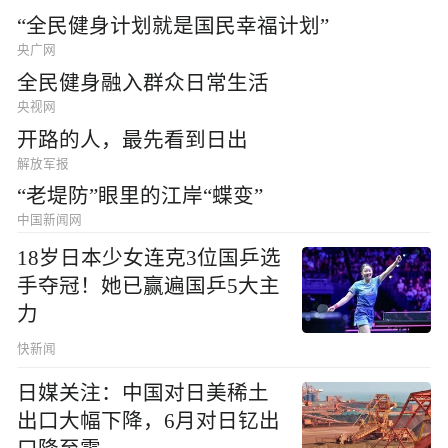
“全民健身计划就是国民幸福计划”
央广网
全民健身融入群众日常生活
央视网
开路的人，最先看到日出
解放军报
“老堤防”眼里的江岸“蝶变”
中国新闻网
18岁日本少女连克3位国乒选
手夺冠！她已赢遍国乒5大主
力
快新闻
日媒关注：中国对日美稀土
出口大幅下降，6月对日钇出