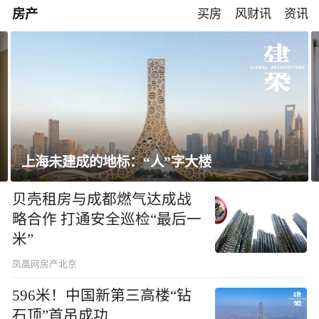
房产
买房
风财讯
资讯
飘窗竟然能变身全屋C位 都后悔没早知道！
贝壳租房与成都燃气达成战
略合作 打通安全巡检“最后一
米”
凤凰网房产北京
596米！中国新第三高楼“钻
石顶”首吊成功