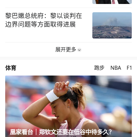
黎巴嫩总统府：黎以谈判在
边界问题等方面取得进展
展开更多
体育
跑步
NBA
F1
凰家看台｜郑钦文还要在低谷中待多久？