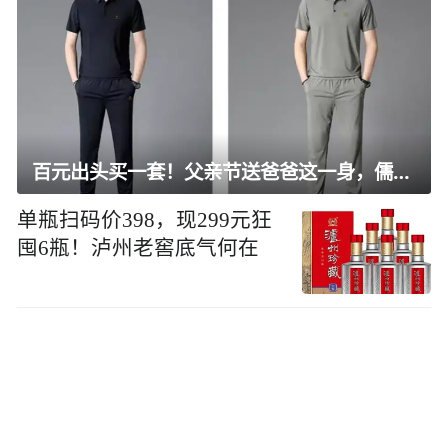
百元出头买一套！父亲节送爸爸这一身，儒雅有型还凉爽
单瓶扫码价398，现299元狂
囤6瓶！泸州老窖底气何在