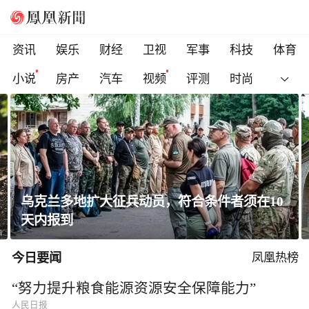
资讯
娱乐
财经
卫视
军事
科技
体育
小说
房产
汽车
视频
评测
时尚
黄土高原窑洞凭啥能冬暖夏凉？老祖宗的智慧
太绝了！
今日要闻
凤凰热榜
“努力提升粮食能源资源安全保障能力”
人民日报