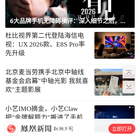
6大品牌手机无障碍横评：深入细节之后，似乎只有苹果能挺住？｜ 看见2026
杜比视界第二代登陆海信电
视：UX 2026款、E8S Pro率
先升级
北京麦当劳携手北京中轴线
基金会启幕"中轴光影 我就喜
欢"主题影展
小艺IMO摘金，小艺Claw
把"金牌解题力"搬进了手机
立即打开