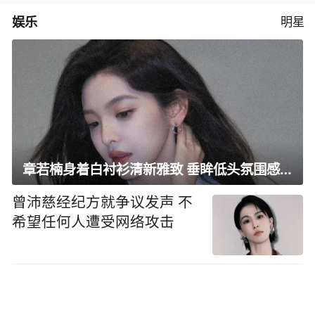
娱乐
明星
章若楠身着白衬衫清新雅致 垂眸低头氛围感十足
曾沛慈经纪方就争议发声 不
希望任何人遭受网络攻击