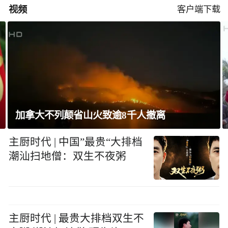
视频
客户端下载
山火致逾8千人撤离
巴西将与阿根廷外
主厨时代 | 中国”最贵“大排档
潮汕扫地僧：双生不夜粥
主厨时代 | 最贵大排档双生不