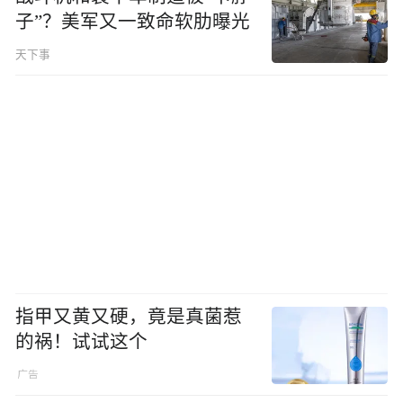
子”？美军又一致命软肋曝光
天下事
指甲又黄又硬，竟是真菌惹
的祸！试试这个