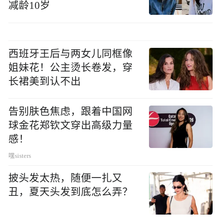
减龄10岁
西班牙王后与两女儿同框像
姐妹花！公主烫长卷发，穿
长裙美到认不出
告别肤色焦虑，跟着中国网
球金花郑钦文穿出高级力量
感！
嘿sisters
披头发太热，随便一扎又
丑，夏天头发到底怎么弄？