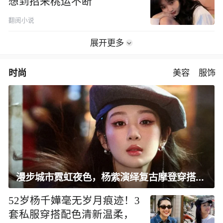
想到招来桃运不断
翻阅小说
展开更多
时尚
美容
服饰
漫步城市霓虹夜色，杨紫演绎复古摩登穿搭范本
52岁杨千嬅毫无岁月痕迹！3
套私服穿搭配色清新温柔，