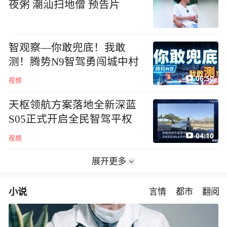
夜粥 潮汕扫地僧 预告片
智观察—你敢兜底！我敢
测！腾势N9智驾勇闯城中村
06:50
视频
天枢领航方案落地全新深蓝
S05正式开启全民智驾平权
04:10
视频
展开更多
小说
言情
都市
翻阅