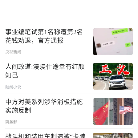
事业编笔试第1名称遭第2名
花钱劝退，官方通报
央视新闻
人间政道:漫漫仕途幸有红颜
知己
翻阅小说
中方对美系列涉华消极措施
实施反制
商务部
战斗机和装甲车制造被“卡脖