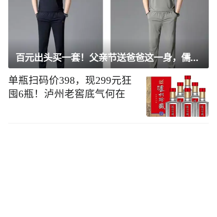
百元出头买一套！父亲节送爸爸这一身，儒雅有型还凉爽
单瓶扫码价398，现299元狂
囤6瓶！泸州老窖底气何在