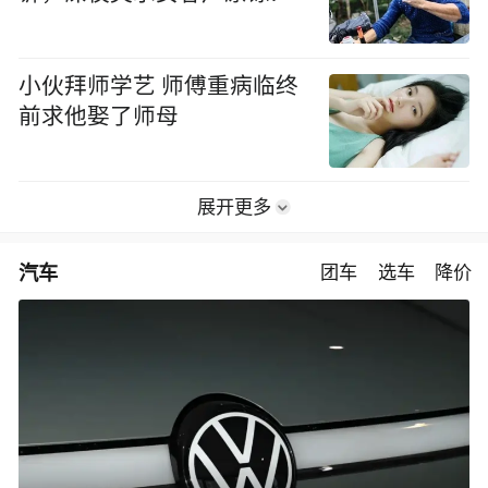
小伙拜师学艺 师傅重病临终
前求他娶了师母
展开更多
汽车
团车
选车
降价