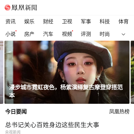
资讯
娱乐
财经
卫视
军事
科技
体育
小说
房产
汽车
视频
评测
时尚
色，杨紫演绎复古摩登穿搭范
瑞士军工品质「暴走
脚 ，征服全地形
今日要闻
凤凰热榜
总书记关心百姓身边这些民生大事
央视新闻