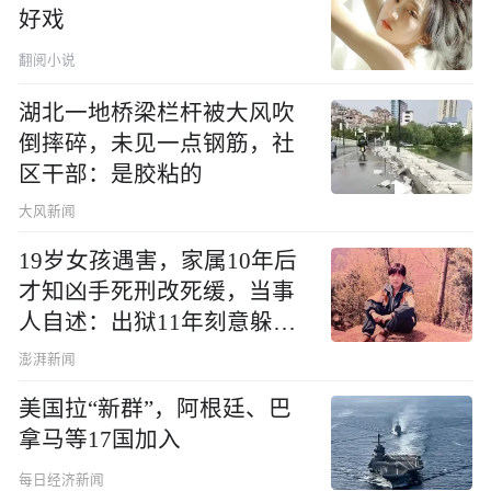
好戏
翻阅小说
湖北一地桥梁栏杆被大风吹
倒摔碎，未见一点钢筋，社
区干部：是胶粘的
大风新闻
19岁女孩遇害，家属10年后
才知凶手死刑改死缓，当事
人自述：出狱11年刻意躲着
他们家
澎湃新闻
美国拉“新群”，阿根廷、巴
拿马等17国加入
每日经济新闻