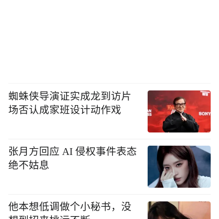
蜘蛛侠导演证实成龙到访片
场否认成家班设计动作戏
张月方回应 AI 侵权事件表态
绝不姑息
他本想低调做个小秘书，没