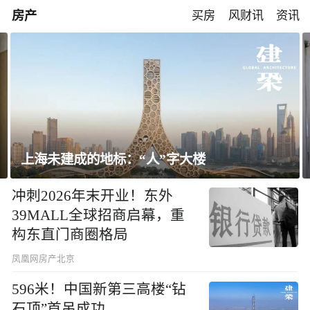
房产
买房
风财讯
资讯
飘窗竟然能变身全屋C位 都后悔没早知道！
冲刺2026年末开业！东外
39MALL全球招商启幕，重
构东直门商圈格局
凤凰网房产北京
596米！中国新第三高楼“钻
石顶”首吊成功