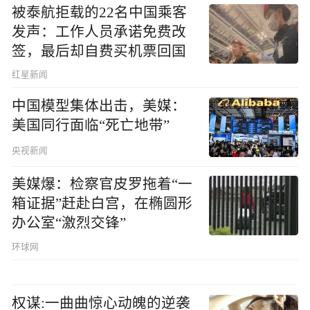
被泰航拒载的22名中国乘客
发声：工作人员承诺免费改
签，最后却自费买机票回国
红星新闻
中国模型集体出击，美媒：
美国同行面临“死亡地带”
央视新闻
美媒爆：检察官皮罗拖着“一
箱证据”赶赴白宫，在椭圆形
办公室“激烈交锋”
环球网
权谋:一曲曲惊心动魄的逆袭