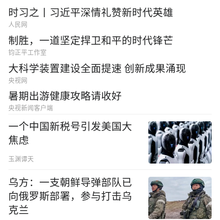
时习之丨习近平深情礼赞新时代英雄
人民网
制胜，一道坚定捍卫和平的时代锋芒
钧正平工作室
大科学装置建设全面提速 创新成果涌现
央视网
暑期出游健康攻略请收好
央视新闻客户端
一个中国新税号引发美国大
焦虑
玉渊谭天
乌方：一支朝鲜导弹部队已
向俄罗斯部署，参与打击乌
克兰