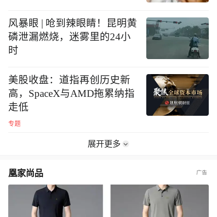
风暴眼 | 呛到辣眼睛！昆明黄
磷泄漏燃烧，迷雾里的24小
时
美股收盘：道指再创历史新
高，SpaceX与AMD拖累纳指
走低
专题
展开更多
凰家尚品