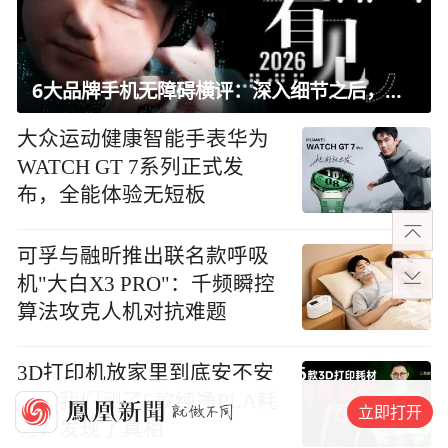
6大品牌手机无障碍横评：深入细节之后，似乎只有苹果能挺住？｜ 看见2026
大众运动健康智能手表华为
WATCH GT 7系列正式发
布，全能体验无短板
可孚与融昕推出联名款呼吸
机"大白X3 PRO"：千频瞬控
算法攻克人机对抗难题
3D打印机放家里到底安不安
全？我们测了6款纯净PLA耗
立即打开
材，发现了真相