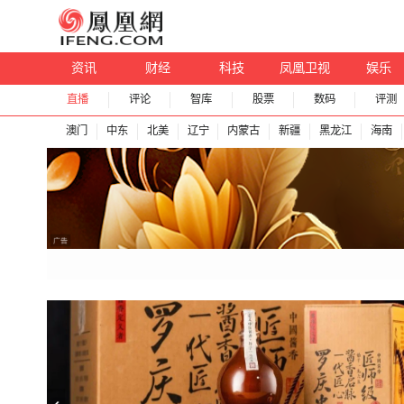
资讯
财经
科技
凤凰卫视
娱乐
直播
评论
智库
股票
数码
评测
澳门
中东
北美
辽宁
内蒙古
新疆
黑龙江
海南