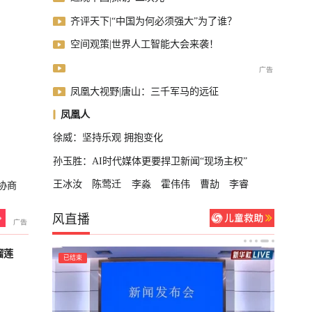
齐评天下|“中国为何必须强大”为了谁？
空间观策|世界人工智能大会来袭！
凤凰大视野|唐山：三千军马的远征
凤凰人
徐威：坚持乐观 拥抱变化
孙玉胜：AI时代媒体更要捍卫新闻“现场主权”
王冰汝
陈莺迁
李淼
霍伟伟
曹劼
李睿
协商
风直播
榴莲
已结束
已结束