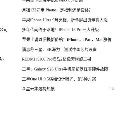
苹果拿下高端手机市场65%的份额
月租122元用iPhone，是福利还是套路？
苹果iPhone Ultra 9月亮相：折叠屏出货量将大涨
公司
多年传闻终于落地！iPhone 18 Pro三大升级
苹果上调以旧换新价格：iPhone、iPad、Mac涨价
消息称三星、SK海力士测试中国芯片设备
胁
REDMI K100 Pro搭载2亿像素旗舰三摄
三星：Galaxy S26 Ultra手机局部泛红非硬件故障
三星One UI 9.5横幅设计曝光：配3种方案
众星云集屠榜热搜