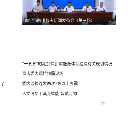
南宁市防汛救灾新闻发布会（第三场）
台风“
线
）
？
直击海
交流现
“十五五”时期加快新型能源体系建设有关规划情况
直击委内瑞拉强震现场
委内瑞拉连发两次7级以上强震
惨了
人文清华丨具身智能 智赋万物