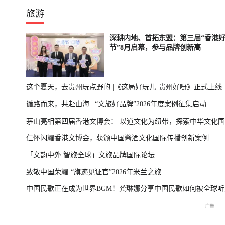
旅游
深耕内地、首拓东盟：第三届“香港
节”8月启幕，参与品牌创新高
这个夏天，去贵州玩点野的 |《这局好玩儿·贵州好嘢》正式上线
循路而来，共赴山海 | “文旅好品牌”2026年度案例征集启动
茅山亮相第四届香港文博会： 以道文化为纽带，探索中华文化
仁怀闪耀香港文博会，获颁中国酱酒文化国际传播创新案例
播新表达
「文韵中外 智旅全球」文旅品牌国际论坛
致敬中国荣耀·“旗迹见证官”2026年米兰之旅
中国民歌正在成为世界BGM！龚琳娜分享中国民歌如何被全球听