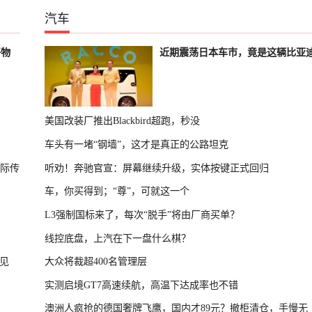
汽车
好物
近期震荡日本车市，竟是这辆比亚
美国改装厂推出Blackbird超跑，秒没
车头有一堵“钢墙”，这才是真正的公路坦克
国际传
听劝！奔驰官宣：屏幕继续升级，实体按键正式回归
车，你买得到；“尊”，可就这一个
L3强制国标来了，每次“脱手”将由厂商买单？
线控底盘，上汽在下一盘什么棋？
见
大众将裁超400名管理层
实测启境GT7高速续航，高温下达成率也不错
澳洲人疯抢的德国奢牌飞鹰，国内才89元？撤柜清仓，手慢无