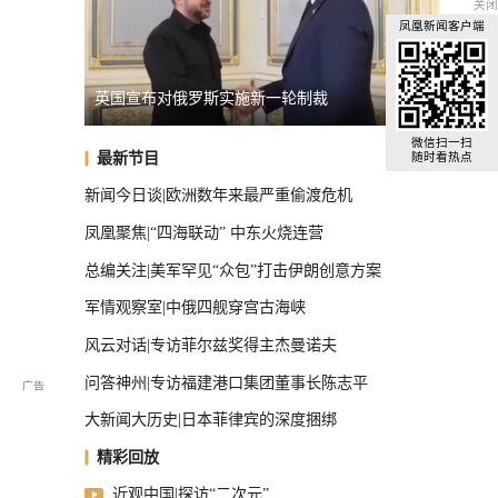
关闭
凤凰新闻客户端
专家：朝鲜发射导弹，威慑日本意图明显
俄罗斯
全球汽车前十，中国占了三把椅子
微信扫一扫
最新节目
随时看热点
新闻今日谈|欧洲数年来最严重偷渡危机
凤凰聚焦|“四海联动” 中东火烧连营
总编关注|美军罕见“众包”打击伊朗创意方案
军情观察室|中俄四舰穿宫古海峡
风云对话|专访菲尔兹奖得主杰曼诺夫
问答神州|专访福建港口集团董事长陈志平
大新闻大历史|日本菲律宾的深度捆绑
精彩回放
近观中国|探访“二次元”