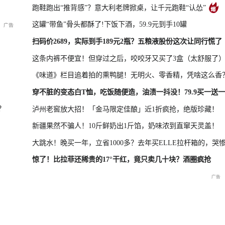
跑鞋跑出“推背感”？意大利老牌掀桌，让千元跑鞋“认怂”
这罐“带鱼”骨头都酥了!下饭下酒，59.9元到手10罐
新品发布会
国新办：2026年上半年进出口情况
扫码价2689，实际到手189元2瓶？五粮液股份这次让同行慌了
这条内裤不便宜！但穿过之后，咬咬牙又买了3盒（太舒服了
《味道》栏目追着拍的熏鸭腿！无明火、零香精，凭啥这么香
救援现场
重庆彭水山体崩塌新闻发布
穿不脏的变态白T恤，吃饭随便造，油渍一抖没！79.9买一送一
会
？
泸州老窖放大招！「金马限定佳酿」近1折疯抢，绝版珍藏！
新疆果然不骗人！10斤鲜奶出1斤馅，奶味浓到直窜天灵盖！
大跳水！晚买一年，立省1000多？去年买ELLE拉杆箱的，哭
惊了！比拉菲还稀贵的17°干红，竟只卖几十块？酒圈疯抢