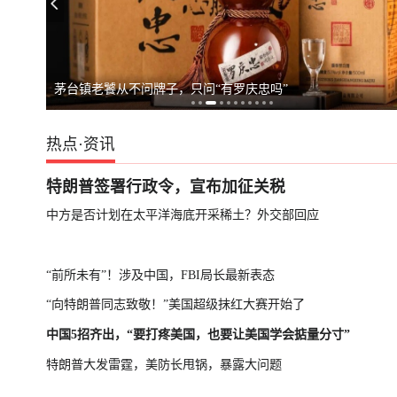
俄罗斯警告德国
茅台镇老饕从不问牌子，只问“有罗庆忠吗”
热点
·
资讯
特朗普签署行政令，宣布加征关税
中方是否计划在太平洋海底开采稀土？外交部回应
“前所未有”！涉及中国，FBI局长最新表态
“向特朗普同志致敬！”美国超级抹红大赛开始了
中国5招齐出，“要打疼美国，也要让美国学会掂量分寸”
特朗普大发雷霆，美防长甩锅，暴露大问题