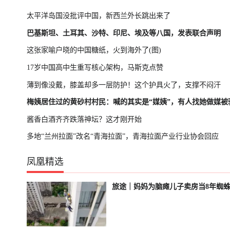
太平洋岛国没批评中国，新西兰外长跳出来了
巴基斯坦、土耳其、沙特、印尼、埃及等八国，发表联合声明
这张家喻户晓的中国糖纸，火到海外了(图)
17岁中国高中生重写核心架构，马斯克点赞
薄到像没戴，膝盖却多一层防护！这个护具火了，支撑不闷汗
梅姨居住过的黄砂村村民：喊的其实是“媒姨”，有人找她做媒被
酱香白酒齐齐跌落神坛？这才刚开始
多地“兰州拉面”改名“青海拉面”，青海拉面产业行业协会回应
凤凰精选
旅途｜妈妈为脑瘫儿子卖房当8年蜘
轮播中
已结束