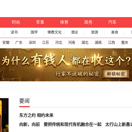
时尚
军事
体育
政务
汽车
读书
国学
佛教文化
酒业
旅游
美食
安徽
广东
深圳
江苏
河北
河南
湖北
湖南
江西
重庆
要闻
东方之约 相约未来
向新，向前
要把传统和现代有机融合在一起
太行山上新愚