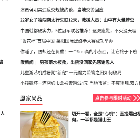
演员侯明昊违反交规被约谈，当地交警回应
22岁女子独闯南太行失联12天，救援人员：山中有大量蜱虫
中国鞋都硬实力，5位冠军联名推荐！这双跑鞋，不火没天理
“鲁花杯”首届中国·莱阳国际螳螂拳大赛成功举办
你睡了，腰却还在负重！一个9cm高的小东西，让它终于下班
骗
暖新闻 |
男孩落水被救，出院没回家先感谢恩人
儿童游艺机成暑期“新宠” 一元魔力监管之困如何破局
小孩碰坏一酒店纸巾盒被索赔924元 当地市监：不算违规,双方
凰家尚品
蛛人
切开一看，全是“心机”：直接爆出
已结束
肉，一半都是猫山王