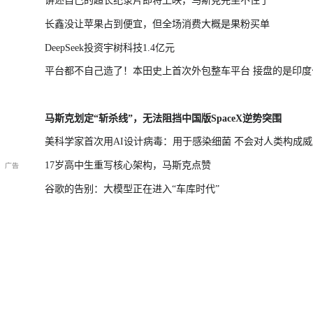
讲述自己的超长纪录片即将上映，马斯克先坐不住了
长鑫没让苹果占到便宜，但全场消费大概是果粉买单
DeepSeek投资宇树科技1.4亿元
平台都不自己造了！本田史上首次外包整车平台 接盘的是印度
马斯克划定“斩杀线”，无法阻挡中国版SpaceX逆势突围
美科学家首次用AI设计病毒：用于感染细菌 不会对人类构成威
17岁高中生重写核心架构，马斯克点赞
谷歌的告别：大模型正在进入“车库时代”