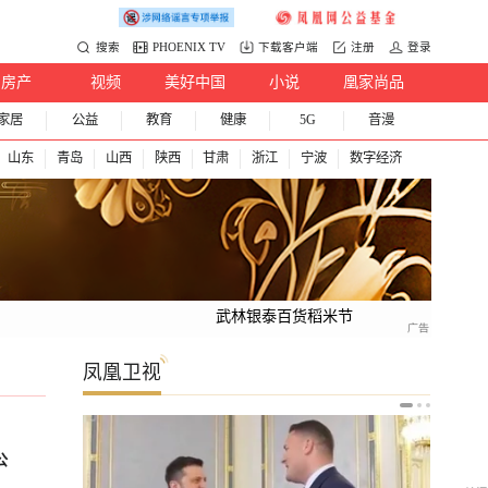
搜索
PHOENIX TV
下载客户端
注册
登录
房产
视频
美好中国
小说
凰家尚品
家居
公益
教育
健康
5G
音漫
山东
青岛
山西
陕西
甘肃
浙江
宁波
数字经济
武林银泰百货稻米节
凤凰卫视
公