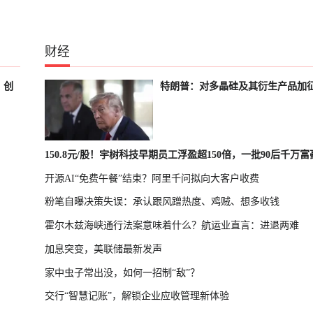
财经
、创
特朗普：对多晶硅及其衍生产品加
150.8元/股！宇树科技早期员工浮盈超150倍，一批90后千万
开源AI“免费午餐”结束？阿里千问拟向大客户收费
诞生
粉笔自曝决策失误：承认跟风蹭热度、鸡贼、想多收钱
霍尔木兹海峡通行法案意味着什么？航运业直言：进退两难
加息突变，美联储最新发声
家中虫子常出没，如何一招制“敌”？
交行“智慧记账”，解锁企业应收管理新体验