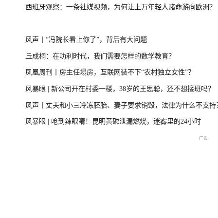
西班牙观察：一条社媒视频，为何让上万年轻人赌命游向欧洲？
一
美伊局势僵持 凤凰最新报道
尊界MPV及华为
风声丨“冯院长看上你了”，背后有大问题
丘成桐：在功利时代，我们需要怎样的数学教育？
凤凰周刊丨房主任塌房，互联网装不下“农村独立女性”？
周
2026年菲尔兹奖揭晓特别直
国新办：2026年上半年国民
重庆彭水山体崩塌
风暴眼 | 新公司开在村委一楼，38岁的王思聪，还不想接班吗？
播
经济运行情况
最新进展
风声丨丈夫和小三冷冻胚胎、妻子要求销毁，法律为什么不支持
风暴眼 | 呛到辣眼睛！昆明黄磷泄漏燃烧，迷雾里的24小时