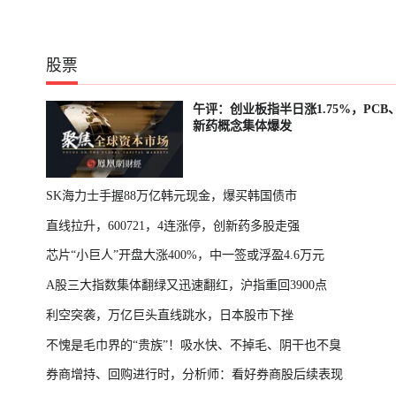
股票
午评：创业板指半日涨1.75%，PCB
新药概念集体爆发
SK海力士手握88万亿韩元现金，爆买韩国债市
直线拉升，600721，4连涨停，创新药多股走强
芯片“小巨人”开盘大涨400%，中一签或浮盈4.6万元
A股三大指数集体翻绿又迅速翻红，沪指重回3900点
利空突袭，万亿巨头直线跳水，日本股市下挫
不愧是毛巾界的“贵族”！吸水快、不掉毛、阴干也不臭
券商增持、回购进行时，分析师：看好券商股后续表现