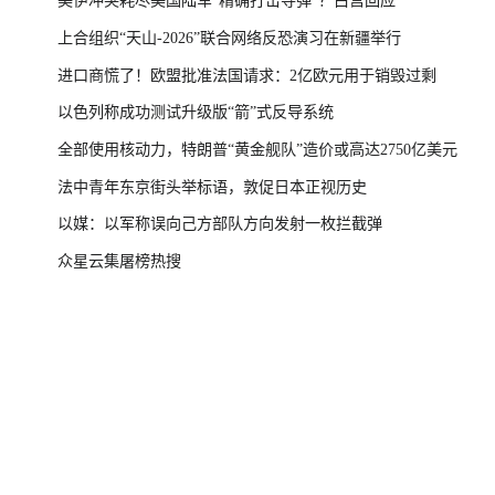
美伊冲突耗尽美国陆军“精确打击导弹”？白宫回应
上合组织“天山-2026”联合网络反恐演习在新疆举行
进口商慌了！欧盟批准法国请求：2亿欧元用于销毁过剩
以色列称成功测试升级版“箭”式反导系统
全部使用核动力，特朗普“黄金舰队”造价或高达2750亿美元
法中青年东京街头举标语，敦促日本正视历史
以媒：以军称误向己方部队方向发射一枚拦截弹
众星云集屠榜热搜