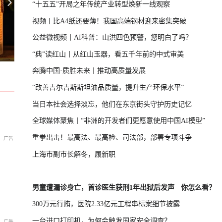
“十五五”开局之年传统产业转型焕新一线观察
视频丨比A4纸还要薄！我国高端钢材迎来密集突破
公益微视频丨AI科普：山洪四色预警，您明白了吗？
援乌：或招致灾难性后果
英国宣布对俄罗斯实施新一轮制裁
U17国足三连胜晋级半决赛
“典”读红山丨从红山玉器，看五千年前的中式审美
奔腾中国·质胜未来丨推动高质量发展
“改善吉尔吉斯斯坦油品质量，提升生产环保水平”
当日本社会选择淡忘，他们在东京街头守护历史记忆
全球媒体聚焦丨“非洲的开发者们更愿意使用中国AI模型”
重拳出击！最高法、最高检、司法部，部署专项斗争
上海市副市长解冬，履新职
男童遭漏诊身亡，首诊医生获刑1年出狱后发声
你怎么看？
300万元行贿，医院2.33亿元工程串标案细节披露
一台进口打印机，为何会触发国家安全调查？