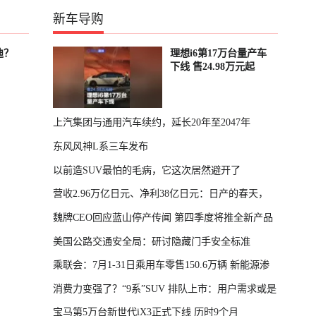
新车导购
迪？
理想i6第17万台量产车
下线 售24.98万元起
上汽集团与通用汽车续约，延长20年至2047年
东风风神L系三车发布
以前造SUV最怕的毛病，它这次居然避开了
营收2.96万亿日元、净利38亿日元：日产的春天，
魏牌CEO回应蓝山停产传闻 第四季度将推全新产品
回来了
美国公路交通安全局：研讨隐藏门手安全标准
乘联会：7月1-31日乘用车零售150.6万辆 新能源渗
消费力变强了？“9系”SUV 排队上市：用户需求或是
透率64.4%
宝马第5万台新世代iX3正式下线 历时9个月
主因