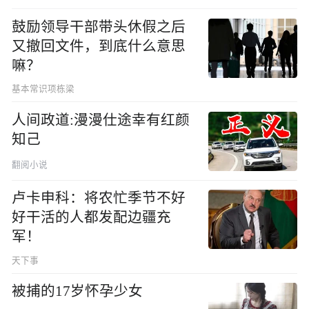
鼓励领导干部带头休假之后
又撤回文件，到底什么意思
嘛？
基本常识项栋梁
人间政道:漫漫仕途幸有红颜
知己
翻阅小说
卢卡申科：将农忙季节不好
好干活的人都发配边疆充
军！
天下事
被捕的17岁怀孕少女