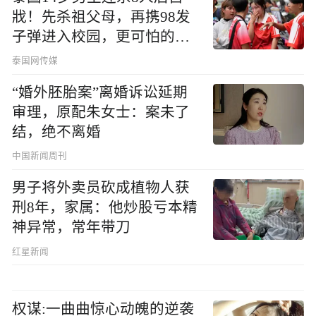
戕！先杀祖父母，再携98发
子弹进入校园，更可怕的细
节公布了
泰国网传媒
“婚外胚胎案”离婚诉讼延期
审理，原配朱女士：案未了
结，绝不离婚
中国新闻周刊
男子将外卖员砍成植物人获
刑8年，家属：他炒股亏本精
神异常，常年带刀
红星新闻
权谋:一曲曲惊心动魄的逆袭