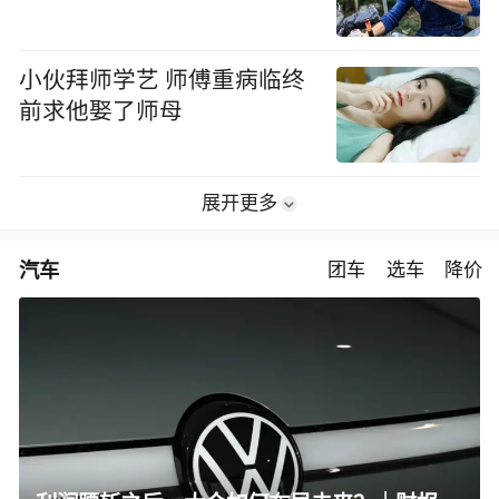
小伙拜师学艺 师傅重病临终
前求他娶了师母
展开更多
汽车
团车
选车
降价