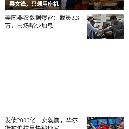
梁文锋，只想用座机
美国非农数据爆雷：裁员2.3
万，市场赌少加息
发债2000亿一卖就崩，华尔
街被迫拉黑快钱炒家