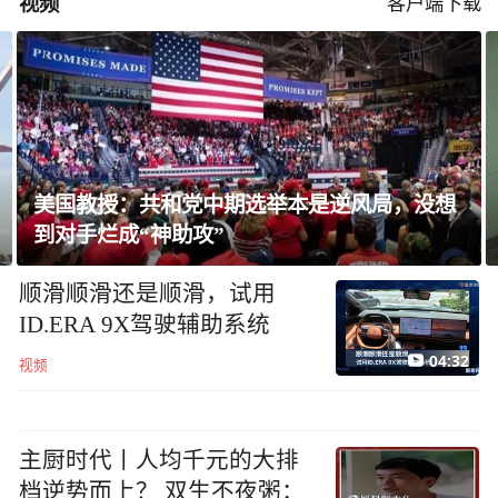
视频
客户端下载
泰国校园枪击案已致8死，14岁枪手被曝长期
遭霸凌
顺滑顺滑还是顺滑，试用
ID.ERA 9X驾驶辅助系统
04:32
视频
主厨时代丨人均千元的大排
档逆势而上？ 双生不夜粥：