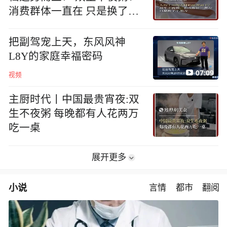
消费群体一直在 只是换了个
地方
把副驾宠上天，东风风神
L8Y的家庭幸福密码
07:09
视频
主厨时代丨中国最贵宵夜:双
生不夜粥 每晚都有人花两万
吃一桌
展开更多
小说
言情
都市
翻阅