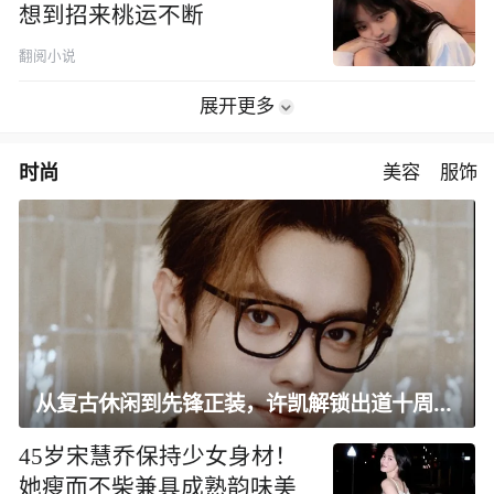
想到招来桃运不断
翻阅小说
展开更多
时尚
美容
服饰
从复古休闲到先锋正装，许凯解锁出道十周年大片
45岁宋慧乔保持少女身材！
她瘦而不柴兼具成熟韵味美