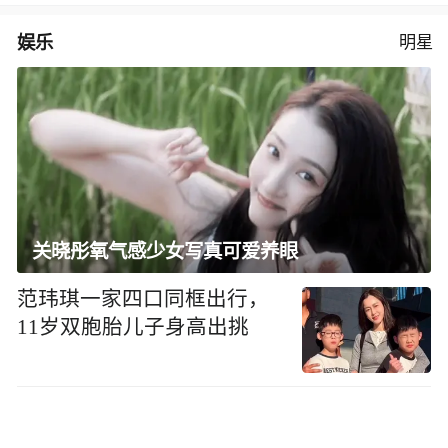
娱乐
明星
关晓彤氧气感少女写真可爱养眼
范玮琪一家四口同框出行，
11岁双胞胎儿子身高出挑