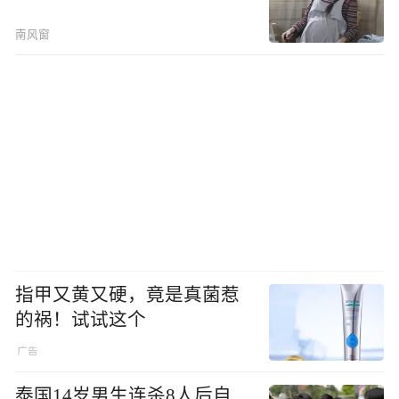
南风窗
指甲又黄又硬，竟是真菌惹
的祸！试试这个
泰国14岁男生连杀8人后自