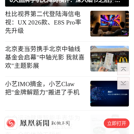
杜比视界第二代登陆海信电
视：UX 2026款、E8S Pro率
先升级
北京麦当劳携手北京中轴线
基金会启幕"中轴光影 我就喜
欢"主题影展
小艺IMO摘金，小艺Claw
把"金牌解题力"搬进了手机
大众运动健康智能手表华为
立即打开
WATCH GT 7系列正式发