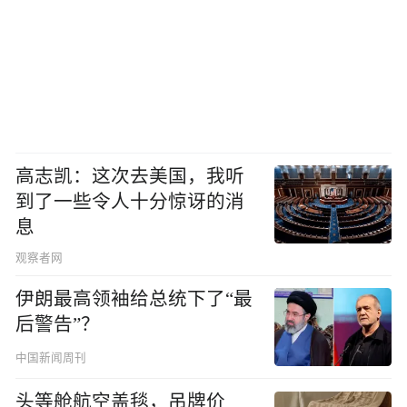
高志凯：这次去美国，我听
到了一些令人十分惊讶的消
息
观察者网
伊朗最高领袖给总统下了“最
后警告”？
中国新闻周刊
头等舱航空盖毯，吊牌价