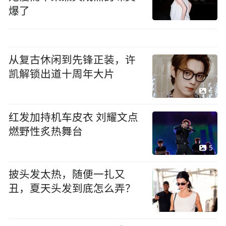
爆了
从复古休闲到先锋正装，许
凯解锁出道十周年大片
6
红发加持机车皮衣 刘耀文点
燃野性炙热舞台
5
披头发太热，随便一扎又
丑，夏天头发到底怎么弄？