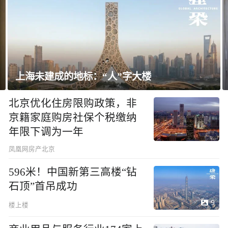
“人”字大楼
飘窗竟然能变身全屋C
北京优化住房限购政策，非
京籍家庭购房社保个税缴纳
年限下调为一年
凤凰网房产北京
596米！中国新第三高楼“钻
石顶”首吊成功
9
楼上楼