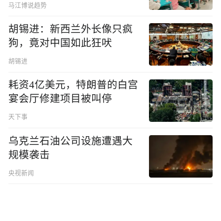
马江博说趋势
胡锡进：新西兰外长像只疯
狗，竟对中国如此狂吠
胡锡进
耗资4亿美元，特朗普的白宫
宴会厅修建项目被叫停
天下事
乌克兰石油公司设施遭遇大
规模袭击
央视新闻