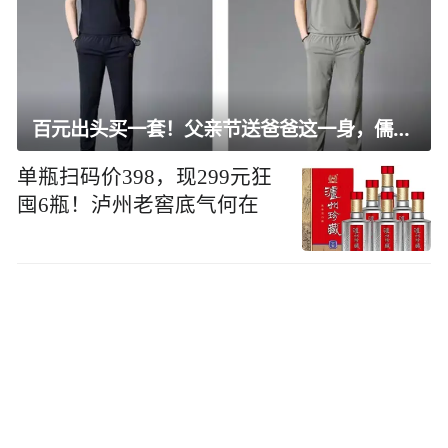
百元出头买一套！父亲节送爸爸这一身，儒雅有型还凉爽
单瓶扫码价398，现299元狂
囤6瓶！泸州老窖底气何在