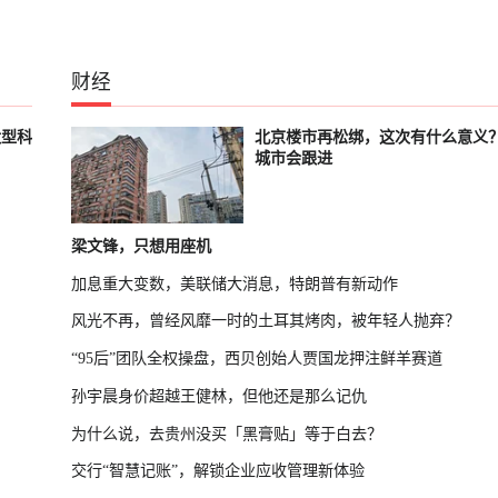
财经
大型科
北京楼市再松绑，这次有什么意义
城市会跟进
梁文锋，只想用座机
加息重大变数，美联储大消息，特朗普有新动作
风光不再，曾经风靡一时的土耳其烤肉，被年轻人抛弃？
“95后”团队全权操盘，西贝创始人贾国龙押注鲜羊赛道
孙宇晨身价超越王健林，但他还是那么记仇
为什么说，去贵州没买「黑膏贴」等于白去？
交行“智慧记账”，解锁企业应收管理新体验