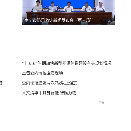
南宁市防汛救灾新闻发布会（第三场）
台风“
线
直击海
交流现
“十五五”时期加快新型能源体系建设有关规划情况
直击委内瑞拉强震现场
委内瑞拉连发两次7级以上强震
狠
人文清华丨具身智能 智赋万物