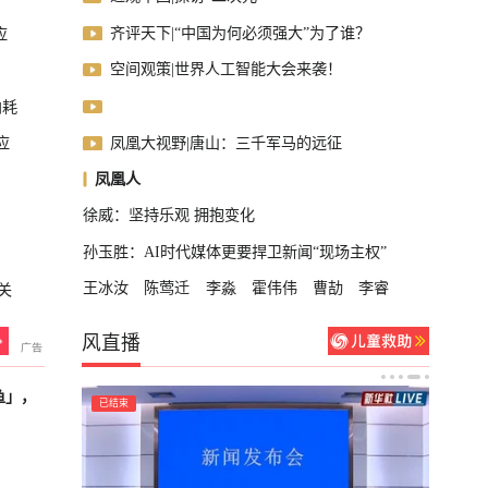
齐评天下|“中国为何必须强大”为了谁？
应
空间观策|世界人工智能大会来袭！
内耗
凤凰大视野|唐山：三千军马的远征
应
凤凰人
徐威：坚持乐观 拥抱变化
孙玉胜：AI时代媒体更要捍卫新闻“现场主权”
王冰汝
陈莺迁
李淼
霍伟伟
曹劼
李睿
关
风直播
鱼」，
已结束
已结束