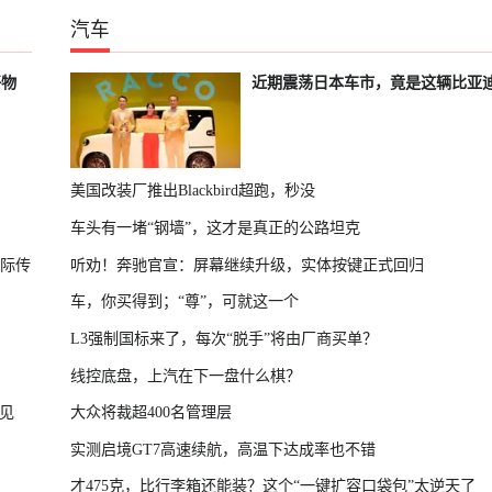
汽车
好物
近期震荡日本车市，竟是这辆比亚
美国改装厂推出Blackbird超跑，秒没
车头有一堵“钢墙”，这才是真正的公路坦克
国际传
听劝！奔驰官宣：屏幕继续升级，实体按键正式回归
车，你买得到；“尊”，可就这一个
L3强制国标来了，每次“脱手”将由厂商买单？
线控底盘，上汽在下一盘什么棋？
见
大众将裁超400名管理层
实测启境GT7高速续航，高温下达成率也不错
才475克，比行李箱还能装？这个“一键扩容口袋包”太逆天了