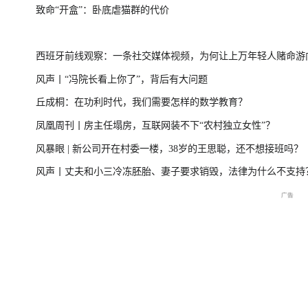
致命“开盒”：卧底虐猫群的代价
一
美伊局势僵持 凤凰最新报道
尊界MPV及华为
西班牙前线观察：一条社交媒体视频，为何让上万年轻人赌命游
风声丨“冯院长看上你了”，背后有大问题
洲？
丘成桐：在功利时代，我们需要怎样的数学教育？
周
2026年菲尔兹奖揭晓特别直
国新办：2026年上半年国民
重庆彭水山体崩塌
凤凰周刊丨房主任塌房，互联网装不下“农村独立女性”？
播
经济运行情况
最新进展
风暴眼 | 新公司开在村委一楼，38岁的王思聪，还不想接班吗？
风声丨丈夫和小三冷冻胚胎、妻子要求销毁，法律为什么不支持