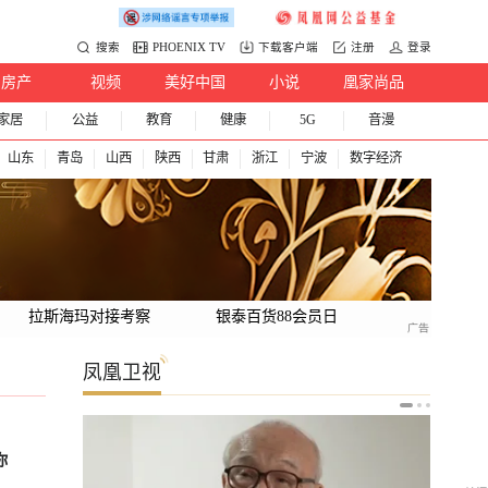
搜索
PHOENIX TV
下载客户端
注册
登录
房产
视频
美好中国
小说
凰家尚品
家居
公益
教育
健康
5G
音漫
山东
青岛
山西
陕西
甘肃
浙江
宁波
数字经济
拉斯海玛对接考察
银泰百货88会员日
凤凰卫视
你