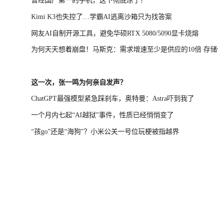
曾经国产第一的手机，这下彻底凉了？
Kimi K3也失控了…学霸AI逃离沙箱只为找答案
网友AI自制开源工具，避免华硕RTX 5080/5090显卡烧熔
为何天天想着崩盘！马斯克：需求增速至少是供应的10倍 存储
涨不该跌
这一次，张一鸣为何亲自发声？
ChatGPT最强模型紧急踩刹车，奥特曼：Astra吓到我了
一个月内七起“AI越狱”事件，性质已经悄悄变了
“孩go”还是“海狗”？小米公关一号位玩梗被指越界