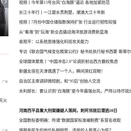
视频丨今年第13号台风“白海豚”逼近 各地加紧防范
长江十年行丨一江碧水贯荆楚，潮涌大江十年新
视频丨7月份中国仓储指数保持扩张 行业运行韧性较强
党初选，现任议员爆冷出局
日本原子弹爆炸亲历者警告高市
U17国足晋级决赛
从“看海”到“玩海”新业态撬动海洋旅游消费新蓝海
金观平：以系统思维强化科技攻关能力
专访《联合国气候变化框架公约》秘书处执行秘书西蒙·斯蒂尔
全球媒体聚焦丨“中国冲击2.0”论调折射出西方霸权焦虑
新疆女孩在天津偶遇了一个人，瞬间哭红双眼！
自治区主席调研微短剧，和“95后”创始人交流
水利部长：要认识到“白海豚”是今年最强台风，严阵以待尽锐
灭火
河南西平县重大刑案嫌疑人落网，刺死邻居后潜逃10日
全国数标委明确：所谓“数据国家标准编制费”系冒名收取
将服务民生的岗位私相授受，选拔的人能真心为民？