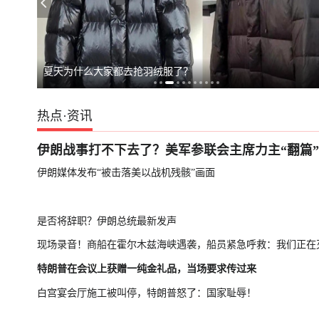
美田纳西州共和
夏天为什么大家都去抢羽绒服了？
热点
·
资讯
伊朗战事打不下去了？美军参联会主席力主“翻篇”
伊朗媒体发布“被击落美以战机残骸”画面
是否将辞职？伊朗总统最新发声
现场录音！商船在霍尔木兹海峡遇袭，船员紧急呼救：我们正在
特朗普在会议上获赠一纯金礼品，当场要求传过来
白宫宴会厅施工被叫停，特朗普怒了：国家耻辱！