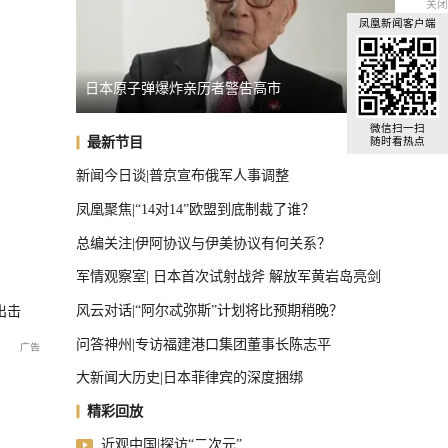
关闭
凤凰新闻客户端
俄罗斯库尔斯克州举行仪式纪念遇难平民
美田纳
全球汽车前十，中国占了三把椅子
微信扫一扫
最新节目
随时看热点
新闻今日谈|普京宣布俄军人事调整
凤凰聚焦|“14对14”欧盟到底制裁了谁？
总编关注|伊阿协议与伊美协议有何关系？
军情观察室| 日本首次试射战斧 解放军黄岩岛亮剑
风云对话|“阿尔忒弥斯”计划将比预期稍晚？
出击
问答神州|专访福建港口集团董事长陈志平
大新闻大历史|日本菲律宾的深度捆绑
精彩回放
近观中国|探访“二次元”