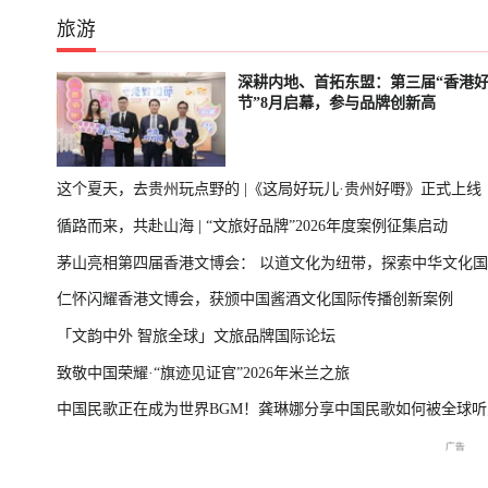
旅游
深耕内地、首拓东盟：第三届“香港
节”8月启幕，参与品牌创新高
这个夏天，去贵州玩点野的 |《这局好玩儿·贵州好嘢》正式上线
循路而来，共赴山海 | “文旅好品牌”2026年度案例征集启动
茅山亮相第四届香港文博会： 以道文化为纽带，探索中华文化
仁怀闪耀香港文博会，获颁中国酱酒文化国际传播创新案例
播新表达
「文韵中外 智旅全球」文旅品牌国际论坛
致敬中国荣耀·“旗迹见证官”2026年米兰之旅
中国民歌正在成为世界BGM！龚琳娜分享中国民歌如何被全球听