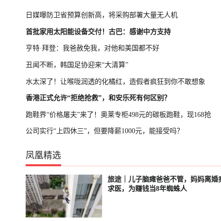
日媒曝防卫省预算创新高，将采购部署大量无人机
首批家用太阳能设备交付！古巴：感谢中方支持
亨特·拜登：我爸赦免我，对他和美国都不好
丑闻不断，韩国足协迎来“大清算”
水太深了！让喉咙润透的化橘红，造假者疯狂到你不敢想象
香港正式允许“拒绝抢救”，和安乐死有何区别？
跑鞋界“价格屠夫”来了！奥莱专柜498元的碳板跑鞋，现168抢
公司实行“上四休三”，但要降薪1000元，能接受吗？
凤凰精选
旅途｜儿子脑瘫爸爸不管，妈妈离婚
轮播中
已结束
求医，为赚钱当8年蜘蛛人