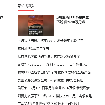
新车导购
迪？
理想i6第17万台量产车
下线 售24.98万元起
上汽集团与通用汽车续约，延长20年至2047年
东风风神L系三车发布
以前造SUV最怕的毛病，它这次居然避开了
营收2.96万亿日元、净利38亿日元：日产的春天，
魏牌CEO回应蓝山停产传闻 第四季度将推全新产品
回来了
美国公路交通安全局：研讨隐藏门手安全标准
乘联会：7月1-31日乘用车零售150.6万辆 新能源渗
消费力变强了？“9系”SUV 排队上市：用户需求或是
透率64.4%
宝马第5万台新世代iX3正式下线 历时9个月
主因