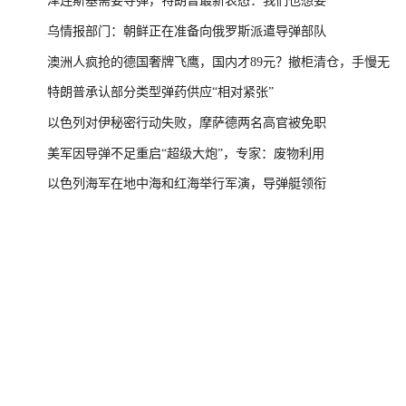
泽连斯基需要导弹，特朗普最新表态：我们也想要
乌情报部门：朝鲜正在准备向俄罗斯派遣导弹部队
澳洲人疯抢的德国奢牌飞鹰，国内才89元？撤柜清仓，手慢无
特朗普承认部分类型弹药供应“相对紧张”
以色列对伊秘密行动失败，摩萨德两名高官被免职
美军因导弹不足重启“超级大炮”，专家：废物利用
以色列海军在地中海和红海举行军演，导弹艇领衔