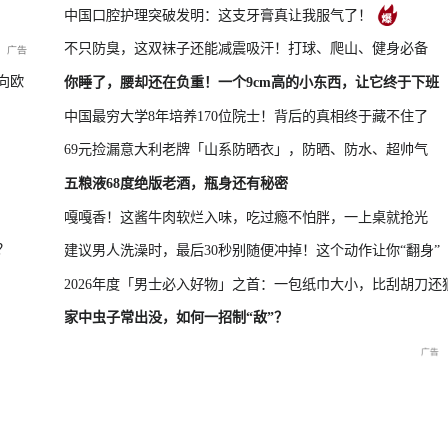
中国口腔护理突破发明：这支牙膏真让我服气了！
不只防臭，这双袜子还能减震吸汗！打球、爬山、健身必备
新品发布会
国新办：2026年上半年进出口情况
向欧
你睡了，腰却还在负重！一个9cm高的小东西，让它终于下班
中国最穷大学8年培养170位院士！背后的真相终于藏不住了
69元捡漏意大利老牌「山系防晒衣」，防晒、防水、超帅气
救援现场
重庆彭水山体崩塌新闻发布
五粮液68度绝版老酒，瓶身还有秘密
会
嘎嘎香！这酱牛肉软烂入味，吃过瘾不怕胖，一上桌就抢光
？
建议男人洗澡时，最后30秒别随便冲掉！这个动作让你“翻身”
2026年度「男士必入好物」之首：一包纸巾大小，比刮胡刀还
家中虫子常出没，如何一招制“敌”？