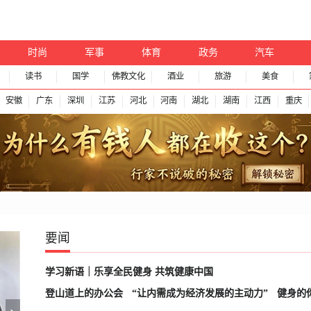
时尚
军事
体育
政务
汽车
读书
国学
佛教文化
酒业
旅游
美食
安徽
广东
深圳
江苏
河北
河南
湖北
湖南
江西
重庆
要闻
学习新语｜乐享全民健身 共筑健康中国
登山道上的办公会
“让内需成为经济发展的主动力”
健身的