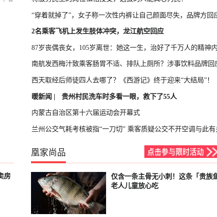
“穿着就掉了”，女子称一次性内裤让自己颜面尽失，品牌方回
2名乘客飞机上发生肢体冲突，龙江航空回应
87岁丧偶丧女，105岁离世：她这一生，治好了千万人的精神
南航发西梅汁致乘客肠胃不适、排队上厕所？涉事饮料品牌回
西天取经后师徒四人去哪了？《西游记》终于迎来“大结局”！
暖新闻 |
贵州村民洗车时多看一眼，救下了55人
内蒙古自治区第十六届运动会开幕式
兰州公交气耗考核被指“一刀切” 乘客质疑公交不开空调与此有
凰家尚品
卖房
仅含一条主骨无小刺！这条「贵族
已结束
老人儿童放心吃