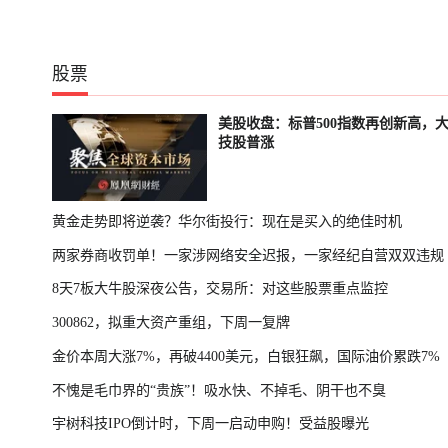
股票
美股收盘：标普500指数再创新高，
技股普涨
黄金走势即将逆袭？华尔街投行：现在是买入的绝佳时机
两家券商收罚单！一家涉网络安全迟报，一家经纪自营双双违规
8天7板大牛股深夜公告，交易所：对这些股票重点监控
300862，拟重大资产重组，下周一复牌
金价本周大涨7%，再破4400美元，白银狂飙，国际油价累跌7%
不愧是毛巾界的“贵族”！吸水快、不掉毛、阴干也不臭
宇树科技IPO倒计时，下周一启动申购！受益股曝光