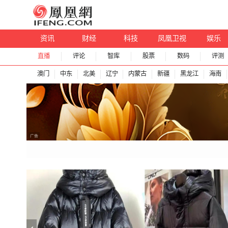
资讯
财经
科技
凤凰卫视
娱乐
直播
评论
智库
股票
数码
评测
澳门
中东
北美
辽宁
内蒙古
新疆
黑龙江
海南