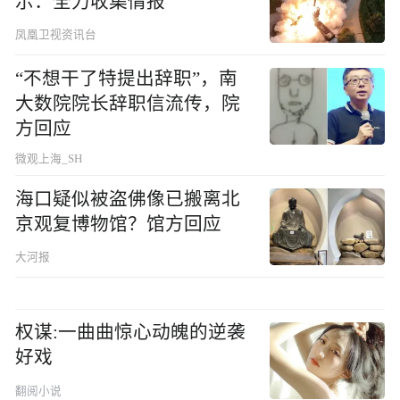
示：全力收集情报
凤凰卫视资讯台
“不想干了特提出辞职”，南
大数院院长辞职信流传，院
方回应
微观上海_SH
海口疑似被盗佛像已搬离北
京观复博物馆？馆方回应
大河报
权谋:一曲曲惊心动魄的逆袭
好戏
翻阅小说