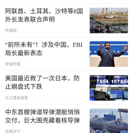
阿联酋、土耳其、沙特等8国
外长发表联合声明
环球网
“前所未有”！涉及中国，FBI
局长最新表态
环球时报
美国最近救了一次日本，防
止崩盘式下跌
马江博说趋势
中东首艘弹道导弹潜艇悄悄
交付，巨大围壳藏着核导弹
兵器肖宁