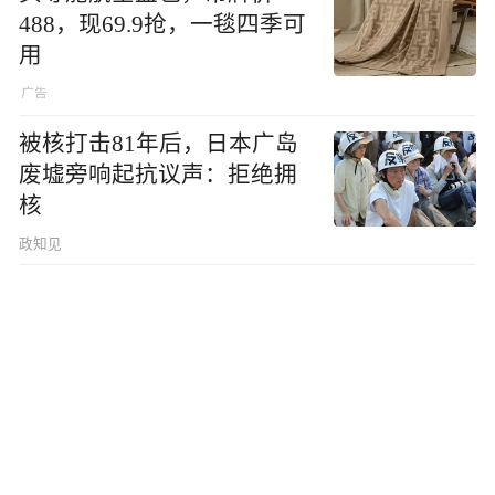
488，现69.9抢，一毯四季可
用
被核打击81年后，日本广岛
废墟旁响起抗议声：拒绝拥
核
政知见