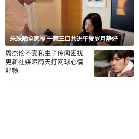
朱珠晒全家福 一家三口共进午餐岁月静好
周杰伦不受私生子传闻困扰
更新社媒晒雨天打网球心情
舒畅