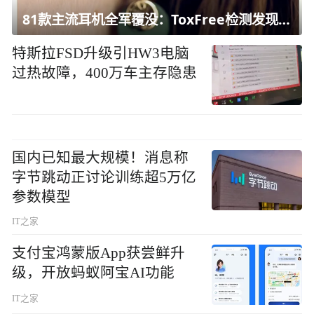
81款主流耳机全军覆没：ToxFree检测发现均含对人体有害化学物质
特斯拉FSD升级引HW3电脑
过热故障，400万车主存隐患
国内已知最大规模！消息称
字节跳动正讨论训练超5万亿
参数模型
IT之家
支付宝鸿蒙版App获尝鲜升
级，开放蚂蚁阿宝AI功能
IT之家