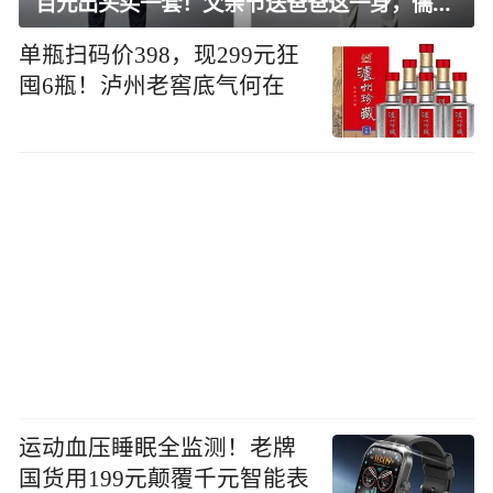
百元出头买一套！父亲节送爸爸这一身，儒雅有型还凉爽
单瓶扫码价398，现299元狂
囤6瓶！泸州老窖底气何在
运动血压睡眠全监测！老牌
国货用199元颠覆千元智能表