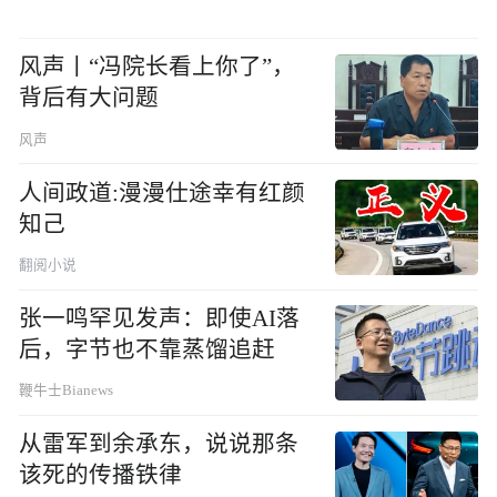
风声丨“冯院长看上你了”，
背后有大问题
风声
人间政道:漫漫仕途幸有红颜
知己
翻阅小说
张一鸣罕见发声：即使AI落
后，字节也不靠蒸馏追赶
鞭牛士Bianews
从雷军到余承东，说说那条
该死的传播铁律