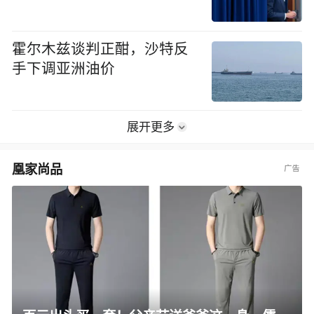
霍尔木兹谈判正酣，沙特反
手下调亚洲油价
展开更多
凰家尚品