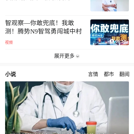
智观察—你敢兜底！我敢
测！腾势N9智驾勇闯城中村
06:50
视频
展开更多
小说
言情
都市
翻阅