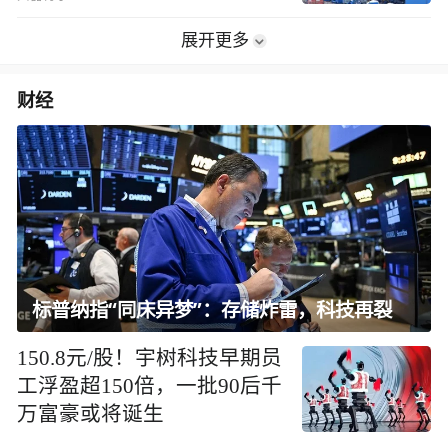
展开更多
财经
标普纳指“同床异梦”：存储炸雷，科技再裂
150.8元/股！宇树科技早期员
工浮盈超150倍，一批90后千
万富豪或将诞生