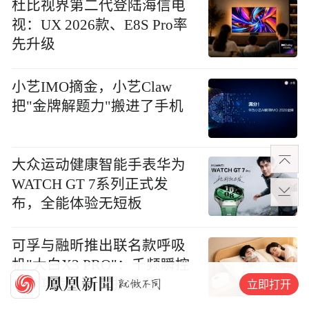
杜比视界第二代登陆海信电
视：UX 2026款、E8S Pro率
先升级
小艺IMO摘金，小艺Claw
把"金牌解题力"搬进了手机
大众运动健康智能手表华为
WATCH GT 7系列正式发
布，全能体验无短板
可孚与融昕推出联名款呼吸
机"大白X3 PRO"：千频瞬控
算法攻克人机对抗难题
立即打开