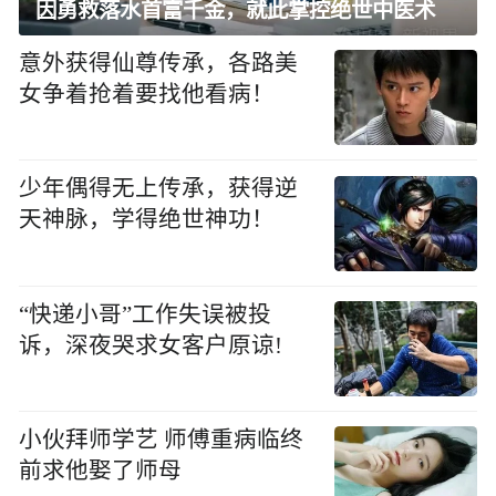
因勇救落水首富千金，就此掌控绝世中医术
意外获得仙尊传承，各路美
女争着抢着要找他看病！
少年偶得无上传承，获得逆
天神脉，学得绝世神功！
“快递小哥”工作失误被投
诉，深夜哭求女客户原谅!
小伙拜师学艺 师傅重病临终
前求他娶了师母