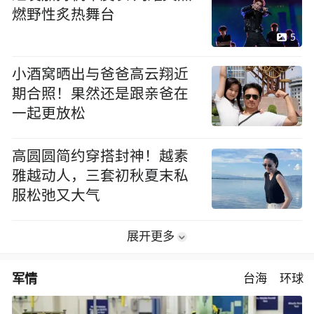
燃野性炙热舞台
5
小酒窝晒出与爸爸高云翔近
期合照！果然还是跟亲爸在
一起更放松
高圆圆简约穿搭封神！越素
雅越动人，三套初秋夏末私
服松弛又大气
展开更多
军情
台海
环球