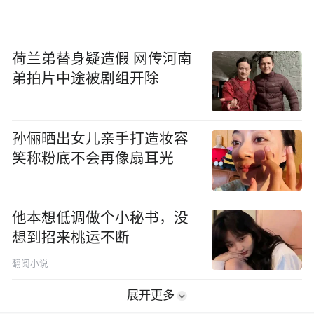
荷兰弟替身疑造假 网传河南
弟拍片中途被剧组开除
孙俪晒出女儿亲手打造妆容
笑称粉底不会再像扇耳光
他本想低调做个小秘书，没
想到招来桃运不断
翻阅小说
展开更多