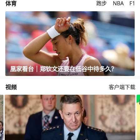
体育
跑步
NBA
F1
凰家看台｜郑钦文还要在低谷中待多久？
视频
客户端下载