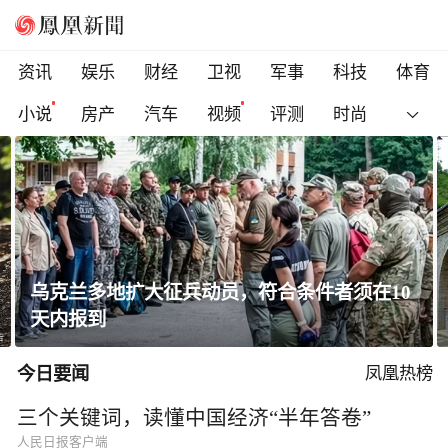
资讯
娱乐
财经
卫视
军事
科技
体育
小说
房产
汽车
视频
评测
时尚
黄土高原窑洞凭啥能冬暖夏凉？老祖宗的智慧
太绝了！
今日要闻
凤凰热榜
三个关键词，读懂中国经济“半年答卷”
人民日报客户端