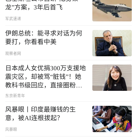
龙”方案，3年后首飞
军武速递
伊朗总统：能寻求对话为何
要打，你看看中美
观察者网
日本成人女优捐300万支援地
震灾区，却被骂“脏钱”！她
教科书级回应，直接圈粉无
数
东京新青年
风暴眼丨印度最赚钱的生
意，被AI连根拔起？
风暴眼