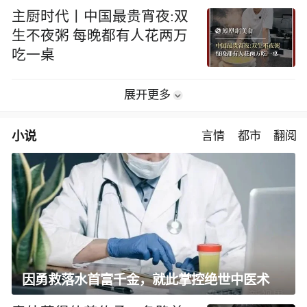
主厨时代丨中国最贵宵夜:双
生不夜粥 每晚都有人花两万
吃一桌
展开更多
小说
言情
都市
翻阅
因勇救落水首富千金，就此掌控绝世中医术