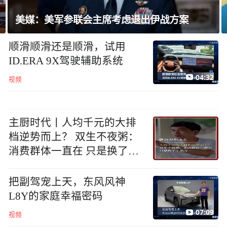
巴西总统批鲁比奥：他是罪魁祸首
顺滑顺滑还是顺滑，试用
ID.ERA 9X驾驶辅助系统
04:32
视频
主厨时代丨人均千元的大排
档逆势而上？ 双生不夜粥：
消费群体一直在 只是换了个
地方
把副驾宠上天，东风风神
L8Y的家庭幸福密码
07:09
视频