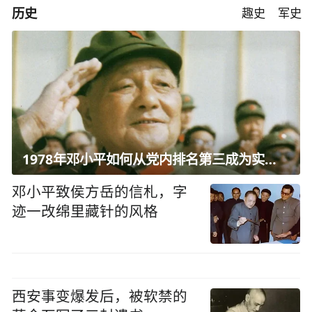
历史
趣史
军史
1978年邓小平如何从党内排名第三成为实际核心？
邓小平致侯方岳的信札，字
迹一改绵里藏针的风格
西安事变爆发后，被软禁的