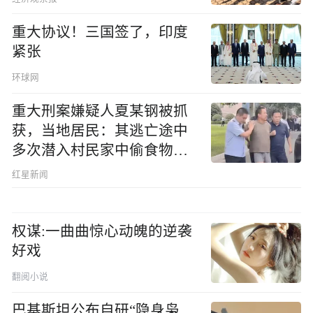
重大协议！三国签了，印度
紧张
环球网
重大刑案嫌疑人夏某钢被抓
获，当地居民：其逃亡途中
多次潜入村民家中偷食物被
发现
红星新闻
权谋:一曲曲惊心动魄的逆袭
好戏
翻阅小说
巴基斯坦公布自研“隐身枭