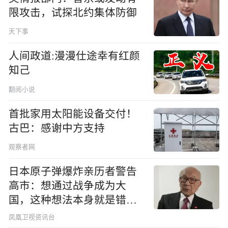
限攻击，试探北约集体防御
天下事
人间政道:漫漫仕途幸有红颜
知己
翻阅小说
首批家用太阳能设备交付！
古巴：感谢中方支持
观察者网
日本原子弹爆炸亲历者警告
高市：想通过战争成为大
国，这种想法本身就是错误
的
凤凰卫视资讯台