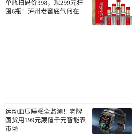
单瓶扫码价398，现299元狂
囤6瓶！泸州老窖底气何在
运动血压睡眠全监测！老牌
国货用199元颠覆千元智能表
市场