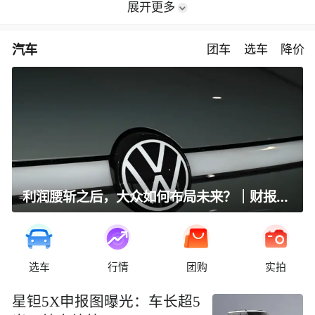
展开更多
汽车
团车
选车
降价
利润腰斩之后，大众如何布局未来？｜财报全视角
选车
行情
团购
实拍
星钽5X申报图曝光：车长超5