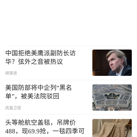
中国拒绝美鹰派副防长访
华？弦外之音被热议
胡锡进
美国防部将中企列“黑名
单”，被美法院驳回
凤凰卫视
头等舱航空盖毯，吊牌价
488，现69.9抢，一毯四季可