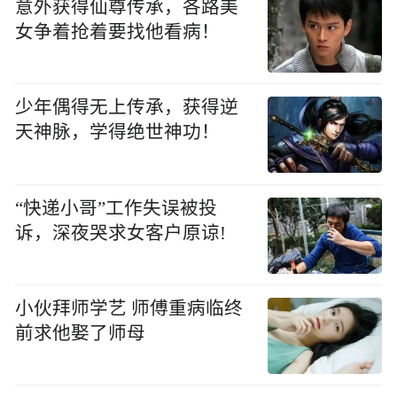
意外获得仙尊传承，各路美
女争着抢着要找他看病！
少年偶得无上传承，获得逆
天神脉，学得绝世神功！
“快递小哥”工作失误被投
诉，深夜哭求女客户原谅!
小伙拜师学艺 师傅重病临终
前求他娶了师母