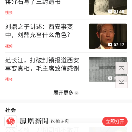
蒋介石写了三封遗书
01:19
视频
刘鼎之子讲述：西安事变
中，刘鼎充当什么角色？
02:12
视频
范长江，打破封锁报道西安
事变真相，毛主席致信感谢
03:56
视频
展开更多
社会
立即打开
公交考核一刀切司机不敢开