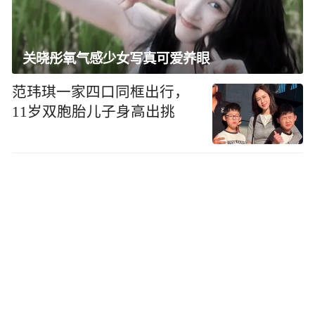
关晓彤氧气感少女写真可爱养眼
范玮琪一家四口同框出行，
11岁双胞胎儿子身高出挑