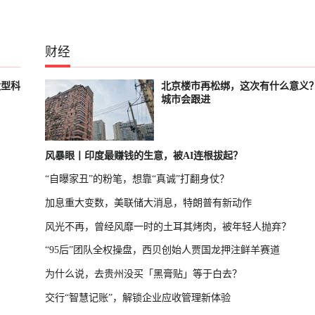
财经
大型科
北京楼市再松绑，这次有什么意义
城市会跟进
风暴眼丨印度最赚钱的生意，被AI连根拔起？
“自曝家丑”的粉笔，想靠“真诚”打翻身仗？
加息重大变数，美联储大消息，特朗普有新动作
风光不再，曾经风靡一时的土耳其烤肉，被年轻人抛弃？
“95后”团队全权操盘，西贝创始人贾国龙押注鲜羊赛道
为什么说，去贵州没买「黑膏贴」等于白去？
交行“智慧记账”，解锁企业应收管理新体验