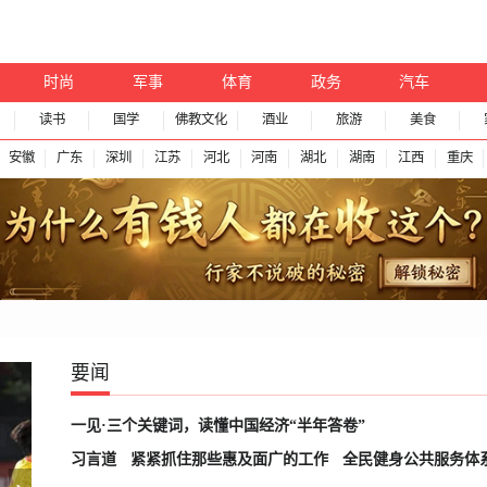
时尚
军事
体育
政务
汽车
读书
国学
佛教文化
酒业
旅游
美食
安徽
广东
深圳
江苏
河北
河南
湖北
湖南
江西
重庆
要闻
一见·三个关键词，读懂中国经济“半年答卷”
习言道
紧紧抓住那些惠及面广的工作
全民健身公共服务体