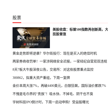
股票
美股收盘：标普500指数再创新高，
技股普涨
黄金走势即将逆袭？华尔街投行：现在是买入的绝佳时机
两家券商收罚单！一家涉网络安全迟报，一家经纪自营双双违规
8天7板大牛股深夜公告，交易所：对这些股票重点监控
300862，拟重大资产重组，下周一复牌
金价本周大涨7%，再破4400美元，白银狂飙，国际油价累跌7%
不愧是毛巾界的“贵族”！吸水快、不掉毛、阴干也不臭
宇树科技IPO倒计时，下周一启动申购！受益股曝光