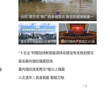
）
台风“美莎克”致广西多地受灾 直击防城港救援一
美伊局
线
直击海军舰艇编队在港开放
庆祝中国共产党成立105周
2026
交流现场
年大会特别报道
播
“十五五”时期加快新型能源体系建设有关规划情况
直击委内瑞拉强震现场
委内瑞拉连发两次7级以上强震
狠
人文清华丨具身智能 智赋万物