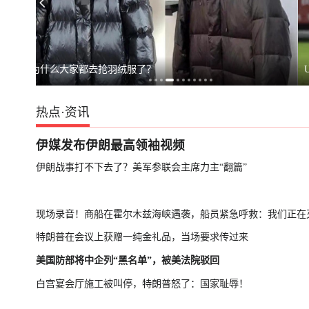
日本原子弹爆炸亲历者警告高市
马斯克拒绝乌克
U17国足晋级决赛
热点
·
资讯
伊媒发布伊朗最高领袖视频
伊朗战事打不下去了？美军参联会主席力主“翻篇”
现场录音！商船在霍尔木兹海峡遇袭，船员紧急呼救：我们正在
特朗普在会议上获赠一纯金礼品，当场要求传过来
美国防部将中企列“黑名单”，被美法院驳回
白宫宴会厅施工被叫停，特朗普怒了：国家耻辱！