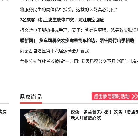
将服务民生的岗位私相授受，选拔的人能真心为民？
2名乘客飞机上发生肢体冲突，龙江航空回应
柯文哲电子脚镣换成手环，妻子：羞辱性更强，恐导致皮肤溃
暖新闻 |
货车司机突发疾病晕倒车轮边，陌生同行出手相助
内蒙古自治区第十六届运动会开幕式
兰州公交气耗考核被指“一刀切” 乘客质疑公交不开空调与此有
凰家尚品
卖房
仅含一条主骨无小刺！这条「贵族
已结束
老人儿童放心吃