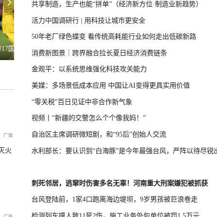
共享制造，生产也能“拼单”（经济新方位·制造业新趋势）
活力中国调研行 | 用科技让城市更安全
50年老厂绿色蝶变 看传统高耗能行业如何走出低碳新路
兰用“星链”打击俄境内目标
日新版《防卫白皮书》想向外界传达3
全球汽车前十，中国占了三把椅子
消费新图景｜跨界融合拉长夏日经济消费链条
金观平：以系统思维强化科技攻关能力
美媒：多场景低成本应用 中国让AI变得更具实用价值
“零关税”百日见证中非合作新气象
视频丨“新疆的交警怎么个个像我妈！”
自治区主席调研微短剧，和“95后”创始人交流
灭火
水利部长：要认识到“白海豚”是今年最强台风，严阵以待尽锐
刺死邻居，逃窜时伤害多名无辜！河南重大刑案嫌犯被抓获
台风登陆前，1家4口跑离海边堤坝，9岁男孩被巨浪卷走
检测列车撞人致11死2伤，施工业务外包单位被罚1.5万元