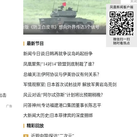
关闭
凤凰新闻客户端
个信号
日本原子弹爆炸亲历者警告高市
马斯克
从复古休闲到先锋正装，许凯解锁出道十周年大片
微信扫一扫
最新节目
随时看热点
新闻今日谈|日韩再就争议岛屿起纷争
凤凰聚焦|“14对14”欧盟到底制裁了谁？
总编关注|伊阿协议与伊美协议有何关系？
军情观察室| 日本首次试射战斧 解放军黄岩岛亮剑
风云对话|“阿尔忒弥斯”计划将比预期稍晚？
出击
问答神州|专访福建港口集团董事长陈志平
大新闻大历史|日本菲律宾的深度捆绑
精彩回放
近观中国|探访“二次元”