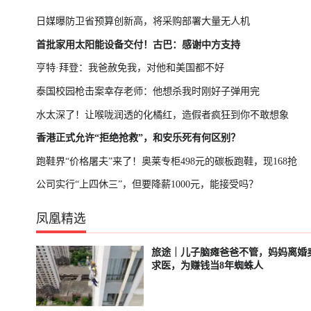
日媒曝防卫省预算创新高，将采购部署大量无人机
首批家用太阳能设备交付！古巴：感谢中方支持
亨特·拜登：我爸赦免我，对他和美国都不好
泰国校园枪击案幸存老师：他想杀我时刚好子弹用完
水太深了！让喉咙润透的化橘红，造假者疯狂到你不敢想象
香港正式允许“拒绝抢救”，和安乐死有何区别？
跑鞋界“价格屠夫”来了！奥莱专柜498元的碳板跑鞋，现168抢
公司实行“上四休三”，但要降薪1000元，能接受吗？
凤凰精选
旅途｜儿子脑瘫爸爸不管，妈妈离婚
已结束
已结束
求医，为赚钱当8年蜘蛛人