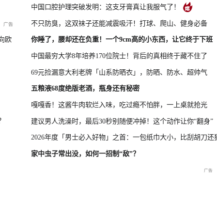
中国口腔护理突破发明：这支牙膏真让我服气了！
不只防臭，这双袜子还能减震吸汗！打球、爬山、健身必备
年上半年进出口情况
南宁市防汛救灾新闻发布会（第三场
向欧
你睡了，腰却还在负重！一个9cm高的小东西，让它终于下班
中国最穷大学8年培养170位院士！背后的真相终于藏不住了
69元捡漏意大利老牌「山系防晒衣」，防晒、防水、超帅气
五粮液68度绝版老酒，瓶身还有秘密
嘎嘎香！这酱牛肉软烂入味，吃过瘾不怕胖，一上桌就抢光
？
建议男人洗澡时，最后30秒别随便冲掉！这个动作让你“翻身”
2026年度「男士必入好物」之首：一包纸巾大小，比刮胡刀还
家中虫子常出没，如何一招制“敌”？