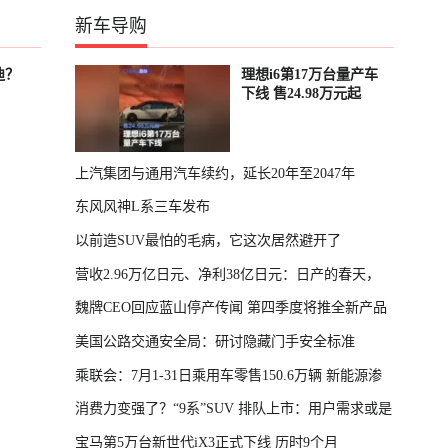
新车导购
迪？
理想i6第17万台量产车
下线 售24.98万元起
上汽集团与通用汽车续约，延长20年至2047年
东风风神L系三车发布
以前造SUV最怕的毛病，它这次居然避开了
营收2.96万亿日元、净利38亿日元：日产的春天，
魏牌CEO回应蓝山停产传闻 第四季度将推全新产品
回来了
美国公路交通安全局：研讨隐藏门手安全标准
乘联会：7月1-31日乘用车零售150.6万辆 新能源渗
消费力变强了？“9系”SUV 排队上市：用户需求或是
透率64.4%
宝马第5万台新世代iX3正式下线 历时9个月
主因