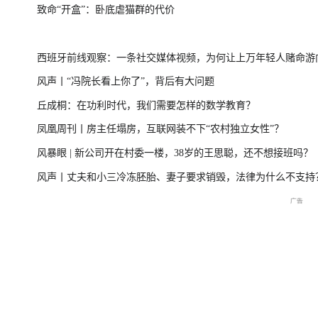
致命“开盒”：卧底虐猫群的代价
尊界MPV及华为新品发布会
国新办：2026
西班牙前线观察：一条社交媒体视频，为何让上万年轻人赌命游
风声丨“冯院长看上你了”，背后有大问题
洲？
丘成桐：在功利时代，我们需要怎样的数学教育？
国民
重庆彭水山体崩塌救援现场
重庆彭水山体崩塌新闻发布
凤凰周刊丨房主任塌房，互联网装不下“农村独立女性”？
最新进展
会
风暴眼 | 新公司开在村委一楼，38岁的王思聪，还不想接班吗？
风声丨丈夫和小三冷冻胚胎、妻子要求销毁，法律为什么不支持