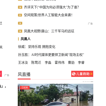
齐评天下|“中国为何必须强大”为了谁？
空间观策|世界人工智能大会来袭！
烂
凤凰大视野|唐山：三千军马的远征
凤凰人
徐威：坚持乐观 拥抱变化
关
孙玉胜：AI时代媒体更要捍卫新闻“现场主权”
王冰汝
陈莺迁
李淼
霍伟伟
曹劼
李睿
风直播
鱼」，
已结束
轮播中