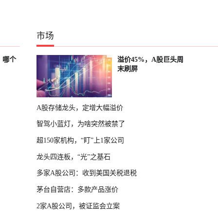
市场
？哪个
溢价45%，A股巨头周
末刷屏
A股存储龙头，定增大幅溢价
智驾小蓝灯，为啥突然被禁了
超150家机构，“盯”上1家公司
龙头四连板，“光”之基石
多家A股公司：收到美国关税退税
茅台自营店：多款产品涨价
2家A股公司，被证监会立案