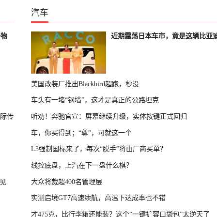
汽车
好物
近期震荡日本车市，竟是这辆比亚
美国改装厂推出Blackbird超跑，秒没
车头有一堵“钢墙”，这才是真正的公路坦克
国际传
听劝！奔驰官宣：屏幕继续升级，实体按键正式回归
车，你买得到；“尊”，可就这一个
L3强制国标来了，每次“脱手”将由厂商买单？
线控底盘，上汽在下一盘什么棋？
见
大众将裁超400名管理层
实测启境GT7高速续航，高温下达成率也不错
才475克，比行李箱还能装？这个“一键扩容口袋包”太逆天了