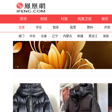
资讯
财经
科技
凤凰卫视
娱乐
直播
评论
智库
股票
数码
评测
澳门
中东
北美
辽宁
内蒙古
新疆
黑龙江
海南