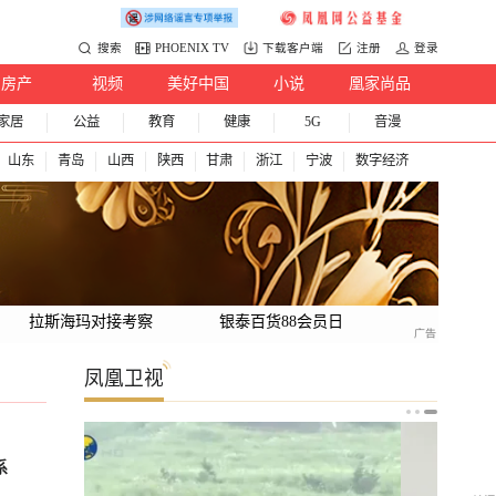
搜索
PHOENIX TV
下载客户端
注册
登录
房产
视频
美好中国
小说
凰家尚品
家居
公益
教育
健康
5G
音漫
山东
青岛
山西
陕西
甘肃
浙江
宁波
数字经济
拉斯海玛对接考察
银泰百货88会员日
凤凰卫视
系