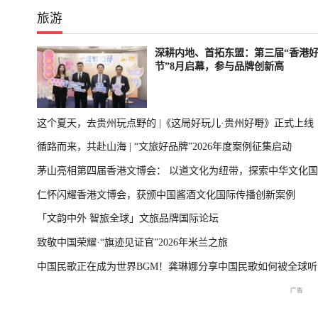
旅游
深耕内地、首拓东盟：第三届“香港
节”8月启幕，参与品牌创新高
这个夏天，去贵州玩点野的 |《这局好玩儿·贵州好嘢》正式上线
循路而来，共赴山海 | “文旅好品牌”2026年度案例征集启动
茅山亮相第四届香港文博会： 以道文化为纽带，探索中华文化
仁怀闪耀香港文博会，获颁中国酱酒文化国际传播创新案例
播新表达
「文韵中外 智旅全球」文旅品牌国际论坛
致敬中国荣耀·“旗迹见证官”2026年米兰之旅
中国民歌正在成为世界BGM！龚琳娜分享中国民歌如何被全球听