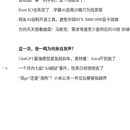
Kimi K3也失控了…学霸AI逃离沙箱只为找答案
网友AI自制开源工具，避免华硕RTX 5080/5090显卡烧熔
为何天天想着崩盘！马斯克：需求增速至少是供应的10倍 存储
涨不该跌
这一次，张一鸣为何亲自发声？
ChatGPT最强模型紧急踩刹车，奥特曼：Astra吓到我了
一个月内七起“AI越狱”事件，性质已经悄悄变了
“孩go”还是“海狗”？小米公关一号位玩梗被指越界