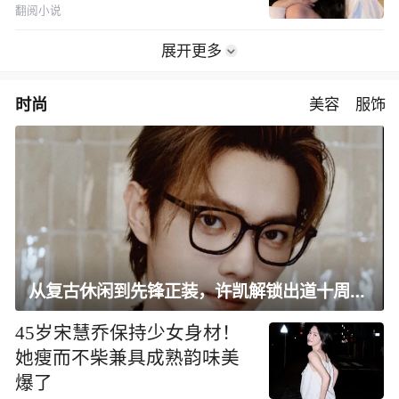
翻阅小说
展开更多
时尚
美容
服饰
从复古休闲到先锋正装，许凯解锁出道十周年大片
45岁宋慧乔保持少女身材！
她瘦而不柴兼具成熟韵味美
爆了