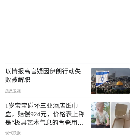
以情报高官疑因伊朗行动失
败被解职
凤凰卫视
1岁宝宝碰坏三亚酒店纸巾
盒，赔偿924元，价格表上称
是“极具艺术气息的骨瓷用
品”
现代快报