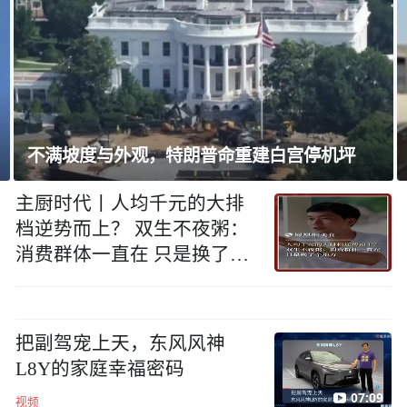
以方筑土墙横贯加沙南北，恐永久分割加沙
主厨时代丨人均千元的大排
档逆势而上？ 双生不夜粥：
消费群体一直在 只是换了个
地方
把副驾宠上天，东风风神
L8Y的家庭幸福密码
07:09
视频