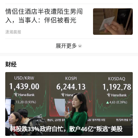
情侣住酒店半夜遭陌生男闯
入，当事人：伴侣被看光
潇湘晨报
展开更多
财经
韩股跌33%政府白忙，散户46亿“叛逃”美股