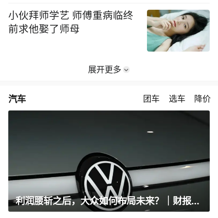
小伙拜师学艺 师傅重病临终
前求他娶了师母
展开更多
汽车
团车
选车
降价
利润腰斩之后，大众如何布局未来？｜财报全视角