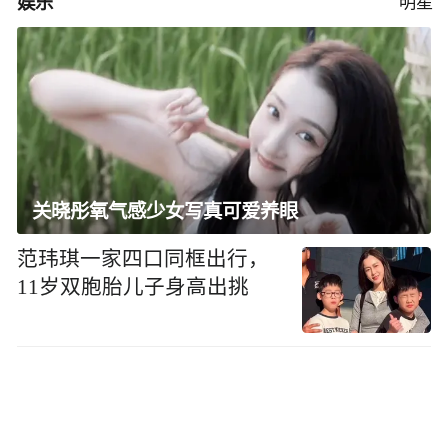
娱乐
明星
关晓彤氧气感少女写真可爱养眼
范玮琪一家四口同框出行，
11岁双胞胎儿子身高出挑