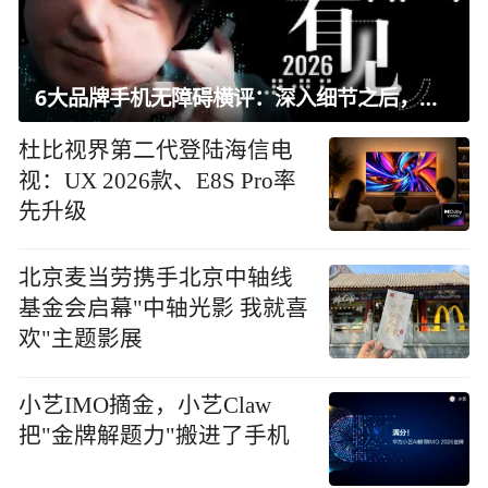
6大品牌手机无障碍横评：深入细节之后，似乎只有苹果能挺住？｜ 看见2026
杜比视界第二代登陆海信电
视：UX 2026款、E8S Pro率
先升级
北京麦当劳携手北京中轴线
基金会启幕"中轴光影 我就喜
欢"主题影展
小艺IMO摘金，小艺Claw
把"金牌解题力"搬进了手机