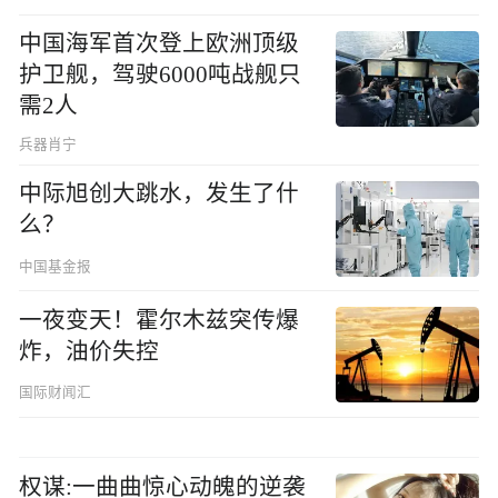
中国海军首次登上欧洲顶级
护卫舰，驾驶6000吨战舰只
需2人
兵器肖宁
中际旭创大跳水，发生了什
么？
中国基金报
一夜变天！霍尔木兹突传爆
炸，油价失控
国际财闻汇
权谋:一曲曲惊心动魄的逆袭