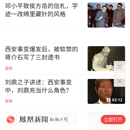
邓小平致侯方岳的信札，字
迹一改绵里藏针的风格
西安事变爆发后，被软禁的
蒋介石写了三封遗书
01:19
视频
刘鼎之子讲述：西安事变
中，刘鼎充当什么角色？
02:12
视频
范长江，打破封锁报道西安
立即打开
事变真相，毛主席致信感谢