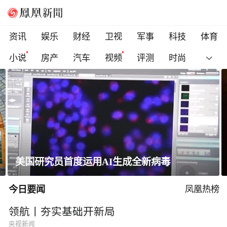
资讯
娱乐
财经
卫视
军事
科技
体育
小说
房产
汽车
视频
评测
时尚
一条隐蔽精干、长期潜伏的道路
今日要闻
凤凰热榜
领航丨夯实基础开新局
央视新闻