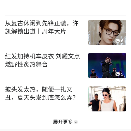
从复古休闲到先锋正装，许
凯解锁出道十周年大片
6
红发加持机车皮衣 刘耀文点
燃野性炙热舞台
5
披头发太热，随便一扎又
丑，夏天头发到底怎么弄？
展开更多