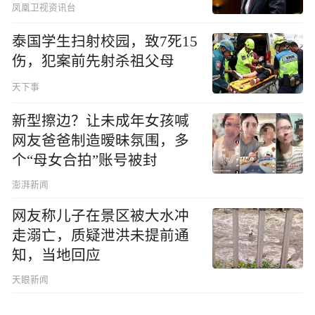
凤凰卫视资讯台
泰国学生扫射校园，致7死15
伤，犯案前先射杀祖父母
天下事
新型擦边？让未成年女孩喊
网友爸爸制造暧昧氛围，多
个“母女合拍”账号被封
澎湃新闻
网友称儿子在景区被大水冲
走溺亡，质疑泄洪未提前通
知，当地回应
天眼新闻