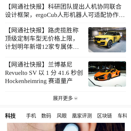
【网通社快报】科研团队提出人机协同联合
设计框架，ergoCub人形机器人可适配协作伙
伴并降低人体腰背负荷
【网通社快报】路虎揽胜称
顶级定制车型无价格上限，
计划明年新增12家专属体验
店
【网通社快报】兰博基尼
Revuelto SV 以 1 分 41.6 秒创
Hockenheimring 赛道量产
展开更多
科技
手机
数码
风眼
凰家评测
区块链
车科