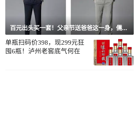
百元出头买一套！父亲节送爸爸这一身，儒雅有型还凉爽
单瓶扫码价398，现299元狂
囤6瓶！泸州老窖底气何在