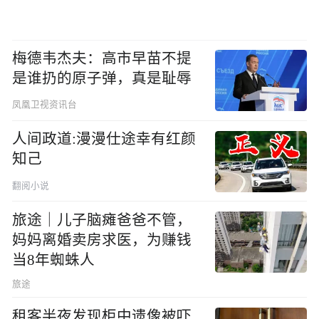
梅德韦杰夫：高市早苗不提
是谁扔的原子弹，真是耻辱
凤凰卫视资讯台
人间政道:漫漫仕途幸有红颜
知己
翻阅小说
旅途｜儿子脑瘫爸爸不管，
妈妈离婚卖房求医，为赚钱
当8年蜘蛛人
旅途
租客半夜发现柜中遗像被吓