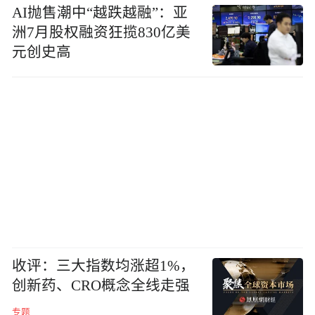
AI抛售潮中“越跌越融”：亚
洲7月股权融资狂揽830亿美
元创史高
收评：三大指数均涨超1%，
创新药、CRO概念全线走强
专题