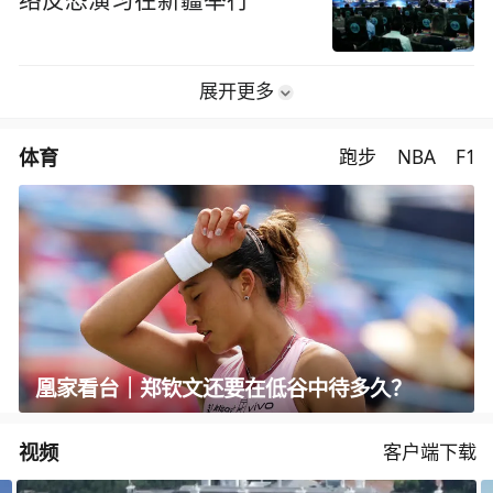
络反恐演习在新疆举行
展开更多
体育
跑步
NBA
F1
凰家看台｜郑钦文还要在低谷中待多久？
视频
客户端下载