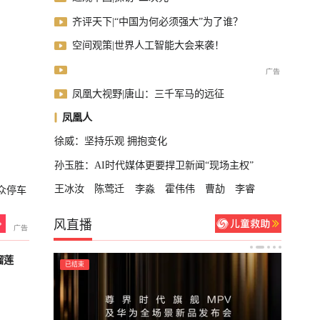
齐评天下|“中国为何必须强大”为了谁？
空间观策|世界人工智能大会来袭！
凤凰大视野|唐山：三千军马的远征
凤凰人
徐威：坚持乐观 拥抱变化
孙玉胜：AI时代媒体更要捍卫新闻“现场主权”
王冰汝
陈莺迁
李淼
霍伟伟
曹劼
李睿
众停车
风直播
榴莲
已结束
已结束