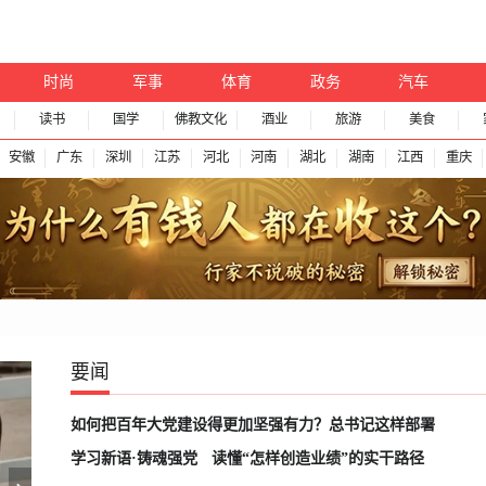
时尚
军事
体育
政务
汽车
读书
国学
佛教文化
酒业
旅游
美食
安徽
广东
深圳
江苏
河北
河南
湖北
湖南
江西
重庆
要闻
如何把百年大党建设得更加坚强有力？总书记这样部署
学习新语·铸魂强党
读懂“怎样创造业绩”的实干路径