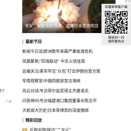
关闭
凤凰新闻客户端
明显
俄罗斯警告德国援乌：或招致灾难性后果
台湾启
国际足联主席首次公开道歉
微信扫一扫
最新节目
随时看热点
新闻今日谈|欧洲数年来最严重偷渡危机
凤凰聚焦|“四海联动” 中东火烧连营
总编关注|美军罕见“众包”打击伊朗创意方案
军情观察室|中俄四舰穿宫古海峡
风云对话|专访菲尔兹奖得主杰曼诺夫
平？
问答神州|专访福建港口集团董事长陈志平
大新闻大历史|日本菲律宾的深度捆绑
精彩回放
近观中国|探访“二次元”