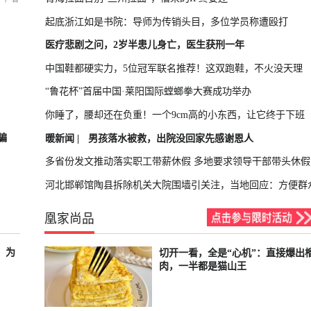
起底浙江如是书院：导师为传销头目，多位学员称遭殴打
医疗悲剧之问，2岁半患儿身亡，医生获刑一年
中国鞋都硬实力，5位冠军联名推荐！这双跑鞋，不火没天理
“鲁花杯”首届中国·莱阳国际螳螂拳大赛成功举办
你睡了，腰却还在负重！一个9cm高的小东西，让它终于下班
骗
暖新闻 |
男孩落水被救，出院没回家先感谢恩人
多省份发文推动落实职工带薪休假 多地要求领导干部带头休假
河北邯郸馆陶县拆除机关大院围墙引关注，当地回应：方便群
凰家尚品
，为
切开一看，全是“心机”：直接爆出
已结束
肉，一半都是猫山王