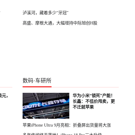
？
泸溪河，藏着多少“牙冠”
高盛、摩根大通，大幅增持中际旭创H股
数码
·
车研所
美元，
华为小米“锁死”产能！
长鑫：不低价甩卖，更
不迁就苹果
苹果iPhone Ultra 9月亮相：折叠屏出货量将大涨