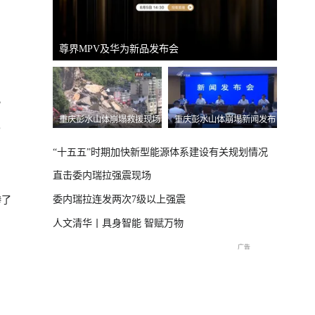
国新办：2026年上半年进出口情况
南宁市
）
？
体崩塌新闻发布
“十五五”时期加快新型能源体系建设有关规划情况
直击委内瑞拉强震现场
委内瑞拉连发两次7级以上强震
惨了
人文清华丨具身智能 智赋万物