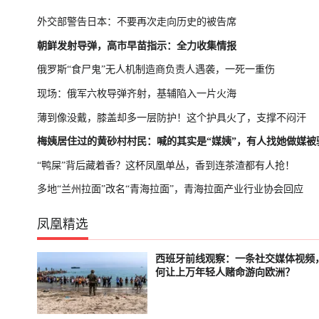
外交部警告日本：不要再次走向历史的被告席
朝鲜发射导弹，高市早苗指示：全力收集情报
俄罗斯“食尸鬼”无人机制造商负责人遇袭，一死一重伤
现场：俄军六枚导弹齐射，基辅陷入一片火海
薄到像没戴，膝盖却多一层防护！这个护具火了，支撑不闷汗
梅姨居住过的黄砂村村民：喊的其实是“媒姨”，有人找她做媒被
“鸭屎”背后藏着香？这杯凤凰单丛，香到连茶渣都有人抢！
多地“兰州拉面”改名“青海拉面”，青海拉面产业行业协会回应
凤凰精选
西班牙前线观察：一条社交媒体视频
已结束
轮播中
何让上万年轻人赌命游向欧洲？