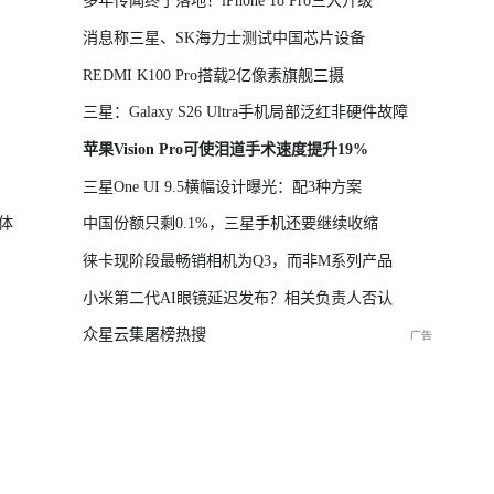
多年传闻终于落地！iPhone 18 Pro三大升级
消息称三星、SK海力士测试中国芯片设备
REDMI K100 Pro搭载2亿像素旗舰三摄
三星：Galaxy S26 Ultra手机局部泛红非硬件故障
苹果Vision Pro可使泪道手术速度提升19%
三星One UI 9.5横幅设计曝光：配3种方案
体
中国份额只剩0.1%，三星手机还要继续收缩
徕卡现阶段最畅销相机为Q3，而非M系列产品
小米第二代AI眼镜延迟发布？相关负责人否认
众星云集屠榜热搜