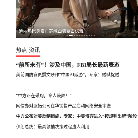
台湾启动汉光演
迪丽热巴身着灯芯绒西装复古优雅
热点
·
资讯
“前所未有”！涉及中国，FBI局长最新表态
美前国防官员撰文炒作“中国AI威胁”，专家：贼喊捉贼
“中方正在采购，令人鼓舞！”
网信办对派拓公司在华销售产品启动网络安全审查
中方公布对美反制措施，专家：中美博弈进入“按规则出牌”阶段
伊朗总统：最高领袖决策过程遭人利用