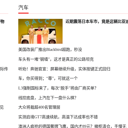
汽车
好物
近期震荡日本车市，竟是这辆比亚
美国改装厂推出Blackbird超跑，秒没
车头有一堵“钢墙”，这才是真正的公路坦克
国际传
听劝！奔驰官宣：屏幕继续升级，实体按键正式回归
车，你买得到；“尊”，可就这一个
L3强制国标来了，每次“脱手”将由厂商买单？
线控底盘，上汽在下一盘什么棋？
见
大众将裁超400名管理层
实测启境GT7高速续航，高温下达成率也不错
澳洲人疯抢的德国奢牌飞鹰，国内才89元？撤柜清仓，手慢无