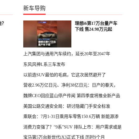
新车导购
迪？
理想i6第17万台量产车
下线 售24.98万元起
上汽集团与通用汽车续约，延长20年至2047年
东风风神L系三车发布
以前造SUV最怕的毛病，它这次居然避开了
营收2.96万亿日元、净利38亿日元：日产的春天，
魏牌CEO回应蓝山停产传闻 第四季度将推全新产品
回来了
美国公路交通安全局：研讨隐藏门手安全标准
乘联会：7月1-31日乘用车零售150.6万辆 新能源渗
消费力变强了？“9系”SUV 排队上市：用户需求或是
透率64.4%
宝马第5万台新世代iX3正式下线 历时9个月
主因