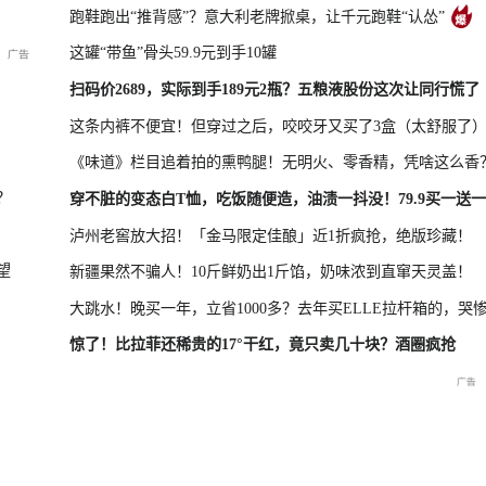
跑鞋跑出“推背感”？意大利老牌掀桌，让千元跑鞋“认怂”
这罐“带鱼”骨头59.9元到手10罐
凤凰最新报道
尊界MPV及华为新品发布会
扫码价2689，实际到手189元2瓶？五粮液股份这次让同行慌了
这条内裤不便宜！但穿过之后，咬咬牙又买了3盒（太舒服了
《味道》栏目追着拍的熏鸭腿！无明火、零香精，凭啥这么香
晓特别直
国新办：2026年上半年国民
重庆彭水山体崩塌救援现场
重庆彭水山
？
穿不脏的变态白T恤，吃饭随便造，油渍一抖没！79.9买一送一
经济运行情况
最新进展
会
泸州老窖放大招！「金马限定佳酿」近1折疯抢，绝版珍藏！
望
新疆果然不骗人！10斤鲜奶出1斤馅，奶味浓到直窜天灵盖！
大跳水！晚买一年，立省1000多？去年买ELLE拉杆箱的，哭
惊了！比拉菲还稀贵的17°干红，竟只卖几十块？酒圈疯抢