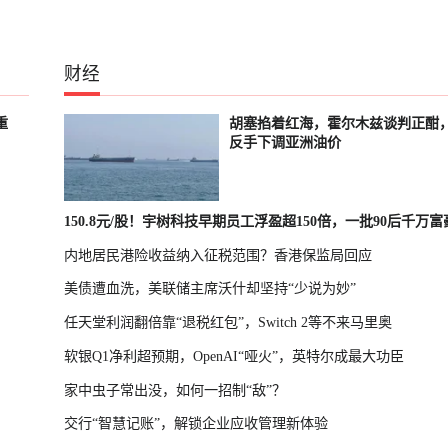
财经
重
胡塞掐着红海，霍尔木兹谈判正酣
反手下调亚洲油价
150.8元/股！宇树科技早期员工浮盈超150倍，一批90后千万
内地居民港险收益纳入征税范围？香港保监局回应
诞生
美债遭血洗，美联储主席沃什却坚持“少说为妙”
任天堂利润翻倍靠“退税红包”，Switch 2等不来马里奥
软银Q1净利超预期，OpenAI“哑火”，英特尔成最大功臣
家中虫子常出没，如何一招制“敌”？
交行“智慧记账”，解锁企业应收管理新体验