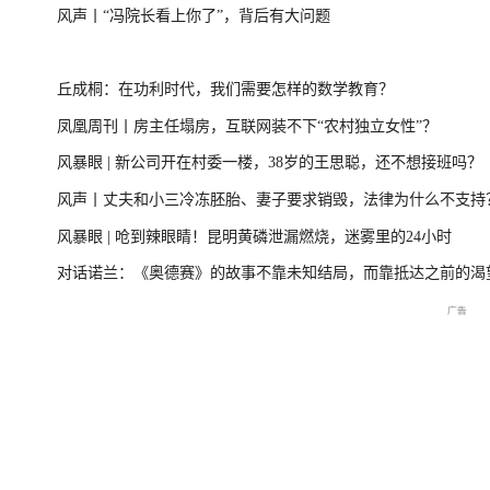
风声丨“冯院长看上你了”，背后有大问题
台风“美莎克”致广西多地受灾 直击防城港救援一
美伊局势缓和 
丘成桐：在功利时代，我们需要怎样的数学教育？
线
凤凰周刊丨房主任塌房，互联网装不下“农村独立女性”？
风暴眼 | 新公司开在村委一楼，38岁的王思聪，还不想接班吗？
直击海军舰艇编队在港开放
庆祝中国共产党成立105周
2026年菲尔兹奖揭
风声丨丈夫和小三冷冻胚胎、妻子要求销毁，法律为什么不支持
交流现场
年大会特别报道
播
风暴眼 | 呛到辣眼睛！昆明黄磷泄漏燃烧，迷雾里的24小时
对话诺兰：《奥德赛》的故事不靠未知结局，而靠抵达之前的渴