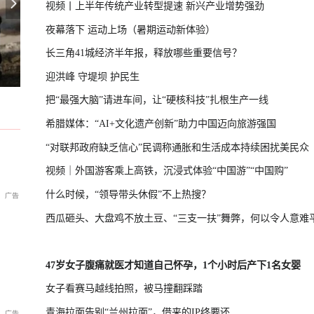
视频丨上半年传统产业转型提速 新兴产业增势强劲
夜幕落下 运动上场（暑期运动新体验）
长三角41城经济半年报，释放哪些重要信号？
习，学者：制造紧张局势捞预算
专家：朝鲜发射导弹，威慑日本意图
茅台镇老饕从不问牌子，只问“有罗庆忠吗”，百元价位喝哭老酒鬼
迎洪峰 守堤坝 护民生
把“最强大脑”请进车间，让“硬核科技”扎根生产一线
希腊媒体：“AI+文化遗产创新”助力中国迈向旅游强国
“对联邦政府缺乏信心”民调称通胀和生活成本持续困扰美民众
视频｜外国游客乘上高铁，沉浸式体验“中国游”“中国购”
什么时候，“领导带头休假”不上热搜？
西瓜砸头、大盘鸡不放土豆、“三支一扶”舞弊，何以令人意难
47岁女子腹痛就医才知道自己怀孕，1个小时后产下1名女婴
女子看赛马越线拍照，被马撞翻踩踏
青海拉面告别“兰州拉面”，借来的IP终要还