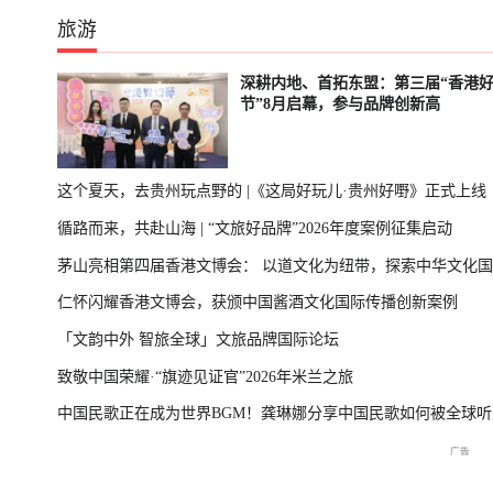
旅游
深耕内地、首拓东盟：第三届“香港
节”8月启幕，参与品牌创新高
这个夏天，去贵州玩点野的 |《这局好玩儿·贵州好嘢》正式上线
循路而来，共赴山海 | “文旅好品牌”2026年度案例征集启动
茅山亮相第四届香港文博会： 以道文化为纽带，探索中华文化
仁怀闪耀香港文博会，获颁中国酱酒文化国际传播创新案例
播新表达
「文韵中外 智旅全球」文旅品牌国际论坛
致敬中国荣耀·“旗迹见证官”2026年米兰之旅
中国民歌正在成为世界BGM！龚琳娜分享中国民歌如何被全球听