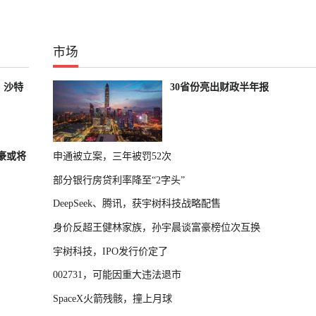
市场
，沙特
30省份亮出财政半年报
富豪或将
申通被立案，三年被罚52次
部分银行房贷利率降至“2字头”
DeepSeek、腾讯，获宇树科技战略配售
身价反超王健林家族，孙宇晨谈富豪榜位次互换
宇树科技，IPO发行价定了
002731，可能因重大违法退市
SpaceX火箭残骸，撞上月球