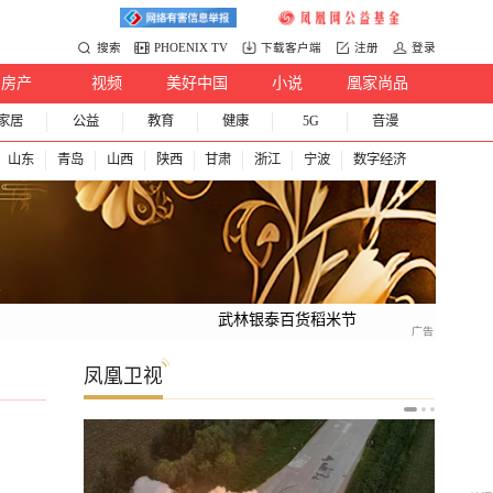
搜索
PHOENIX TV
下载客户端
注册
登录
房产
视频
美好中国
小说
凰家尚品
家居
公益
教育
健康
5G
音漫
山东
青岛
山西
陕西
甘肃
浙江
宁波
数字经济
武林银泰百货稻米节
凤凰卫视