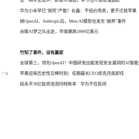
张一鸣罕见发声：即使AI落后，字节也不靠蒸馏追赶
华为小米早已“锁死”产能！长鑫：不低价甩卖，更不迁就苹果
继OpenAI、Anthropic后，Meta AI模型也发生“越界”事件
谷歌AI梦之队出走，市值暴跌2000亿美元
竹知了事件，没有赢家
全球第三，领先OpenAI！中国研发出能发现安全漏洞的AI智能
苹果迎来历史性交棒时刻：任期最长CEO库克月底卸任
段永平38亿投资泡泡玛特账本
华为不在民间