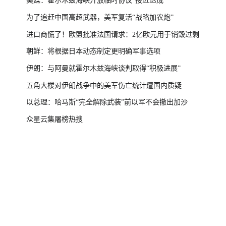
美媒：霍尔木兹海峡开放临时协议“接近达成”
为了追赶中国高超武器，美军复活“战略加农炮”
进口商慌了！欧盟批准法国请求：2亿欧元用于销毁过剩
朝鲜：将根据日本动态制定更明确军事选项
伊朗：与阿曼就霍尔木兹海峡谈判取得“积极进展”
五角大楼对伊朗战争中的美军伤亡统计遭国内质疑
以总理：哈马斯“完全解除武装”前以军不会撤出加沙
众星云集屠榜热搜