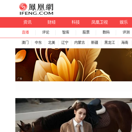
资讯
财经
科技
凤凰卫视
娱乐
直播
评论
智库
股票
数码
评测
澳门
中东
北美
辽宁
内蒙古
新疆
黑龙江
海南