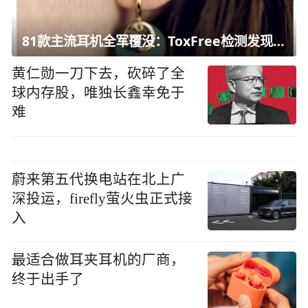
81款主流耳机全军覆没：ToxFree检测发现均含对人体有害化学物质
黄仁勋一刀下去，砍碎了全
球内存股，唯独长鑫幸免于
难
蔚来第五代换电站在北上广
深投运，firefly萤火虫正式接
入
最适合做耳夹耳机的厂商，
终于出手了