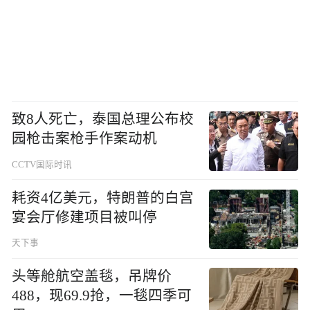
致8人死亡，泰国总理公布校
园枪击案枪手作案动机
CCTV国际时讯
耗资4亿美元，特朗普的白宫
宴会厅修建项目被叫停
天下事
头等舱航空盖毯，吊牌价
488，现69.9抢，一毯四季可