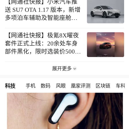
【网通社快报】小米汽车推
送 SU7 OTA 1.17 版本，新增
多项泊车辅助及智能座舱功
能
【网通社快报】极氪8X曜夜
套件正式上线：20余处车身
部件黑化，限时选装价5000
元起
展开更多
科技
手机
数码
风眼
凰家评测
区块链
车科