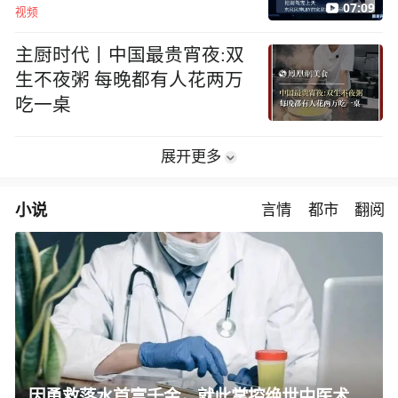
07:09
视频
主厨时代丨中国最贵宵夜:双
生不夜粥 每晚都有人花两万
吃一桌
展开更多
小说
言情
都市
翻阅
因勇救落水首富千金，就此掌控绝世中医术