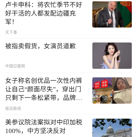
卢卡申科：将农忙季节不好
好干活的人都发配边疆充
军！
天下事
被指卖假货，女演员道歉
中国日报网
女子称名创优品一次性内裤
让自己“颜面尽失”，穿出门
只剩下一条松紧带，品牌回
应
极目新闻
美参议院法案拟对中印加税
100%，中方坚决反对