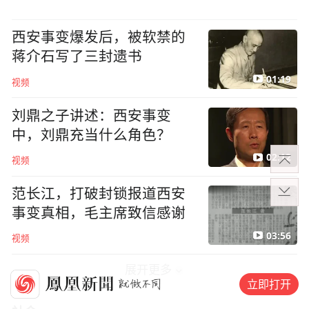
西安事变爆发后，被软禁的
蒋介石写了三封遗书
01:19
视频
刘鼎之子讲述：西安事变
中，刘鼎充当什么角色？
02:12
视频
范长江，打破封锁报道西安
事变真相，毛主席致信感谢
03:56
视频
展开更多
立即打开