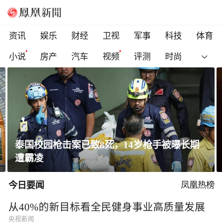
资讯
娱乐
财经
卫视
军事
科技
体育
小说
房产
汽车
视频
评测
时尚
一条隐蔽精干、长期潜伏的道路
今日要闻
凤凰热榜
从40%的新目标看全民健身事业高质量发展
央视新闻