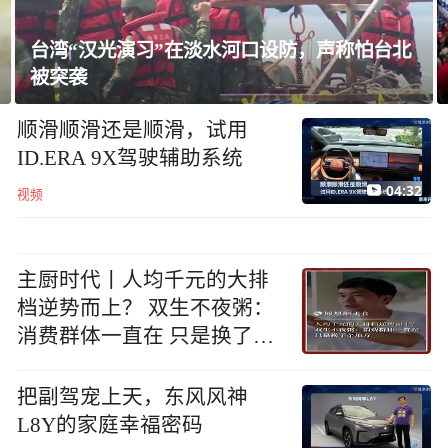
美国教授：共和党中期选举本是逆风局，没想
到对手烂成“神助攻”
顺滑顺滑还是顺滑，试用
ID.ERA 9X驾驶辅助系统
04:32
视频
主厨时代丨人均千元的大排
档逆势而上？ 双生不夜粥：
消费群体一直在 只是换了个
地方
把副驾宠上天，东风风神
L8Y的家庭幸福密码