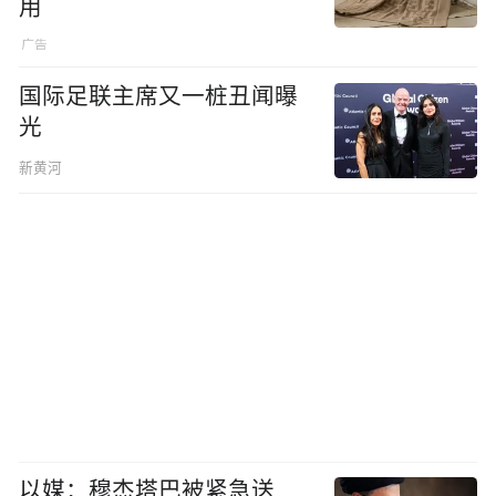
用
国际足联主席又一桩丑闻曝
光
新黄河
以媒：穆杰塔巴被紧急送