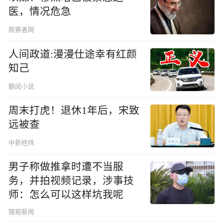
医，情况危急
观察者网
人间政道:漫漫仕途幸有红颜
知己
翻阅小说
周末打虎！退休1年后，宋致
远被查
中新经纬
男子称做推拿时遭不当服
务，并拍视频记录，涉事技
师：怎么可以这样坑我呢
锦观新闻