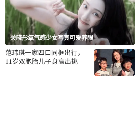
关晓彤氧气感少女写真可爱养眼
范玮琪一家四口同框出行，
11岁双胞胎儿子身高出挑