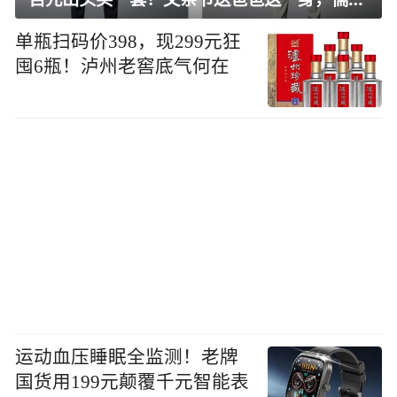
单瓶扫码价398，现299元狂
囤6瓶！泸州老窖底气何在
运动血压睡眠全监测！老牌
国货用199元颠覆千元智能表