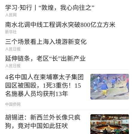
学习·知行丨“敦煌，我心向往之”
人民网
南水北调中线工程调水突破800亿立方米
新华社
三个场景看上海入境游新变化
人民日报
延伸链条，老区“长”出新产业
人民日报
4名中国人在柬埔寨太子集团
园区被围殴，1死3重伤！15
名施暴人员均获刑13年
中国侨网
胡锡进：新西兰外长像只疯
狗，竟对中国如此狂吠