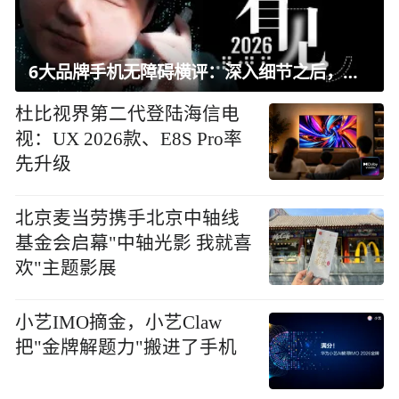
6大品牌手机无障碍横评：深入细节之后，似乎只有苹果能挺住？｜ 看见2026
杜比视界第二代登陆海信电
视：UX 2026款、E8S Pro率
先升级
北京麦当劳携手北京中轴线
基金会启幕"中轴光影 我就喜
欢"主题影展
小艺IMO摘金，小艺Claw
把"金牌解题力"搬进了手机