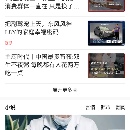
消费群体一直在 只是换了个
地方
把副驾宠上天，东风风神
L8Y的家庭幸福密码
07:09
视频
主厨时代丨中国最贵宵夜:双
生不夜粥 每晚都有人花两万
吃一桌
展开更多
小说
言情
都市
翻阅