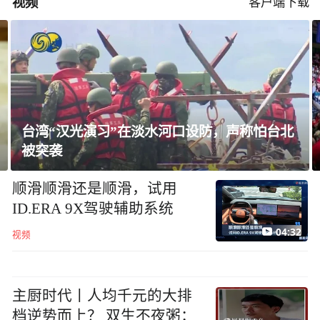
视频
客户端下载
台湾“汉光演习”在淡水河口设防，声称怕台北
被突袭
顺滑顺滑还是顺滑，试用
ID.ERA 9X驾驶辅助系统
04:32
视频
主厨时代丨人均千元的大排
档逆势而上？ 双生不夜粥：