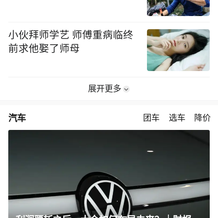
小伙拜师学艺 师傅重病临终
前求他娶了师母
展开更多
汽车
团车
选车
降价