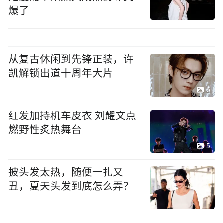
爆了
从复古休闲到先锋正装，许
凯解锁出道十周年大片
6
红发加持机车皮衣 刘耀文点
燃野性炙热舞台
5
披头发太热，随便一扎又
丑，夏天头发到底怎么弄？