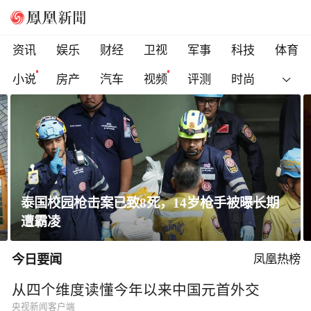
资讯
娱乐
财经
卫视
军事
科技
体育
小说
房产
汽车
视频
评测
时尚
泰国校园枪击案已致8死，14岁枪手被曝长期
遭霸凌
今日要闻
凤凰热榜
从四个维度读懂今年以来中国元首外交
央视新闻客户端