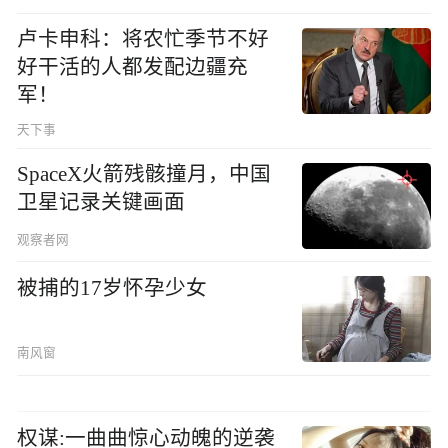
卢卡申科：将农忙季节不好
好干活的人都发配边疆充
军！
天下事
SpaceX火箭残骸撞月，中国
卫星记录关键画面
观察者网
被捕的17岁怀孕少女
南风窗
权谋:一曲曲惊心动魄的逆袭