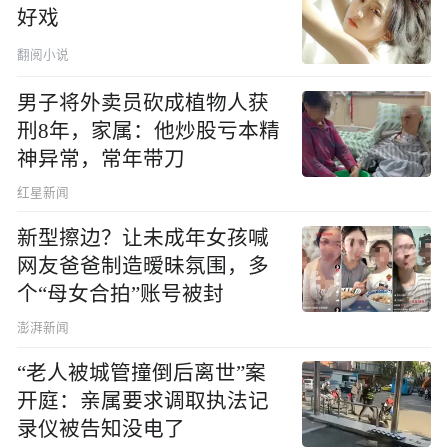
好戏
翻阅小说
男子将外卖员砍成植物人获
刑8年，家属：他炒股亏本精
神异常，常年带刀
红星新闻
新型擦边？让未成年女孩喊
网友爸爸制造暧昧氛围，多
个“母女合拍”账号被封
澎湃新闻
“老人被城管撞倒后离世”案
开庭：亲属要求调取执法记
录仪被告知没电了