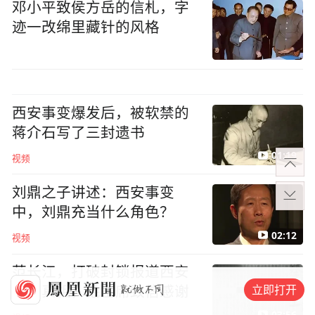
邓小平致侯方岳的信札，字
迹一改绵里藏针的风格
西安事变爆发后，被软禁的
蒋介石写了三封遗书
01:19
视频
刘鼎之子讲述：西安事变
中，刘鼎充当什么角色？
02:12
视频
范长江，打破封锁报道西安
立即打开
事变真相，毛主席致信感谢
03:56