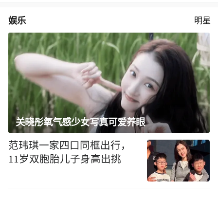
娱乐
明星
关晓彤氧气感少女写真可爱养眼
范玮琪一家四口同框出行，
11岁双胞胎儿子身高出挑