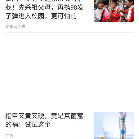
戕！先杀祖父母，再携98发
子弹进入校园，更可怕的细
节公布了
泰国网传媒
指甲又黄又硬，竟是真菌惹
的祸！试试这个