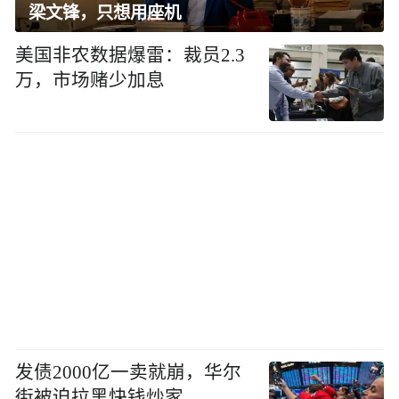
梁文锋，只想用座机
美国非农数据爆雷：裁员2.3
万，市场赌少加息
发债2000亿一卖就崩，华尔
街被迫拉黑快钱炒家