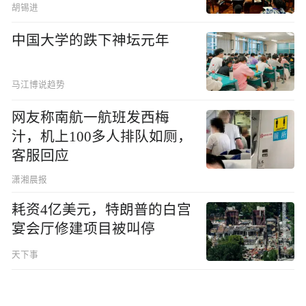
胡锡进
中国大学的跌下神坛元年
马江博说趋势
网友称南航一航班发西梅
汁，机上100多人排队如厕，
客服回应
潇湘晨报
耗资4亿美元，特朗普的白宫
宴会厅修建项目被叫停
天下事