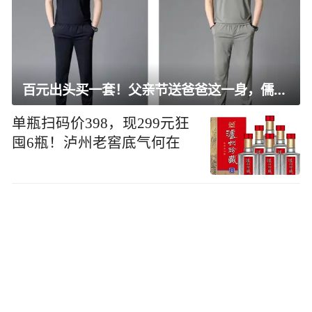
百元出头买一套！父亲节送爸爸这一身，儒雅有型还凉爽
单瓶扫码价398，现299元狂
囤6瓶！泸州老窖底气何在