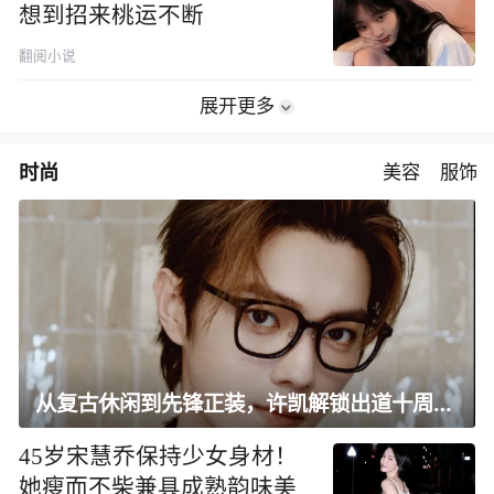
想到招来桃运不断
翻阅小说
展开更多
时尚
美容
服饰
从复古休闲到先锋正装，许凯解锁出道十周年大片
45岁宋慧乔保持少女身材！
她瘦而不柴兼具成熟韵味美