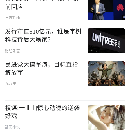
前回应
三言Tech
发行市值610亿元，谁是宇树
科技背后大赢家？
财经杂志
民进党大搞军演，目标直指
解放军
九万里
权谋:一曲曲惊心动魄的逆袭
好戏
翻阅小说