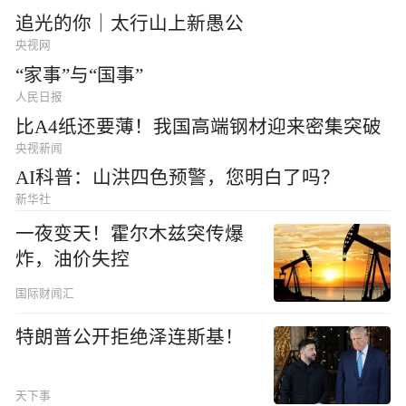
追光的你｜太行山上新愚公
央视网
“家事”与“国事”
人民日报
比A4纸还要薄！我国高端钢材迎来密集突破
央视新闻
AI科普：山洪四色预警，您明白了吗？
新华社
一夜变天！霍尔木兹突传爆
炸，油价失控
国际财闻汇
特朗普公开拒绝泽连斯基！
天下事