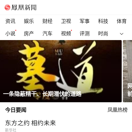
资讯
娱乐
财经
卫视
军事
科技
体育
小说
房产
汽车
视频
评测
时尚
网友称儿子在景区被冲走溺亡，质疑泄洪未提
前通知，当地回应
今日要闻
凤凰热榜
东方之约 相约未来
新华社