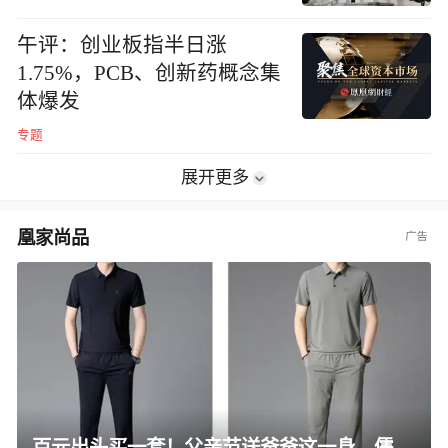
午评：创业板指半日涨
1.75%，PCB、创新药概念集
体爆发
专题
展开更多
凰家尚品
百元出头买一套！父亲节送爸爸这一身，儒雅有型还凉爽