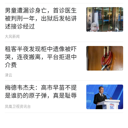
男童遭漏诊身亡，首诊医生
被判刑一年，出狱后发帖讲
述接诊经过
大风新闻
租客半夜发现柜中遗像被吓
哭，连夜搬离，平台拒退中
介费
津云
梅德韦杰夫：高市早苗不提
是谁扔的原子弹，真是耻辱
凤凰卫视资讯台