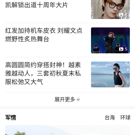
凯解锁出道十周年大片
6
红发加持机车皮衣 刘耀文点
燃野性炙热舞台
5
高圆圆简约穿搭封神！越素
雅越动人，三套初秋夏末私
服松弛又大气
展开更多
军情
台海
环球