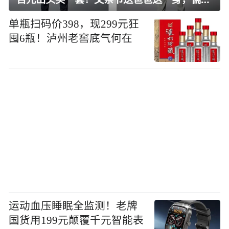
单瓶扫码价398，现299元狂
囤6瓶！泸州老窖底气何在
运动血压睡眠全监测！老牌
国货用199元颠覆千元智能表