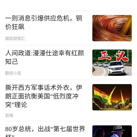
一则消息引爆供应危机，铜
价狂飙
国际财闻汇
人间政道:漫漫仕途幸有红颜
知己
翻阅小说
撕开西方军事话术外衣，伊
朗正面抗衡美国“低烈度冲
突”理论
前哨
80岁总统，出战“第七届世界