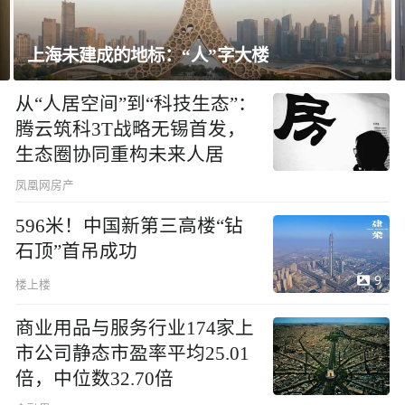
飘窗竟然能变身全屋C位 都后悔没早知道！
从“人居空间”到“科技生态”：
腾云筑科3T战略无锡首发，
生态圈协同重构未来人居
凤凰网房产
596米！中国新第三高楼“钻
石顶”首吊成功
9
楼上楼
商业用品与服务行业174家上
市公司静态市盈率平均25.01
倍，中位数32.70倍