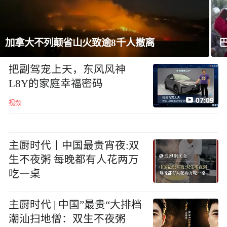
巴西将与阿根廷外交关系降为代办级
把副驾宠上天，东风风神
L8Y的家庭幸福密码
07:09
视频
主厨时代丨中国最贵宵夜:双
生不夜粥 每晚都有人花两万
吃一桌
主厨时代 | 中国”最贵“大排档
潮汕扫地僧：双生不夜粥