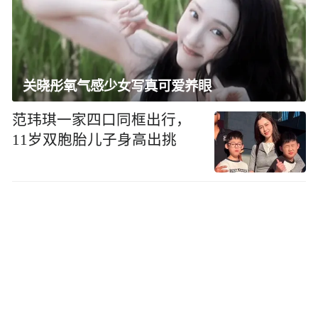
关晓彤氧气感少女写真可爱养眼
范玮琪一家四口同框出行，
11岁双胞胎儿子身高出挑