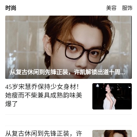
时尚
美容
服饰
从复古休闲到先锋正装，许凯解锁出道十周年大片
45岁宋慧乔保持少女身材！
她瘦而不柴兼具成熟韵味美
爆了
从复古休闲到先锋正装，许