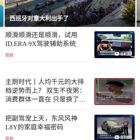
西班牙对意大利出手了
顺滑顺滑还是顺滑，试用
ID.ERA 9X驾驶辅助系统
04:32
视频
主厨时代丨人均千元的大排
档逆势而上？ 双生不夜粥：
消费群体一直在 只是换了个
地方
把副驾宠上天，东风风神
L8Y的家庭幸福密码
07:09
视频