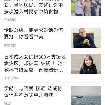
获，当地居民：其逃亡途中
多次潜入村民家中偷食物被
发现
红星新闻
伊朗总统：能寻求对话为何
要打，你看看中美
观察者网
日本成人女优捐300万支援地
震灾区，却被骂“脏钱”！她
教科书级回应，直接圈粉无
数
东京新青年
伊朗：与阿曼“接近”达成协
议但并不意味重开海峡
新华社