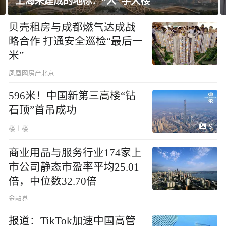
上海未建成的地标：“人”字大楼
贝壳租房与成都燃气达成战
略合作 打通安全巡检“最后一
米”
凤凰网房产北京
596米！中国新第三高楼“钻
石顶”首吊成功
9
楼上楼
商业用品与服务行业174家上
市公司静态市盈率平均25.01
倍，中位数32.70倍
金融界
报道：TikTok加速中国高管