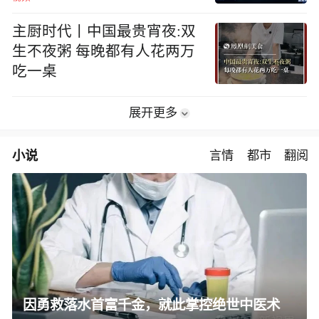
主厨时代丨中国最贵宵夜:双
生不夜粥 每晚都有人花两万
吃一桌
展开更多
小说
言情
都市
翻阅
因勇救落水首富千金，就此掌控绝世中医术