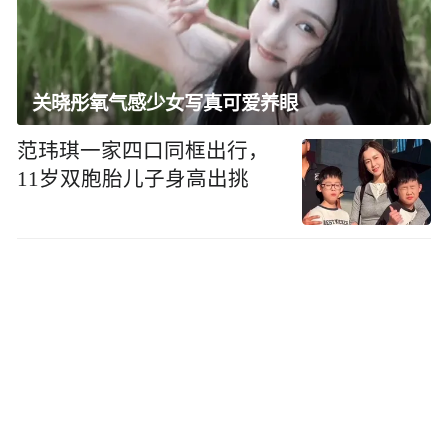
关晓彤氧气感少女写真可爱养眼
范玮琪一家四口同框出行，
11岁双胞胎儿子身高出挑