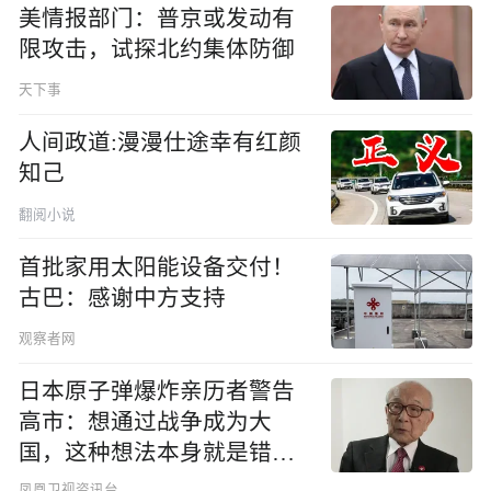
美情报部门：普京或发动有
限攻击，试探北约集体防御
天下事
人间政道:漫漫仕途幸有红颜
知己
翻阅小说
首批家用太阳能设备交付！
古巴：感谢中方支持
观察者网
日本原子弹爆炸亲历者警告
高市：想通过战争成为大
国，这种想法本身就是错误
的
凤凰卫视资讯台