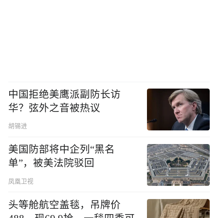
中国拒绝美鹰派副防长访
华？弦外之音被热议
胡锡进
美国防部将中企列“黑名
单”，被美法院驳回
凤凰卫视
头等舱航空盖毯，吊牌价