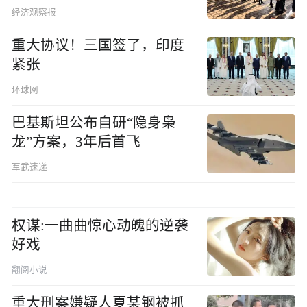
经济观察报
重大协议！三国签了，印度
紧张
环球网
巴基斯坦公布自研“隐身枭
龙”方案，3年后首飞
军武速递
权谋:一曲曲惊心动魄的逆袭
好戏
翻阅小说
重大刑案嫌疑人夏某钢被抓