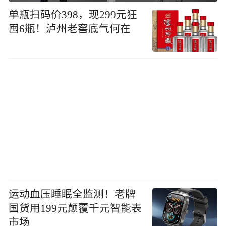
单瓶扫码价398，现299元狂
囤6瓶！泸州老窖底气何在
运动血压睡眠全监测！老牌
国货用199元颠覆千元智能表
市场