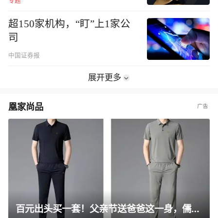
专题
超150家机构，“盯”上1家公
司
中国证券报
展开更多
凰家尚品
百元出头买一套！父亲节送爸爸这一身，儒雅有型还凉爽