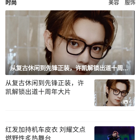
时尚
美容
服饰
从复古休闲到先锋正装，许凯解锁出道十周年大片
从复古休闲到先锋正装，许
凯解锁出道十周年大片
6
红发加持机车皮衣 刘耀文点
燃野性炙热舞台