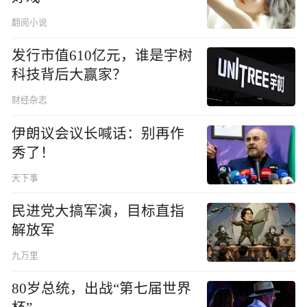
翻阅小说
发行市值610亿元，谁是宇树
科技背后大赢家？
财经杂志
伊朗议会议长喊话：别再作
秀了！
天下事
民进党大搞军演，目标直指
解放军
九万里
80岁总统，出战“第七届世界