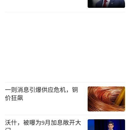
一则消息引爆供应危机，铜
价狂飙
沃什，被曝为9月加息敞开大