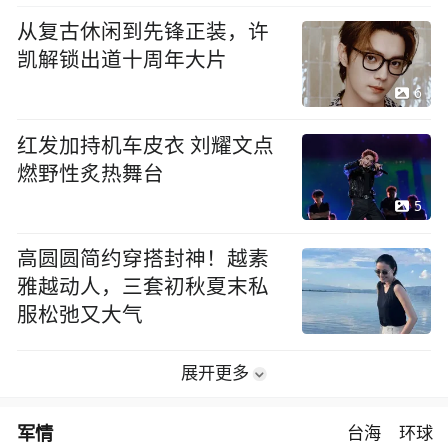
从复古休闲到先锋正装，许
凯解锁出道十周年大片
6
红发加持机车皮衣 刘耀文点
燃野性炙热舞台
5
高圆圆简约穿搭封神！越素
雅越动人，三套初秋夏末私
服松弛又大气
展开更多
军情
台海
环球