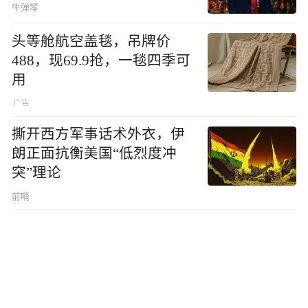
牛弹琴
头等舱航空盖毯，吊牌价
488，现69.9抢，一毯四季可
用
撕开西方军事话术外衣，伊
朗正面抗衡美国“低烈度冲
突”理论
前哨