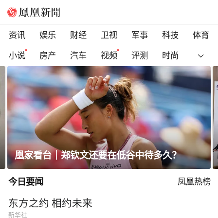
资讯
娱乐
财经
卫视
军事
科技
体育
小说
房产
汽车
视频
评测
时尚
凰家看台｜郑钦文还要在低谷中待多久？
今日要闻
凤凰热榜
东方之约 相约未来
新华社