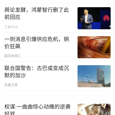
舆论发酵，鸿蒙智行删了此
前回应
三言Tech
一则消息引爆供应危机，铜
价狂飙
国际财闻汇
联合国警告：古巴或变成沉
默的加沙
凤凰卫视
权谋:一曲曲惊心动魄的逆袭
好戏