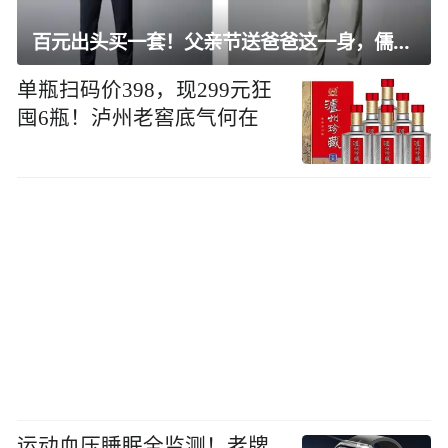
百元出头买一套！父亲节送爸爸这一身，儒雅有型还凉爽
单瓶扫码价398，现299元狂
囤6瓶！泸州老窖底气何在
运动血压睡眠全监测！老牌