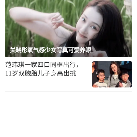
关晓彤氧气感少女写真可爱养眼
范玮琪一家四口同框出行，
11岁双胞胎儿子身高出挑