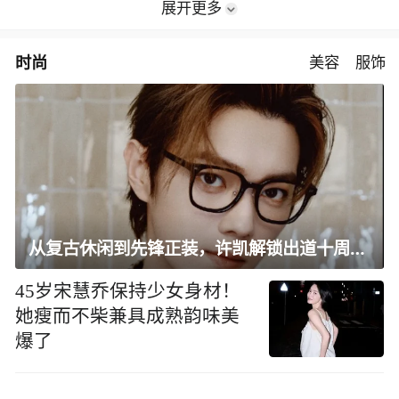
展开更多
时尚
美容
服饰
从复古休闲到先锋正装，许凯解锁出道十周年大片
45岁宋慧乔保持少女身材！
她瘦而不柴兼具成熟韵味美
爆了