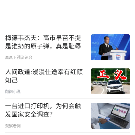
梅德韦杰夫：高市早苗不提
是谁扔的原子弹，真是耻辱
凤凰卫视资讯台
人间政道:漫漫仕途幸有红颜
知己
翻阅小说
一台进口打印机，为何会触
发国家安全调查？
观察者网