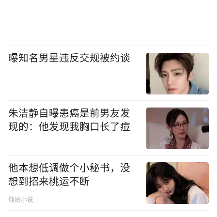
曝知名男星违反交规被约谈
朱洁静自曝患癌是前男友发
现的：他发现我胸口长了痘
他本想低调做个小秘书，没
想到招来桃运不断
翻阅小说