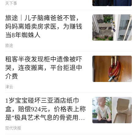
天下事
旅途｜儿子脑瘫爸爸不管，
妈妈离婚卖房求医，为赚钱
当8年蜘蛛人
旅途
租客半夜发现柜中遗像被吓
哭，连夜搬离，平台拒退中
介费
津云
1岁宝宝碰坏三亚酒店纸巾
盒，赔偿924元，价格表上称
是“极具艺术气息的骨瓷用
品”
现代快报