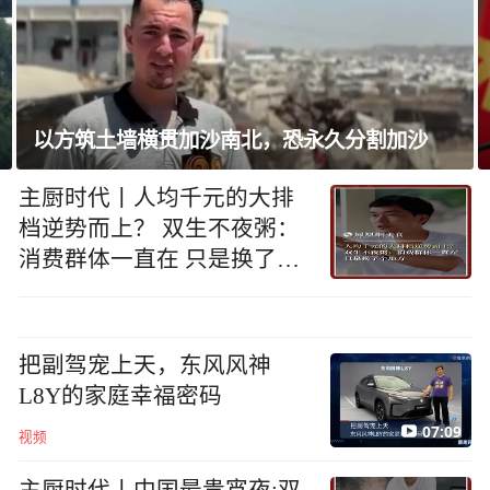
以方筑土墙横贯加沙南北，恐永久分割加沙
主厨时代丨人均千元的大排
档逆势而上？ 双生不夜粥：
消费群体一直在 只是换了个
地方
把副驾宠上天，东风风神
L8Y的家庭幸福密码
07:09
视频
主厨时代丨中国最贵宵夜:双