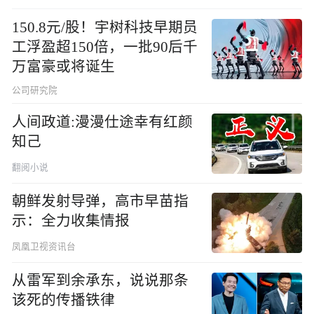
150.8元/股！宇树科技早期员
工浮盈超150倍，一批90后千
万富豪或将诞生
公司研究院
人间政道:漫漫仕途幸有红颜
知己
翻阅小说
朝鲜发射导弹，高市早苗指
示：全力收集情报
凤凰卫视资讯台
从雷军到余承东，说说那条
该死的传播铁律