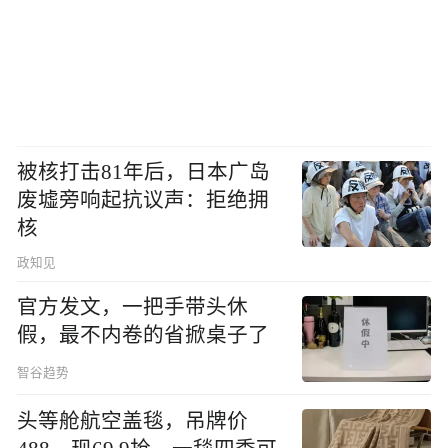
被核打击81年后，日本广岛
废墟旁响起抗议声：拒绝拥
核
政知见
官方发文，一把手带头休
假，最不内卷的省掀桌子了
智谷趋势
头等舱航空盖毯，吊牌价