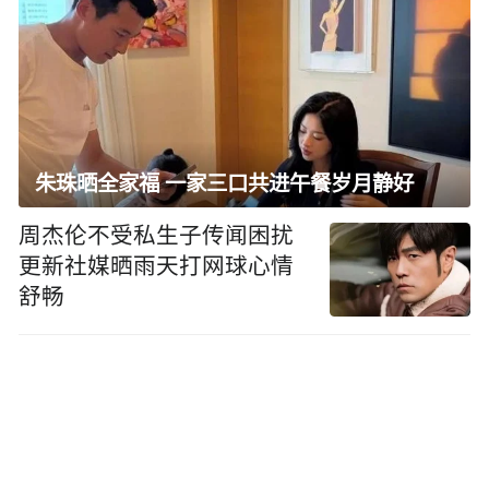
朱珠晒全家福 一家三口共进午餐岁月静好
周杰伦不受私生子传闻困扰
更新社媒晒雨天打网球心情
舒畅