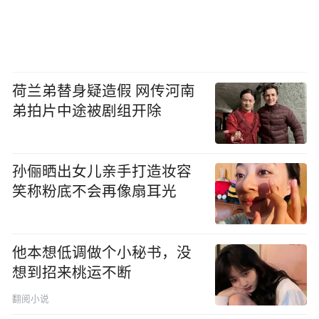
荷兰弟替身疑造假 网传河南
弟拍片中途被剧组开除
孙俪晒出女儿亲手打造妆容
笑称粉底不会再像扇耳光
他本想低调做个小秘书，没
想到招来桃运不断
翻阅小说