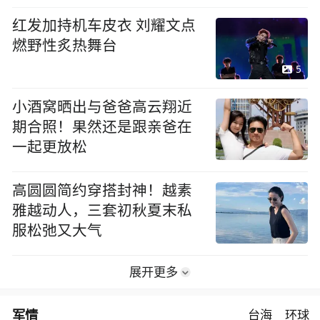
红发加持机车皮衣 刘耀文点
燃野性炙热舞台
5
小酒窝晒出与爸爸高云翔近
期合照！果然还是跟亲爸在
一起更放松
高圆圆简约穿搭封神！越素
雅越动人，三套初秋夏末私
服松弛又大气
展开更多
军情
台海
环球