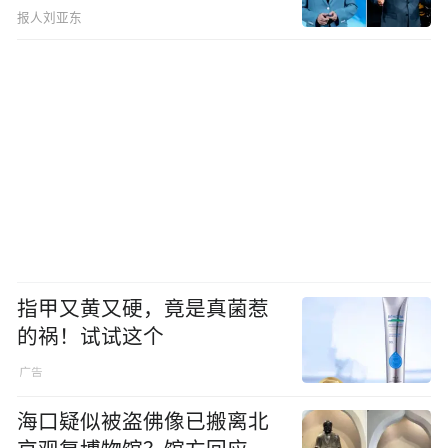
报人刘亚东
指甲又黄又硬，竟是真菌惹
的祸！试试这个
海口疑似被盗佛像已搬离北