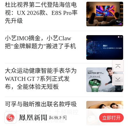
杜比视界第二代登陆海信电
视：UX 2026款、E8S Pro率
先升级
小艺IMO摘金，小艺Claw
把"金牌解题力"搬进了手机
大众运动健康智能手表华为
WATCH GT 7系列正式发
布，全能体验无短板
可孚与融昕推出联名款呼吸
机"大白X3 PRO"：千频瞬控
立即打开
算法攻克人机对抗难题