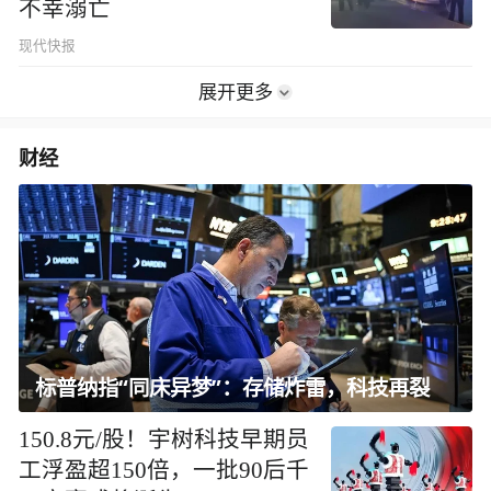
不幸溺亡
现代快报
展开更多
财经
标普纳指“同床异梦”：存储炸雷，科技再裂
150.8元/股！宇树科技早期员
工浮盈超150倍，一批90后千