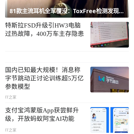
81款主流耳机全军覆没：ToxFree检测发现均含对人体有害化学物质
特斯拉FSD升级引HW3电脑
过热故障，400万车主存隐患
国内已知最大规模！消息称
字节跳动正讨论训练超5万亿
参数模型
IT之家
支付宝鸿蒙版App获尝鲜升
级，开放蚂蚁阿宝AI功能
IT之家