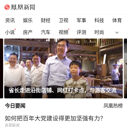
资讯
娱乐
财经
卫视
军事
科技
体育
小说
房产
汽车
视频
评测
时尚
省长走进沿街店铺、网红打卡点，与游客交流
今日要闻
凤凰热榜
如何把百年大党建设得更加坚强有力？
央视新闻