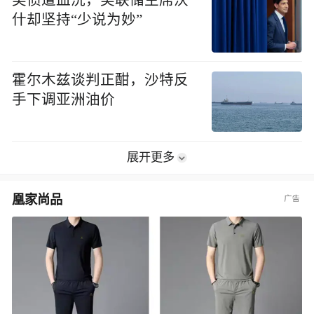
美债遭血洗，美联储主席沃
什却坚持“少说为妙”
霍尔木兹谈判正酣，沙特反
手下调亚洲油价
展开更多
凰家尚品