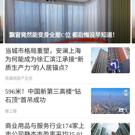
飘窗竟然能变身全屋C位 都后悔没早知道！
当城市格局重塑，安澜上海
为何能成为徐汇滨江承接“新
质生产力”的人居锚点？
凤凰网房产北京
596米！中国新第三高楼“钻
石顶”首吊成功
9
楼上楼
商业用品与服务行业174家上
市公司静态市盈率平均25.01