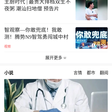
主厨时代 | 最贵大排档双生不
夜粥 潮汕扫地僧 预告片
智观察—你敢兜底！我敢
测！腾势N9智驾勇闯城中村
06:50
视频
展开更多
小说
言情
都市
翻阅