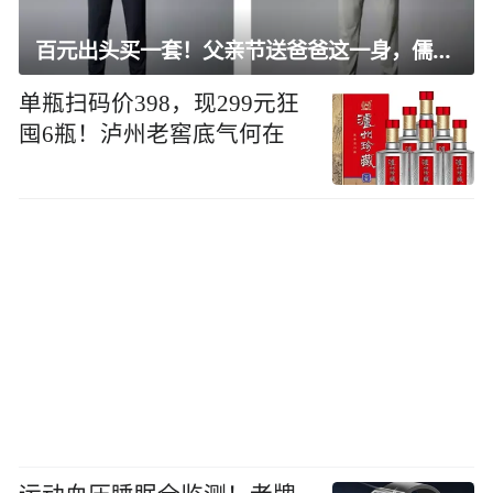
百元出头买一套！父亲节送爸爸这一身，儒雅有型还凉爽
单瓶扫码价398，现299元狂
囤6瓶！泸州老窖底气何在