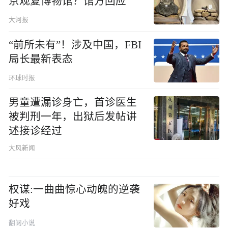
京观复博物馆？馆方回应
大河报
“前所未有”！涉及中国，FBI
局长最新表态
环球时报
男童遭漏诊身亡，首诊医生
被判刑一年，出狱后发帖讲
述接诊经过
大风新闻
权谋:一曲曲惊心动魄的逆袭
好戏
翻阅小说