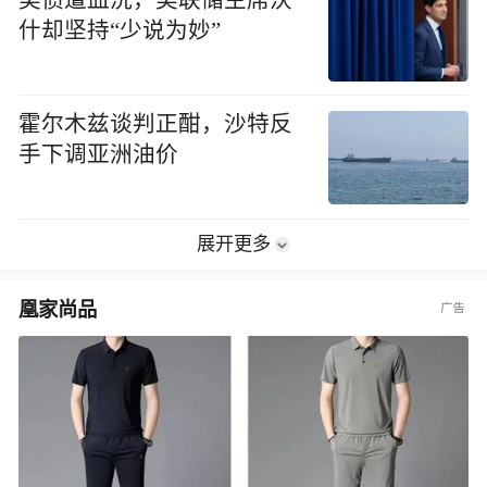
美债遭血洗，美联储主席沃
什却坚持“少说为妙”
霍尔木兹谈判正酣，沙特反
手下调亚洲油价
展开更多
凰家尚品