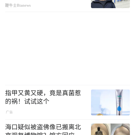
鞭牛士Bianews
指甲又黄又硬，竟是真菌惹
的祸！试试这个
海口疑似被盗佛像已搬离北