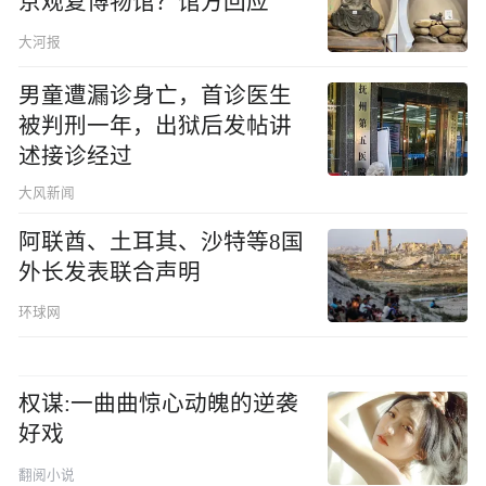
京观复博物馆？馆方回应
大河报
男童遭漏诊身亡，首诊医生
被判刑一年，出狱后发帖讲
述接诊经过
大风新闻
阿联酋、土耳其、沙特等8国
外长发表联合声明
环球网
权谋:一曲曲惊心动魄的逆袭
好戏
翻阅小说