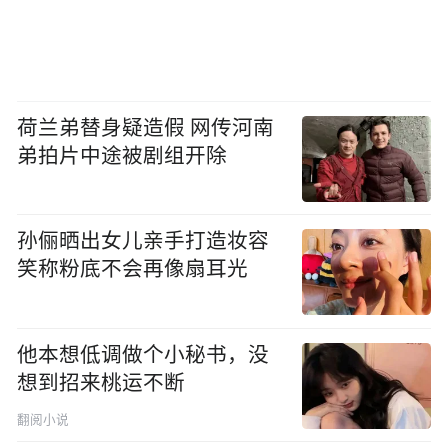
荷兰弟替身疑造假 网传河南
弟拍片中途被剧组开除
孙俪晒出女儿亲手打造妆容
笑称粉底不会再像扇耳光
他本想低调做个小秘书，没
想到招来桃运不断
翻阅小说