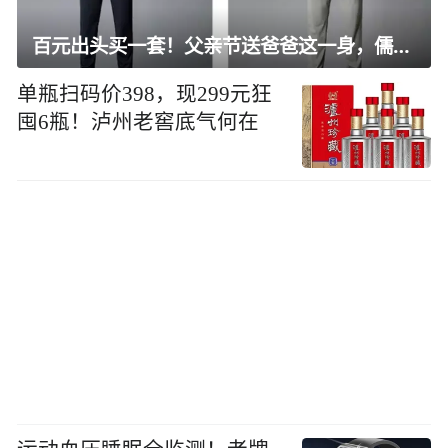
百元出头买一套！父亲节送爸爸这一身，儒雅有型还凉爽
单瓶扫码价398，现299元狂
囤6瓶！泸州老窖底气何在