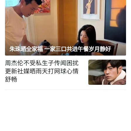
朱珠晒全家福 一家三口共进午餐岁月静好
周杰伦不受私生子传闻困扰
更新社媒晒雨天打网球心情
舒畅