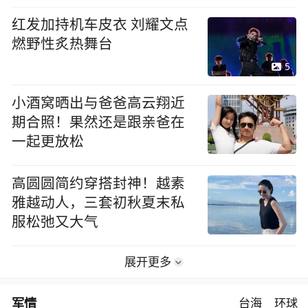
红发加持机车皮衣 刘耀文点
燃野性炙热舞台
5
小酒窝晒出与爸爸高云翔近
期合照！果然还是跟亲爸在
一起更放松
高圆圆简约穿搭封神！越素
雅越动人，三套初秋夏末私
服松弛又大气
展开更多
军情
台海
环球