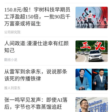
150.8元/股！宇树科技早期员
工浮盈超150倍，一批90后千
万富豪或将诞生
公司研究院
人间政道:漫漫仕途幸有红颜
知己
翻阅小说
从雷军到余承东，说说那条
该死的传播铁律
报人刘亚东
张一鸣罕见发声：即使AI落
后，字节也不靠蒸馏追赶