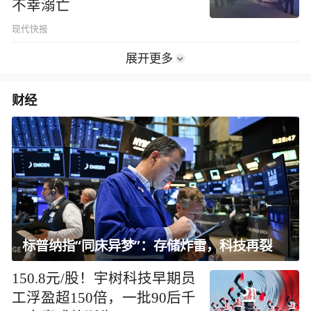
不幸溺亡
现代快报
展开更多
财经
标普纳指“同床异梦”：存储炸雷，科技再裂
150.8元/股！宇树科技早期员
工浮盈超150倍，一批90后千