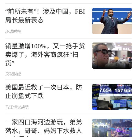
“前所未有”！涉及中国，FBI
局长最新表态
环球时报
销量激增100%，又一抢手货
卖爆了，海外客商疯狂“扫
货”
央视财经
美国最近救了一次日本，防
止崩盘式下跌
马江博说趋势
一家四口海河边游玩，弟弟
落水，哥哥、妈妈下水救人