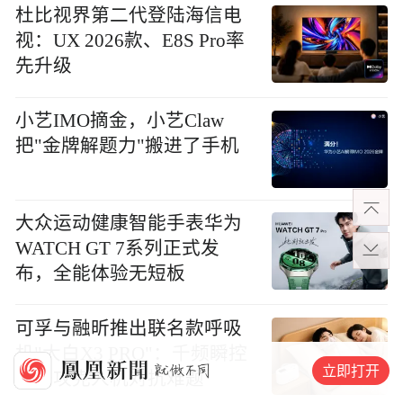
杜比视界第二代登陆海信电
视：UX 2026款、E8S Pro率
先升级
小艺IMO摘金，小艺Claw
把"金牌解题力"搬进了手机
大众运动健康智能手表华为
WATCH GT 7系列正式发
布，全能体验无短板
可孚与融昕推出联名款呼吸
机"大白X3 PRO"：千频瞬控
立即打开
算法攻克人机对抗难题