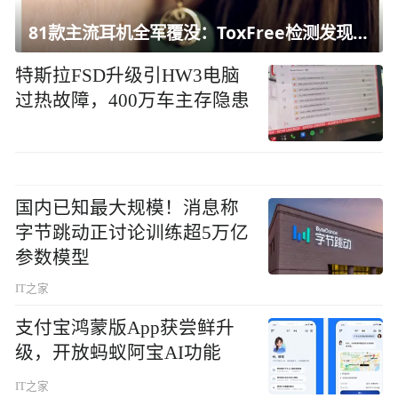
81款主流耳机全军覆没：ToxFree检测发现均含对人体有害化学物质
特斯拉FSD升级引HW3电脑
过热故障，400万车主存隐患
国内已知最大规模！消息称
字节跳动正讨论训练超5万亿
参数模型
IT之家
支付宝鸿蒙版App获尝鲜升
级，开放蚂蚁阿宝AI功能
IT之家