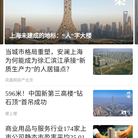
飘窗竟然能变身全屋C位 都后悔没早知道
当城市格局重塑，安澜上海
为何能成为徐汇滨江承接“新
质生产力”的人居锚点？
凤凰网房产北京
596米！中国新第三高楼“钻
石顶”首吊成功
9
楼上楼
商业用品与服务行业174家上
市公司静态市盈率平均25.01