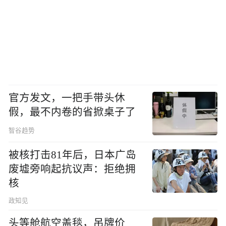
官方发文，一把手带头休
假，最不内卷的省掀桌子了
智谷趋势
被核打击81年后，日本广岛
废墟旁响起抗议声：拒绝拥
核
政知见
头等舱航空盖毯，吊牌价