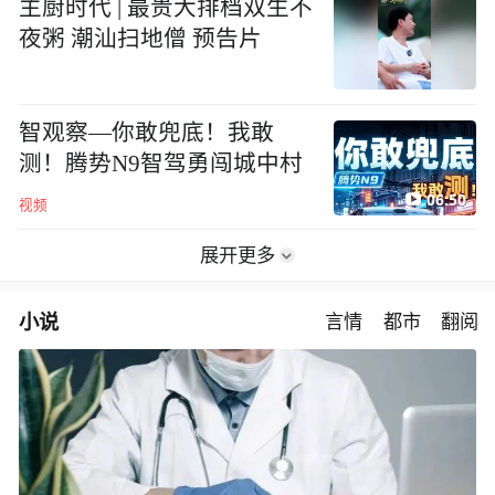
主厨时代 | 最贵大排档双生不
夜粥 潮汕扫地僧 预告片
智观察—你敢兜底！我敢
测！腾势N9智驾勇闯城中村
06:50
视频
展开更多
小说
言情
都市
翻阅