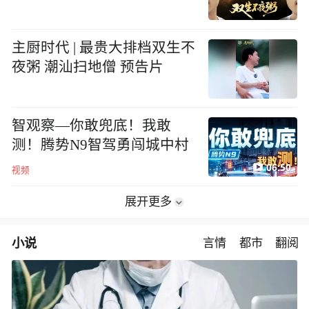
主厨时代 | 最贵大排档双生不
夜粥 潮汕扫地僧 预告片
智观察—你敢兜底！我敢
测！腾势N9智驾勇闯城中村
06:50
视频
展开更多
小说
言情
都市
翻阅