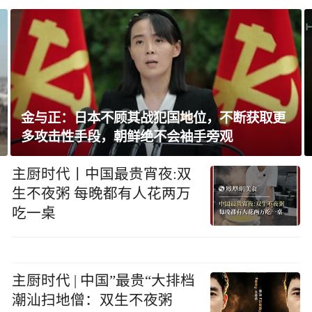
加拿大不列颠省山火致逾8千人撤离
主厨时代丨中国最贵宵夜:双
生不夜粥 每晚都有人花两万
吃一桌
主厨时代 | 中国”最贵“大排档
潮汕扫地僧：双生不夜粥