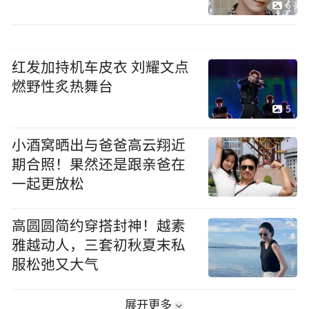
6
红发加持机车皮衣 刘耀文点
燃野性炙热舞台
5
小酒窝晒出与爸爸高云翔近
期合照！果然还是跟亲爸在
一起更放松
高圆圆简约穿搭封神！越素
雅越动人，三套初秋夏末私
服松弛又大气
展开更多