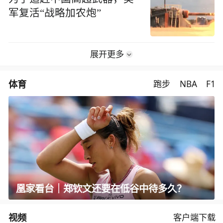
军复活“战略加农炮”
展开更多
体育
跑步
NBA
F1
凰家看台｜郑钦文还要在低谷中待多久？
视频
客户端下载