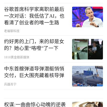
谷歌首席科学家离职前最后
一次对话：我低估了AI，也
看清了创业者的唯一生路
老编聊科技
约好男的上门，来的却是女
的？她心里“咯噔”了一下
1818黄金眼新媒体
中东首艘弹道导弹潜艇悄悄
交付，巨大围壳藏着核导弹
兵器肖宁
权谋:一曲曲惊心动魄的逆袭