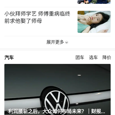
小伙拜师学艺 师傅重病临终
前求他娶了师母
展开更多
汽车
团车
选车
降价
利润腰斩之后，大众如何布局未来？｜财报全视角