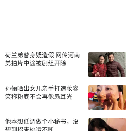
荷兰弟替身疑造假 网传河南
弟拍片中途被剧组开除
孙俪晒出女儿亲手打造妆容
笑称粉底不会再像扇耳光
他本想低调做个小秘书，没
想到招来桃运不断