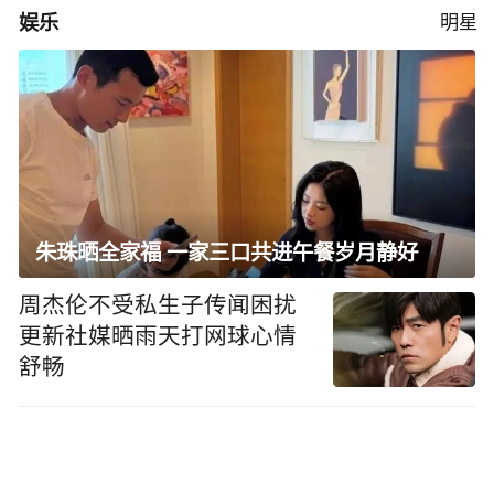
娱乐
明星
朱珠晒全家福 一家三口共进午餐岁月静好
周杰伦不受私生子传闻困扰
更新社媒晒雨天打网球心情
舒畅