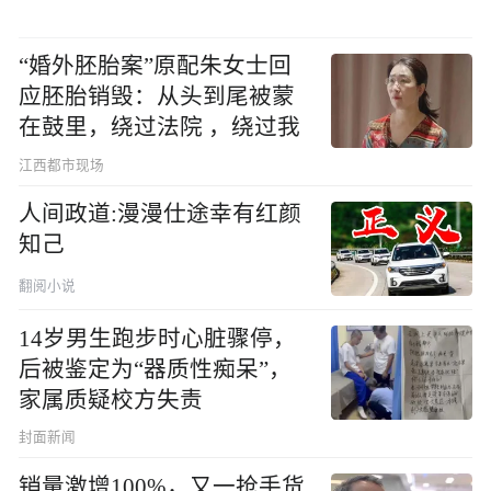
“婚外胚胎案”原配朱女士回
应胚胎销毁：从头到尾被蒙
在鼓里，绕过法院 ，绕过我
江西都市现场
人间政道:漫漫仕途幸有红颜
知己
翻阅小说
14岁男生跑步时心脏骤停，
后被鉴定为“器质性痴呆”，
家属质疑校方失责
封面新闻
销量激增100%，又一抢手货