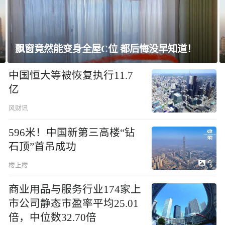
上海未建成的地标：“人”字大楼
中国恒大等被恢复执行11.7
亿
风财讯
596米！中国新第三高楼“钻
石顶”首吊成功
9
楼上楼
商业用品与服务行业174家上
市公司静态市盈率平均25.01
倍，中位数32.70倍