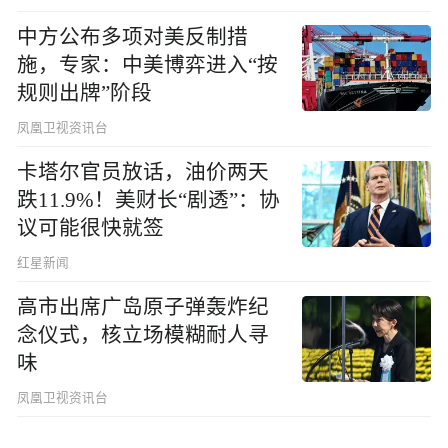
中方公布多项对美反制措
施，专家：中美博弈进入“按
规则出牌”阶段
凤凰卫视资讯台
卡塔尔官员放话，油价两天
跌11.9%！美财长“剧透”：协
议可能很快就签
红星新闻
高市出席广岛原子弹轰炸纪
念仪式，核立场模糊耐人寻
味
凤凰卫视资讯台