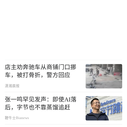
店主劝奔驰车从商铺门口挪
车，被打骨折，警方回应
潇湘晨报
张一鸣罕见发声：即使AI落
后，字节也不靠蒸馏追赶
鞭牛士Bianews