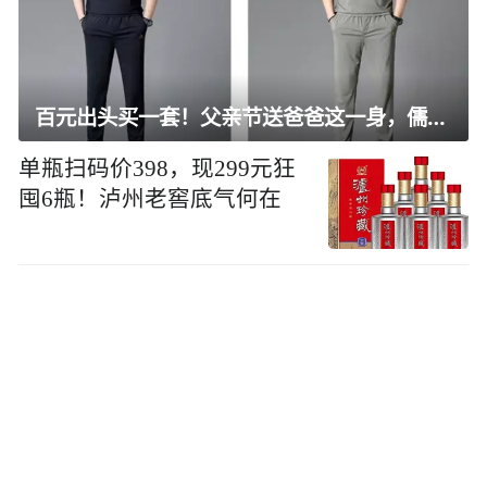
百元出头买一套！父亲节送爸爸这一身，儒雅有型还凉爽
单瓶扫码价398，现299元狂
囤6瓶！泸州老窖底气何在