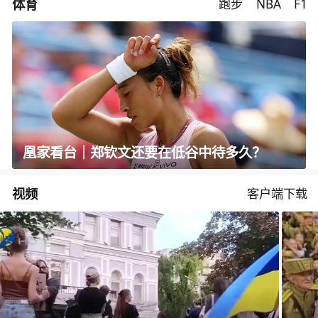
体育
跑步
NBA
F1
凰家看台｜郑钦文还要在低谷中待多久？
视频
客户端下载