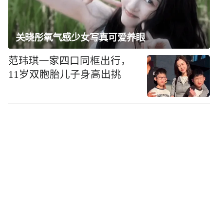
关晓彤氧气感少女写真可爱养眼
范玮琪一家四口同框出行，
11岁双胞胎儿子身高出挑