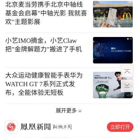
北京麦当劳携手北京中轴线
基金会启幕"中轴光影 我就喜
欢"主题影展
小艺IMO摘金，小艺Claw
把"金牌解题力"搬进了手机
大众运动健康智能手表华为
WATCH GT 7系列正式发
布，全能体验无短板
展开更多
立即打开
历史
趣史
军史