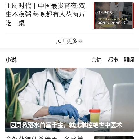
主厨时代丨中国最贵宵夜:双
生不夜粥 每晚都有人花两万
吃一桌
展开更多
小说
言情
都市
翻阅
因勇救落水首富千金，就此掌控绝世中医术