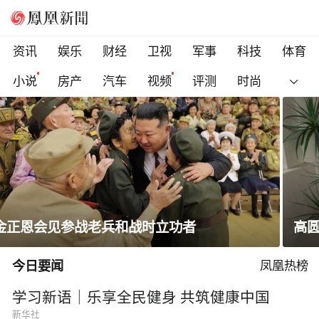
资讯
娱乐
财经
卫视
军事
科技
体育
小说
房产
汽车
视频
评测
时尚
高圆圆晒出游随拍笑容明媚状态松弛
今日要闻
凤凰热榜
学习新语｜乐享全民健身 共筑健康中国
新华社