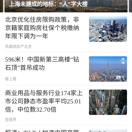
建成的地标：“人”字大楼
飘窗竟然能
北京优化住房限购政策，非
京籍家庭购房社保个税缴纳
年限下调为一年
凤凰网房产北京
596米！中国新第三高楼“钻
石顶”首吊成功
9
楼上楼
商业用品与服务行业174家上
市公司静态市盈率平均25.01
倍，中位数32.70倍
金融界