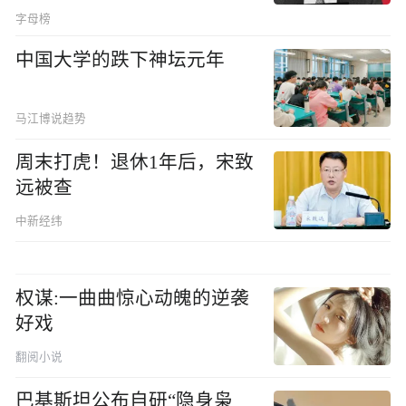
字母榜
中国大学的跌下神坛元年
马江博说趋势
周末打虎！退休1年后，宋致
远被查
中新经纬
权谋:一曲曲惊心动魄的逆袭
好戏
翻阅小说
巴基斯坦公布自研“隐身枭