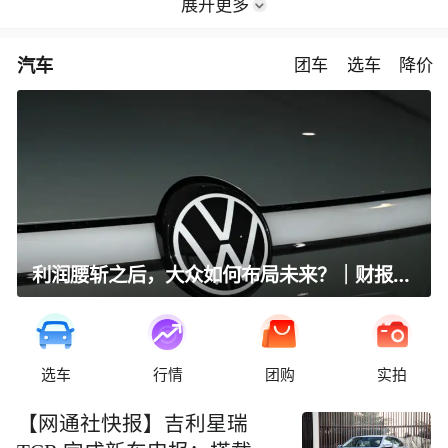
展开更多
汽车
团车
选车
降价
利润腰斩之后，大众如何布局未来？｜财报全视角
选车
行情
团购
实拍
【网通社快报】吉利星瑞