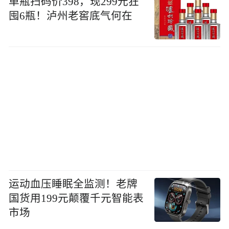
单瓶扫码价398，现299元狂
囤6瓶！泸州老窖底气何在
运动血压睡眠全监测！老牌
国货用199元颠覆千元智能表
市场