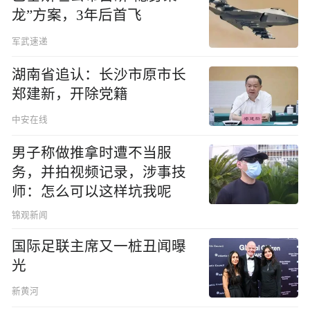
龙”方案，3年后首飞
军武速递
湖南省追认：长沙市原市长
郑建新，开除党籍
中安在线
男子称做推拿时遭不当服
务，并拍视频记录，涉事技
师：怎么可以这样坑我呢
锦观新闻
国际足联主席又一桩丑闻曝
光
新黄河