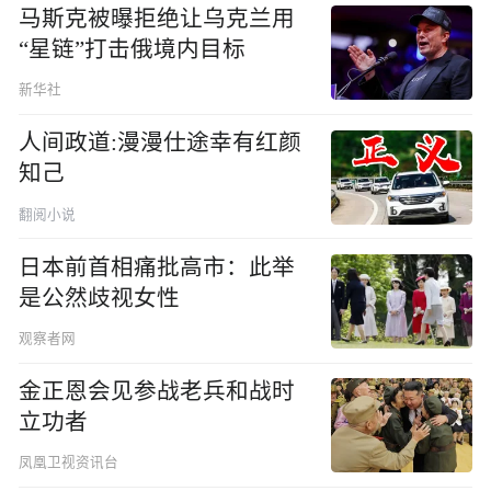
马斯克被曝拒绝让乌克兰用
“星链”打击俄境内目标
新华社
人间政道:漫漫仕途幸有红颜
知己
翻阅小说
日本前首相痛批高市：此举
是公然歧视女性
观察者网
金正恩会见参战老兵和战时
立功者
凤凰卫视资讯台