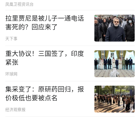
的
凤凰卫视资讯台
拉里贾尼是被儿子一通电话
害死的？回应来了
天下事
重大协议！三国签了，印度
紧张
环球网
集采变了：原研药回归，报
价极低也要被点名
经济观察报