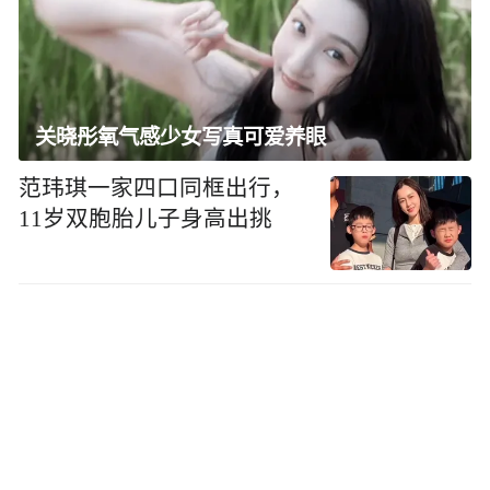
关晓彤氧气感少女写真可爱养眼
范玮琪一家四口同框出行，
11岁双胞胎儿子身高出挑