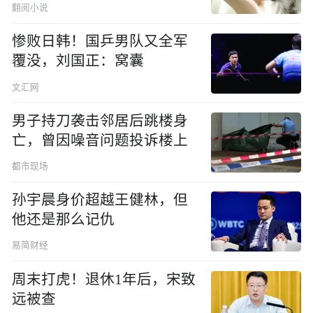
翻阅小说
惨败日韩！国乒男队又全军
覆没，刘国正：窝囊
文汇网
男子持刀袭击邻居后跳楼身
亡，曾因噪音问题投诉楼上
都市现场
孙宇晨身价超越王健林，但
他还是那么记仇
易简财经
周末打虎！退休1年后，宋致
远被查