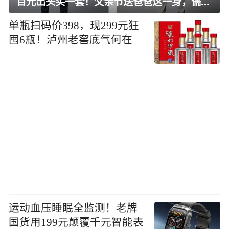
百元出头买一套！父亲节送爸爸这一身，儒雅有型还凉爽
单瓶扫码价398，现299元狂
囤6瓶！泸州老窖底气何在
运动血压睡眠全监测！老牌
国货用199元颠覆千元智能表