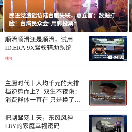
民进党造谣访陆台胞失联，夏立言：数据打
脸！台湾民众会“用脚投票”
顺滑顺滑还是顺滑，试用
ID.ERA 9X驾驶辅助系统
04:32
视频
主厨时代丨人均千元的大排
档逆势而上？ 双生不夜粥：
消费群体一直在 只是换了个
地方
把副驾宠上天，东风风神
L8Y的家庭幸福密码