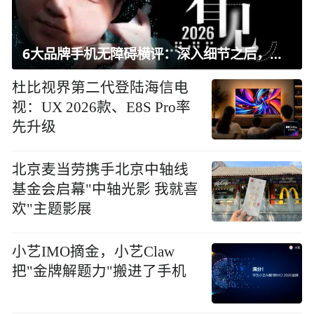
6大品牌手机无障碍横评：深入细节之后，似乎只有苹果能挺住？｜ 看见2026
杜比视界第二代登陆海信电
视：UX 2026款、E8S Pro率
先升级
北京麦当劳携手北京中轴线
基金会启幕"中轴光影 我就喜
欢"主题影展
小艺IMO摘金，小艺Claw
把"金牌解题力"搬进了手机