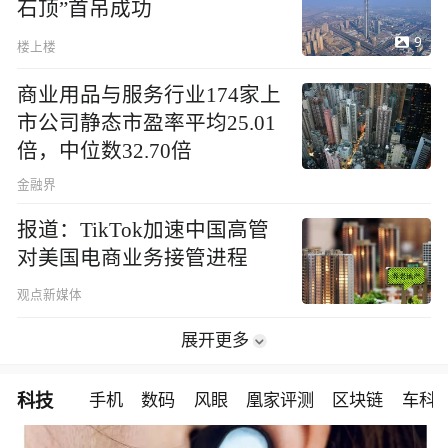
石顶”首吊成功
9
楼上楼
商业用品与服务行业174家上
市公司静态市盈率平均25.01
倍，中位数32.70倍
金融界
报道：TikTok加速中国高管
对美国电商业务接管进程
观点新媒体
展开更多
科技
手机
数码
风眼
凰家评测
区块链
车科