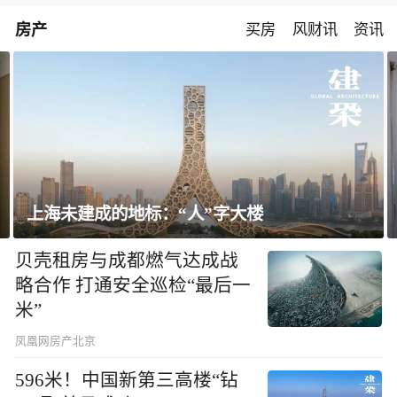
房产
买房
风财讯
资讯
飘窗竟然能变身全屋C位 都后悔没早知道！
贝壳租房与成都燃气达成战
略合作 打通安全巡检“最后一
米”
凤凰网房产北京
596米！中国新第三高楼“钻