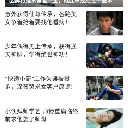
因勇救落水首富千金，就此掌控绝世中医术
意外获得仙尊传承，各路美
女争着抢着要找他看病！
少年偶得无上传承，获得逆
天神脉，学得绝世神功！
“快递小哥”工作失误被投
诉，深夜哭求女客户原谅!
小伙拜师学艺 师傅重病临终
前求他娶了师母