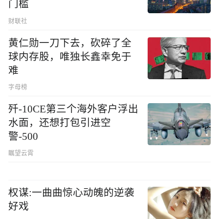
门槛
财联社
黄仁勋一刀下去，砍碎了全
球内存股，唯独长鑫幸免于
难
字母榜
歼-10CE第三个海外客户浮出
水面，还想打包引进空
警-500
瞩望云霄
权谋:一曲曲惊心动魄的逆袭
好戏