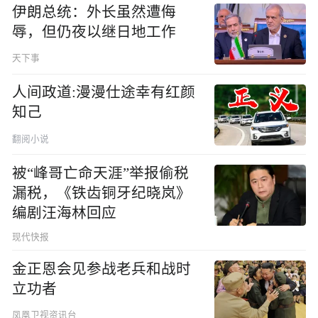
伊朗总统：外长虽然遭侮
辱，但仍夜以继日地工作
天下事
人间政道:漫漫仕途幸有红颜
知己
翻阅小说
被“峰哥亡命天涯”举报偷税
漏税，《铁齿铜牙纪晓岚》
编剧汪海林回应
现代快报
金正恩会见参战老兵和战时
立功者
凤凰卫视资讯台