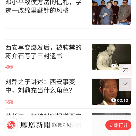
邓小平致侯方岳的信札，字
迹一改绵里藏针的风格
西安事变爆发后，被软禁的
蒋介石写了三封遗书
01:19
视频
刘鼎之子讲述：西安事变
中，刘鼎充当什么角色？
02:12
视频
范长江，打破封锁报道西安
事变真相，毛主席致信感谢
立即打开
03:56