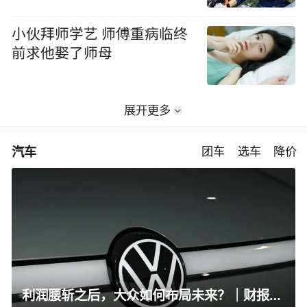
小伙拜师学艺 师傅重病临终
前求他娶了师母
展开更多
汽车
团车
选车
降价
利润腰斩之后，大众如何布局未来？｜财报全视角