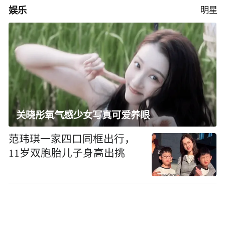
娱乐
明星
关晓彤氧气感少女写真可爱养眼
范玮琪一家四口同框出行，
11岁双胞胎儿子身高出挑