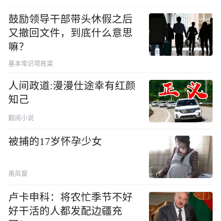
鼓励领导干部带头休假之后
又撤回文件，到底什么意思
嘛？
基本常识项栋梁
人间政道:漫漫仕途幸有红颜
知己
翻阅小说
被捕的17岁怀孕少女
南风窗
卢卡申科：将农忙季节不好
好干活的人都发配边疆充