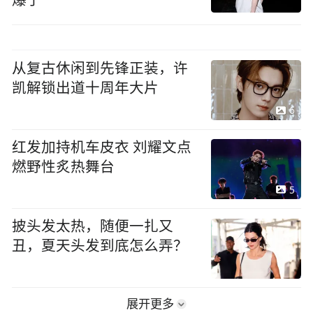
爆了
从复古休闲到先锋正装，许
凯解锁出道十周年大片
6
红发加持机车皮衣 刘耀文点
燃野性炙热舞台
5
披头发太热，随便一扎又
丑，夏天头发到底怎么弄？
展开更多