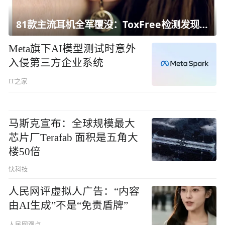
81款主流耳机全军覆没：ToxFree检测发现均含对人体有害化学物质
Meta旗下AI模型测试时意外
入侵第三方企业系统
IT之家
马斯克宣布：全球规模最大
芯片厂Terafab 面积是五角大
楼50倍
快科技
人民网评虚拟人广告：“内容
由AI生成”不是“免责盾牌”
人民网观点