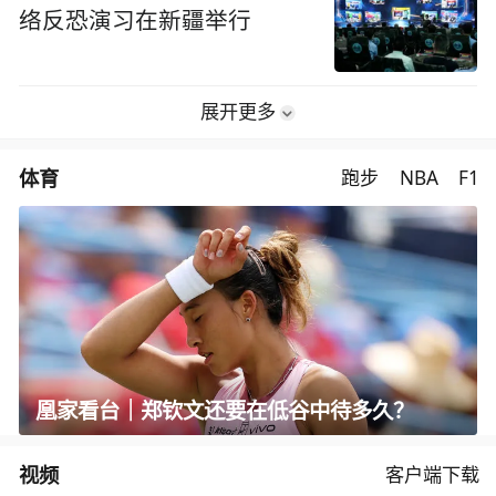
络反恐演习在新疆举行
展开更多
体育
跑步
NBA
F1
凰家看台｜郑钦文还要在低谷中待多久？
视频
客户端下载