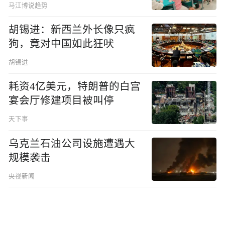
马江博说趋势
胡锡进：新西兰外长像只疯
狗，竟对中国如此狂吠
胡锡进
耗资4亿美元，特朗普的白宫
宴会厅修建项目被叫停
天下事
乌克兰石油公司设施遭遇大
规模袭击
央视新闻