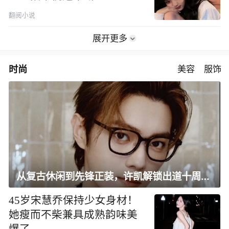
翻阅小说
展开更多
时尚
美容
服饰
从复古休闲到先锋正装，许凯解锁出道十周年大片
45岁宋慧乔保持少女身材！
她瘦而不柴兼具成熟韵味美