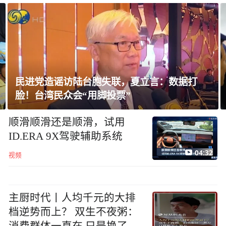
自民党内现分歧，不少对华友好议员疏远高市
内阁
顺滑顺滑还是顺滑，试用
ID.ERA 9X驾驶辅助系统
04:32
视频
主厨时代丨人均千元的大排
档逆势而上？ 双生不夜粥：
消费群体一直在 只是换了个