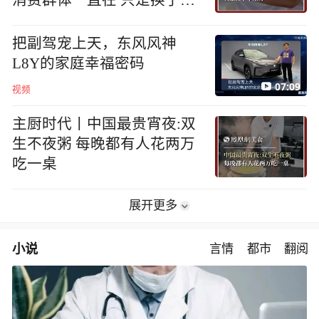
地方
把副驾宠上天，东风风神
L8Y的家庭幸福密码
07:09
视频
主厨时代丨中国最贵宵夜:双
生不夜粥 每晚都有人花两万
吃一桌
展开更多
小说
言情
都市
翻阅