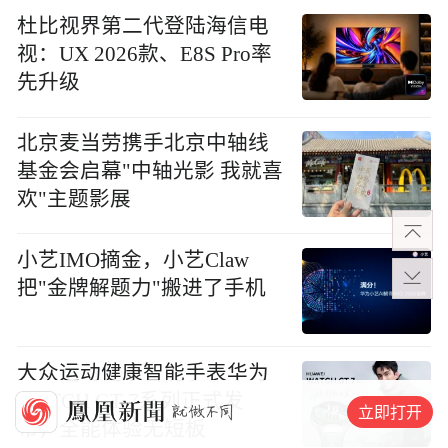
杜比视界第二代登陆海信电
视：UX 2026款、E8S Pro率
先升级
北京麦当劳携手北京中轴线
基金会启幕"中轴光影 我就喜
欢"主题影展
小艺IMO摘金，小艺Claw
把"金牌解题力"搬进了手机
大众运动健康智能手表华为
WATCH GT 7系列正式发
立即打开
布，全能体验无短板