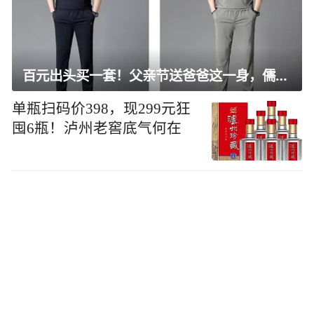
百元出头买一套！父亲节送爸爸这一身，儒雅有型还凉爽
单瓶扫码价398，现299元狂
囤6瓶！泸州老窖底气何在