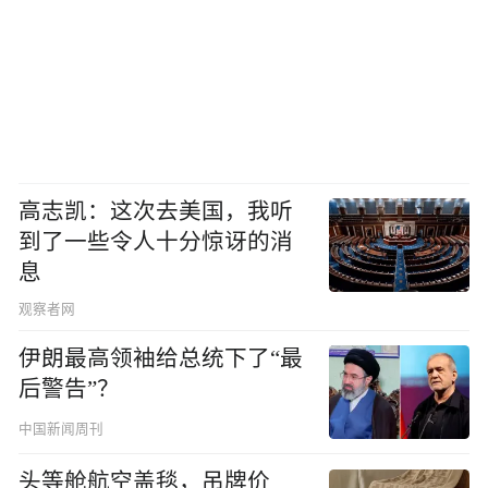
高志凯：这次去美国，我听
到了一些令人十分惊讶的消
息
观察者网
伊朗最高领袖给总统下了“最
后警告”？
中国新闻周刊
头等舱航空盖毯，吊牌价