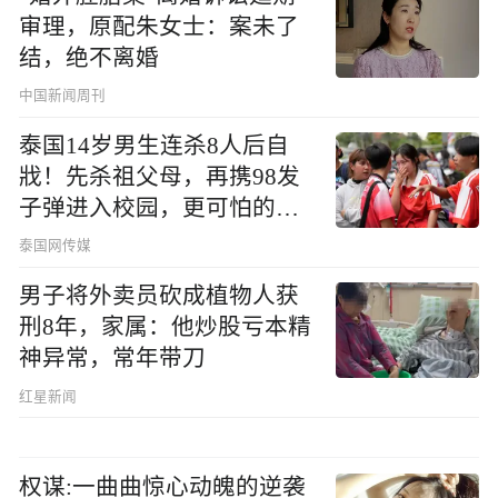
审理，原配朱女士：案未了
结，绝不离婚
中国新闻周刊
泰国14岁男生连杀8人后自
戕！先杀祖父母，再携98发
子弹进入校园，更可怕的细
节公布了
泰国网传媒
男子将外卖员砍成植物人获
刑8年，家属：他炒股亏本精
神异常，常年带刀
红星新闻
权谋:一曲曲惊心动魄的逆袭