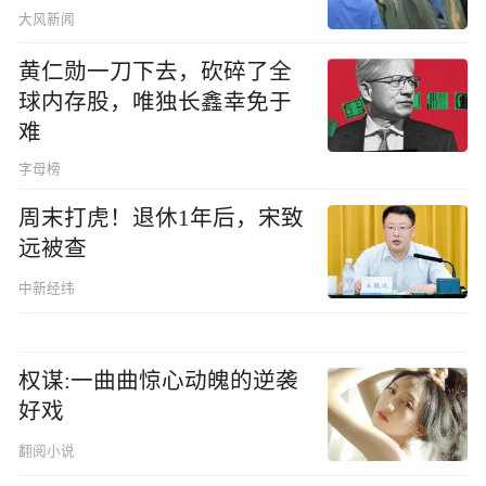
大风新闻
黄仁勋一刀下去，砍碎了全
球内存股，唯独长鑫幸免于
难
字母榜
周末打虎！退休1年后，宋致
远被查
中新经纬
权谋:一曲曲惊心动魄的逆袭
好戏
翻阅小说