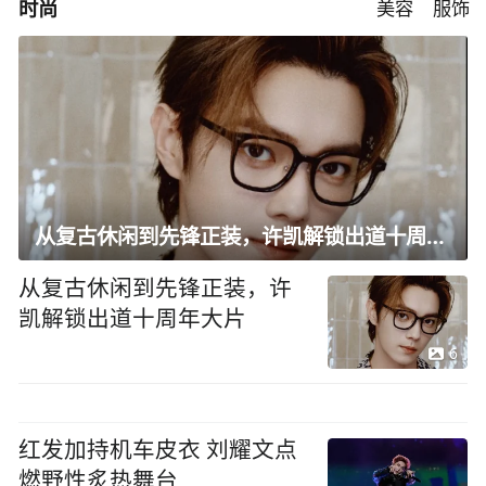
时尚
美容
服饰
从复古休闲到先锋正装，许凯解锁出道十周年大片
从复古休闲到先锋正装，许
凯解锁出道十周年大片
6
红发加持机车皮衣 刘耀文点
燃野性炙热舞台