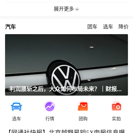
展开更多
汽车
团车
选车
降价
利润腰斩之后，大众如何布局未来？｜财报全视角
选车
行情
团购
实拍
【网通社快报】北京越野星钽5X申报信息曝