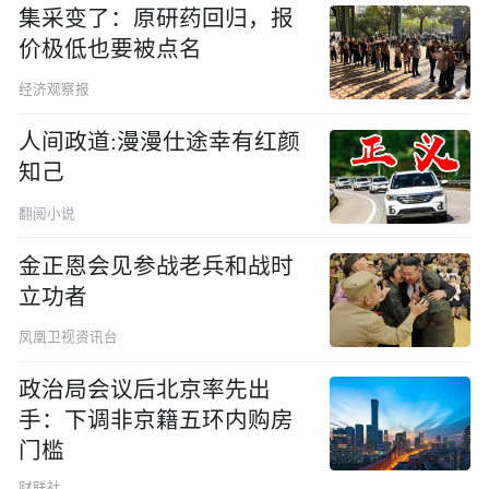
集采变了：原研药回归，报
价极低也要被点名
经济观察报
人间政道:漫漫仕途幸有红颜
知己
翻阅小说
金正恩会见参战老兵和战时
立功者
凤凰卫视资讯台
政治局会议后北京率先出
手：下调非京籍五环内购房
门槛
财联社