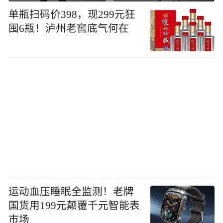
单瓶扫码价398，现299元狂
囤6瓶！泸州老窖底气何在
运动血压睡眠全监测！老牌
国货用199元颠覆千元智能表
市场