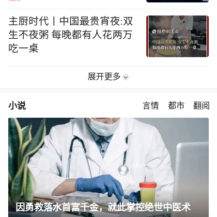
主厨时代丨中国最贵宵夜:双
生不夜粥 每晚都有人花两万
吃一桌
展开更多
小说
言情
都市
翻阅
因勇救落水首富千金，就此掌控绝世中医术