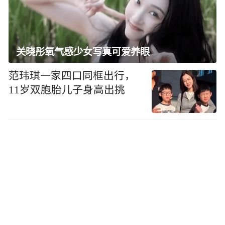
关晓彤氧气感少女写真可爱养眼
范玮琪一家四口同框出行，
11岁双胞胎儿子身高出挑