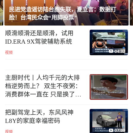
民进党造谣访陆台胞失联，夏立言：数据打
脸！台湾民众会“用脚投票”
美
顺滑顺滑还是顺滑，试用
ID.ERA 9X驾驶辅助系统
04:32
视频
主厨时代丨人均千元的大排
档逆势而上？ 双生不夜粥：
消费群体一直在 只是换了个
地方
把副驾宠上天，东风风神
L8Y的家庭幸福密码
07:09
视频