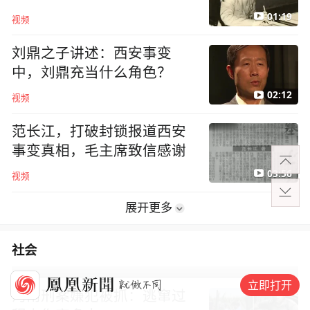
01:19
视频
刘鼎之子讲述：西安事变
中，刘鼎充当什么角色？
02:12
视频
范长江，打破封锁报道西安
事变真相，毛主席致信感谢
03:56
视频
展开更多
社会
立即打开
河南刑案嫌犯被抓：逃窜过