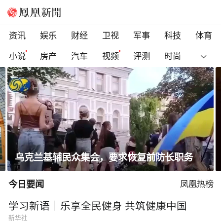
资讯
娱乐
财经
卫视
军事
科技
体育
小说
房产
汽车
视频
评测
时尚
克兰基辅民众集会，要求恢复前防长职务
一条
今日要闻
凤凰热榜
学习新语｜乐享全民健身 共筑健康中国
新华社