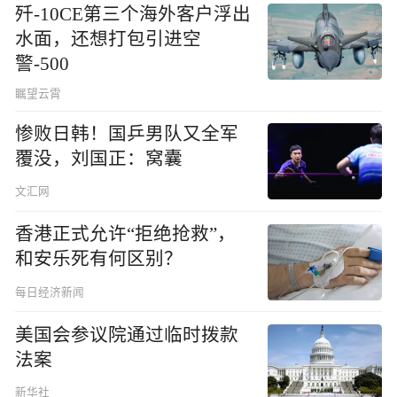
歼-10CE第三个海外客户浮出
水面，还想打包引进空
警-500
瞩望云霄
惨败日韩！国乒男队又全军
覆没，刘国正：窝囊
文汇网
香港正式允许“拒绝抢救”，
和安乐死有何区别？
每日经济新闻
美国会参议院通过临时拨款
法案
新华社