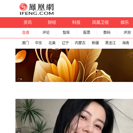
资讯
财经
科技
凤凰卫视
娱乐
直播
评论
智库
股票
数码
评测
澳门
中东
北美
辽宁
内蒙古
新疆
黑龙江
海南