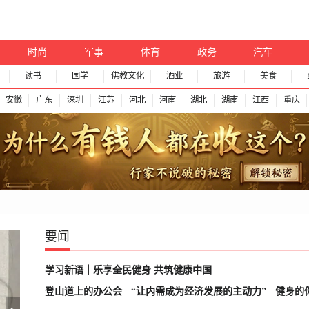
时尚
军事
体育
政务
汽车
读书
国学
佛教文化
酒业
旅游
美食
安徽
广东
深圳
江苏
河北
河南
湖北
湖南
江西
重庆
要闻
学习新语｜乐享全民健身 共筑健康中国
登山道上的办公会
“让内需成为经济发展的主动力”
健身的