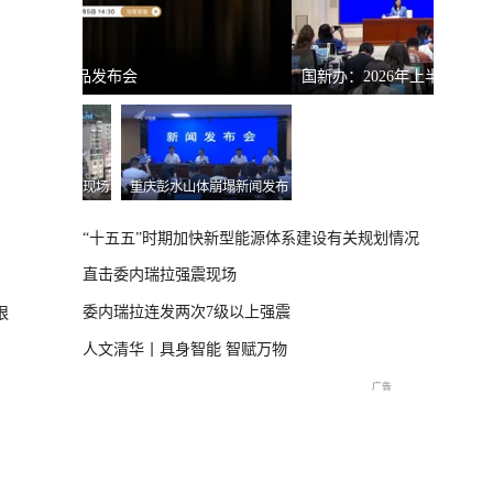
国新办：2026年上半年进出口情况
南宁市
体崩塌新闻发布
“十五五”时期加快新型能源体系建设有关规划情况
直击委内瑞拉强震现场
委内瑞拉连发两次7级以上强震
狠
人文清华丨具身智能 智赋万物