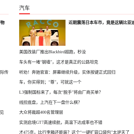
汽车
好物
近期震荡日本车市，竟是这辆比亚
美国改装厂推出Blackbird超跑，秒没
车头有一堵“钢墙”，这才是真正的公路坦克
国际传
听劝！奔驰官宣：屏幕继续升级，实体按键正式回归
车，你买得到；“尊”，可就这一个
L3强制国标来了，每次“脱手”将由厂商买单？
线控底盘，上汽在下一盘什么棋？
见
大众将裁超400名管理层
实测启境GT7高速续航，高温下达成率也不错
才475克，比行李箱还能装？这个“一键扩容口袋包”太逆天了