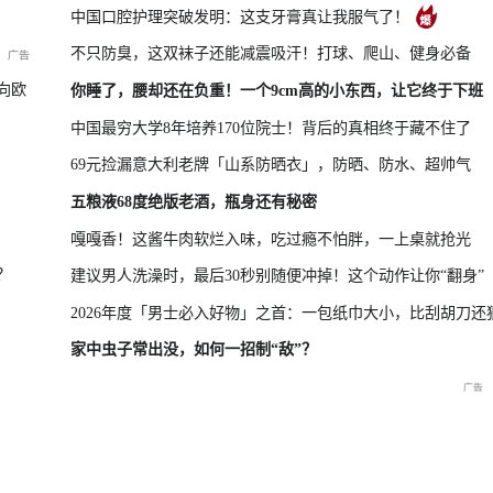
中国口腔护理突破发明：这支牙膏真让我服气了！
不只防臭，这双袜子还能减震吸汗！打球、爬山、健身必备
凤凰最新报道
尊界MPV及华为新品发布会
向欧
你睡了，腰却还在负重！一个9cm高的小东西，让它终于下班
中国最穷大学8年培养170位院士！背后的真相终于藏不住了
69元捡漏意大利老牌「山系防晒衣」，防晒、防水、超帅气
晓特别直
国新办：2026年上半年国民
重庆彭水山体崩塌救援现场
重庆彭水山
五粮液68度绝版老酒，瓶身还有秘密
经济运行情况
最新进展
会
嘎嘎香！这酱牛肉软烂入味，吃过瘾不怕胖，一上桌就抢光
？
建议男人洗澡时，最后30秒别随便冲掉！这个动作让你“翻身”
2026年度「男士必入好物」之首：一包纸巾大小，比刮胡刀还
家中虫子常出没，如何一招制“敌”？