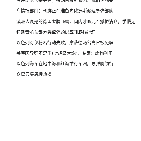
泽连斯基需要导弹，特朗普最新表态：我们也想要
乌情报部门：朝鲜正在准备向俄罗斯派遣导弹部队
澳洲人疯抢的德国奢牌飞鹰，国内才89元？撤柜清仓，手慢无
特朗普承认部分类型弹药供应“相对紧张”
以色列对伊秘密行动失败，摩萨德两名高官被免职
美军因导弹不足重启“超级大炮”，专家：废物利用
以色列海军在地中海和红海举行军演，导弹艇领衔
众星云集屠榜热搜