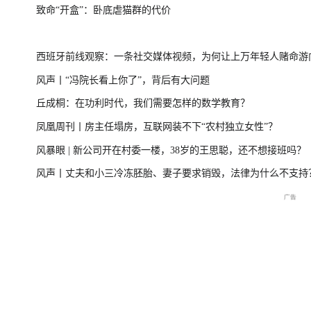
致命“开盒”：卧底虐猫群的代价
台风“美莎克”致广西多地受灾 直击防城港救援一
美伊局势僵持 
西班牙前线观察：一条社交媒体视频，为何让上万年轻人赌命游
线
风声丨“冯院长看上你了”，背后有大问题
洲？
丘成桐：在功利时代，我们需要怎样的数学教育？
直击海军舰艇编队在港开放
庆祝中国共产党成立105周
2026年菲尔兹奖揭
凤凰周刊丨房主任塌房，互联网装不下“农村独立女性”？
交流现场
年大会特别报道
播
风暴眼 | 新公司开在村委一楼，38岁的王思聪，还不想接班吗？
风声丨丈夫和小三冷冻胚胎、妻子要求销毁，法律为什么不支持