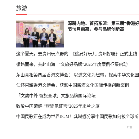
旅游
深耕内地、首拓东盟：第三届“香港
节”8月启幕，参与品牌创新高
这个夏天，去贵州玩点野的 |《这局好玩儿·贵州好嘢》正式上线
循路而来，共赴山海 | “文旅好品牌”2026年度案例征集启动
茅山亮相第四届香港文博会： 以道文化为纽带，探索中华文化
仁怀闪耀香港文博会，获颁中国酱酒文化国际传播创新案例
播新表达
「文韵中外 智旅全球」文旅品牌国际论坛
致敬中国荣耀·“旗迹见证官”2026年米兰之旅
中国民歌正在成为世界BGM！龚琳娜分享中国民歌如何被全球听