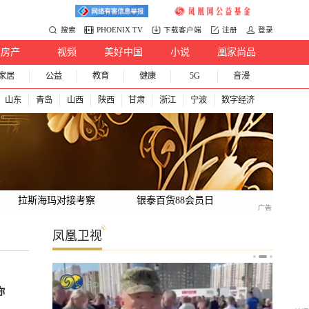
搜索
PHOENIX TV
下载客户端
注册
登录
房产
视频
美好中国
小说
凰家尚品
家居
公益
教育
健康
5G
音漫
山东
青岛
山西
陕西
甘肃
浙江
宁波
数字经济
拉斯海玛对接考察
银泰百货88会员日
凤凰卫视
你