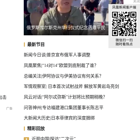
关闭
凤凰新闻客户端
俄罗斯库尔斯克州举行仪式纪念遇难平民
美田纳
U17国足晋级决赛
微信扫一扫
最新节目
随时看热点
新闻今日谈|普京宣布俄军人事调整
凤凰聚焦|“14对14”欧盟到底制裁了谁？
总编关注|伊阿协议与伊美协议有何关系？
军情观察室| 日本首次试射战斧 解放军黄岩岛亮剑
风云对话|“阿尔忒弥斯”计划将比预期稍晚？
出击
问答神州|专访福建港口集团董事长陈志平
大新闻大历史|日本菲律宾的深度捆绑
精彩回放
近观中国|探访“二次元”