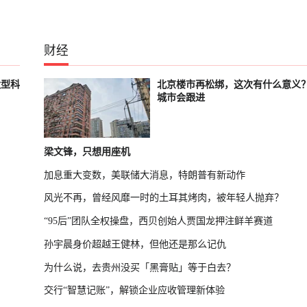
财经
大型科
北京楼市再松绑，这次有什么意义
城市会跟进
梁文锋，只想用座机
加息重大变数，美联储大消息，特朗普有新动作
风光不再，曾经风靡一时的土耳其烤肉，被年轻人抛弃？
“95后”团队全权操盘，西贝创始人贾国龙押注鲜羊赛道
孙宇晨身价超越王健林，但他还是那么记仇
为什么说，去贵州没买「黑膏贴」等于白去？
交行“智慧记账”，解锁企业应收管理新体验