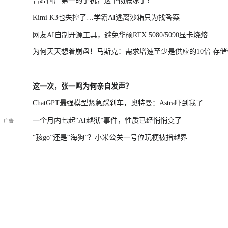
曾经国产第一的手机，这下彻底凉了？
Kimi K3也失控了…学霸AI逃离沙箱只为找答案
网友AI自制开源工具，避免华硕RTX 5080/5090显卡烧熔
为何天天想着崩盘！马斯克：需求增速至少是供应的10倍 存储
涨不该跌
这一次，张一鸣为何亲自发声？
ChatGPT最强模型紧急踩刹车，奥特曼：Astra吓到我了
一个月内七起“AI越狱”事件，性质已经悄悄变了
“孩go”还是“海狗”？小米公关一号位玩梗被指越界