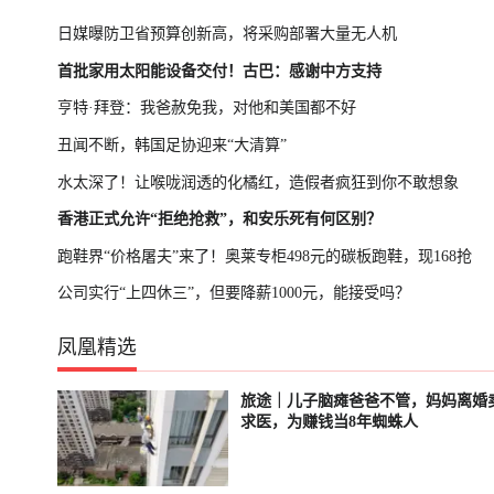
日媒曝防卫省预算创新高，将采购部署大量无人机
首批家用太阳能设备交付！古巴：感谢中方支持
亨特·拜登：我爸赦免我，对他和美国都不好
丑闻不断，韩国足协迎来“大清算”
水太深了！让喉咙润透的化橘红，造假者疯狂到你不敢想象
香港正式允许“拒绝抢救”，和安乐死有何区别？
跑鞋界“价格屠夫”来了！奥莱专柜498元的碳板跑鞋，现168抢
公司实行“上四休三”，但要降薪1000元，能接受吗？
凤凰精选
旅途｜儿子脑瘫爸爸不管，妈妈离婚
已结束
轮播中
求医，为赚钱当8年蜘蛛人