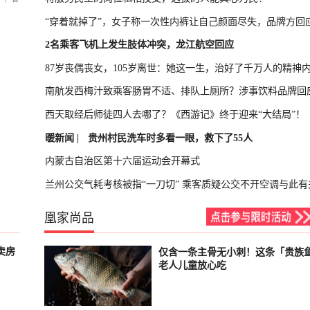
“穿着就掉了”，女子称一次性内裤让自己颜面尽失，品牌方回
2名乘客飞机上发生肢体冲突，龙江航空回应
87岁丧偶丧女，105岁离世：她这一生，治好了千万人的精神
南航发西梅汁致乘客肠胃不适、排队上厕所？涉事饮料品牌回
西天取经后师徒四人去哪了？《西游记》终于迎来“大结局”！
暖新闻 |
贵州村民洗车时多看一眼，救下了55人
内蒙古自治区第十六届运动会开幕式
兰州公交气耗考核被指“一刀切” 乘客质疑公交不开空调与此有
凰家尚品
卖房
仅含一条主骨无小刺！这条「贵族
已结束
老人儿童放心吃