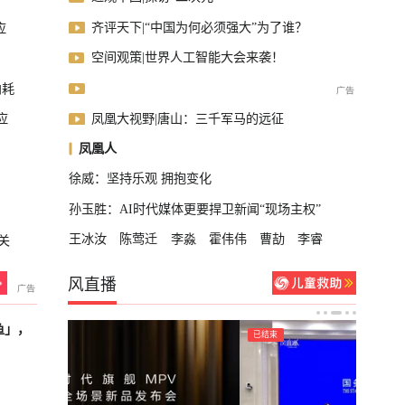
齐评天下|“中国为何必须强大”为了谁？
应
空间观策|世界人工智能大会来袭！
内耗
凤凰大视野|唐山：三千军马的远征
应
凤凰人
徐威：坚持乐观 拥抱变化
孙玉胜：AI时代媒体更要捍卫新闻“现场主权”
王冰汝
陈莺迁
李淼
霍伟伟
曹劼
李睿
关
风直播
鱼」，
已结束
已结束