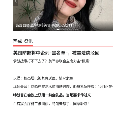
美田纳西州共和
高圆圆晒出游随拍笑容明媚状态松弛
热点
·
资讯
美国防部将中企列“黑名单”，被美法院驳回
伊朗战事打不下去了？美军参联会主席力主“翻篇”
以媒：穆杰塔巴被紧急送医，情况危急
现场录音！商船在霍尔木兹海峡遇袭，船员紧急呼救：我们正在
特朗普在会议上获赠一纯金礼品，当场要求传过来
白宫宴会厅施工被叫停，特朗普怒了：国家耻辱！