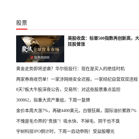
股票
美股收盘：标普500指数再创新高，
技股普涨
黄金走势即将逆袭？华尔街投行：现在是买入的绝佳时机
两家券商收罚单！一家涉网络安全迟报，一家经纪自营双双违规
8天7板大牛股深夜公告，交易所：对这些股票重点监控
300862，拟重大资产重组，下周一复牌
金价本周大涨7%，再破4400美元，白银狂飙，国际油价累跌7%
不愧是毛巾界的“贵族”！吸水快、不掉毛、阴干也不臭
宇树科技IPO倒计时，下周一启动申购！受益股曝光