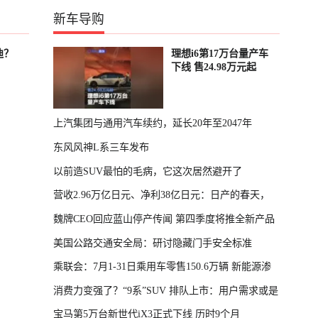
新车导购
迪？
理想i6第17万台量产车
下线 售24.98万元起
上汽集团与通用汽车续约，延长20年至2047年
东风风神L系三车发布
以前造SUV最怕的毛病，它这次居然避开了
营收2.96万亿日元、净利38亿日元：日产的春天，
魏牌CEO回应蓝山停产传闻 第四季度将推全新产品
回来了
美国公路交通安全局：研讨隐藏门手安全标准
乘联会：7月1-31日乘用车零售150.6万辆 新能源渗
消费力变强了？“9系”SUV 排队上市：用户需求或是
透率64.4%
宝马第5万台新世代iX3正式下线 历时9个月
主因