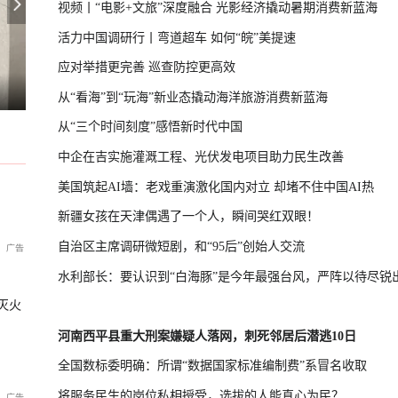
视频丨“电影+文旅”深度融合 光影经济撬动暑期消费新蓝海
活力中国调研行丨弯道超车 如何“皖”美提速
应对举措更完善 巡查防控更高效
党初选，现任议员爆冷出局
日本原子弹爆炸亲历者警告高市
夏天为什么大家都去抢羽绒服了？
从“看海”到“玩海”新业态撬动海洋旅游消费新蓝海
从“三个时间刻度”感悟新时代中国
中企在吉实施灌溉工程、光伏发电项目助力民生改善
美国筑起AI墙：老戏重演激化国内对立 却堵不住中国AI热
新疆女孩在天津偶遇了一个人，瞬间哭红双眼！
自治区主席调研微短剧，和“95后”创始人交流
水利部长：要认识到“白海豚”是今年最强台风，严阵以待尽锐
灭火
河南西平县重大刑案嫌疑人落网，刺死邻居后潜逃10日
全国数标委明确：所谓“数据国家标准编制费”系冒名收取
将服务民生的岗位私相授受，选拔的人能真心为民？