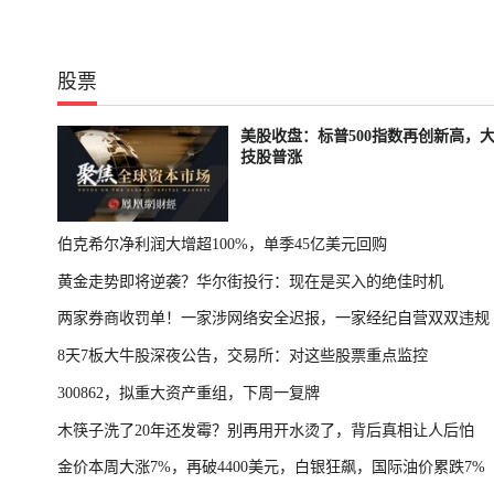
股票
美股收盘：标普500指数再创新高，
技股普涨
伯克希尔净利润大增超100%，单季45亿美元回购
黄金走势即将逆袭？华尔街投行：现在是买入的绝佳时机
两家券商收罚单！一家涉网络安全迟报，一家经纪自营双双违规
8天7板大牛股深夜公告，交易所：对这些股票重点监控
300862，拟重大资产重组，下周一复牌
木筷子洗了20年还发霉？别再用开水烫了，背后真相让人后怕
金价本周大涨7%，再破4400美元，白银狂飙，国际油价累跌7%