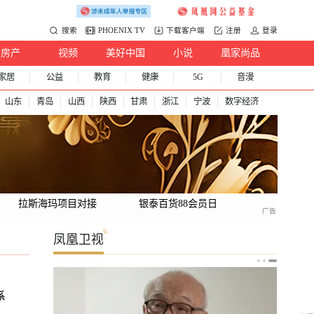
搜索
PHOENIX TV
下载客户端
注册
登录
房产
视频
美好中国
小说
凰家尚品
家居
公益
教育
健康
5G
音漫
山东
青岛
山西
陕西
甘肃
浙江
宁波
数字经济
拉斯海玛项目对接
银泰百货88会员日
凤凰卫视
系