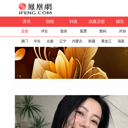
资讯
财经
科技
凤凰卫视
娱乐
直播
评论
智库
股票
数码
评测
澳门
中东
北美
辽宁
内蒙古
新疆
黑龙江
海南