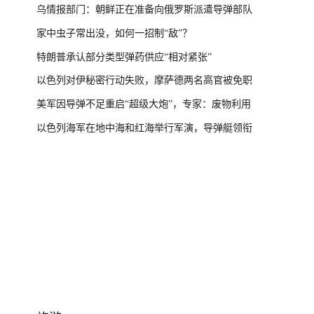
乌情报部门：朝鲜正在准备向俄罗斯派遣导弹部队
家中虫子常出没，如何一招制“敌”？
特朗普承认部分类型弹药供应“相对紧张”
以色列对伊秘密行动失败，摩萨德两名高官被免职
美军因导弹不足重启“超级大炮”，专家：废物利用
以色列海军在地中海和红海举行军演，导弹艇领衔