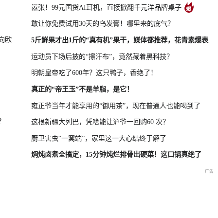
嚣张！99元国货AI耳机，直接掀翻千元洋品牌桌子
敢让你免费试用30天的乌发膏！哪里来的底气？
凤凰最新报道
尊界MPV及华为新品发布会
向欧
5斤鲜果才出1斤的“真有机”果干，媒体都推荐，花青素爆表
运动员下场后披的“擦汗布”，竟然藏着黑科技？
明朝皇帝吃了600年？这只鸭子，香绝了！
晓特别直
国新办：2026年上半年国民
重庆彭水山体崩塌救援现场
重庆彭水山
真正的“帝王玉”不是羊脂，是它！
经济运行情况
最新进展
会
雍正爷当年才能享用的“御用茶”，现在普通人也能喝到了
？
这根新疆大列巴，凭啥能让沪爷一回购60 次？
厨卫害虫“一窝端”，家里这一大心结终于解了
焖炖卤煮全搞定，15分钟炖烂排骨出硬菜！这口锅真绝了