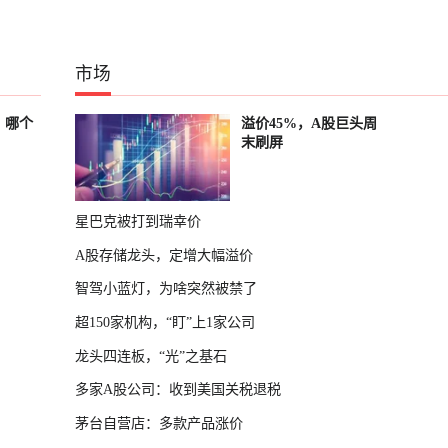
市场
？哪个
溢价45%，A股巨头周
末刷屏
星巴克被打到瑞幸价
A股存储龙头，定增大幅溢价
智驾小蓝灯，为啥突然被禁了
超150家机构，“盯”上1家公司
龙头四连板，“光”之基石
多家A股公司：收到美国关税退税
茅台自营店：多款产品涨价