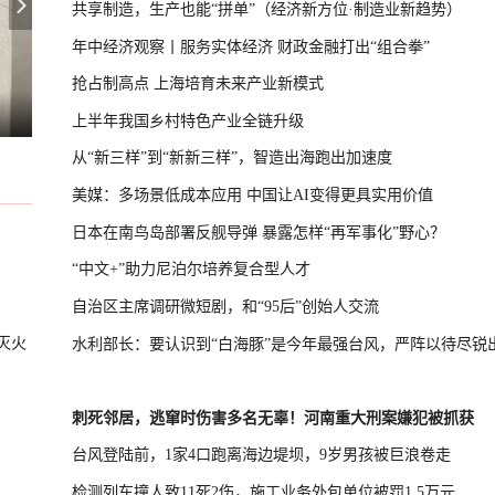
共享制造，生产也能“拼单”（经济新方位·制造业新趋势）
年中经济观察丨服务实体经济 财政金融打出“组合拳”
抢占制高点 上海培育未来产业新模式
兰用“星链”打击俄境内目标
日新版《防卫白皮书》想向外界传达3
U17国足晋级决赛
上半年我国乡村特色产业全链升级
从“新三样”到“新新三样”，智造出海跑出加速度
美媒：多场景低成本应用 中国让AI变得更具实用价值
日本在南鸟岛部署反舰导弹 暴露怎样“再军事化”野心？
“中文+”助力尼泊尔培养复合型人才
自治区主席调研微短剧，和“95后”创始人交流
灭火
水利部长：要认识到“白海豚”是今年最强台风，严阵以待尽锐
刺死邻居，逃窜时伤害多名无辜！河南重大刑案嫌犯被抓获
台风登陆前，1家4口跑离海边堤坝，9岁男孩被巨浪卷走
检测列车撞人致11死2伤，施工业务外包单位被罚1.5万元