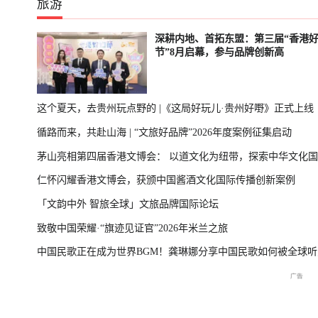
旅游
深耕内地、首拓东盟：第三届“香港
节”8月启幕，参与品牌创新高
这个夏天，去贵州玩点野的 |《这局好玩儿·贵州好嘢》正式上线
循路而来，共赴山海 | “文旅好品牌”2026年度案例征集启动
茅山亮相第四届香港文博会： 以道文化为纽带，探索中华文化
仁怀闪耀香港文博会，获颁中国酱酒文化国际传播创新案例
播新表达
「文韵中外 智旅全球」文旅品牌国际论坛
致敬中国荣耀·“旗迹见证官”2026年米兰之旅
中国民歌正在成为世界BGM！龚琳娜分享中国民歌如何被全球听