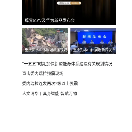
国新办：2026年上半年进出口情况
南宁市
体崩塌新闻发布
“十五五”时期加快新型能源体系建设有关规划情况
直击委内瑞拉强震现场
委内瑞拉连发两次7级以上强震
人文清华丨具身智能 智赋万物