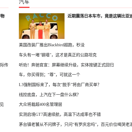
汽车
好物
近期震荡日本车市，竟是这辆比亚
美国改装厂推出Blackbird超跑，秒没
车头有一堵“钢墙”，这才是真正的公路坦克
国际传
听劝！奔驰官宣：屏幕继续升级，实体按键正式回归
车，你买得到；“尊”，可就这一个
L3强制国标来了，每次“脱手”将由厂商买单？
线控底盘，上汽在下一盘什么棋？
见
大众将裁超400名管理层
实测启境GT7高速续航，高温下达成率也不错
茅台镇老饕从不问牌子，只问“有罗庆忠吗”，百元价位喝哭老