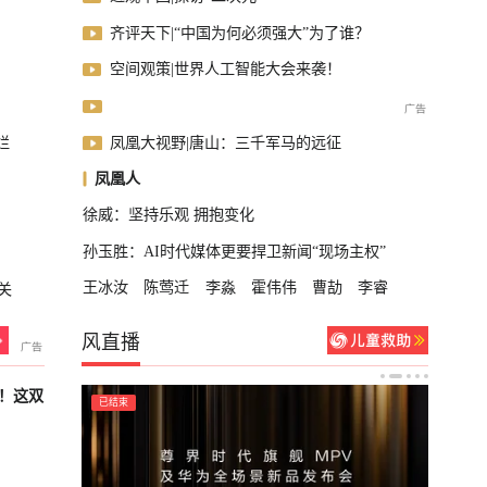
齐评天下|“中国为何必须强大”为了谁？
空间观策|世界人工智能大会来袭！
凤凰大视野|唐山：三千军马的远征
烂
凤凰人
徐威：坚持乐观 拥抱变化
孙玉胜：AI时代媒体更要捍卫新闻“现场主权”
王冰汝
陈莺迁
李淼
霍伟伟
曹劼
李睿
关
风直播
！这双
已结束
已结束