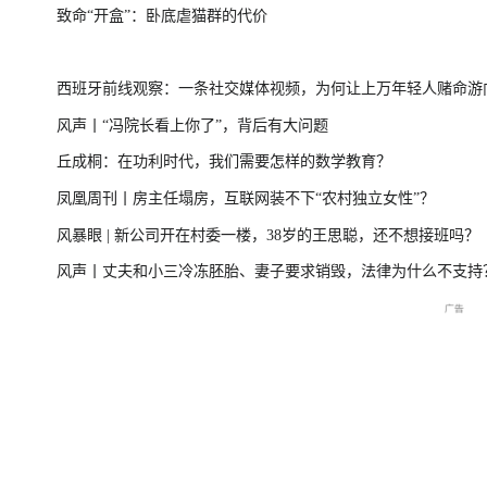
致命“开盒”：卧底虐猫群的代价
台风“美莎克”致广西多地受灾 直击防城港救援一
美伊局势僵持 
西班牙前线观察：一条社交媒体视频，为何让上万年轻人赌命游
线
风声丨“冯院长看上你了”，背后有大问题
洲？
丘成桐：在功利时代，我们需要怎样的数学教育？
直击海军舰艇编队在港开放
庆祝中国共产党成立105周
2026年菲尔兹奖揭
凤凰周刊丨房主任塌房，互联网装不下“农村独立女性”？
交流现场
年大会特别报道
播
风暴眼 | 新公司开在村委一楼，38岁的王思聪，还不想接班吗？
风声丨丈夫和小三冷冻胚胎、妻子要求销毁，法律为什么不支持