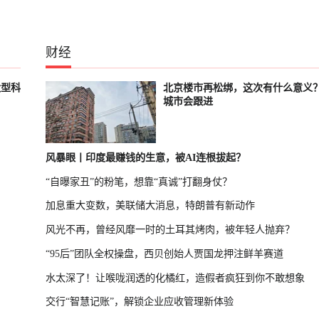
财经
大型科
北京楼市再松绑，这次有什么意义
城市会跟进
风暴眼丨印度最赚钱的生意，被AI连根拔起？
“自曝家丑”的粉笔，想靠“真诚”打翻身仗？
加息重大变数，美联储大消息，特朗普有新动作
风光不再，曾经风靡一时的土耳其烤肉，被年轻人抛弃？
“95后”团队全权操盘，西贝创始人贾国龙押注鲜羊赛道
水太深了！让喉咙润透的化橘红，造假者疯狂到你不敢想象
交行“智慧记账”，解锁企业应收管理新体验