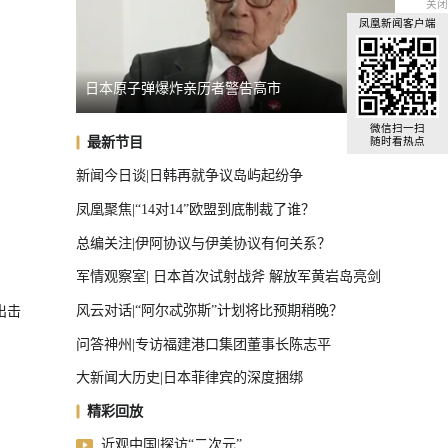
关闭
凤凰新闻客户端
个信号
日本原子弹爆炸亲历者警告高市
马斯克
全球汽车前十，中国占了三把椅子
微信扫一扫
最新节目
随时看热点
新闻今日谈|日韩再就争议岛屿起纷争
凤凰聚焦|“14对14”欧盟到底制裁了谁？
总编关注|伊阿协议与伊美协议有何关系？
军情观察室| 日本首次试射战斧 解放军黄岩岛亮剑
风云对话|“阿尔忒弥斯”计划将比预期稍晚？
出击
问答神州|专访福建港口集团董事长陈志平
大新闻大历史|日本菲律宾的深度捆绑
精彩回放
近观中国|探访“二次元”