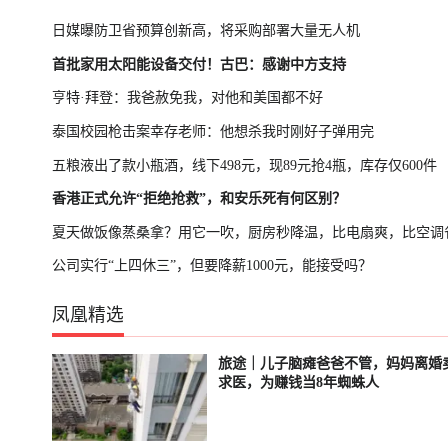
日媒曝防卫省预算创新高，将采购部署大量无人机
首批家用太阳能设备交付！古巴：感谢中方支持
亨特·拜登：我爸赦免我，对他和美国都不好
泰国校园枪击案幸存老师：他想杀我时刚好子弹用完
五粮液出了款小瓶酒，线下498元，现89元抢4瓶，库存仅600件
香港正式允许“拒绝抢救”，和安乐死有何区别？
夏天做饭像蒸桑拿？用它一吹，厨房秒降温，比电扇爽，比空调
公司实行“上四休三”，但要降薪1000元，能接受吗？
凤凰精选
旅途｜儿子脑瘫爸爸不管，妈妈离婚
已结束
轮播中
求医，为赚钱当8年蜘蛛人