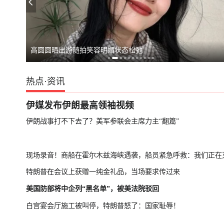
日本原子弹爆炸亲历者警告高市
马斯克拒绝乌克
薄到像没戴，膝盖却多一层防护！这个护具火了，支撑不闷汗
热点
·
资讯
伊媒发布伊朗最高领袖视频
伊朗战事打不下去了？美军参联会主席力主“翻篇”
现场录音！商船在霍尔木兹海峡遇袭，船员紧急呼救：我们正在
特朗普在会议上获赠一纯金礼品，当场要求传过来
美国防部将中企列“黑名单”，被美法院驳回
白宫宴会厅施工被叫停，特朗普怒了：国家耻辱！