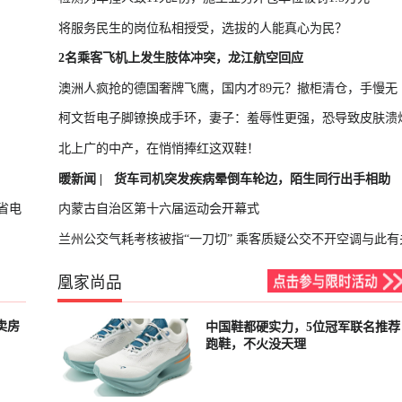
将服务民生的岗位私相授受，选拔的人能真心为民？
2名乘客飞机上发生肢体冲突，龙江航空回应
澳洲人疯抢的德国奢牌飞鹰，国内才89元？撤柜清仓，手慢无
柯文哲电子脚镣换成手环，妻子：羞辱性更强，恐导致皮肤溃
北上广的中产，在悄悄捧红这双鞋！
暖新闻 |
货车司机突发疾病晕倒车轮边，陌生同行出手相助
省电
内蒙古自治区第十六届运动会开幕式
兰州公交气耗考核被指“一刀切” 乘客质疑公交不开空调与此有
凰家尚品
卖房
中国鞋都硬实力，5位冠军联名推荐
已结束
跑鞋，不火没天理