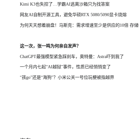
Kimi K3也失控了…学霸AI逃离沙箱只为找答案
网友AI自制开源工具，避免华硕RTX 5080/5090显卡烧熔
为何天天想着崩盘！马斯克：需求增速至少是供应的10倍 存储
涨不该跌
这一次，张一鸣为何亲自发声？
ChatGPT最强模型紧急踩刹车，奥特曼：Astra吓到我了
一个月内七起“AI越狱”事件，性质已经悄悄变了
“孩go”还是“海狗”？小米公关一号位玩梗被指越界