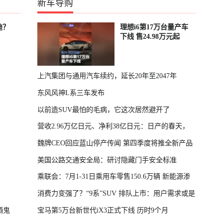
新车导购
迪？
理想i6第17万台量产车
下线 售24.98万元起
上汽集团与通用汽车续约，延长20年至2047年
东风风神L系三车发布
以前造SUV最怕的毛病，它这次居然避开了
营收2.96万亿日元、净利38亿日元：日产的春天，
魏牌CEO回应蓝山停产传闻 第四季度将推全新产品
回来了
美国公路交通安全局：研讨隐藏门手安全标准
乘联会：7月1-31日乘用车零售150.6万辆 新能源渗
消费力变强了？“9系”SUV 排队上市：用户需求或是
透率64.4%
酒鬼
宝马第5万台新世代iX3正式下线 历时9个月
主因