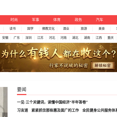
时尚
军事
体育
政务
汽车
读书
国学
佛教文化
酒业
旅游
美食
安徽
广东
深圳
江苏
河北
河南
湖北
湖南
江西
重庆
要闻
一见·三个关键词，读懂中国经济“半年答卷”
习言道
紧紧抓住那些惠及面广的工作
全民健身公共服务体