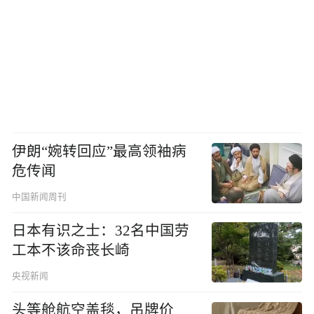
伊朗“婉转回应”最高领袖病
危传闻
中国新闻周刊
日本有识之士：32名中国劳
工本不该命丧长崎
央视新闻
头等舱航空盖毯，吊牌价