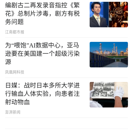
编剧古二再发录音指控《繁
花》总制片涉毒，剧方有税
务问题
江南都市报
为“喂饱”AI数据中心，亚马
逊要在美国建一个超级污染
源
凤凰网科技
日媒：战时日本多所大学进
行输血人体实验，向患者注
射动物血
澎湃新闻