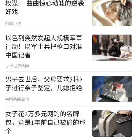
权谋:一曲曲惊心动魄的逆袭
好戏
翻阅小说
以色列突然发起大规模军事
行动！以军士兵把枪口对准
中国记者
每日经济新闻
男子去世后，父母要求对孙
子进行亲子鉴定，儿媳拒绝
中国新闻周刊
女子花2万多元网购的名牌
包，竟是1年前自己被偷的那
个