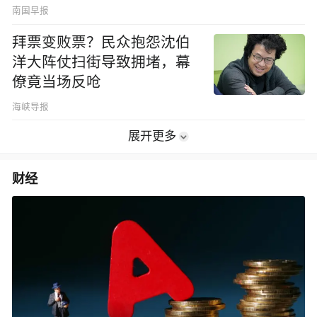
南国早报
拜票变败票？民众抱怨沈伯
洋大阵仗扫街导致拥堵，幕
僚竟当场反呛
海峡导报
展开更多
财经