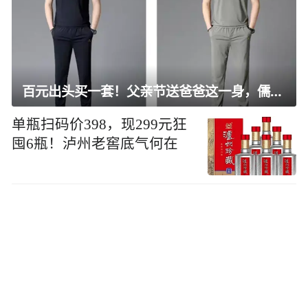
百元出头买一套！父亲节送爸爸这一身，儒雅有型还凉爽
单瓶扫码价398，现299元狂
囤6瓶！泸州老窖底气何在