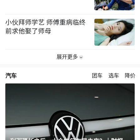
小伙拜师学艺 师傅重病临终
前求他娶了师母
展开更多
汽车
团车
选车
降价