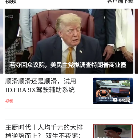
视频
客户端下载
若夺回众议院，美民主党拟调查特朗普商业圈
顺滑顺滑还是顺滑，试用
ID.ERA 9X驾驶辅助系统
04:32
视频
主厨时代丨人均千元的大排
档逆势而上？ 双生不夜粥：