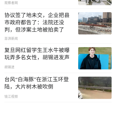
观察者网
协议签了地未交，企业把县
市政府都告了：法院还没
判，但涉案土地被拍卖了
澎湃新闻
复旦网红留学生王水牛被曝
玩弄多名女性，胡锡进发声
胡锡进
台风“白海豚”在浙江玉环登
陆，大片树木被吹倒
钱江视频