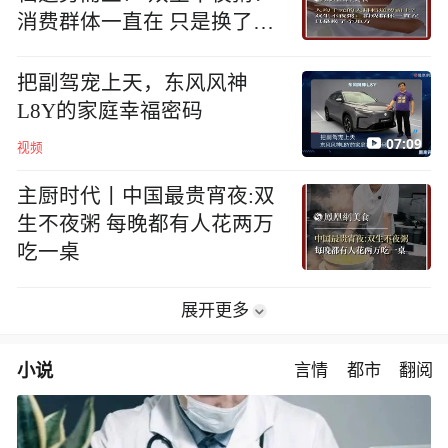
消费群体一直在 只是换了个
地方
把副驾宠上天，东风风神
L8Y的家庭幸福密码
07:09
视频
主厨时代丨中国最贵宵夜:双
生不夜粥 每晚都有人花两万
吃一桌
展开更多
小说
言情
都市
翻阅