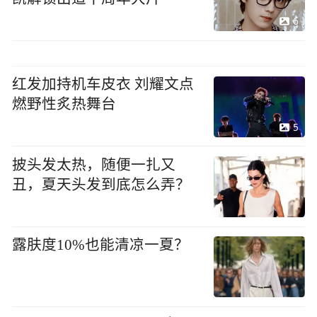
6
红发加持机车皮衣 刘耀文点
燃野性炙热舞台
5
披头发太热，随便一扎又
丑，夏天头发到底怎么弄？
露肤度10%也能清凉一夏？