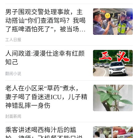
男子围观交警处理事故，主
动搭讪“你们查酒驾吗？我喝
了瓶啤酒怕死了”，被当场查
出醉驾
工人日报
人间政道:漫漫仕途幸有红颜
知己
翻阅小说
老人在小区采“草药”煮水，
妻子喝了昏迷进ICU，儿子精
神错乱摔一身伤
封面新闻
乘客讲述喝西梅汁后的尴