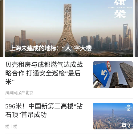
飘窗竟然能变身全屋C位 都后悔没早知道！
贝壳租房与成都燃气达成战
略合作 打通安全巡检“最后一
米”
凤凰网房产北京
596米！中国新第三高楼“钻
石顶”首吊成功
9
楼上楼