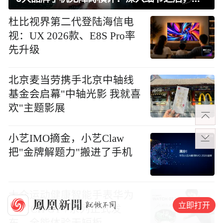
杜比视界第二代登陆海信电
视：UX 2026款、E8S Pro率
先升级
北京麦当劳携手北京中轴线
基金会启幕"中轴光影 我就喜
欢"主题影展
小艺IMO摘金，小艺Claw
把"金牌解题力"搬进了手机
大众运动健康智能手表华为
立即打开
WATCH GT 7系列正式发
布，全能体验无短板