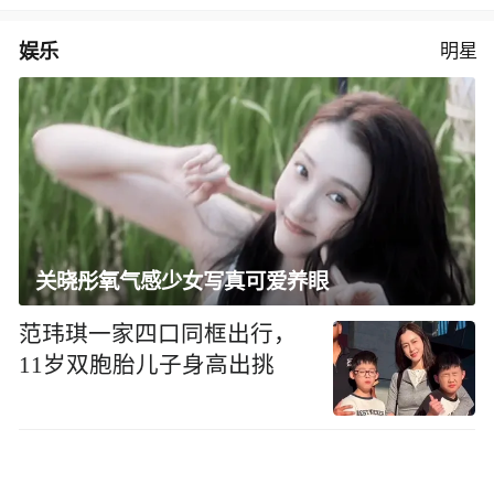
娱乐
明星
关晓彤氧气感少女写真可爱养眼
范玮琪一家四口同框出行，
11岁双胞胎儿子身高出挑