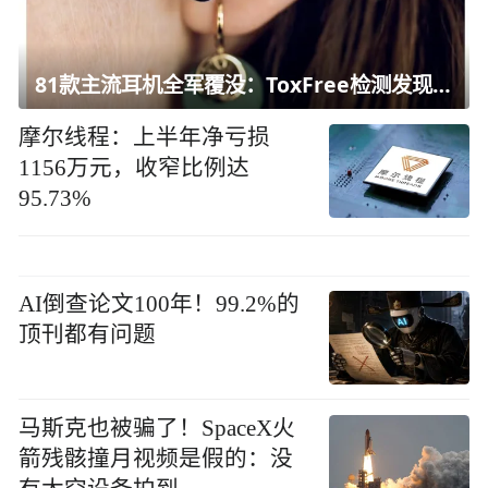
81款主流耳机全军覆没：ToxFree检测发现均含对人体有害化学物质
摩尔线程：上半年净亏损
1156万元，收窄比例达
95.73%
AI倒查论文100年！99.2%的
顶刊都有问题
马斯克也被骗了！SpaceX火
箭残骸撞月视频是假的：没