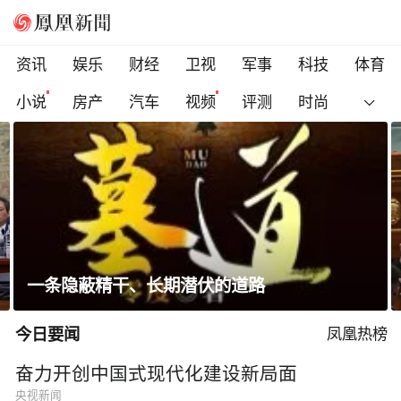
资讯
娱乐
财经
卫视
军事
科技
体育
小说
房产
汽车
视频
评测
时尚
科索沃总理遭反对派议员扔鸡蛋，直播被紧急
切断
今日要闻
凤凰热榜
奋力开创中国式现代化建设新局面
央视新闻