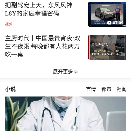
把副驾宠上天，东风风神
L8Y的家庭幸福密码
07:09
视频
主厨时代丨中国最贵宵夜:双
生不夜粥 每晚都有人花两万
吃一桌
展开更多
小说
言情
都市
翻阅