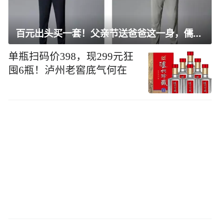
百元出头买一套！父亲节送爸爸这一身，儒雅有型还凉爽
单瓶扫码价398，现299元狂
囤6瓶！泸州老窖底气何在