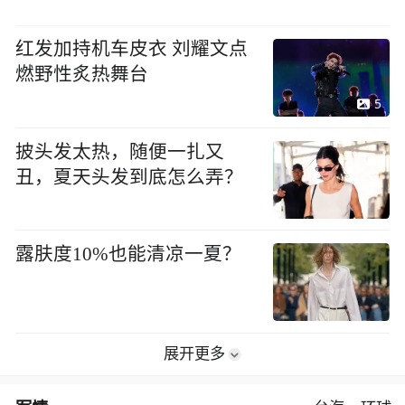
红发加持机车皮衣 刘耀文点
燃野性炙热舞台
5
披头发太热，随便一扎又
丑，夏天头发到底怎么弄？
露肤度10%也能清凉一夏？
展开更多