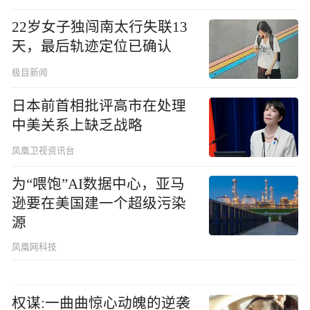
22岁女子独闯南太行失联13
天，最后轨迹定位已确认
极目新闻
日本前首相批评高市在处理
中美关系上缺乏战略
凤凰卫视资讯台
为“喂饱”AI数据中心，亚马
逊要在美国建一个超级污染
源
凤凰网科技
权谋:一曲曲惊心动魄的逆袭