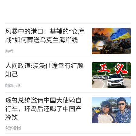
风暴中的港口：基辅的“仓库
战”如何葬送乌克兰海岸线
前哨
人间政道:漫漫仕途幸有红颜
知己
翻阅小说
瑙鲁总统邀请中国大使骑自
行车，环岛后还喝了中国产
冷饮
观察者网