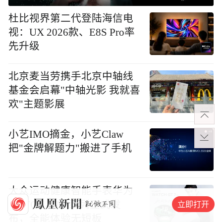
杜比视界第二代登陆海信电
视：UX 2026款、E8S Pro率
先升级
北京麦当劳携手北京中轴线
基金会启幕"中轴光影 我就喜
欢"主题影展
小艺IMO摘金，小艺Claw
把"金牌解题力"搬进了手机
大众运动健康智能手表华为
立即打开
WATCH GT 7系列正式发
布，全能体验无短板