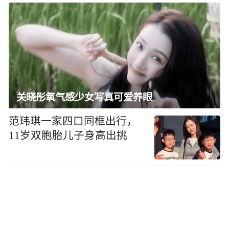
关晓彤氧气感少女写真可爱养眼
范玮琪一家四口同框出行，
11岁双胞胎儿子身高出挑