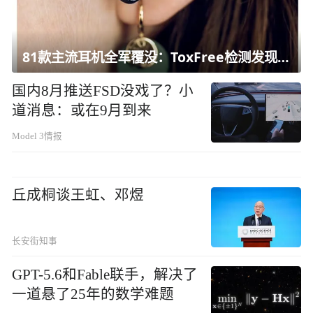
81款主流耳机全军覆没：ToxFree检测发现均含对人体有害化学物质
国内8月推送FSD没戏了？小
道消息：或在9月到来
Model 3情报
丘成桐谈王虹、邓煜
长安街知事
GPT-5.6和Fable联手，解决了
一道悬了25年的数学难题