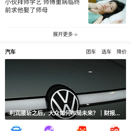
小伙拜师学艺 师傅重病临终
前求他娶了师母
展开更多
汽车
团车
选车
降价
利润腰斩之后，大众如何布局未来？｜财报全视角