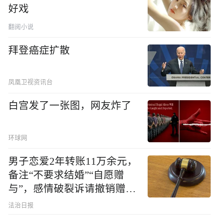
好戏
翻阅小说
拜登癌症扩散
凤凰卫视资讯台
白宫发了一张图，网友炸了
环球网
男子恋爱2年转账11万余元，
备注“不要求结婚”“自愿赠
与”，感情破裂诉请撤销赠
与，法院：驳回
法治日报