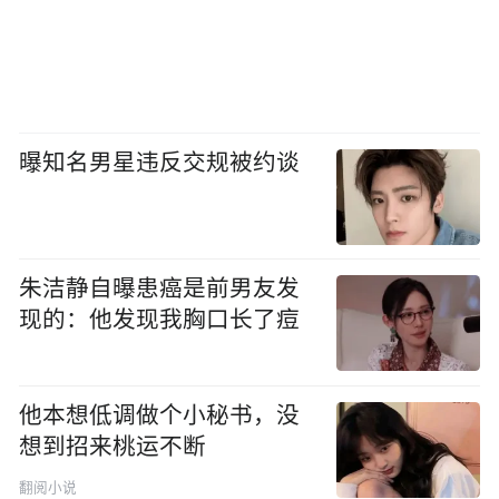
曝知名男星违反交规被约谈
朱洁静自曝患癌是前男友发
现的：他发现我胸口长了痘
他本想低调做个小秘书，没
想到招来桃运不断
翻阅小说