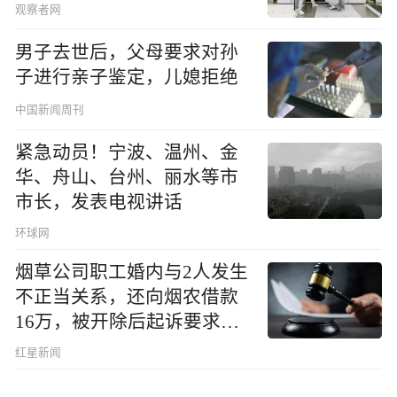
观察者网
男子去世后，父母要求对孙
子进行亲子鉴定，儿媳拒绝
中国新闻周刊
紧急动员！宁波、温州、金
华、舟山、台州、丽水等市
市长，发表电视讲话
环球网
烟草公司职工婚内与2人发生
不正当关系，还向烟农借款
16万，被开除后起诉要求复
职，法院判了
红星新闻