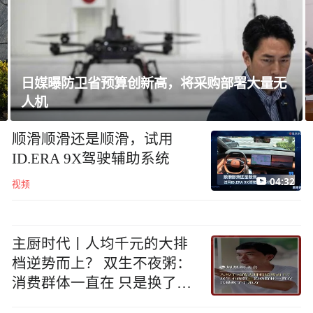
韩国足协就“性招待”外国裁判丑闻致歉
顺滑顺滑还是顺滑，试用
ID.ERA 9X驾驶辅助系统
04:32
视频
主厨时代丨人均千元的大排
档逆势而上？ 双生不夜粥：
消费群体一直在 只是换了个
地方