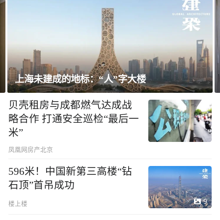
字大楼
飘窗竟然能变身全屋C位 都后
贝壳租房与成都燃气达成战
略合作 打通安全巡检“最后一
米”
凤凰网房产北京
596米！中国新第三高楼“钻
石顶”首吊成功
9
楼上楼