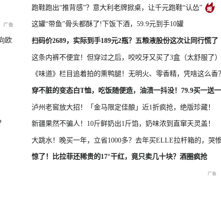
跑鞋跑出“推背感”？意大利老牌掀桌，让千元跑鞋“认怂”
这罐“带鱼”骨头都酥了!下饭下酒，59.9元到手10罐
凤凰最新报道
尊界MPV及华为新品发布会
向欧
扫码价2689，实际到手189元2瓶？五粮液股份这次让同行慌了
这条内裤不便宜！但穿过之后，咬咬牙又买了3盒（太舒服了
《味道》栏目追着拍的熏鸭腿！无明火、零香精，凭啥这么香
晓特别直
国新办：2026年上半年国民
重庆彭水山体崩塌救援现场
重庆彭水山
穿不脏的变态白T恤，吃饭随便造，油渍一抖没！79.9买一送一
经济运行情况
最新进展
会
泸州老窖放大招！「金马限定佳酿」近1折疯抢，绝版珍藏！
？
新疆果然不骗人！10斤鲜奶出1斤馅，奶味浓到直窜天灵盖！
大跳水！晚买一年，立省1000多？去年买ELLE拉杆箱的，哭
惊了！比拉菲还稀贵的17°干红，竟只卖几十块？酒圈疯抢