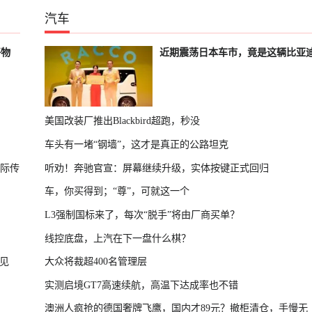
汽车
好物
近期震荡日本车市，竟是这辆比亚
美国改装厂推出Blackbird超跑，秒没
车头有一堵“钢墙”，这才是真正的公路坦克
国际传
听劝！奔驰官宣：屏幕继续升级，实体按键正式回归
车，你买得到；“尊”，可就这一个
L3强制国标来了，每次“脱手”将由厂商买单？
线控底盘，上汽在下一盘什么棋？
见
大众将裁超400名管理层
实测启境GT7高速续航，高温下达成率也不错
澳洲人疯抢的德国奢牌飞鹰，国内才89元？撤柜清仓，手慢无