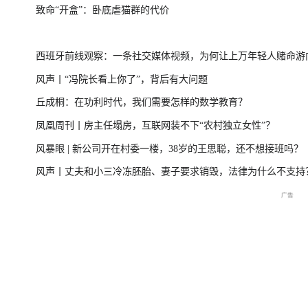
致命“开盒”：卧底虐猫群的代价
台风“美莎克”致广西多地受灾 直击防城港救援一
美伊局势僵持 
西班牙前线观察：一条社交媒体视频，为何让上万年轻人赌命游
线
风声丨“冯院长看上你了”，背后有大问题
洲？
丘成桐：在功利时代，我们需要怎样的数学教育？
直击海军舰艇编队在港开放
庆祝中国共产党成立105周
2026年菲尔兹奖揭
凤凰周刊丨房主任塌房，互联网装不下“农村独立女性”？
交流现场
年大会特别报道
播
风暴眼 | 新公司开在村委一楼，38岁的王思聪，还不想接班吗？
风声丨丈夫和小三冷冻胚胎、妻子要求销毁，法律为什么不支持