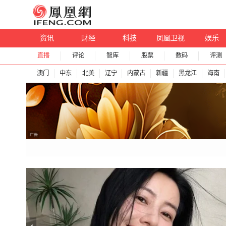
资讯
财经
科技
凤凰卫视
娱乐
直播
评论
智库
股票
数码
评测
澳门
中东
北美
辽宁
内蒙古
新疆
黑龙江
海南