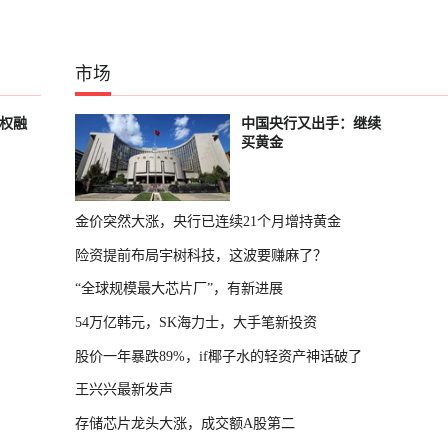
市场
股权融
中国央行又出手：继续
买黄金
金价突然大涨，央行已连续21个月增持黄金
险资提前布局宇树科技，这波要赚麻了？
“全球规模最大芯片厂”，有新进展
54万亿韩元，SK海力士，大手笔新投资
股价一年暴跌89%，if椰子水的轻资产神话破了
王兴兴最新发声
存储芯片龙头大涨，成交额A股第二