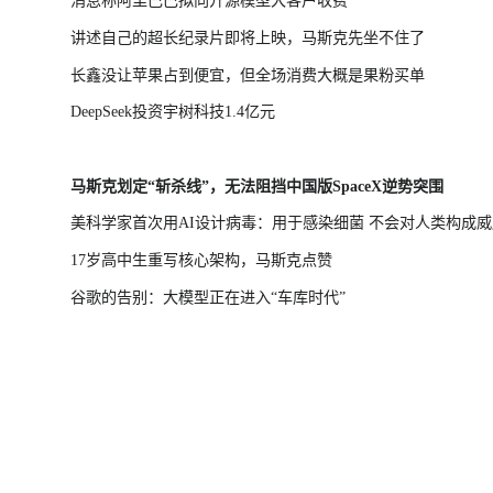
消息称阿里巴巴拟向开源模型大客户收费
讲述自己的超长纪录片即将上映，马斯克先坐不住了
长鑫没让苹果占到便宜，但全场消费大概是果粉买单
DeepSeek投资宇树科技1.4亿元
马斯克划定“斩杀线”，无法阻挡中国版SpaceX逆势突围
美科学家首次用AI设计病毒：用于感染细菌 不会对人类构成威
17岁高中生重写核心架构，马斯克点赞
谷歌的告别：大模型正在进入“车库时代”