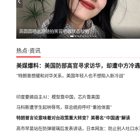
胡塞武装宣布加
高圆圆晒出游随拍笑容明媚状态松弛
热点
·
资讯
美媒爆料：美国防部高官寻求访华，却遭中方冷遇
“特朗普想缓和对华关系，美国年轻人也不想陷入新冷战”
印度要搞自主AI：模型靠中国，芯片靠美国
马科斯遭学生起哄辱骂，菲总统府呼吁“重拾体面”
特朗普言论意味着对台政策重大转变？美著名“中国通”解读
高市早苗站在防弹玻璃后发表讲话，日本网友：防止别人吐口水