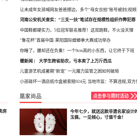
让未成年女孩喊网友爸爸擦边，多个“母女合拍”账号被封(视频
河南公安机关查实：“三支一扶”笔试存在规模性组织作弊犯罪
中国鞋都硬实力，5位冠军联名推荐！这双跑鞋，不火没天理
“鲁花杯”首届中国·莱阳国际螳螂拳大赛成功举办
你睡了，腰却还在负重！一个9cm高的小东西，让它终于下班
暖新闻 |
大学生跨省助农，亏本卖了上万斤西瓜
儿童游艺机成暑期“新宠” 一元魔力监管之困如何破局
小孩碰坏一酒店纸巾盒被索赔924元 当地市监：不算违规,双方
凰家尚品
卖房
今年七夕，就送这款非遗名家设计
已结束
玉佩，一见倾心，寸值千金！