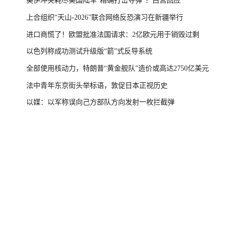
美伊冲突耗尽美国陆军“精确打击导弹”？白宫回应
上合组织“天山-2026”联合网络反恐演习在新疆举行
进口商慌了！欧盟批准法国请求：2亿欧元用于销毁过剩
以色列称成功测试升级版“箭”式反导系统
全部使用核动力，特朗普“黄金舰队”造价或高达2750亿美元
法中青年东京街头举标语，敦促日本正视历史
以媒：以军称误向己方部队方向发射一枚拦截弹