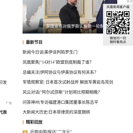
关闭
凤凰新闻客户端
英国宣布对俄罗斯实施新一轮制裁
胡塞武
U17国足三连胜晋级半决赛
微信扫一扫
最新节目
随时看热点
新闻今日谈|美伊谈判陷罗生门
凤凰聚焦|“14对14”欧盟到底制裁了谁？
总编关注|伊阿协议与伊美协议有何关系？
军情观察室| 日本首次试射战斧 解放军黄岩岛亮剑
印发
风云对话|“阿尔忒弥斯”计划将比预期稍晚？
问答神州|专访福建港口集团董事长陈志平
大新闻大历史|日本菲律宾的深度捆绑
代表
精彩回放
近观中国|探访“二次元”