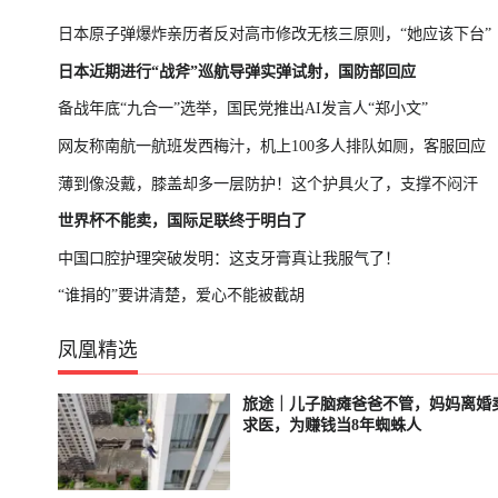
日本原子弹爆炸亲历者反对高市修改无核三原则，“她应该下台”
日本近期进行“战斧”巡航导弹实弹试射，国防部回应
备战年底“九合一”选举，国民党推出AI发言人“郑小文”
网友称南航一航班发西梅汁，机上100多人排队如厕，客服回应
薄到像没戴，膝盖却多一层防护！这个护具火了，支撑不闷汗
世界杯不能卖，国际足联终于明白了
中国口腔护理突破发明：这支牙膏真让我服气了！
“谁捐的”要讲清楚，爱心不能被截胡
凤凰精选
旅途｜儿子脑瘫爸爸不管，妈妈离婚
已结束
轮播中
求医，为赚钱当8年蜘蛛人