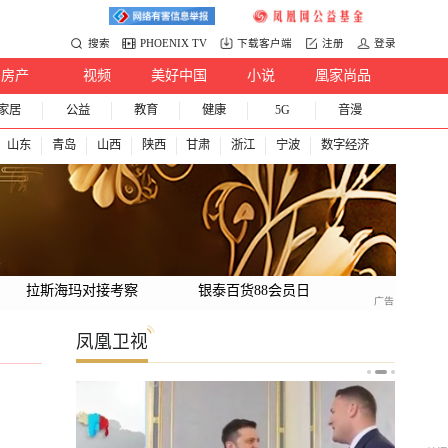
搜索
PHOENIX TV
下载客户端
注册
登录
房产
视频
美好中国
小说
凰家尚品
家居
公益
教育
健康
5G
音漫
山东
青岛
山西
陕西
甘肃
浙江
宁波
数字经济
拉斯海玛对接考察
银泰百货88会员日
凤凰卫视