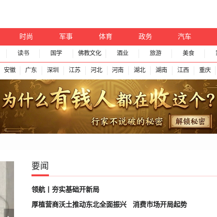
时尚
军事
体育
政务
汽车
读书
国学
佛教文化
酒业
旅游
美食
安徽
广东
深圳
江苏
河北
河南
湖北
湖南
江西
重庆
要闻
领航丨夯实基础开新局
厚植营商沃土推动东北全面振兴
消费市场开局起势