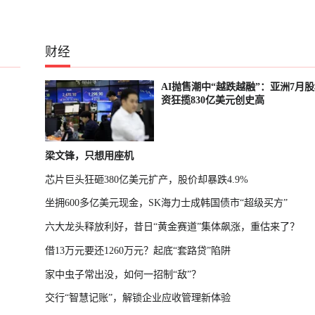
财经
、
AI抛售潮中“越跌越融”：亚洲7月
资狂揽830亿美元创史高
梁文锋，只想用座机
芯片巨头狂砸380亿美元扩产，股价却暴跌4.9%
坐拥600多亿美元现金，SK海力士成韩国债市“超级买方”
六大龙头释放利好，昔日“黄金赛道”集体飙涨，重估来了？
借13万元要还1260万元？起底“套路贷”陷阱
家中虫子常出没，如何一招制“敌”？
交行“智慧记账”，解锁企业应收管理新体验