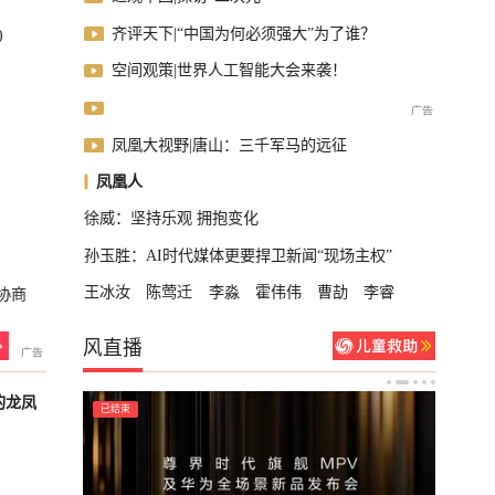
齐评天下|“中国为何必须强大”为了谁？
)
空间观策|世界人工智能大会来袭！
凤凰大视野|唐山：三千军马的远征
凤凰人
徐威：坚持乐观 拥抱变化
孙玉胜：AI时代媒体更要捍卫新闻“现场主权”
王冰汝
陈莺迁
李淼
霍伟伟
曹劼
李睿
协商
风直播
的龙凤
已结束
已结束