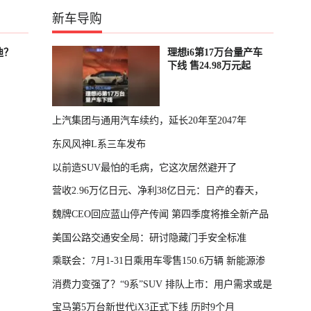
新车导购
迪？
理想i6第17万台量产车
下线 售24.98万元起
上汽集团与通用汽车续约，延长20年至2047年
东风风神L系三车发布
以前造SUV最怕的毛病，它这次居然避开了
营收2.96万亿日元、净利38亿日元：日产的春天，
魏牌CEO回应蓝山停产传闻 第四季度将推全新产品
回来了
美国公路交通安全局：研讨隐藏门手安全标准
乘联会：7月1-31日乘用车零售150.6万辆 新能源渗
消费力变强了？“9系”SUV 排队上市：用户需求或是
透率64.4%
宝马第5万台新世代iX3正式下线 历时9个月
主因