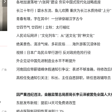
各地加速落地“六张网”建设 夯实中国式现代化战略底座
长江十年行丨碧水东流、鱼儿欢腾 重庆为长江水质持续“上分”
青春有理，字在其中！一分钟穿越汉字古今
大针对沙特船只行动
智利与委内瑞拉正式恢复领事关系
茅台镇老饕从不问牌子，只问“有罗庆忠吗”
廿四节气 廿四村丨立秋：太行椒红
人民论坛网评 | “文化列车”：从“送文化”到“种文化”
绝美景色、清凉气候、多彩民俗……海外游客沉浸体验
视频丨日本广岛民众举行游行 反对政府危险行径
外企见证中国先进制造业水平不断提升
河南回应带薪错峰休假通知引争议：表述不够准确，待修改后
高校任免通知引关注：科长、主任自愿辞职，转任思政辅导员
因严重违纪违法，金融监管总局原局长李云泽被罢免全国人大
？
东航发布新规：提前14天可免费退改签
哨点医院新冠阳性率冲到22.3%