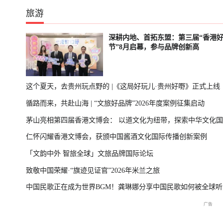
旅游
深耕内地、首拓东盟：第三届“香港
节”8月启幕，参与品牌创新高
这个夏天，去贵州玩点野的 |《这局好玩儿·贵州好嘢》正式上线
循路而来，共赴山海 | “文旅好品牌”2026年度案例征集启动
茅山亮相第四届香港文博会： 以道文化为纽带，探索中华文化
仁怀闪耀香港文博会，获颁中国酱酒文化国际传播创新案例
播新表达
「文韵中外 智旅全球」文旅品牌国际论坛
致敬中国荣耀·“旗迹见证官”2026年米兰之旅
中国民歌正在成为世界BGM！龚琳娜分享中国民歌如何被全球听