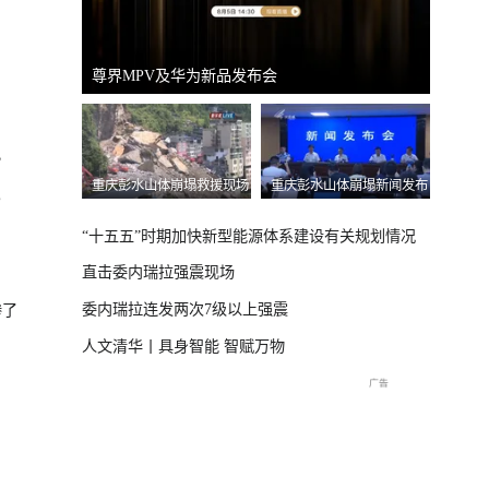
国新办：2026年上半年进出口情况
南宁市
）
？
体崩塌新闻发布
“十五五”时期加快新型能源体系建设有关规划情况
直击委内瑞拉强震现场
委内瑞拉连发两次7级以上强震
惨了
人文清华丨具身智能 智赋万物