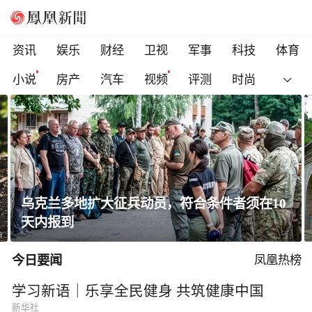
资讯
娱乐
财经
卫视
军事
科技
体育
小说
房产
汽车
视频
评测
时尚
黄土高原窑洞凭啥能冬暖夏凉？老祖宗的智慧
太绝了！
今日要闻
凤凰热榜
学习新语｜乐享全民健身 共筑健康中国
新华社