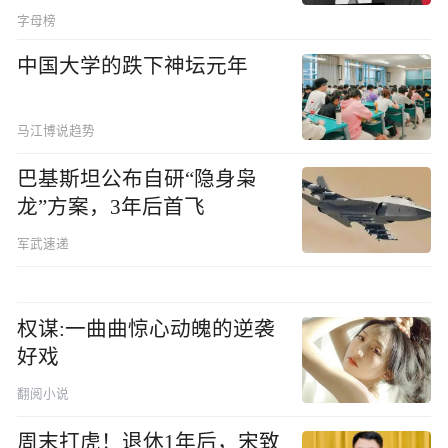
字母榜
中国大学的跌下神坛元年
马江博说趋势
巴基斯坦公布自研“隐身枭
龙”方案，3年后首飞
军武速递
权谋:一曲曲惊心动魄的逆袭
好戏
翻阅小说
周末打虎！退休1年后，宋致