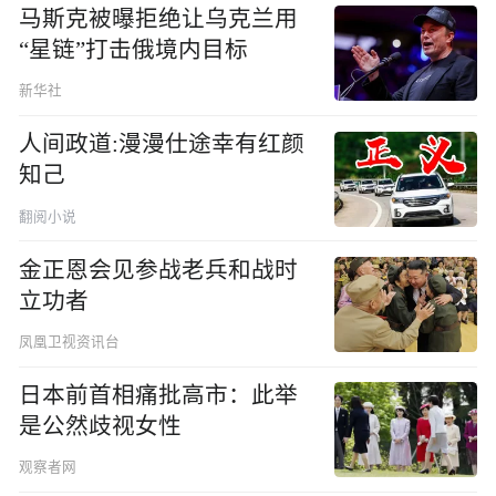
马斯克被曝拒绝让乌克兰用
“星链”打击俄境内目标
新华社
人间政道:漫漫仕途幸有红颜
知己
翻阅小说
金正恩会见参战老兵和战时
立功者
凤凰卫视资讯台
日本前首相痛批高市：此举
是公然歧视女性
观察者网