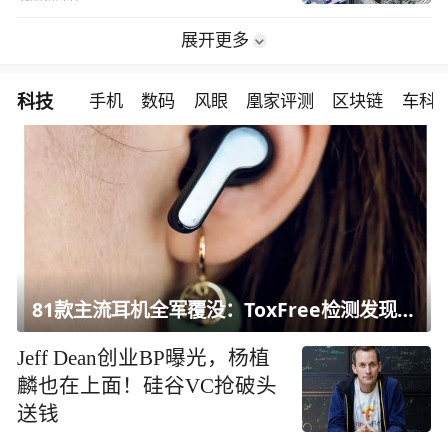
展开更多
科技
手机
数码
风眼
凰家评测
区块链
车科
81款主流耳机全军覆没：ToxFree检测发现均含对人体有害化学物质
Jeff Dean创业BP曝光，杨植
麟也在上面！硅谷VC抢破头
送钱