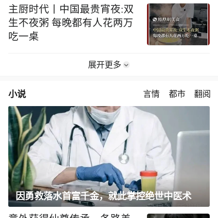
主厨时代丨中国最贵宵夜:双
生不夜粥 每晚都有人花两万
吃一桌
展开更多
小说
言情
都市
翻阅
因勇救落水首富千金，就此掌控绝世中医术