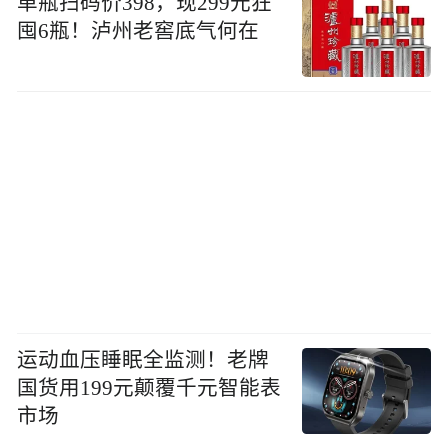
单瓶扫码价398，现299元狂
囤6瓶！泸州老窖底气何在
运动血压睡眠全监测！老牌
国货用199元颠覆千元智能表
市场