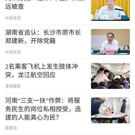
远被查
中新经纬
湖南省追认：长沙市原市长
郑建新，开除党籍
中安在线
2名乘客飞机上发生肢体冲
突，龙江航空回应
潇湘晨报
河南“三支一扶”作弊：将服
务民生的岗位私相授受，选
拔的人能真心为民？
新黄河