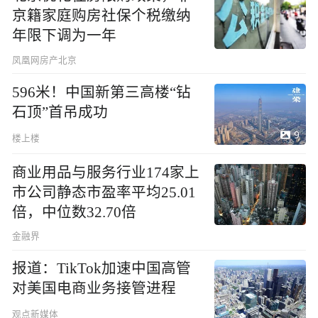
京籍家庭购房社保个税缴纳
年限下调为一年
凤凰网房产北京
596米！中国新第三高楼“钻
石顶”首吊成功
9
楼上楼
商业用品与服务行业174家上
市公司静态市盈率平均25.01
倍，中位数32.70倍
金融界
报道：TikTok加速中国高管
对美国电商业务接管进程
观点新媒体