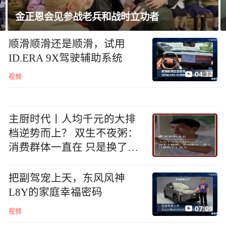
泰国校园枪击案已致8死，14岁枪手被曝长期
遭霸凌
顺滑顺滑还是顺滑，试用
ID.ERA 9X驾驶辅助系统
04:32
视频
主厨时代丨人均千元的大排
档逆势而上？ 双生不夜粥：
消费群体一直在 只是换了个
地方
把副驾宠上天，东风风神
L8Y的家庭幸福密码
07:09
视频