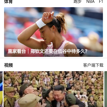
体育
跑步
NBA
F1
凰家看台｜郑钦文还要在低谷中待多久？
视频
客户端下载