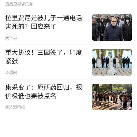
的
凤凰卫视资讯台
拉里贾尼是被儿子一通电话
害死的？回应来了
天下事
重大协议！三国签了，印度
紧张
环球网
集采变了：原研药回归，报
价极低也要被点名
经济观察报