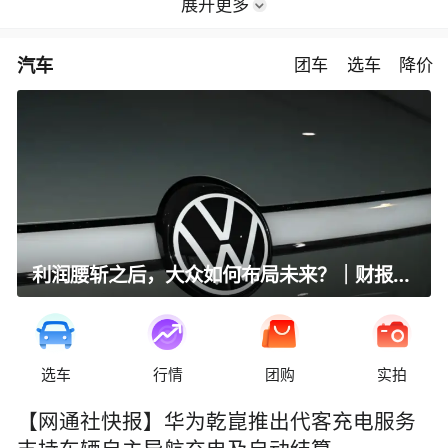
展开更多
汽车
团车
选车
降价
利润腰斩之后，大众如何布局未来？｜财报全视角
选车
行情
团购
实拍
【网通社快报】华为乾崑推出代客充电服务