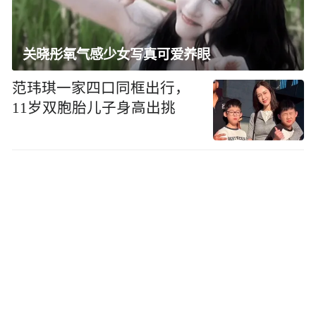
关晓彤氧气感少女写真可爱养眼
范玮琪一家四口同框出行，
11岁双胞胎儿子身高出挑