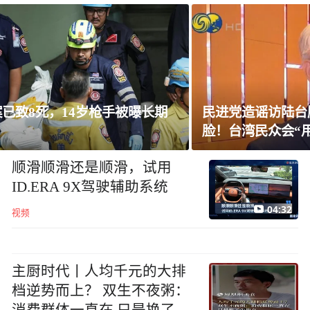
民进党造谣访陆台胞失联，夏立言：数据打
脸！台湾民众会“用脚投票”
顺滑顺滑还是顺滑，试用
ID.ERA 9X驾驶辅助系统
04:32
视频
主厨时代丨人均千元的大排
档逆势而上？ 双生不夜粥：
消费群体一直在 只是换了个