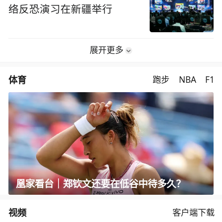
络反恐演习在新疆举行
展开更多
体育
跑步
NBA
F1
凰家看台｜郑钦文还要在低谷中待多久？
视频
客户端下载