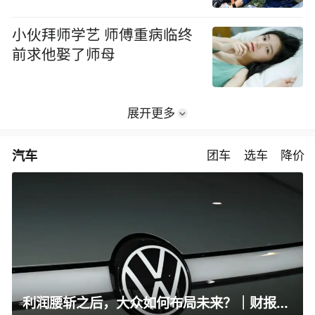
小伙拜师学艺 师傅重病临终
前求他娶了师母
展开更多
汽车
团车
选车
降价
利润腰斩之后，大众如何布局未来？｜财报全视角