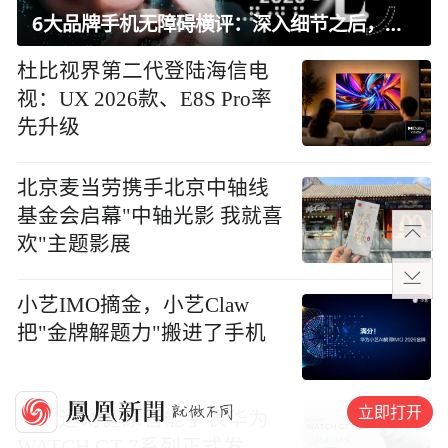
6大品牌手机无障碍横评：深入细节之后，似乎只有苹果能挺住？｜ 看见2026
杜比视界第二代登陆海信电
视：UX 2026款、E8S Pro率
先升级
北京麦当劳携手北京中轴线
基金会启幕"中轴光影 我就喜
欢"主题影展
小艺IMO摘金，小艺Claw
把"金牌解题力"搬进了手机
立即打开
大众运动健康智能手表华为
WATCH GT 7系列正式发