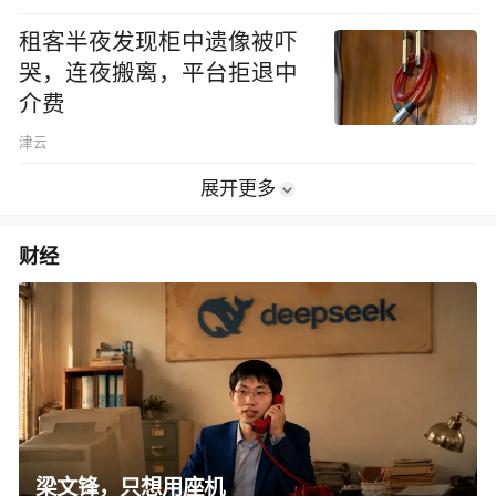
租客半夜发现柜中遗像被吓
哭，连夜搬离，平台拒退中
介费
津云
展开更多
财经
梁文锋，只想用座机