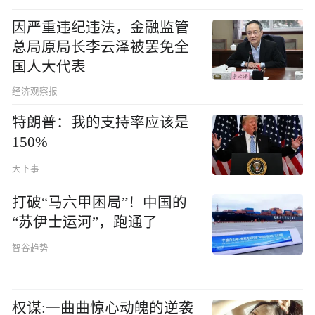
因严重违纪违法，金融监管
总局原局长李云泽被罢免全
国人大代表
经济观察报
特朗普：我的支持率应该是
150%
天下事
打破“马六甲困局”！中国的
“苏伊士运河”，跑通了
智谷趋势
权谋:一曲曲惊心动魄的逆袭