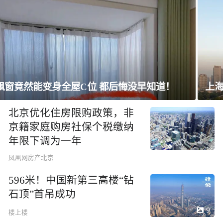
上海未建成的地标：“人”字大楼
北京优化住房限购政策，非
京籍家庭购房社保个税缴纳
年限下调为一年
凤凰网房产北京
596米！中国新第三高楼“钻
石顶”首吊成功
9
楼上楼