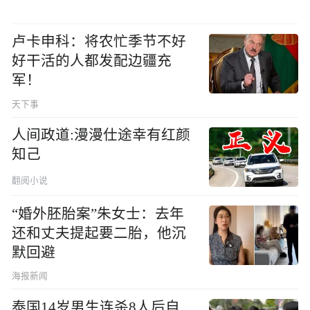
卢卡申科：将农忙季节不好
好干活的人都发配边疆充
军！
天下事
人间政道:漫漫仕途幸有红颜
知己
翻阅小说
“婚外胚胎案”朱女士：去年
还和丈夫提起要二胎，他沉
默回避
海报新闻
泰国14岁男生连杀8人后自