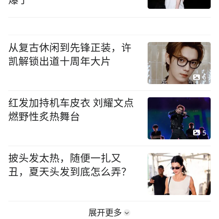
爆了
从复古休闲到先锋正装，许
凯解锁出道十周年大片
6
红发加持机车皮衣 刘耀文点
燃野性炙热舞台
5
披头发太热，随便一扎又
丑，夏天头发到底怎么弄？
展开更多