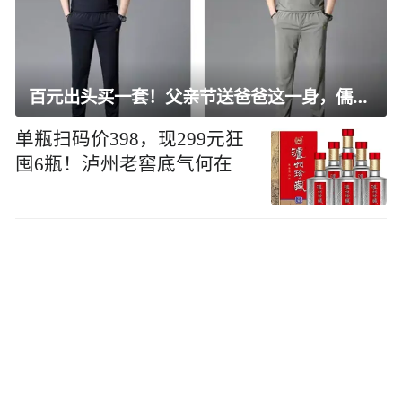
百元出头买一套！父亲节送爸爸这一身，儒雅有型还凉爽
单瓶扫码价398，现299元狂
囤6瓶！泸州老窖底气何在