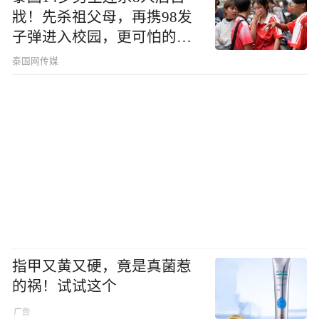
戕！先杀祖父母，再携98发
子弹进入校园，更可怕的细
节公布了
泰国网传媒
指甲又黄又硬，竟是真菌惹
的祸！试试这个