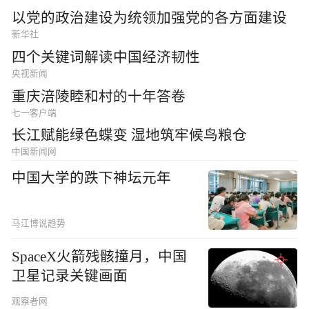
以党的政治建设为统领加强党的各方面建设
新华社
四个关键词解读中国经济韧性
央视新闻
重庆涪陵睦和村的十年答卷
七一客户端
长江赋能绿色蝶变 湿地筑牢候鸟粮仓
中国新闻网
中国大学的跌下神坛元年
马江博说趋势
SpaceX火箭残骸撞月，中国
卫星记录关键画面
观察者网