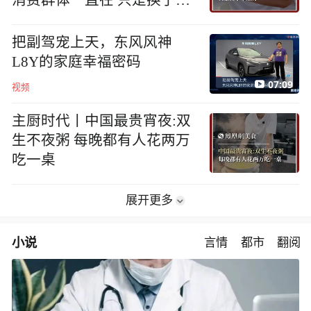
地方
把副驾宠上天，东风风神
L8Y的家庭幸福密码
07:09
视频
主厨时代丨中国最贵宵夜:双
生不夜粥 每晚都有人花两万
吃一桌
展开更多
小说
言情
都市
翻阅