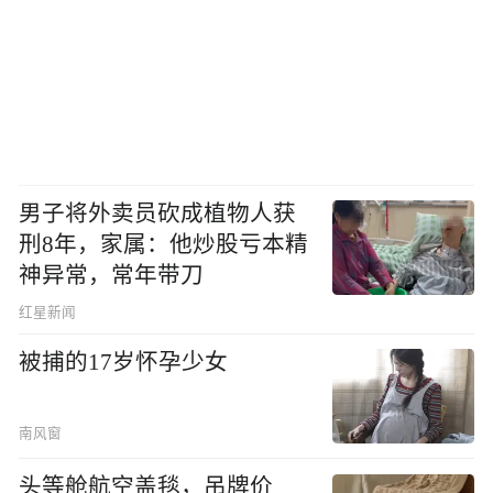
男子将外卖员砍成植物人获
刑8年，家属：他炒股亏本精
神异常，常年带刀
红星新闻
被捕的17岁怀孕少女
南风窗
头等舱航空盖毯，吊牌价