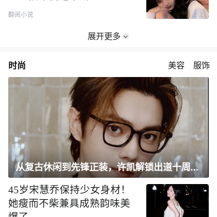
翻阅小说
展开更多
时尚
美容
服饰
从复古休闲到先锋正装，许凯解锁出道十周年大片
45岁宋慧乔保持少女身材！
她瘦而不柴兼具成熟韵味美