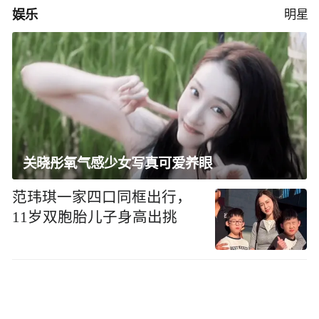
娱乐
明星
关晓彤氧气感少女写真可爱养眼
范玮琪一家四口同框出行，
11岁双胞胎儿子身高出挑