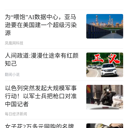
为“喂饱”AI数据中心，亚马
逊要在美国建一个超级污染
源
凤凰网科技
人间政道:漫漫仕途幸有红颜
知己
翻阅小说
以色列突然发起大规模军事
行动！以军士兵把枪口对准
中国记者
每日经济新闻
女子花2万多元网购的名牌