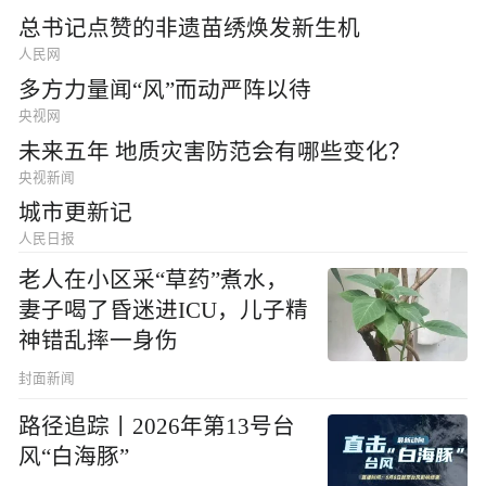
总书记点赞的非遗苗绣焕发新生机
人民网
多方力量闻“风”而动严阵以待
央视网
未来五年 地质灾害防范会有哪些变化？
央视新闻
城市更新记
人民日报
老人在小区采“草药”煮水，
妻子喝了昏迷进ICU，儿子精
神错乱摔一身伤
封面新闻
路径追踪丨2026年第13号台
风“白海豚”