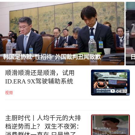
日本民众集会，反对高市政府扩军谋“核”
顺滑顺滑还是顺滑，试用
ID.ERA 9X驾驶辅助系统
04:32
视频
主厨时代丨人均千元的大排
档逆势而上？ 双生不夜粥：
消费群体一直在 只是换了个