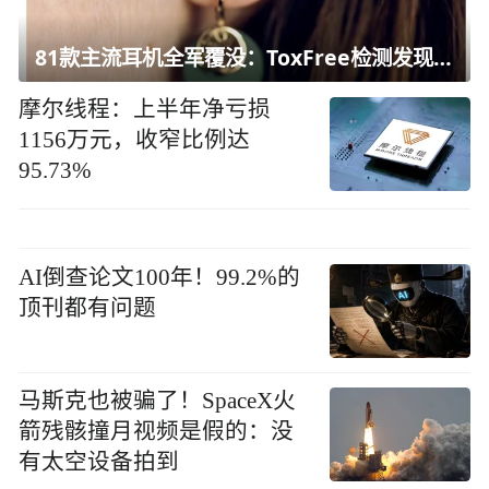
81款主流耳机全军覆没：ToxFree检测发现均含对人体有害化学物质
摩尔线程：上半年净亏损
1156万元，收窄比例达
95.73%
AI倒查论文100年！99.2%的
顶刊都有问题
马斯克也被骗了！SpaceX火
箭残骸撞月视频是假的：没
有太空设备拍到