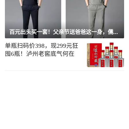
百元出头买一套！父亲节送爸爸这一身，儒雅有型还凉爽
单瓶扫码价398，现299元狂
囤6瓶！泸州老窖底气何在