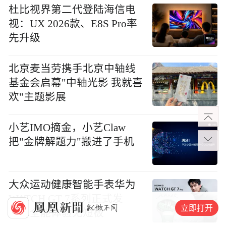
杜比视界第二代登陆海信电
视：UX 2026款、E8S Pro率
先升级
北京麦当劳携手北京中轴线
基金会启幕"中轴光影 我就喜
欢"主题影展
小艺IMO摘金，小艺Claw
把"金牌解题力"搬进了手机
大众运动健康智能手表华为
WATCH GT 7系列正式发
立即打开
布，全能体验无短板