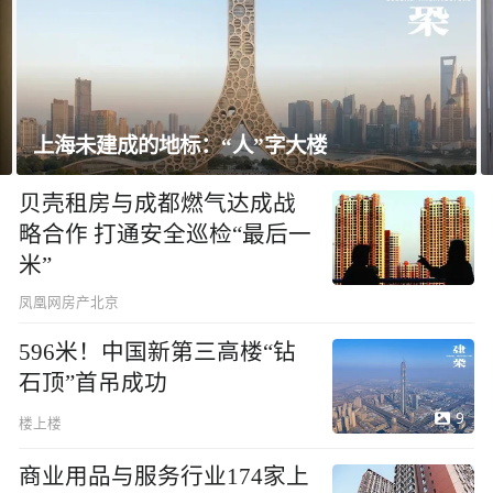
飘窗竟然能变身全屋C位 都后悔没早知道！
贝壳租房与成都燃气达成战
略合作 打通安全巡检“最后一
米”
凤凰网房产北京
596米！中国新第三高楼“钻
石顶”首吊成功
9
楼上楼
商业用品与服务行业174家上