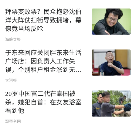
拜票变败票？民众抱怨沈伯
洋大阵仗扫街导致拥堵，幕
僚竟当场反呛
海峡导报
于东来回应关闭胖东来生活
广场店：因负责人工作失
误，个别租户租金涨到无法
想象
大河报
20岁中国富二代在泰国被
杀，嫌犯自首：在女友浴室
看到他
观察者网