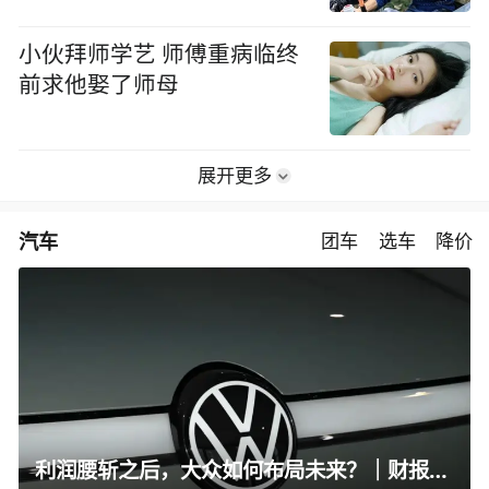
小伙拜师学艺 师傅重病临终
前求他娶了师母
展开更多
汽车
团车
选车
降价
利润腰斩之后，大众如何布局未来？｜财报全视角