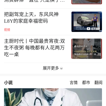
地方
把副驾宠上天，东风风神
L8Y的家庭幸福密码
07:09
视频
主厨时代丨中国最贵宵夜:双
生不夜粥 每晚都有人花两万
吃一桌
展开更多
小说
言情
都市
翻阅