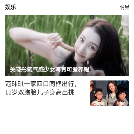
娱乐
明星
关晓彤氧气感少女写真可爱养眼
范玮琪一家四口同框出行，
11岁双胞胎儿子身高出挑