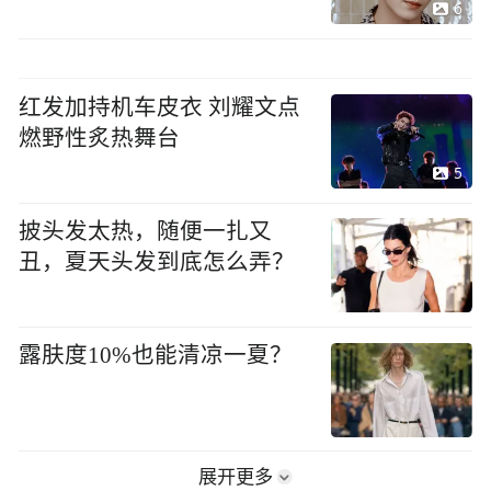
6
红发加持机车皮衣 刘耀文点
燃野性炙热舞台
5
披头发太热，随便一扎又
丑，夏天头发到底怎么弄？
露肤度10%也能清凉一夏？
展开更多