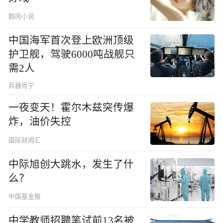
翻阅小说
中国海军首次登上欧洲顶级
护卫舰，驾驶6000吨战舰只
需2人
兵器肖宁
一夜变天！霍尔木兹突传爆
炸，油价失控
国际财闻汇
中际旭创大跳水，发生了什
么？
中国基金报
中学教师招聘笔试前13名被