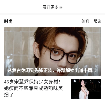
展开更多
时尚
美容
服饰
从复古休闲到先锋正装，许凯解锁出道十周年大片
45岁宋慧乔保持少女身材！
她瘦而不柴兼具成熟韵味美
爆了