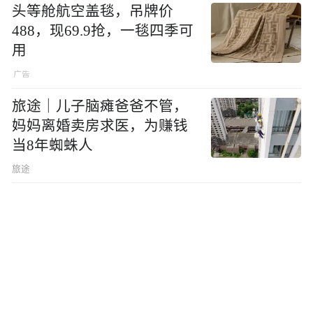
头等舱航空盖毯，吊牌价
488，现69.9抢，一毯四季可
用
旅途｜儿子脑瘫爸爸不管，
妈妈离婚卖房求医，为赚钱
当8年蜘蛛人
旅途