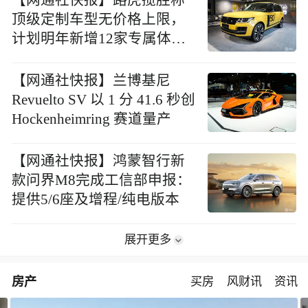
【网通社快报】路虎揽胜称
顶级定制车型无价格上限，
计划明年新增12家专属体验
店
【网通社快报】兰博基尼
Revuelto SV 以 1 分 41.6 秒创
Hockenheimring 赛道量产
【网通社快报】鸿蒙智行新
款问界M8完成工信部申报：
提供5/6座及增程/纯电版本
展开更多
房产
买房
风财讯
资讯