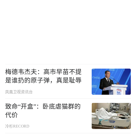
梅德韦杰夫：高市早苗不提
是谁扔的原子弹，真是耻辱
凤凰卫视资讯台
致命“开盒”：卧底虐猫群的
代价
冷杉RECORD