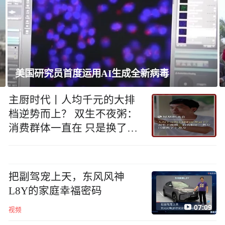
巴西将与阿根廷外交关系降为代办级
主厨时代丨人均千元的大排
档逆势而上？ 双生不夜粥：
消费群体一直在 只是换了个
地方
把副驾宠上天，东风风神
L8Y的家庭幸福密码
07:09
视频