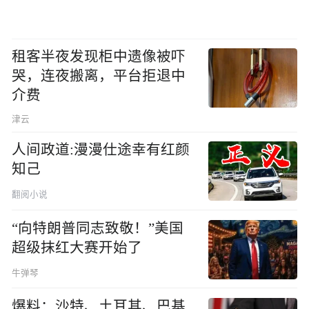
租客半夜发现柜中遗像被吓
哭，连夜搬离，平台拒退中
介费
津云
人间政道:漫漫仕途幸有红颜
知己
翻阅小说
“向特朗普同志致敬！”美国
超级抹红大赛开始了
牛弹琴
爆料：沙特、土耳其、巴基