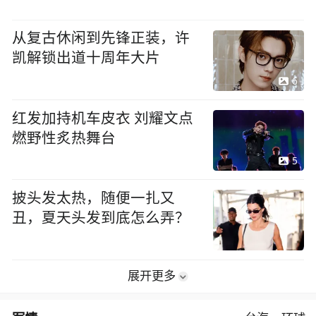
从复古休闲到先锋正装，许
凯解锁出道十周年大片
6
红发加持机车皮衣 刘耀文点
燃野性炙热舞台
5
披头发太热，随便一扎又
丑，夏天头发到底怎么弄？
展开更多