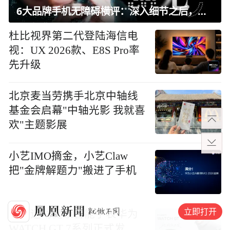
6大品牌手机无障碍横评：深入细节之后，似乎只有苹果能挺住？｜ 看见2026
杜比视界第二代登陆海信电
视：UX 2026款、E8S Pro率
先升级
北京麦当劳携手北京中轴线
基金会启幕"中轴光影 我就喜
欢"主题影展
小艺IMO摘金，小艺Claw
把"金牌解题力"搬进了手机
立即打开
大众运动健康智能手表华为
WATCH GT 7系列正式发