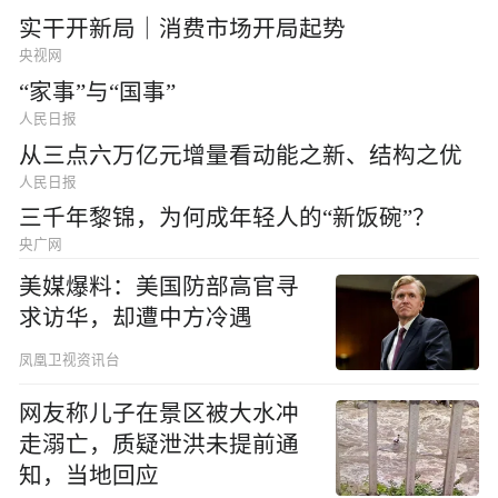
实干开新局｜消费市场开局起势
央视网
“家事”与“国事”
人民日报
从三点六万亿元增量看动能之新、结构之优
人民日报
三千年黎锦，为何成年轻人的“新饭碗”？
央广网
美媒爆料：美国防部高官寻
求访华，却遭中方冷遇
凤凰卫视资讯台
网友称儿子在景区被大水冲
走溺亡，质疑泄洪未提前通
知，当地回应