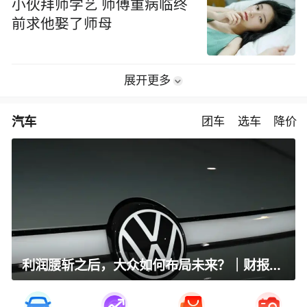
小伙拜师学艺 师傅重病临终
前求他娶了师母
展开更多
汽车
团车
选车
降价
利润腰斩之后，大众如何布局未来？｜财报全视角