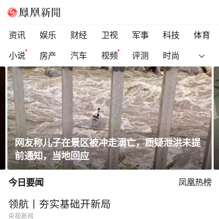
资讯
娱乐
财经
卫视
军事
科技
体育
小说
房产
汽车
视频
评测
时尚
高圆圆晒出游随拍笑容明媚状态松弛
今日要闻
凤凰热榜
领航丨夯实基础开新局
央视新闻