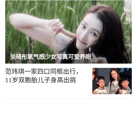
关晓彤氧气感少女写真可爱养眼
范玮琪一家四口同框出行，
11岁双胞胎儿子身高出挑