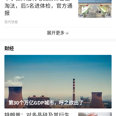
淘汰，后5名进体检，官方通
报
现代快报
展开更多
财经
第30个万亿GDP城市，呼之欲出了
特朗普：对多晶硅及其衍生