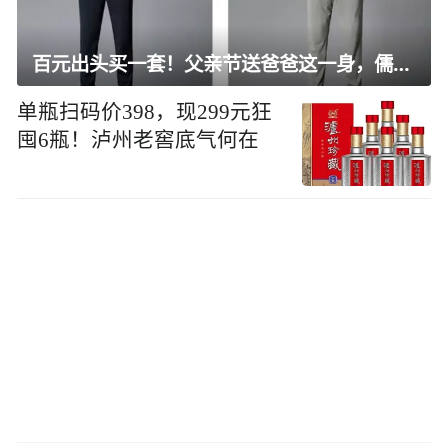
百元出头买一套！父亲节送爸爸这一身，儒雅有型还凉爽
单瓶扫码价398，现299元狂
囤6瓶！泸州老窖底气何在