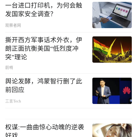
一台进口打印机，为何会触
发国家安全调查？
观察者网
撕开西方军事话术外衣，伊
朗正面抗衡美国“低烈度冲
突”理论
前哨
舆论发酵，鸿蒙智行删了此
前回应
三言Tech
权谋:一曲曲惊心动魄的逆袭
好戏