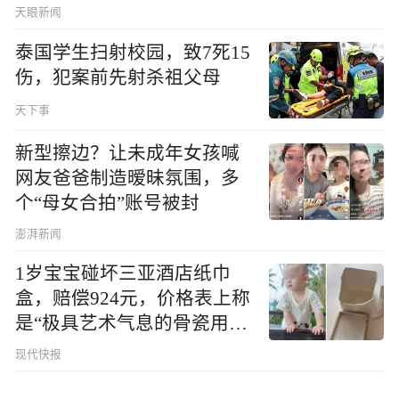
天眼新闻
泰国学生扫射校园，致7死15
伤，犯案前先射杀祖父母
天下事
新型擦边？让未成年女孩喊
网友爸爸制造暧昧氛围，多
个“母女合拍”账号被封
澎湃新闻
1岁宝宝碰坏三亚酒店纸巾
盒，赔偿924元，价格表上称
是“极具艺术气息的骨瓷用
品”
现代快报