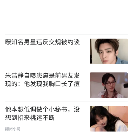
曝知名男星违反交规被约谈
朱洁静自曝患癌是前男友发
现的：他发现我胸口长了痘
他本想低调做个小秘书，没
想到招来桃运不断
翻阅小说