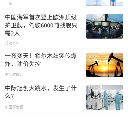
中国海军首次登上欧洲顶级
护卫舰，驾驶6000吨战舰只
需2人
兵器肖宁
一夜变天！霍尔木兹突传爆
炸，油价失控
国际财闻汇
中际旭创大跳水，发生了什
么？
中国基金报