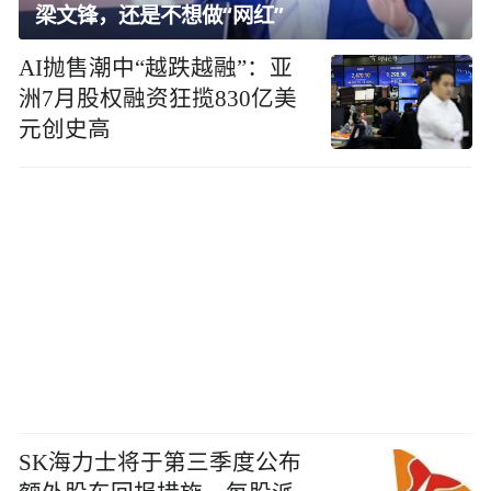
梁文锋，还是不想做“网红”
AI抛售潮中“越跌越融”：亚
洲7月股权融资狂揽830亿美
元创史高
SK海力士将于第三季度公布