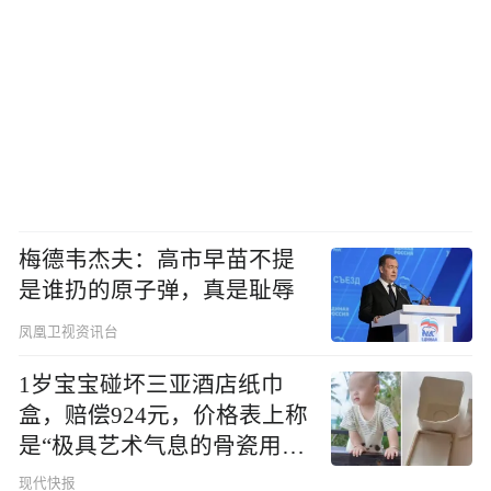
梅德韦杰夫：高市早苗不提
是谁扔的原子弹，真是耻辱
凤凰卫视资讯台
1岁宝宝碰坏三亚酒店纸巾
盒，赔偿924元，价格表上称
是“极具艺术气息的骨瓷用
品”
现代快报