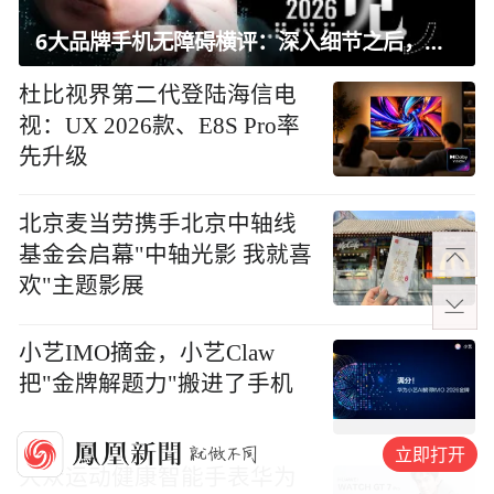
6大品牌手机无障碍横评：深入细节之后，似乎只有苹果能挺住？｜ 看见2026
杜比视界第二代登陆海信电
视：UX 2026款、E8S Pro率
先升级
北京麦当劳携手北京中轴线
基金会启幕"中轴光影 我就喜
欢"主题影展
小艺IMO摘金，小艺Claw
把"金牌解题力"搬进了手机
立即打开
大众运动健康智能手表华为