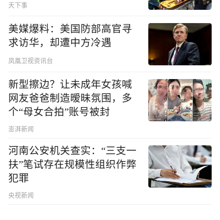
天下事
美媒爆料：美国防部高官寻
求访华，却遭中方冷遇
凤凰卫视资讯台
新型擦边？让未成年女孩喊
网友爸爸制造暧昧氛围，多
个“母女合拍”账号被封
澎湃新闻
河南公安机关查实：“三支一
扶”笔试存在规模性组织作弊
犯罪
央视新闻