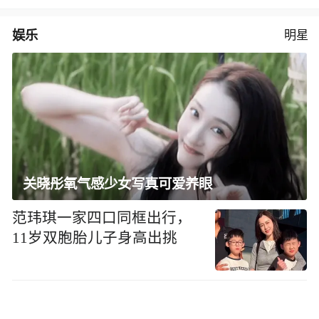
娱乐
明星
关晓彤氧气感少女写真可爱养眼
范玮琪一家四口同框出行，
11岁双胞胎儿子身高出挑