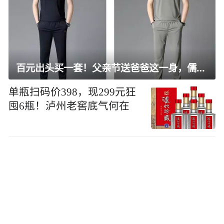
百元出头买一套！父亲节送爸爸这一身，儒雅有型还凉爽
单瓶扫码价398，现299元狂
囤6瓶！泸州老窖底气何在