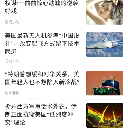
权谋:一曲曲惊心动魄的逆袭
好戏
翻阅小说
美国最新无人机参考“中国设
计”，改变起飞方式留下技术
隐患
兵器肖宁
“特朗普想缓和对华关系，美
国年轻人也不想陷入新冷战”
观察者网
撕开西方军事话术外衣，伊
朗正面抗衡美国“低烈度冲
突”理论