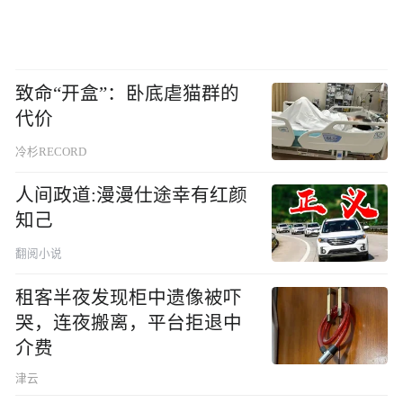
致命“开盒”：卧底虐猫群的
代价
冷杉RECORD
人间政道:漫漫仕途幸有红颜
知己
翻阅小说
租客半夜发现柜中遗像被吓
哭，连夜搬离，平台拒退中
介费
津云