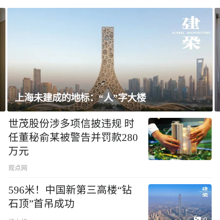
飘窗竟然能变身全屋C位 都后悔没早知道！
世茂股份涉多项信披违规 时
任董秘俞某被警告并罚款280
万元
观点网
596米！中国新第三高楼“钻
石顶”首吊成功
9