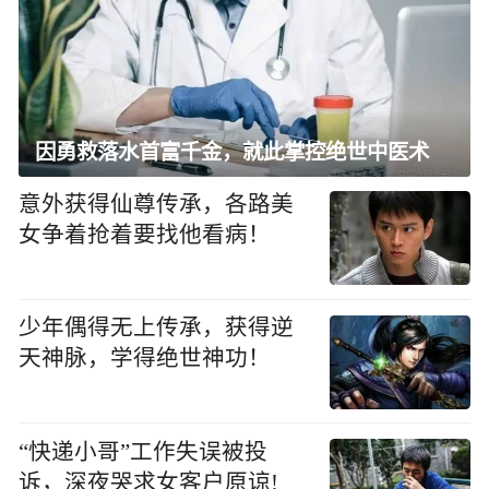
因勇救落水首富千金，就此掌控绝世中医术
意外获得仙尊传承，各路美
女争着抢着要找他看病！
少年偶得无上传承，获得逆
天神脉，学得绝世神功！
“快递小哥”工作失误被投
诉，深夜哭求女客户原谅!