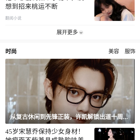
想到招来桃运不断
翻阅小说
展开更多
时尚
美容
服饰
从复古休闲到先锋正装，许凯解锁出道十周年大片
45岁宋慧乔保持少女身材！