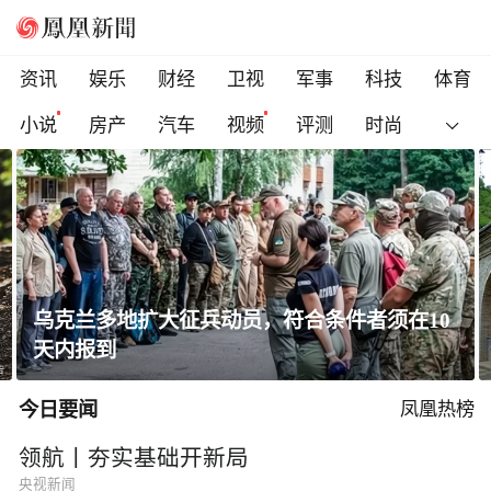
资讯
娱乐
财经
卫视
军事
科技
体育
小说
房产
汽车
视频
评测
时尚
黄土高原窑洞凭啥能冬暖夏凉？老祖宗的智慧
太绝了！
今日要闻
凤凰热榜
领航丨夯实基础开新局
央视新闻