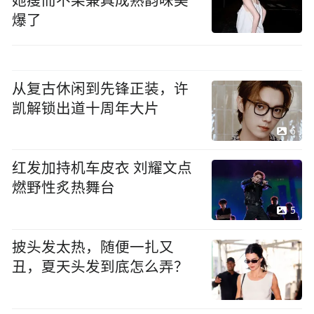
她瘦而不柴兼具成熟韵味美
爆了
从复古休闲到先锋正装，许
凯解锁出道十周年大片
6
红发加持机车皮衣 刘耀文点
燃野性炙热舞台
5
披头发太热，随便一扎又
丑，夏天头发到底怎么弄？