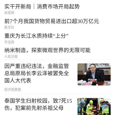
实干开新局｜消费市场开局起势
央视网
前7个月我国货物贸易进出口超30万亿元
新华社
重庆为长江水质持续“上分”
华龙网
纳米制造，探索微观世界的无限可能
人民日报
因严重违纪违法，金融监管
总局原局长李云泽被罢免全
国人大代表
经济观察报
泰国学生扫射校园，致7死15
伤，犯案前先射杀祖父母