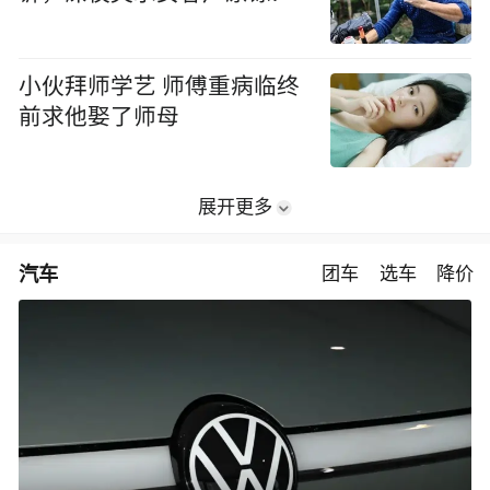
小伙拜师学艺 师傅重病临终
前求他娶了师母
展开更多
汽车
团车
选车
降价