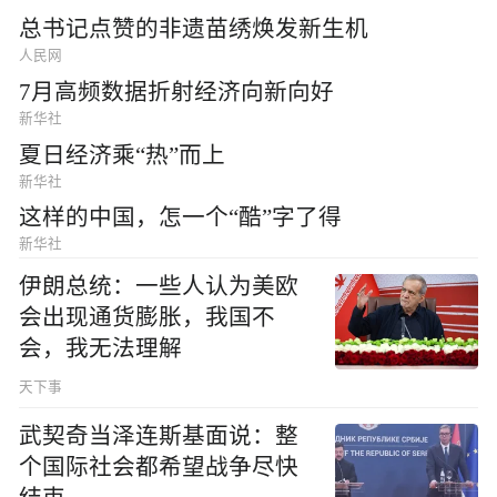
总书记点赞的非遗苗绣焕发新生机
人民网
7月高频数据折射经济向新向好
新华社
夏日经济乘“热”而上
新华社
这样的中国，怎一个“酷”字了得
新华社
伊朗总统：一些人认为美欧
会出现通货膨胀，我国不
会，我无法理解
天下事
武契奇当泽连斯基面说：整
个国际社会都希望战争尽快