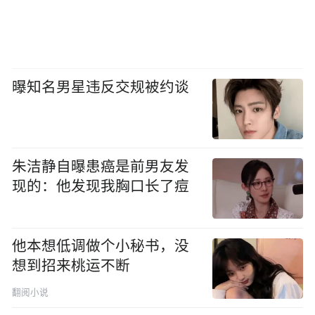
曝知名男星违反交规被约谈
朱洁静自曝患癌是前男友发
现的：他发现我胸口长了痘
他本想低调做个小秘书，没
想到招来桃运不断
翻阅小说