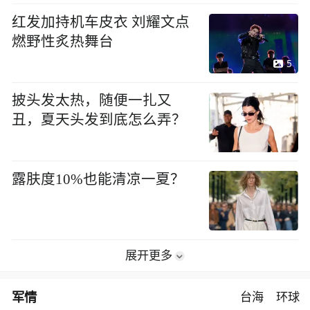
红发加持机车皮衣 刘耀文点
燃野性炙热舞台
5
披头发太热，随便一扎又
丑，夏天头发到底怎么弄？
露肤度10%也能清凉一夏？
展开更多
军情
台海
环球