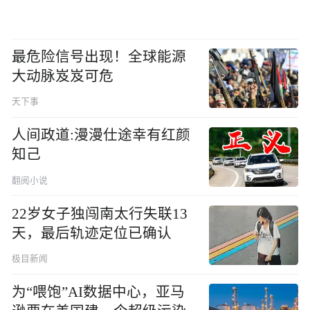
最危险信号出现！全球能源
大动脉岌岌可危
天下事
人间政道:漫漫仕途幸有红颜
知己
翻阅小说
22岁女子独闯南太行失联13
天，最后轨迹定位已确认
极目新闻
为“喂饱”AI数据中心，亚马