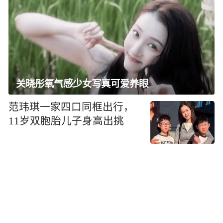
关晓彤氧气感少女写真可爱养眼
范玮琪一家四口同框出行，
11岁双胞胎儿子身高出挑