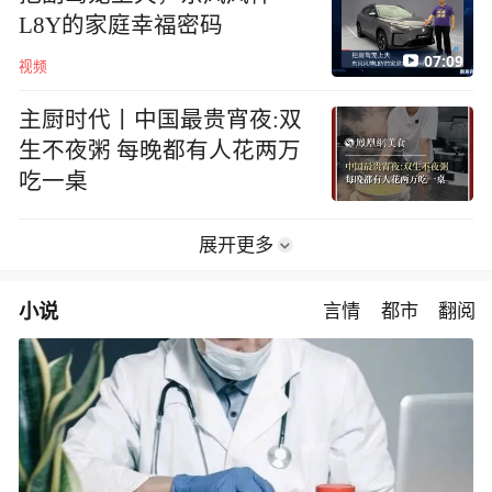
L8Y的家庭幸福密码
07:09
视频
主厨时代丨中国最贵宵夜:双
生不夜粥 每晚都有人花两万
吃一桌
展开更多
小说
言情
都市
翻阅