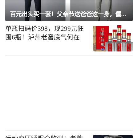
百元出头买一套！父亲节送爸爸这一身，儒雅有型还凉爽
单瓶扫码价398，现299元狂
囤6瓶！泸州老窖底气何在