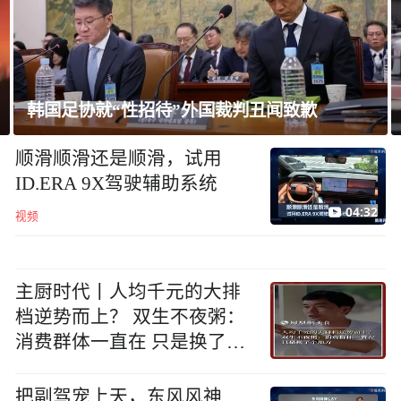
日本民众集会，反对高市政府扩军谋“核”
顺滑顺滑还是顺滑，试用
ID.ERA 9X驾驶辅助系统
04:32
视频
主厨时代丨人均千元的大排
档逆势而上？ 双生不夜粥：
消费群体一直在 只是换了个
地方
把副驾宠上天，东风风神