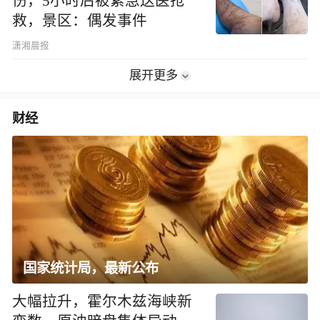
伤，5小时后被紧急送医抢
救，景区：偶发事件
潇湘晨报
展开更多
财经
国家统计局，最新公布
大幅拉升，霍尔木兹海峡新