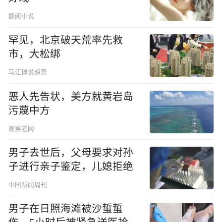
翻阅小说
罕见，北京破天荒率先救
市，大松绑
马江博说趋势
恶人先告状，美方就黄岩岛
污蔑中方
观察者网
男子去世后，父母要求对孙
子进行亲子鉴定，儿媳拒绝
中国新闻周刊
男子在日照海滩被沙蜇蜇