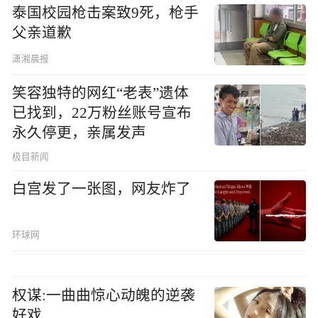
泰国校园枪击案致9死，枪手
父亲道歉
潇湘晨报
笑容独特的网红“老表”遗体
已找到，22万粉丝账号宣布
永久停更，亲属发声
极目新闻
白宫发了一张图，网友炸了
环球网
权谋:一曲曲惊心动魄的逆袭
好戏