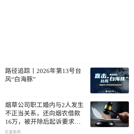
路径追踪丨2026年第13号台
风“白海豚”
烟草公司职工婚内与2人发生
不正当关系，还向烟农借款
16万，被开除后起诉要求复
职，法院判了
红星新闻