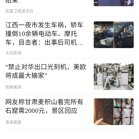
结束
凤凰卫视资讯台
江西一夜市发生车祸，轿车
撞倒10余辆电动车、摩托
车，目击者：出事后司机一
直坐车里
大风新闻
“禁止对华出口光刻机，美欧
将成最大输家”
观察者网
网友称甘肃麦积山看完所有
石窟需2000元，景区回应
潇湘晨报