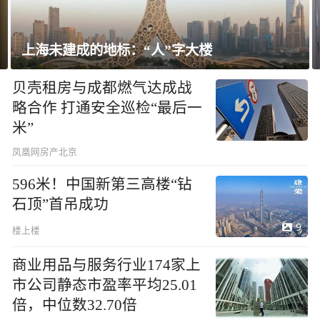
上海未建成的地标：“人”字大楼
贝壳租房与成都燃气达成战
略合作 打通安全巡检“最后一
米”
凤凰网房产北京
596米！中国新第三高楼“钻
石顶”首吊成功
9
楼上楼
商业用品与服务行业174家上
市公司静态市盈率平均25.01
倍，中位数32.70倍